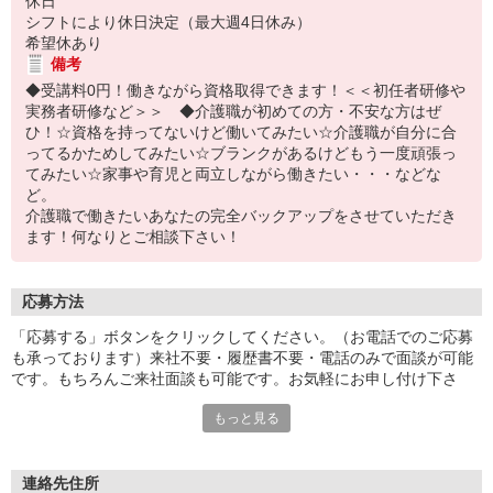
休日
シフトにより休日決定（最大週4日休み）
希望休あり
備考
◆受講料0円！働きながら資格取得できます！＜＜初任者研修や
実務者研修など＞＞ ◆介護職が初めての方・不安な方はぜ
ひ！☆資格を持ってないけど働いてみたい☆介護職が自分に合
ってるかためしてみたい☆ブランクがあるけどもう一度頑張っ
てみたい☆家事や育児と両立しながら働きたい・・・などな
ど。
介護職で働きたいあなたの完全バックアップをさせていただき
ます！何なりとご相談下さい！
応募方法
「応募する」ボタンをクリックしてください。（お電話でのご応募
も承っております）来社不要・履歴書不要・電話のみで面談が可能
です。もちろんご来社面談も可能です。お気軽にお申し付け下さ
い。
もっと見る
連絡先住所