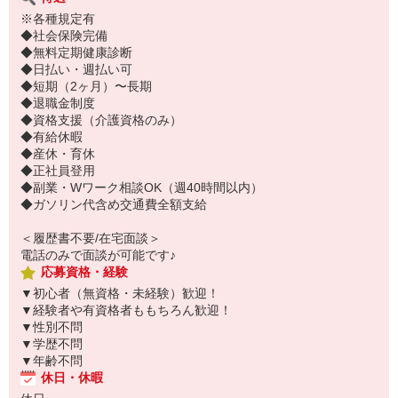
※各種規定有
◆社会保険完備
◆無料定期健康診断
◆日払い・週払い可
◆短期（2ヶ月）〜長期
◆退職金制度
◆資格支援（介護資格のみ）
◆有給休暇
◆産休・育休
◆正社員登用
◆副業・Wワーク相談OK（週40時間以内）
◆ガソリン代含め交通費全額支給
＜履歴書不要/在宅面談＞
電話のみで面談が可能です♪
応募資格・経験
▼初心者（無資格・未経験）歓迎！
▼経験者や有資格者ももちろん歓迎！
▼性別不問
▼学歴不問
▼年齢不問
休日・休暇