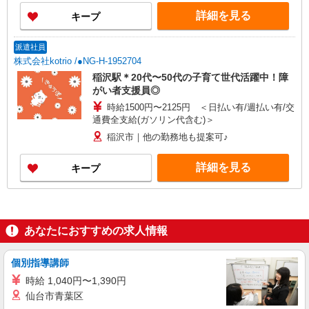
詳細を見る
キープ
派遣社員
株式会社kotrio /●NG-H-1952704
稲沢駅＊20代〜50代の子育て世代活躍中！障
がい者支援員◎
時給1500円〜2125円 ＜日払い有/週払い有/交
通費全支給(ガソリン代含む)＞
稲沢市｜他の勤務地も提案可♪
詳細を見る
キープ
あなたにおすすめの求人情報
個別指導講師
時給 1,040円〜1,390円
仙台市青葉区