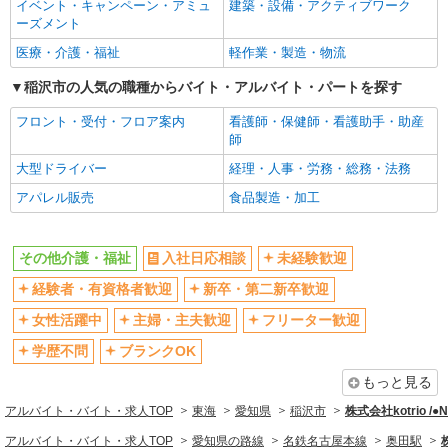
イベント・キャンペーン・アミュ
建築・設備・アクティブワーク
ーズメント
医療・介護・福祉
軽作業・製造・物流
稲沢市の人気の職種からバイト・アルバイト・パートを探す
フロント・受付・フロア案内
看護師・保健師・看護助手・助産
師
大型ドライバー
経理・人事・労務・総務・法務
アパレル販売
食品製造・加工
その他介護・福祉
入社日応相談
未経験歓迎
経験者・有資格者歓迎
新卒・第二新卒歓迎
女性活躍中
主婦・主夫歓迎
フリーター歓迎
学歴不問
ブランクOK
もっと見る
アルバイト・バイト・求人TOP
東海
愛知県
稲沢市
株式会社kotrio /
アルバイト・バイト・求人TOP
愛知県の路線
名鉄名古屋本線
奥田駅