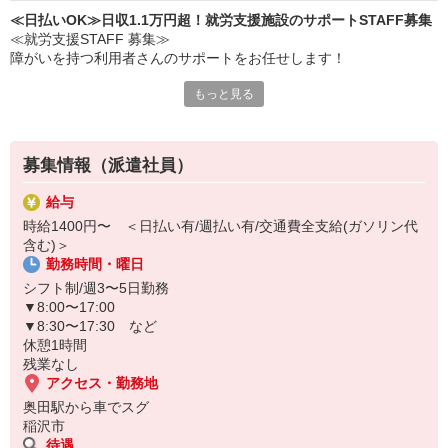
≪日払いOK≫日収1.1万円超！就労支援施設のサポートSTAFF募集
≪就労支援STAFF 募集≫
障がいを持つ利用者さんのサポートをお任せします！
もっと見る
≪主な仕事内容≫
・軽作業の見守り
・日常会話
・生活支援（少しの介助あり） など
募集情報（派遣社員）
▼日収例（未経験の場合）
給与
時給1,400円×8時間＝11,200円
時給1400円〜 ＜日払い有/週払い有/交通費全支給(ガソリン代
含む)＞
日払い・週払いOK◎
勤務時間・曜日
すぐにお金が必要な場合は遠慮なく相談してください♪
シフト制/週3〜5日勤務
▼8:00〜17:00
▼8:30〜17:30 など
休憩1時間
残業なし
アクセス・勤務地
奥田駅から車でスグ
稲沢市
待遇