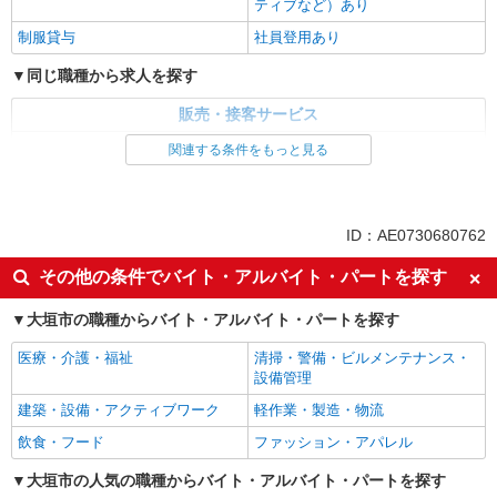
ティブなど）あり
制服貸与
社員登用あり
同じ職種から求人を探す
販売・接客サービス
家電・携帯販売
関連する条件をもっと見る
同じ特徴から求人を探す
未経験歓迎
ミドル（40代～）活躍中
ID：AE0730680762
英語が活かせる
ボーナス・賞与あり
その他の条件でバイト・アルバイト・パートを探す
日払い
車通勤OK
大垣市の職種からバイト・アルバイト・パートを探す
交通費支給
社会保険あり
社員登用あり
医療・介護・福祉
清掃・警備・ビルメンテナンス・
設備管理
建築・設備・アクティブワーク
軽作業・製造・物流
飲食・フード
ファッション・アパレル
大垣市の人気の職種からバイト・アルバイト・パートを探す