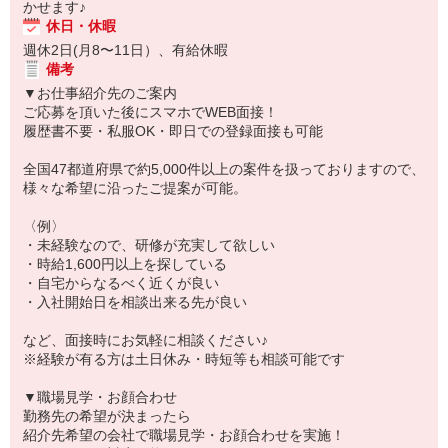
かせます♪
休日・休暇
週休2日(月8〜11日）、有給休暇
備考
▼お仕事紹介先のご案内
ご応募を頂いた後にスマホでWEB面接！
履歴書不要・私服OK・即日での登録面接も可能
全国47都道府県で約5,000件以上の案件を扱っておりますので、
様々な希望に沿ったご提案が可能。
〈例〉
・未経験なので、研修が充実して欲しい
・時給1,600円以上を探している
・自宅からなるべく近くが良い
・入社開始日を相談出来る先が良い
など、面接時にお気軽に相談ください♪
※経験が有る方は土日休み・時短等も相談可能です
▼職場見学・お顔合わせ
勤務先の希望が決まったら
紹介先希望の会社で職場見学・お顔合わせを実施！