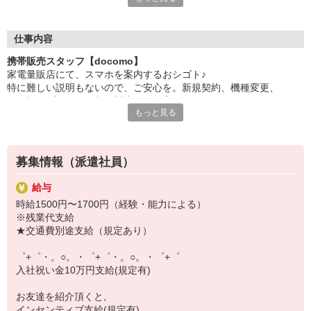
日々変わる専門知識を覚えるのはやっぱり大変。
でも心配ご無用！
仕事内容
シエロのご紹介するお店は、チームワークが良く
携帯販売スタッフ【docomo】
お互いに教え合ったり、フォローしあったりする
家電量販店にて、スマホを案内するおシゴト♪
和気あいあいとした人間関係がある店舗ばかり！
特に難しい説明もないので、ご安心を。新規契約、機種変更、
皆で一緒にステップアップしましょう♪
各種料金プランのご相談対応・ご提案などをお願いします。
もっと見る
【選べるお仕事いろいろ】
初めての方でも安心♪
￣￣￣￣￣￣￣￣￣￣￣
あなた専属のコーディネーターが親切・丁寧にフォローするので、
▼オフィスワーク
満足度◎
事務、経理、データ入力、コールセンター、受付
募集情報（派遣社員）
▼工場・製造・軽作業系
■携帯やインターネット販売業務
機械/食品製造・梱包・仕分け・加工・組立・検査
給与
docomo(ドコモ)/au(エーユー)・KDDI/softbank(ソフトバンク)など
▼美容系
時給1500円〜1700円（経験・能力による）
の大手キャリアから
眉毛サロンのアイブロウ・ネイリスト・エステ
※残業代支給
ワイモバイル(Y!mobille)、楽天モバイル、UQなど格安スマホまで幅
▼営業・販売
★交通費別途支給（規定あり）
広く紹介可能♪
法人営業・アパレル販売・個別指導塾・人材紹介
人気のApple（アップル）店舗もございます！
▼人気案件も多数♪
゜+゜・。○。・゜+゜・。○。・゜+゜
短期・期間限定・オープニング・官公庁案件
入社祝い金10万円支給(規定有)
上場/優良/大手企業など
お友達を紹介頂くと,
【スマホ面接実施中】
インセンティブ支給(規定有)