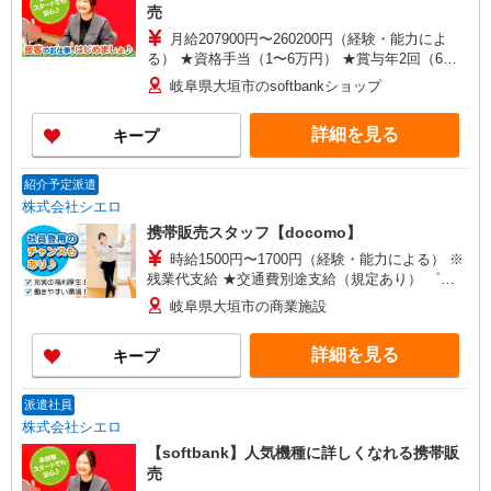
売
月給207900円〜260200円（経験・能力によ
る） ★資格手当（1〜6万円） ★賞与年2回（6
月・12月・実績最高5.4カ月分） ※残業代支給 ★
岐阜県大垣市のsoftbankショップ
交通費別途支給（規定あり） 未経験から入社半年
で年収400万円以上への昇給実績あり ゜+゜・。
詳細を見る
キープ
○。・゜+゜・。○。・゜+゜ 入社祝い金10万円支
給(規定有) お友達を紹介頂くと, インセンティブ支
給(規定有) ゜・。○。・゜+゜・。○。・゜+゜
紹介予定派遣
株式会社シエロ
携帯販売スタッフ【docomo】
時給1500円〜1700円（経験・能力による） ※
残業代支給 ★交通費別途支給（規定あり） ゜
+゜・。○。・゜+゜・。○。・゜+゜ 入社祝い金10
岐阜県大垣市の商業施設
万円支給(規定有) お友達を紹介頂くと, インセンテ
ィブ支給(規定有) ★月2回払い・週払い可能（規程
詳細を見る
キープ
有）★ ゜・。○。・゜+゜・。○。・゜+゜
派遣社員
株式会社シエロ
【softbank】人気機種に詳しくなれる携帯販
売