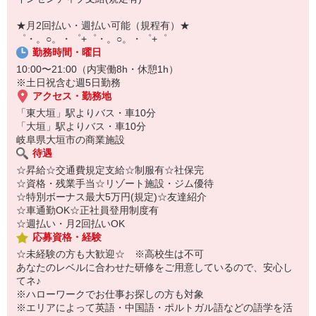
￣￣￣￣￣￣￣￣￣
自宅に居ながらスマホでカンタン面接OK！
★月2回払い・週払い可能（規程有）★
オンライン面談なのでスピード対応。
゜・。○。・゜+゜・。○。・゜+゜
勤務時間・曜日
10:00〜21:00（内実働8h・休憩1h）
※土日祝含む週5日勤務
アクセス・勤務地
「東大垣」駅よりバス・車10分
「大垣」駅よりバス・車10分
岐阜県大垣市の商業施設
待遇
☆昇給☆交通費規定支給☆制服有☆社保完
☆資格・残業手当☆リゾート施設・ジム優待
☆特別ボーナス最大5万円(規定)☆友達紹介
☆車通勤OK☆正社員登用制度有
☆週払い・月2回払いOK
応募資格・経験
☆未経験の方も大歓迎☆ ※高校生は不可
あなたのレベルに合わせた研修をご用意しているので、安心し
てネ♪
※ハローワークでお仕事お探しの方も対象
※エリアによって英語・中国語・ポルトガル語などの語学を活