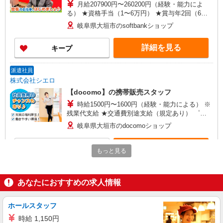
月給207900円〜260200円（経験・能力によ
る） ★資格手当（1〜6万円） ★賞与年2回（6
月・12月・実績最高5.4カ月分） ※残業代支給 ★
岐阜県大垣市のsoftbankショップ
交通費別途支給（規定あり） 未経験から入社半年
で年収400万円以上への昇給実績あり ゜+゜・。
詳細を見る
キープ
○。・゜+゜・。○。・゜+゜ 入社祝い金10万円支
給(規定有) お友達を紹介頂くと, インセンティブ支
給(規定有) ゜・。○。・゜+゜・。○。・゜+゜
派遣社員
株式会社シエロ
【docomo】の携帯販売スタッフ
時給1500円〜1600円（経験・能力による） ※
残業代支給 ★交通費別途支給（規定あり） ゜
+゜・。○。・゜+゜・。○。・゜+゜ 入社祝い金10
岐阜県大垣市のdocomoショップ
万円支給(規定有) お友達を紹介頂くと, インセンテ
ィブ支給(規定有) ★月2回払い・週払い可能（規程
詳細を見る
キープ
有）★ ゜・。○。・゜+゜・。○。・゜+゜
もっと見る
派遣社員
株式会社シエロ
あなたにおすすめの求人情報
スマホ携帯販売【ドコモ】
時給1500円〜1700円（経験・能力による） ※
ホールスタッフ
残業代支給 ★交通費全額支給 ゜+゜・。○。・゜
時給 1,150円
+゜・。○。・゜+゜ 入社祝い金10万円支給(規定