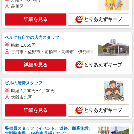
詳細を見る
キープ
有）★ ゜・。○。・゜+゜・。○。・゜+゜
品川区
派遣社員
詳細を見る
とりあえずキープ
株式会社シエロ
【au】の携帯販売スタッフ
時給1400円〜 ※残業代支給 ★交通費別途支給
ベルク各店での店内スタッフ
（規定あり） ゜+゜・。○。・゜+゜・。○。・゜
時給 1,065円
+゜ 入社祝い金10万円支給(規定有) お友達を紹介
岐阜県大垣市のauショップ
頂くと, インセンティブ支給(規定有) ★月2回払
古河市・佐野市・前橋市・高崎市・伊勢崎市・太田市・館林市・
い・週払い可能（規程有）★ ゜・。○。・゜
詳細を見る
キープ
+゜・。○。・゜+゜
詳細を見る
とりあえずキープ
紹介予定派遣
株式会社シエロ
ビルの清掃スタッフ
携帯販売スタッフ【楽天モバイル】
時給 1,200円〜1,200円
未経験：月給26万円〜 経験者：月給27万円〜
大阪市北区
※残業代支給 ★交通費別途支給（規定あり） ゜
+゜・。○。・゜+゜・。○。・゜+゜ 入社祝い金10
岐阜県大垣市の家電量販店
詳細を見る
とりあえずキープ
万円支給(規定有) お友達を紹介頂くと, インセンテ
ィブ支給(規定有) ゜・。○。・゜+゜・。○。・゜
詳細を見る
キープ
+゜
警備員スタッフ（イベント、道路、商業施設、
大型駐車場、JR列車見張りなど）