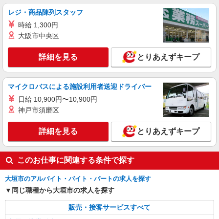
+゜ 入社祝い金10万円支給(規定有) お友達を紹介
岐阜県大垣市のdocomoショップ
レジ・商品陳列スタッフ
頂くと, インセンティブ支給(規定有) ★月2回払
時給 1,300円
い・週払い可能（規程有）★ ゜・。○。・゜
詳細を見る
キープ
+゜・。○。・゜+゜
大阪市中央区
紹介予定派遣
詳細を見る
とりあえずキープ
株式会社シエロ
【au】の携帯販売スタッフ
マイクロバスによる施設利用者送迎ドライバー
時給1400円〜 ※残業代支給 ★交通費別途支給
（規定あり） ゜+゜・。○。・゜+゜・。○。・゜
日給 10,900円〜10,900円
+゜ 入社祝い金10万円支給(規定有) お友達を紹介
岐阜県大垣市のauショップ
神戸市須磨区
頂くと, インセンティブ支給(規定有) ★月2回払
い・週払い可能（規程有）★ ゜・。○。・゜
詳細を見る
詳細を見る
とりあえずキープ
キープ
+゜・。○。・゜+゜
このお仕事に関連する条件で探す
大垣市のアルバイト・バイト・パートの求人を探す
同じ職種から大垣市の求人を探す
販売・接客サービスすべて