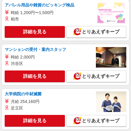
【ソフトバンク】の店舗スタッフ
アパレル用品や雑貨のピッキング検品
時給1600円〜 ※別途インセンティブ、職能評
時給 1,200円〜1,500円
価制度あり ※残業代支給 ★交通費別途支給（規定
あり） ゜+゜・。○。・゜+゜・。○。・゜+゜ 入
柏市
岐阜県大垣市のsoftbankショップ
社祝い金10万円支給(規定有) お友達を紹介頂くと,
インセンティブ支給(規定有) ★月2回払い・週払い
詳細を見る
とりあえずキープ
詳細を見る
キープ
可能（規程有）★ ゜・。○。・゜+゜・。○。・゜
+゜
紹介予定派遣
マンションの受付・案内スタッフ
株式会社シエロ
時給 2,000円
スマホ携帯販売【ソフトバンク】
渋谷区
時給1600円〜 ※別途インセンティブ、職能評
価制度あり ※残業代支給 ★交通費別途支給（規定
詳細を見る
とりあえずキープ
あり） ゜+゜・。○。・゜+゜・。○。・゜+゜ 入
岐阜県大垣市の家電量販店
社祝い金10万円支給(規定有) お友達を紹介頂くと,
インセンティブ支給(規定有) ★月2回払い・週払い
詳細を見る
キープ
可能（規程有）★ ゜・。○。・゜+゜・。○。・゜
大学病院の中材滅菌
+゜
月給 254,160円
派遣社員
足立区
株式会社シエロ
【docomo】の携帯販売スタッフ
詳細を見る
とりあえずキープ
時給1500円〜 ※残業代支給 ★交通費別途支給
（規定あり） ゜+゜・。○。・゜+゜・。○。・゜