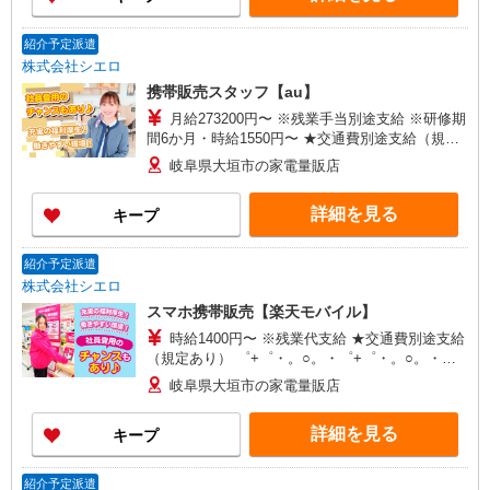
+゜
紹介予定派遣
株式会社シエロ
携帯販売スタッフ【au】
月給273200円〜 ※残業手当別途支給 ※研修期
間6か月・時給1550円〜 ★交通費別途支給（規定
あり） ゜+゜・。○。・゜+゜・。○。・゜+゜ 入
岐阜県大垣市の家電量販店
社祝い金10万円支給(規定有) お友達を紹介頂くと,
インセンティブ支給(規定有) ゜・。○。・゜
詳細を見る
キープ
+゜・。○。・゜+゜
紹介予定派遣
株式会社シエロ
スマホ携帯販売【楽天モバイル】
時給1400円〜 ※残業代支給 ★交通費別途支給
（規定あり） ゜+゜・。○。・゜+゜・。○。・゜
+゜ 入社祝い金10万円支給(規定有) お友達を紹介
岐阜県大垣市の家電量販店
頂くと, インセンティブ支給(規定有) ★月2回払
い・週払い可能（規程有）★ ゜・。○。・゜
詳細を見る
キープ
+゜・。○。・゜+゜
紹介予定派遣