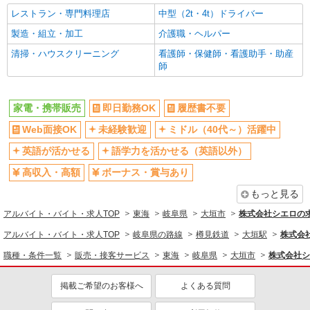
レストラン・専門料理店
中型（2t・4t）ドライバー
製造・組立・加工
介護職・ヘルパー
清掃・ハウスクリーニング
看護師・保健師・看護助手・助産
師
家電・携帯販売
即日勤務OK
履歴書不要
Web面接OK
未経験歓迎
ミドル（40代～）活躍中
英語が活かせる
語学力を活かせる（英語以外）
高収入・高額
ボーナス・賞与あり
もっと見る
アルバイト・バイト・求人TOP
東海
岐阜県
大垣市
株式会社シエロの
アルバイト・バイト・求人TOP
岐阜県の路線
樽見鉄道
大垣駅
株式会
職種・条件一覧
販売・接客サービス
東海
岐阜県
大垣市
株式会社シ
掲載ご希望のお客様へ
よくある質問