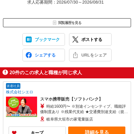
求人応募期間：2026/07/30～2026/08/31
閲覧履歴を見る
ブックマーク
ポストする
シェアする
URLをシェア
20
件のこの求人と職種が同じ求人
派遣社員
株式会社シエロ
スマホ携帯販売【ソフトバンク】
時給1600円〜 ※別途インセンティブ、職能評
価制度あり ※残業代支給 ★交通費別途支給（規定
あり） ゜+゜・。○。・゜+゜・。○。・゜+゜ 入
岐阜県大垣市の家電量販店
社祝い金10万円支給(規定有) お友達を紹介頂くと,
インセンティブ支給(規定有) ★月2回払い・週払い
詳細を見る
キープ
可能（規程有）★ ゜・。○。・゜+゜・。○。・゜