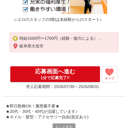
シエロのスタッフの9割は未経験からのスタート♪
時給1500円〜1700円（経験・能力による）
※残業代支給
岐阜県大垣市
★交通費別途支給（規定あり）
゜+゜・。○。・゜+゜・。○。・゜+゜
入社祝い金10万円支給(規定有)
応募画面へ進む
お友達を紹介頂くと,
1分で応募完了!!
キープ
インセンティブ支給(規定有)
求人応募期間：2026/07/30～2026/08/31
★月2回払い・週払い可能（規程有）★
゜・。○。・゜+゜・。○。・゜+゜
★即日勤務OK！履歴書不要★
★20代・30代・40代が活躍しています♪
★ネイル・髪型・アクセサリー自由(規定あり)
もっと見る
新しい機種やプラン。