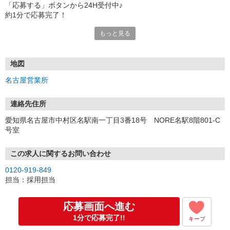
「応募する」ボタンから24H受付中♪
約1分で応募完了！
もっと見る
■電話応募の場合
電話応募も歓迎！（受付:10:00〜20:00）
土日祝も受付中♪
地図
【選考フロー】
名古屋営業所
①応募から3営業日を目安に、メールorお電話でご連絡します。
②面接日時を決定！「0120」から始まる電話番号からご連絡します
★スマホでWEB面接（LINEなど）・出張面接・事務所面接と選べま
連絡先住所
す
愛知県名古屋市中村区名駅南一丁目3番18号 NORE名駅8階801-C
③面接実施（履歴書不要）
号室
④勤務開始（スタート日は応相談）
※ご希望があれば、職場見学の調整もOKです！
この求人に関するお問い合わせ
お気軽にご応募ください♪
0120-919-849
担当：採用担当
応募画面へ進む
1分で応募完了!!
キープ