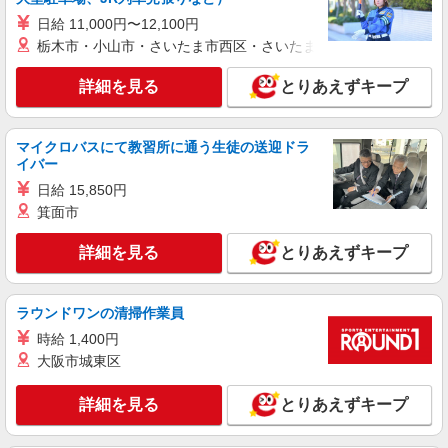
紹介予定派遣
株式会社シエロ
日給 11,000円〜12,100円
栃木市・小山市・さいたま市西区・さいたま市岩槻区・久喜市・
【docomo】の携帯販売スタッフ
時給1500円〜 ※残業代支給 ★交通費別途支給
詳細を見る
とりあえずキープ
（規定あり） ゜+゜・。○。・゜+゜・。○。・゜
+゜ 入社祝い金10万円支給(規定有) お友達を紹介
岐阜県大垣市のdocomoショップ
頂くと, インセンティブ支給(規定有) ★月2回払
い・週払い可能（規程有）★ ゜・。○。・゜
マイクロバスにて教習所に通う生徒の送迎ドラ
詳細を見る
キープ
+゜・。○。・゜+゜
イバー
日給 15,850円
派遣社員
箕面市
株式会社シエロ
携帯販売スタッフ【楽天モバイル】
詳細を見る
とりあえずキープ
未経験：月給26万円〜 経験者：月給27万円〜
※残業代支給 ★交通費別途支給（規定あり） ゜
+゜・。○。・゜+゜・。○。・゜+゜ 入社祝い金10
ラウンドワンの清掃作業員
岐阜県大垣市の家電量販店
万円支給(規定有) お友達を紹介頂くと, インセンテ
時給 1,400円
ィブ支給(規定有) ゜・。○。・゜+゜・。○。・゜
詳細を見る
大阪市城東区
キープ
+゜
詳細を見る
とりあえずキープ
派遣社員
株式会社シエロ