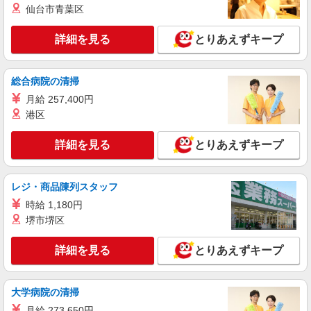
岐阜県大垣市の家電量販店
仙台市青葉区
有) お友達を紹介頂くと, インセンティブ支給(規定
有) ★月2回払い・週払い可能（規程有）★ ゜・。
詳細を見る
キープ
○。・゜+゜・。○。・゜+゜
詳細を見る
とりあえずキープ
派遣社員
株式会社シエロ
総合病院の清掃
【エーユー】の店舗スタッフ
月給 257,400円
時給1400円〜1600円（経験・能力による） ※
港区
残業代支給 ★交通費別途支給（規定あり） ゜
+゜・。○。・゜+゜・。○。・゜+゜ 入社祝い金10
岐阜県大垣市のauショップ
詳細を見る
とりあえずキープ
万円支給(規定有) お友達を紹介頂くと, インセンテ
ィブ支給(規定有) ★月2回払い・週払い可能（規程
詳細を見る
キープ
有）★ ゜・。○。・゜+゜・。○。・゜+゜
レジ・商品陳列スタッフ
時給 1,180円
紹介予定派遣
株式会社シエロ
堺市堺区
【ソフトバンク】の店舗スタッフ
詳細を見る
とりあえずキープ
時給1500円〜1600円（経験・能力による） ※
残業代支給 ★交通費別途支給（規定あり） ゜
+゜・。○。・゜+゜・。○。・゜+゜ 入社祝い金10
岐阜県大垣市のsoftbankショップ
万円支給(規定有) お友達を紹介頂くと, インセンテ
大学病院の清掃
ィブ支給(規定有) ★月2回払い・週払い可能（規程
月給 273,650円