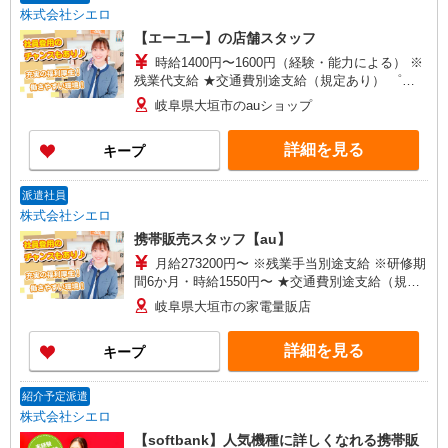
株式会社シエロ
【エーユー】の店舗スタッフ
時給1400円〜1600円（経験・能力による） ※
残業代支給 ★交通費別途支給（規定あり） ゜
+゜・。○。・゜+゜・。○。・゜+゜ 入社祝い金10
岐阜県大垣市のauショップ
万円支給(規定有) お友達を紹介頂くと, インセンテ
ィブ支給(規定有) ★月2回払い・週払い可能（規程
詳細を見る
キープ
有）★ ゜・。○。・゜+゜・。○。・゜+゜
派遣社員
株式会社シエロ
携帯販売スタッフ【au】
月給273200円〜 ※残業手当別途支給 ※研修期
間6か月・時給1550円〜 ★交通費別途支給（規定
あり） ゜+゜・。○。・゜+゜・。○。・゜+゜ 入
岐阜県大垣市の家電量販店
社祝い金10万円支給(規定有) お友達を紹介頂くと,
インセンティブ支給(規定有) ゜・。○。・゜
詳細を見る
キープ
+゜・。○。・゜+゜
紹介予定派遣
株式会社シエロ
【softbank】人気機種に詳しくなれる携帯販