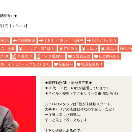
（規程有）★
゜+゜
【softbank】
面接OK
未経験歓迎
ミドル（40代～）活躍中
英語が活かせる
収入・高額
ボーナス・賞与あり
昇給あり
日払い
週払い
10
スOK
車通勤OK
バイク通勤OK
交通費支給
社会保険あり
役職・インセンティブなど）あり
制服貸与
社員登用あり
★即日勤務OK！履歴書不要★
★20代・30代・40代が活躍しています♪
★ネイル・髪型・アクセサリー自由(規定あり)
シエロのスタッフは9割が未経験スタート。
大手キャリアの店舗勤務なので安心・安定！
一度身に着けた知識は、
ずっと先まで役に立ちます！
丁寧な研修もあるので、