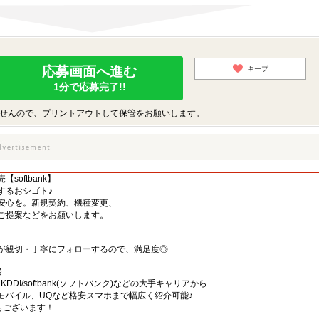
応募画面へ進む
キープ
1分で応募完了!!
せんので、プリントアウトして保管をお願いします。
oftbank】
するおシゴト♪
安心を。新規契約、機種変更、
ご提案などをお願いします。
が親切・丁寧にフォローするので、満足度◎
務
)・KDDI/softbank(ソフトバンク)などの大手キャリアから
、楽天モバイル、UQなど格安スマホまで幅広く紹介可能♪
舗もございます！