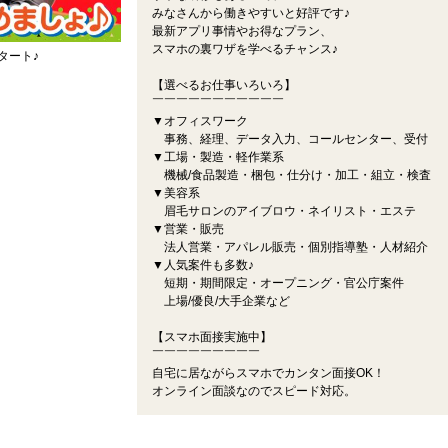
みなさんから働きやすいと好評です♪
最新アプリ事情やお得なプラン、
スマホの裏ワザを学べるチャンス♪
タート♪
【選べるお仕事いろいろ】
￣￣￣￣￣￣￣￣￣￣￣
▼オフィスワーク
事務、経理、データ入力、コールセンター、受付
▼工場・製造・軽作業系
機械/食品製造・梱包・仕分け・加工・組立・検査
▼美容系
眉毛サロンのアイブロウ・ネイリスト・エステ
▼営業・販売
法人営業・アパレル販売・個別指導塾・人材紹介
▼人気案件も多数♪
短期・期間限定・オープニング・官公庁案件
上場/優良/大手企業など
【スマホ面接実施中】
￣￣￣￣￣￣￣￣￣
自宅に居ながらスマホでカンタン面接OK！
オンライン面談なのでスピード対応。