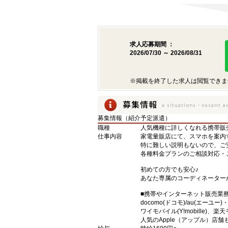
求人応募期間 ：
2026/07/30 ～ 2026/08/31
※掲載を終了した求人は閲覧できま
募集情報（紹介予定派遣）
職種
人気機種に詳しくなれる携帯販売【s
仕事内容
家電量販店にて、スマホを案内
特に難しい説明もないので、ご
各種料金プランのご相談対応・
初めての方でも安心♪
あなた専属のコーディネーター
■携帯やインターネット販売業
docomo(ドコモ)/au(エーユー
ワイモバイル(Y!mobille)
人気のApple（アップル）店