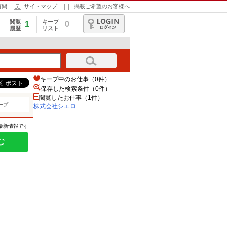
質問
サイトマップ
掲載ご希望のお客様へ
閲覧
キープ
1
0
履歴
リスト
ログイン
キープ中のお仕事（0件）
保存した検索条件（
0
件）
閲覧したお仕事（1件）
ープ
株式会社シエロ
の最新情報です
む