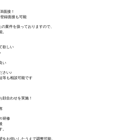
EB面接！
の登録面接も可能
件以上の案件を扱っておりますので、
能。
て欲しい
る
良い
ださい♪
短等も相談可能です
お顔合わせを実施！
席
ス研修
後
す。
望をお伺いしたうえで調整可能。