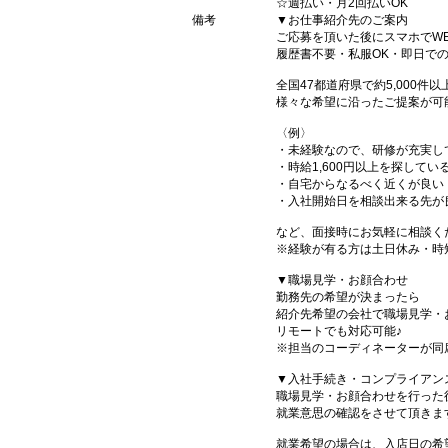
☆週払い・月2回払いOK
備考
▼お仕事紹介先のご案内
ご応募を頂いた後にスマホでW
履歴書不要・私服OK・即日で
全国47都道府県で約5,000
様々な希望に沿ったご提案が可
〈例〉
・未経験なので、研修が充実し
・時給1,600円以上を探してい
・自宅からなるべく近くが良い
・入社開始日を相談出来る先が
など、面接時にお気軽に相談く
※経験が有る方は土日休み・時
▼職場見学・お顔合わせ
勤務先の希望が決まったら
紹介先希望の会社で職場見学・
リモートでも対応可能♪
※担当のコーディネーターが同
▼入社手続き・コンプライアン
職場見学・お顔合わせを行った
就業意思の確認をさせて頂きま
就業希望の場合は、入店日の希