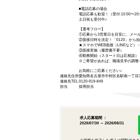
■電話応募の場合
電話応募も歓迎！（受付:10:00〜20:
土日祝も受付中♪
【選考フロー】
①応募から3営業日を目安に、メール
②面接日時を決定！「0120」から
★スマホでWEB面接（LINEなど
③面接実施（履歴書不要）
④勤務開始（スタート日は応相談）
※ご希望があれば、職場見学の調整
お気軽にご応募ください♪
連絡先住所
愛知県名古屋市中村区名駅南一丁目3番
連絡先TEL
0120-919-849
担当
採用担当
求人応募期間 ：
2026/07/30 ～ 2026/08/31