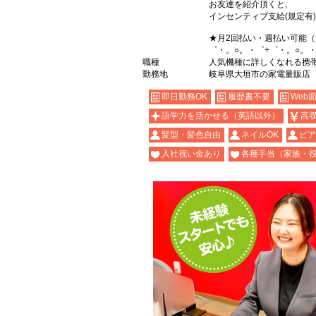
お友達を紹介頂くと,
インセンティブ支給(規定有)
★月2回払い・週払い可能
゜・。○。・゜+゜・。○。・
職種
人気機種に詳しくなれる携帯販売
勤務地
岐阜県大垣市の家電量販店
即日勤務OK
履歴書不要
Web
語学力を活かせる（英語以外）
高
髪型・髪色自由
ネイルOK
ピア
入社祝い金あり
各種手当（家族・