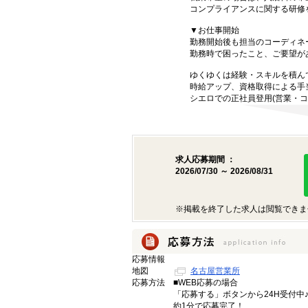
コンプライアンスに関する研修
▼お仕事開始
勤務開始後も担当のコーディネ
勤務時で困ったこと、ご要望が
ゆくゆくは経験・スキルを積ん
時給アップ、資格取得による手
シエロでの正社員登用(営業・コ
求人応募期間 ：
2026/07/30 ～ 2026/08/31
※掲載を終了した求人は閲覧できま
応募情報
地図
名古屋営業所
応募方法
■WEB応募の場合
「応募する」ボタンから24H受付中
約1分で応募完了！