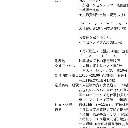
給与
時給1600円〜
※別途インセンティブ、職能評
※残業代支給
★交通費別途支給（規定あり）
゜+゜・。○。・゜+゜・。○。・
入社祝い金10万円支給(規定有)
お友達を紹介頂くと,
インセンティブ支給(規定有)
★月2回払い・週払い可能（規
゜・。○。・゜+゜・。○。・゜
勤務地
岐阜県大垣市の家電量販店
交通アクセス
「大垣」駅よりバス・車5分
「東大垣」駅よりバス・車10分
勤務時間・曜日
10:00〜20:00（実働8h・休憩1
※土日祝含む週5日勤務
応募資格・経験
☆未経験の方も大歓迎☆ ※高
あなたのレベルに合わせた研修
※ハローワークでお仕事お探し
※エリアによって英語・中国語
休日・休暇
週休2日(月8〜11日）、有給休
待遇
☆昇給☆交通費規定支給☆制服
☆資格・残業手当☆リゾート施
☆特別ボーナス最大5万円(規定
☆車通勤OK☆正社員登用制度