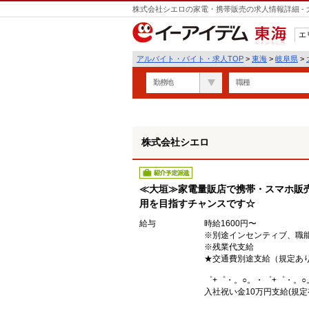
株式会社シエロの家電・携帯販売の求人情報詳細 -
遣
エ
東海
アルバイト・バイト・求人TOP
>
東海
>
岐阜県
>
勤務地
職種
株式会社シエロ
紹介予定派遣
≪大垣≫家電量販店で携帯・スマホ販売
用を目指すチャンスです☆
給与
時給1600円〜
※別途インセンティブ、職
※残業代支給
★交通費別途支給（規定あ
゜+゜・。○。・゜+゜・。○
入社祝い金10万円支給(規定