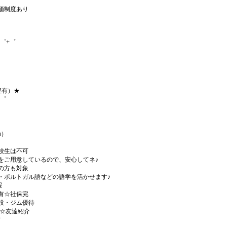
価制度あり
゜+゜
程有）★
+゜
h）
校生は不可
をご用意しているので、安心してネ♪
の方も対象
・ポルトガル語などの語学を活かせます♪
暇
有☆社保完
設・ジム優待
)☆友達紹介
有