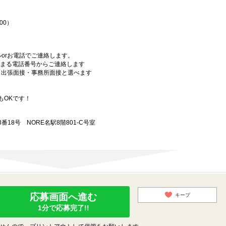
00）
orお電話でご連絡します。
始まる電話番号からご連絡します
）・出張面接・事務所面接と選べます
もOKです！
18号 NORE名駅8階801-C号室
応募画面へ進む
キープ
1分で応募完了!!