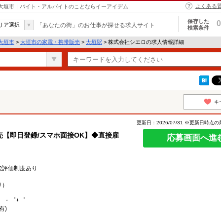
よくある
 大垣市｜バイト・アルバイトのことならイーアイデム
保存した
0
リア選択
「あなたの街」のお仕事が探せる求人サイト
検索条件
大垣市
>
大垣市の家電・携帯販売
>
大垣駅
> 株式会社シエロの求人情報詳細
キ
更新日：2026/07/31 ※更新日時点
【即日登録/スマホ面接OK】◆直接雇
応募画面へ進
能評価制度あり
り）
。・゜+゜
有)