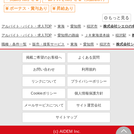
ボーナス・賞与あり
昇給あり
もっと見る
アルバイト・バイト・求人TOP
東海
愛知県
稲沢市
株式会社シエロの
アルバイト・バイト・求人TOP
愛知県の路線
ＪＲ東海道本線
稲沢駅
職種・条件一覧
販売・接客サービス
東海
愛知県
稲沢市
株式会社シ
掲載ご希望のお客様へ
よくある質問
お問い合わせ
利用規約
リンクについて
プライバシーポリシー
Cookieポリシー
個人情報保護方針
メールサービスについて
サイト運営会社
サイトマップ
(c) AIDEM Inc.