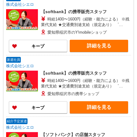
株式会社シエロ
【softbank】の携帯販売スタッフ
時給1400〜1600円（経験・能力による） ※残
業代支給 ★交通費別途支給（規定あり） ゜
+゜・。○。・゜+゜・。○。・゜+゜ 入社祝い金10
愛知県稲沢市のY!mobileショップ
万円支給(規定有) お友達を紹介頂くと, インセンテ
ィブ支給(規定有) ★月2回払い・週払い可能（規程
詳細を見る
キープ
有）★ ゜・。○。・゜+゜・。○。・゜+゜
派遣社員
株式会社シエロ
【softbank】の携帯販売スタッフ
時給1400〜1600円（経験・能力による） ※残
業代支給 ★交通費別途支給（規定あり） ゜
+゜・。○。・゜+゜・。○。・゜+゜ 入社祝い金10
愛知県稲沢市の携帯ショップ
万円支給(規定有) お友達を紹介頂くと, インセンテ
ィブ支給(規定有) ★月2回払い・週払い可能（規程
詳細を見る
キープ
有）★ ゜・。○。・゜+゜・。○。・゜+゜
紹介予定派遣
株式会社シエロ
【ソフトバンク】の店舗スタッフ