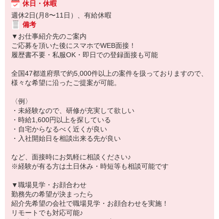
休日・休暇
週休2日(月8〜11日）、有給休暇
備考
▼お仕事紹介先のご案内
ご応募を頂いた後にスマホでWEB面接！
履歴書不要・私服OK・即日での登録面接も可能
全国47都道府県で約5,000件以上の案件を扱っておりますので、
様々な希望に沿ったご提案が可能。
〈例〉
・未経験なので、研修が充実して欲しい
・時給1,600円以上を探している
・自宅からなるべく近くが良い
・入社開始日を相談出来る先が良い
など、面接時にお気軽に相談ください♪
※経験が有る方は土日休み・時短等も相談可能です
▼職場見学・お顔合わせ
勤務先の希望が決まったら
紹介先希望の会社で職場見学・お顔合わせを実施！
リモートでも対応可能♪