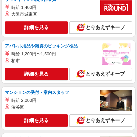
時給1400〜1600円（経験・能力による） ※残
時給 1,400円
業代支給 ★交通費別途支給（規定あり） ゜
+゜・。○。・゜+゜・。○。・゜+゜ 入社祝い金10
大阪市城東区
愛知県稲沢市の携帯ショップ
万円支給(規定有) お友達を紹介頂くと, インセンテ
ィブ支給(規定有) ★月2回払い・週払い可能（規程
詳細を見る
とりあえずキープ
詳細を見る
キープ
有）★ ゜・。○。・゜+゜・。○。・゜+゜
派遣社員
アパレル用品や雑貨のピッキング検品
株式会社シエロ
時給 1,200円〜1,500円
【softbank】人気機種に詳しくなれる携帯販
柏市
売
月給220000円〜 ※残業代支給 ★交通費別途支
詳細を見る
とりあえずキープ
給（規定あり） ゜+゜・。○。・゜+゜・。
○。・゜+゜ 入社祝い金10万円支給(規定有) お友達
愛知県稲沢市のsoftbankショップ
を紹介頂くと, インセンティブ支給(規定有) ゜・。
○。・゜+゜・。○。・゜+゜
マンションの受付・案内スタッフ
詳細を見る
キープ
時給 2,000円
渋谷区
派遣社員
株式会社シエロ
詳細を見る
とりあえずキープ
【UQモバイル】人気機種に詳しくなれる携帯
販売
時給1400〜1600円（経験・能力による） ※残