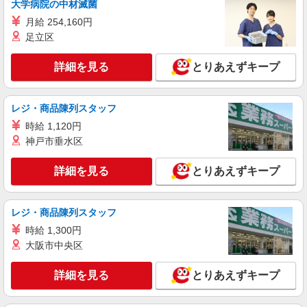
大学病院の中材滅菌
業代支給 ★交通費別途支給（規定あり） ゜
月給 254,160円
+゜・。○。・゜+゜・。○。・゜+゜ 入社祝い金10
愛知県稲沢市のUQスポット
万円支給(規定有) お友達を紹介頂くと, インセンテ
足立区
ィブ支給(規定有) ★月2回払い・週払い可能（規程
詳細を見る
キープ
有）★ ゜・。○。・゜+゜・。○。・゜+゜
詳細を見る
とりあえずキープ
派遣社員
株式会社シエロ
レジ・商品陳列スタッフ
【softbank】人気機種に詳しくなれる携帯販
時給 1,120円
売
神戸市垂水区
時給1500円〜1600円（経験・能力による） ※
残業代支給 ★交通費別途支給（規定あり） ゜
詳細を見る
とりあえずキープ
+゜・。○。・゜+゜・。○。・゜+゜ 入社祝い金10
愛知県稲沢市のsoftbankショップ
万円支給(規定有) お友達を紹介頂くと, インセンテ
ィブ支給(規定有) ★月2回払い・週払い可能（規程
詳細を見る
キープ
有）★ ゜・。○。・゜+゜・。○。・゜+゜
レジ・商品陳列スタッフ
時給 1,300円
大阪市中央区
詳細を見る
とりあえずキープ