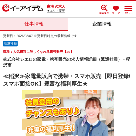
東海
の求人
▼エリア変更
仕事情報
企業情報
更新日：2026/08/07 ※更新日時点の最新情報です
派遣社員
職種：人気機種に詳しくなれる携帯販売【au】
株式会社シエロの家電・携帯販売の求人情報詳細（派遣社員） - 稲
沢市
≪稲沢≫家電量販店で携帯・スマホ販売【即日登録/
スマホ面接OK】豊富な福利厚生★