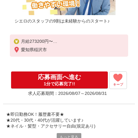
シエロのスタッフの9割は未経験からのスタート♪
月給273200円〜
※残業手当別途支給
愛知県稲沢市
※研修期間6か月・時給1550円〜
★交通費別途支給（規定あり）
゜+゜・。○。・゜+゜・。○。・゜+゜
応募画面へ進む
入社祝い金10万円支給(規定有)
1分で応募完了!!
キープ
お友達を紹介頂くと,
求人応募期間：2026/08/07～2026/08/31
インセンティブ支給(規定有)
゜・。○。・゜+゜・。○。・゜+゜
★即日勤務OK！履歴書不要★
★20代・30代・40代が活躍しています♪
★ネイル・髪型・アクセサリー自由(規定あり)
もっと見る
シエロのスタッフは9割が未経験スタート。