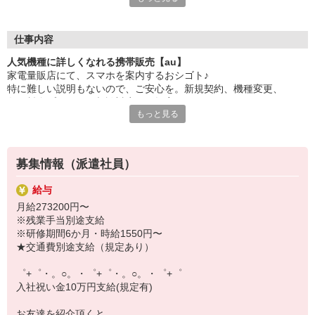
大手キャリアの店舗勤務なので安心・安定！
一度身に着けた知識は、
ずっと先まで役に立ちます！
仕事内容
人気機種に詳しくなれる携帯販売【au】
丁寧な研修もあるので、
家電量販店にて、スマホを案内するおシゴト♪
みなさんから働きやすいと好評です♪
特に難しい説明もないので、ご安心を。新規契約、機種変更、
最新アプリ事情やお得なプラン、
各種料金プランのご相談対応・ご提案などをお願いします。
スマホの裏ワザを学べるチャンス♪
もっと見る
初めての方でも安心♪
【選べるお仕事いろいろ】
あなた専属のコーディネーターが親切・丁寧にフォローするので、
￣￣￣￣￣￣￣￣￣￣￣
満足度◎
▼オフィスワーク
募集情報（派遣社員）
事務、経理、データ入力、コールセンター、受付
■携帯やインターネット販売業務
▼工場・製造・軽作業系
給与
docomo(ドコモ)/au(エーユー)・KDDI/softbank(ソフトバンク)など
機械/食品製造・梱包・仕分け・加工・組立・検査
月給273200円〜
の大手キャリアから
▼美容系
※残業手当別途支給
ワイモバイル(Y!mobille)、楽天モバイル、UQなど格安スマホまで幅
眉毛サロンのアイブロウ・ネイリスト・エステ
※研修期間6か月・時給1550円〜
広く紹介可能♪
▼営業・販売
★交通費別途支給（規定あり）
人気のApple（アップル）店舗もございます！
法人営業・アパレル販売・個別指導塾・人材紹介
▼人気案件も多数♪
゜+゜・。○。・゜+゜・。○。・゜+゜
短期・期間限定・オープニング・官公庁案件
入社祝い金10万円支給(規定有)
上場/優良/大手企業など
お友達を紹介頂くと,