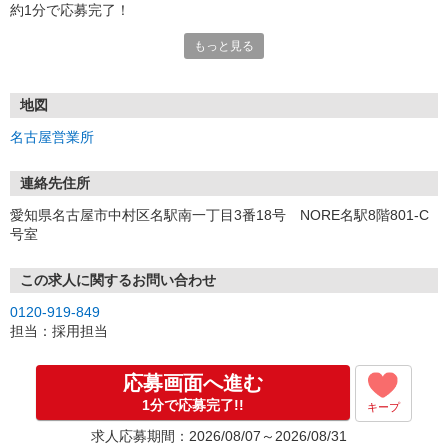
約1分で応募完了！
もっと見る
■電話応募の場合
電話応募も歓迎！（受付:10:00〜20:00）
土日祝も受付中♪
地図
【選考フロー】
名古屋営業所
①応募から3営業日を目安に、メールorお電話でご連絡します。
②面接日時を決定！「0120」から始まる電話番号からご連絡します
★スマホでWEB面接（LINEなど）・出張面接・事務所面接と選べま
連絡先住所
す
愛知県名古屋市中村区名駅南一丁目3番18号 NORE名駅8階801-C
③面接実施（履歴書不要）
号室
④勤務開始（スタート日は応相談）
※ご希望があれば、職場見学の調整もOKです！
この求人に関するお問い合わせ
お気軽にご応募ください♪
0120-919-849
担当：採用担当
応募画面へ進む
1分で応募完了!!
キープ
求人応募期間：2026/08/07～2026/08/31