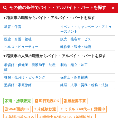
英語が活かせる
ボーナス・賞与あり
その他の条件でバイト・アルバイト・パートを探す
車通勤OK
交通費支給
稲沢市の職種からバイト・アルバイト・パートを探す
社会保険あり
社員登用あり
教育・保育
イベント・キャンペーン・アミュ
ーズメント
医療・介護・福祉
販売・接客サービス
ヘルス・ビューティー
軽作業・製造・物流
稲沢市の人気の職種からバイト・アルバイト・パートを探す
看護師・保健師・看護助手・助産
製造・組立・加工
師
梱包・仕分け・ピッキング
保育士・保育補助
塾講師・家庭教師
経理・人事・労務・総務・法務
家電・携帯販売
即日勤務OK
履歴書不要
Web面接OK
未経験歓迎
ミドル（40代～）活躍中
英語が活かせる
語学力を活かせる（英語以外）