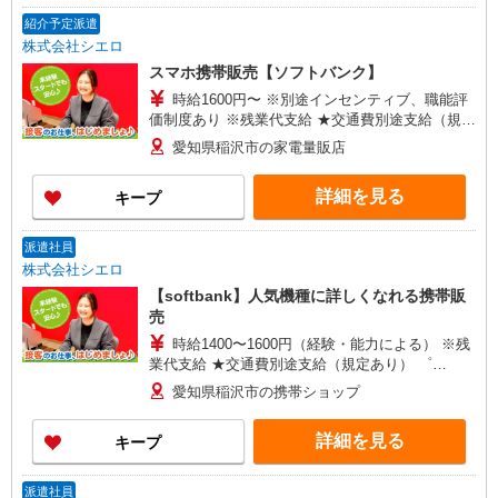
紹介予定派遣
株式会社シエロ
スマホ携帯販売【ソフトバンク】
時給1600円〜 ※別途インセンティブ、職能評
価制度あり ※残業代支給 ★交通費別途支給（規定
あり） ゜+゜・。○。・゜+゜・。○。・゜+゜ 入
愛知県稲沢市の家電量販店
社祝い金10万円支給(規定有) お友達を紹介頂くと,
インセンティブ支給(規定有) ★月2回払い・週払い
詳細を見る
キープ
可能（規程有）★ ゜・。○。・゜+゜・。○。・゜
+゜
派遣社員
株式会社シエロ
【softbank】人気機種に詳しくなれる携帯販
売
時給1400〜1600円（経験・能力による） ※残
業代支給 ★交通費別途支給（規定あり） ゜
+゜・。○。・゜+゜・。○。・゜+゜ 入社祝い金10
愛知県稲沢市の携帯ショップ
万円支給(規定有) お友達を紹介頂くと, インセンテ
ィブ支給(規定有) ★月2回払い・週払い可能（規程
詳細を見る
キープ
有）★ ゜・。○。・゜+゜・。○。・゜+゜
派遣社員