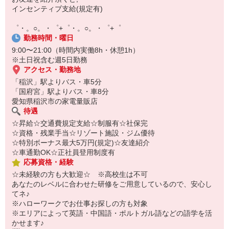
【スマホ面接実施中】
インセンティブ支給(規定有)
￣￣￣￣￣￣￣￣￣
自宅に居ながらスマホでカンタン面接OK！
゜・。○。・゜+゜・。○。・゜+゜
オンライン面談なのでスピード対応。
勤務時間・曜日
9:00〜21:00（時間内実働8h・休憩1h）
※土日祝含む週5日勤務
アクセス・勤務地
「稲沢」駅よりバス・車5分
「国府宮」駅よりバス・車8分
愛知県稲沢市の家電量販店
待遇
☆昇給☆交通費規定支給☆制服有☆社保完
☆資格・残業手当☆リゾート施設・ジム優待
☆特別ボーナス最大5万円(規定)☆友達紹介
☆車通勤OK☆正社員登用制度有
応募資格・経験
☆未経験の方も大歓迎☆ ※高校生は不可
あなたのレベルに合わせた研修をご用意しているので、安心し
てネ♪
※ハローワークでお仕事お探しの方も対象
※エリアによって英語・中国語・ポルトガル語などの語学を活
かせます♪