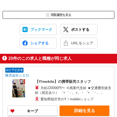
閲覧履歴を見る
ブックマーク
ポストする
シェアする
URLをシェア
20
件のこの求人と職種が同じ求人
紹介予定派遣
株式会社シエロ
【Y!mobile】の携帯販売スタッフ
月給220000円〜 ※残業代支給 ★交通費別途支
給（規定あり） ゜+゜・。○。・゜+゜・。
○。・゜+゜ 入社祝い金10万円支給(規定有) お友達
愛知県稲沢市のY！mobileショップ
を紹介頂くと, インセンティブ支給(規定有) ゜・。
○。・゜+゜・。○。・゜+゜
詳細を見る
キープ