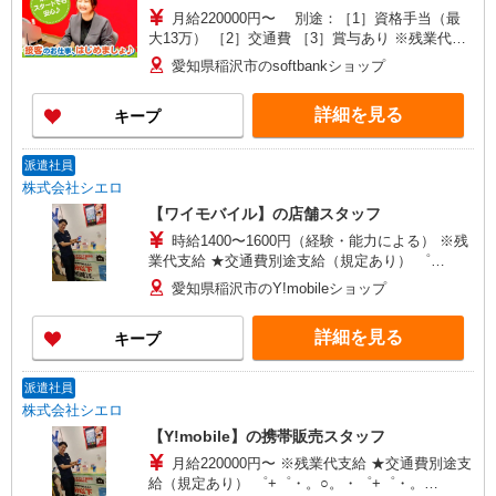
月給220000円〜 別途：［1］資格手当（最
大13万） ［2］交通費 ［3］賞与あり ※残業代支
給 ★交通費別途支給（規定あり） ゜+゜・。
愛知県稲沢市のsoftbankショップ
○。・゜+゜・。○。・゜+゜ 入社祝い金10万円支
給(規定有) お友達を紹介頂くと, インセンティブ支
詳細を見る
キープ
給(規定有) ゜・。○。・゜+゜・。○。・゜+゜
派遣社員
株式会社シエロ
【ワイモバイル】の店舗スタッフ
時給1400〜1600円（経験・能力による） ※残
業代支給 ★交通費別途支給（規定あり） ゜
+゜・。○。・゜+゜・。○。・゜+゜ 入社祝い金10
愛知県稲沢市のY!mobileショップ
万円支給(規定有) お友達を紹介頂くと, インセンテ
ィブ支給(規定有) ★月2回払い・週払い可能（規程
詳細を見る
キープ
有）★ ゜・。○。・゜+゜・。○。・゜+゜
派遣社員
株式会社シエロ
【Y!mobile】の携帯販売スタッフ
月給220000円〜 ※残業代支給 ★交通費別途支
給（規定あり） ゜+゜・。○。・゜+゜・。