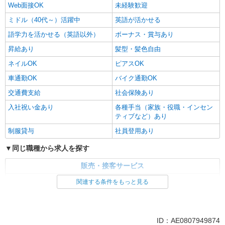
Web面接OK
未経験歓迎
ミドル（40代～）活躍中
英語が活かせる
語学力を活かせる（英語以外）
ボーナス・賞与あり
昇給あり
髪型・髪色自由
ネイルOK
ピアスOK
車通勤OK
バイク通勤OK
交通費支給
社会保険あり
入社祝い金あり
各種手当（家族・役職・インセン
ティブなど）あり
制服貸与
社員登用あり
同じ職種から求人を探す
販売・接客サービス
家電・携帯販売
関連する条件をもっと見る
同じ特徴から求人を探す
未経験歓迎
ミドル（40代～）活躍中
ID：AE0807949874