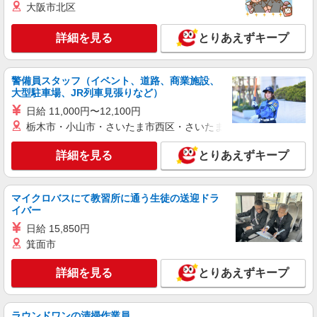
株式会社シエロ
大阪市北区
【ソフトバンク】の店舗スタッフ
詳細を見る
月給207900円〜260200円（経験・能力によ
とりあえずキープ
る） 資格手当（1〜6万円）賞与年2回（6月・12
月・実績最高5.4カ月分） 未経験から入社半年で
愛知県稲沢市のsoftbankショップ
年収400万円以上への昇給実績あり ※残業代支給
警備員スタッフ（イベント、道路、商業施設、
★交通費別途支給（規定あり） ゜+゜・。○。・゜
大型駐車場、JR列車見張りなど）
詳細を見る
キープ
+゜・。○。・゜+゜ 入社祝い金10万円支給(規定
日給 11,000円〜12,100円
有) お友達を紹介頂くと, インセンティブ支給(規定
栃木市・小山市・さいたま市西区・さいたま市岩槻区・久喜市・
有) ゜・。○。・゜+゜・。○。・゜+゜
紹介予定派遣
株式会社シエロ
詳細を見る
とりあえずキープ
【softbank】の携帯販売スタッフ
時給1400〜1600円（経験・能力による） ※残
業代支給 ★交通費別途支給（規定あり） ゜
マイクロバスにて教習所に通う生徒の送迎ドラ
+゜・。○。・゜+゜・。○。・゜+゜ 入社祝い金10
イバー
愛知県稲沢市の携帯ショップ
万円支給(規定有) お友達を紹介頂くと, インセンテ
日給 15,850円
ィブ支給(規定有) ★月2回払い・週払い可能（規程
詳細を見る
キープ
有）★ ゜・。○。・゜+゜・。○。・゜+゜
箕面市
詳細を見る
とりあえずキープ
派遣社員
株式会社シエロ
【au】人気機種に詳しくなれる携帯販売
ラウンドワンの清掃作業員