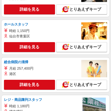
詳細を見る
キープ
有）★ ゜・。○。・゜+゜・。○。・゜+゜
詳細を見る
とりあえずキープ
紹介予定派遣
株式会社シエロ
ホールスタッフ
【ワイモバイル】の店舗スタッフ
時給 1,150円
時給1400〜1600円（経験・能力による） ※残
業代支給 ★交通費別途支給（規定あり） ゜
仙台市青葉区
+゜・。○。・゜+゜・。○。・゜+゜ 入社祝い金10
愛知県稲沢市のY!mobileショップ
万円支給(規定有) お友達を紹介頂くと, インセンテ
詳細を見る
とりあえずキープ
ィブ支給(規定有) ★月2回払い・週払い可能（規程
詳細を見る
キープ
有）★ ゜・。○。・゜+゜・。○。・゜+゜
総合病院の清掃
派遣社員
月給 257,400円
株式会社シエロ
港区
【softbank】の携帯販売スタッフ
時給1600円〜※別途インセンティブ、職能評
詳細を見る
とりあえずキープ
価制度あり ※残業代支給 ★交通費別途支給（規定
あり） ゜+゜・。○。・゜+゜・。○。・゜+゜ 入
愛知県稲沢市のsoftbankショップ
社祝い金10万円支給(規定有) お友達を紹介頂くと,
インセンティブ支給(規定有) ★月2回払い・週払い
レジ・商品陳列スタッフ
詳細を見る
キープ
可能（規程有）★ ゜・。○。・゜+゜・。○。・゜
時給 1,180円
+゜