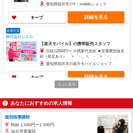
○。・゜+゜ 入社祝い金10万円支給(規定有) お友達
愛知県稲沢市のY！mobileショップ
を紹介頂くと, インセンティブ支給(規定有) ゜・。
○。・゜+゜・。○。・゜+゜
詳細を見る
キープ
派遣社員
株式会社シエロ
【楽天モバイル】の携帯販売スタッフ
日給12000円〜 ※残業代支給 ★交通費別途支
給（規定あり） ゜+゜・。○。・゜+゜・。
○。・゜+゜ 入社祝い金10万円支給(規定有) お友達
愛知県稲沢市の楽天モバイルショップ
を紹介頂くと, インセンティブ支給(規定有) ★月2
回払い・週払い可能（規程有）★ ゜・。○。・゜
詳細を見る
キープ
+゜・。○。・゜+゜
もっと見る
紹介予定派遣
株式会社シエロ
あなたにおすすめの求人情報
【softbank】の携帯販売スタッフ
時給1400〜1600円（経験・能力による） ※残
業代支給 ★交通費別途支給（規定あり） ゜
個別指導講師
+゜・。○。・゜+゜・。○。・゜+゜ 入社祝い金10
愛知県稲沢市のY!mobileショップ
時給 1,040円〜1,390円
万円支給(規定有) お友達を紹介頂くと, インセンテ
仙台市青葉区
ィブ支給(規定有) ★月2回払い・週払い可能（規程