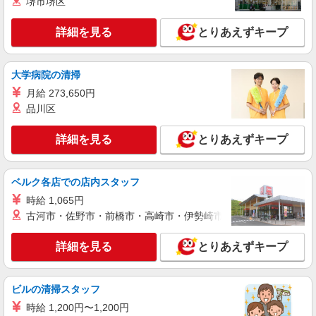
堺市堺区
紹介予定派遣
株式会社シエロ
詳細を見る
とりあえずキープ
【UQモバイル】人気機種に詳しくなれる携帯
販売
時給1400〜1600円（経験・能力による） ※残
大学病院の清掃
業代支給 ★交通費別途支給（規定あり） ゜
月給 273,650円
+゜・。○。・゜+゜・。○。・゜+゜ 入社祝い金10
愛知県稲沢市のUQスポット
万円支給(規定有) お友達を紹介頂くと, インセンテ
品川区
ィブ支給(規定有) ★月2回払い・週払い可能（規程
詳細を見る
キープ
有）★ ゜・。○。・゜+゜・。○。・゜+゜
詳細を見る
とりあえずキープ
紹介予定派遣
株式会社シエロ
ベルク各店での店内スタッフ
【au】人気機種に詳しくなれる携帯販売
時給 1,065円
時給1400〜1600円（経験・能力による） ※残
古河市・佐野市・前橋市・高崎市・伊勢崎市・太田市・館林市・
業代支給 ★交通費別途支給（規定あり） ゜
+゜・。○。・゜+゜・。○。・゜+゜ 入社祝い金10
愛知県稲沢市の携帯ショップ
詳細を見る
とりあえずキープ
万円支給(規定有) お友達を紹介頂くと, インセンテ
ィブ支給(規定有) ★月2回払い・週払い可能（規程
詳細を見る
キープ
有）★ ゜・。○。・゜+゜・。○。・゜+゜
ビルの清掃スタッフ
派遣社員
時給 1,200円〜1,200円