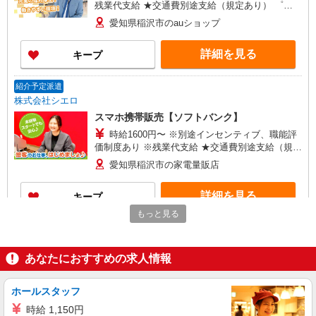
残業代支給 ★交通費別途支給（規定あり） ゜
+゜・。○。・゜+゜・。○。・゜+゜ 入社祝い金10
愛知県稲沢市のauショップ
万円支給(規定有) お友達を紹介頂くと, インセンテ
ィブ支給(規定有) ★月2回払い・週払い可能（規程
詳細を見る
キープ
有）★ ゜・。○。・゜+゜・。○。・゜+゜
紹介予定派遣
株式会社シエロ
スマホ携帯販売【ソフトバンク】
時給1600円〜 ※別途インセンティブ、職能評
価制度あり ※残業代支給 ★交通費別途支給（規定
あり） ゜+゜・。○。・゜+゜・。○。・゜+゜ 入
愛知県稲沢市の家電量販店
社祝い金10万円支給(規定有) お友達を紹介頂くと,
インセンティブ支給(規定有) ★月2回払い・週払い
詳細を見る
キープ
可能（規程有）★ ゜・。○。・゜+゜・。○。・゜
+゜
もっと見る
紹介予定派遣
株式会社シエロ
あなたにおすすめの求人情報
【UQモバイル】人気機種に詳しくなれる携帯
販売
時給1400〜1600円（経験・能力による） ※残
ホールスタッフ
業代支給 ★交通費別途支給（規定あり） ゜
時給 1,150円
+゜・。○。・゜+゜・。○。・゜+゜ 入社祝い金10