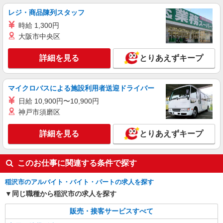
【ワイモバイル】の店舗スタッフ
レジ・商品陳列スタッフ
時給1400〜1600円（経験・能力による） ※残
時給 1,300円
業代支給 ★交通費別途支給（規定あり） ゜
大阪市中央区
+゜・。○。・゜+゜・。○。・゜+゜ 入社祝い金10
愛知県稲沢市のY!mobileショップ
万円支給(規定有) お友達を紹介頂くと, インセンテ
ィブ支給(規定有) ★月2回払い・週払い可能（規程
詳細を見る
とりあえずキープ
詳細を見る
キープ
有）★ ゜・。○。・゜+゜・。○。・゜+゜
紹介予定派遣
マイクロバスによる施設利用者送迎ドライバー
株式会社シエロ
日給 10,900円〜10,900円
【softbank】の携帯販売スタッフ
神戸市須磨区
時給1600円〜※別途インセンティブ、職能評
価制度あり ※残業代支給 ★交通費別途支給（規定
詳細を見る
とりあえずキープ
あり） ゜+゜・。○。・゜+゜・。○。・゜+゜ 入
愛知県稲沢市のsoftbankショップ
社祝い金10万円支給(規定有) お友達を紹介頂くと,
インセンティブ支給(規定有) ★月2回払い・週払い
詳細を見る
キープ
このお仕事に関連する条件で探す
可能（規程有）★ ゜・。○。・゜+゜・。○。・゜
+゜
稲沢市のアルバイト・バイト・パートの求人を探す
同じ職種から稲沢市の求人を探す
販売・接客サービスすべて