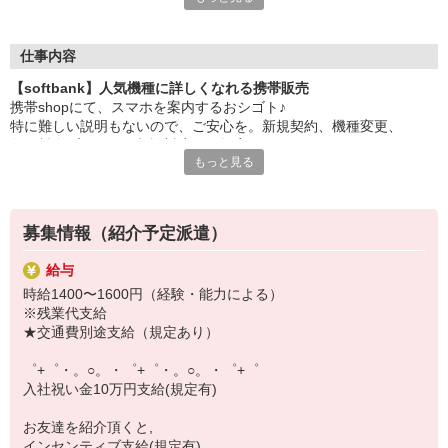
大手キャリアの店舗勤務なので安心・安定！
一度身に着けた知識は、
ずっと先まで役に立ちます！
仕事内容
【softbank】人気機種に詳しくなれる携帯販売
丁寧な研修もあるので、
携帯shopにて、スマホを案内するおシゴト♪
みなさんから働きやすいと好評です♪
特に難しい説明もないので、ご安心を。新規契約、機種変更、
最新アプリ事情やお得なプラン、
各種料金プランのご相談対応・ご提案などをお願いします。
スマホの裏ワザを学べるチャンス♪
もっと見る
初めての方でも安心♪
【選べるお仕事いろいろ】
あなた専属のコーディネーターが親切・丁寧にフォローするので、
￣￣￣￣￣￣￣￣￣￣￣
満足度◎
▼オフィスワーク
募集情報（紹介予定派遣）
事務、経理、データ入力、コールセンター、受付
■携帯やインターネット販売業務
▼工場・製造・軽作業系
給与
docomo(ドコモ)/au(エーユー)・KDDI/softbank(ソフトバンク)など
機械/食品製造・梱包・仕分け・加工・組立・検査
時給1400〜1600円（経験・能力による）
の大手キャリアから
▼美容系
※残業代支給
ワイモバイル(Y!mobille)、楽天モバイル、UQなど格安スマホまで幅
眉毛サロンのアイブロウ・ネイリスト・エステ
★交通費別途支給（規定あり）
広く紹介可能♪
▼営業・販売
人気のApple（アップル）店舗もございます！
法人営業・アパレル販売・個別指導塾・人材紹介
゜+゜・。○。・゜+゜・。○。・゜+゜
▼人気案件も多数♪
入社祝い金10万円支給(規定有)
短期・期間限定・オープニング・官公庁案件
上場/優良/大手企業など
お友達を紹介頂くと,
インセンティブ支給(規定有)