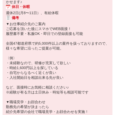
かせます♪
休日・休暇
週休2日(月8〜11日）、有給休暇
備考
▼お仕事紹介先のご案内
ご応募を頂いた後にスマホでWEB面接！
履歴書不要・私服OK・即日での登録面接も可能
全国47都道府県で約5,000件以上の案件を扱っておりますので、
様々な希望に沿ったご提案が可能。
〈例〉
・未経験なので、研修が充実して欲しい
・時給1,600円以上を探している
・自宅からなるべく近くが良い
・入社開始日を相談出来る先が良い
など、面接時にお気軽に相談ください♪
※経験が有る方は土日休み・時短等も相談可能です
▼職場見学・お顔合わせ
勤務先の希望が決まったら
紹介先希望の会社で職場見学・お顔合わせを実施！