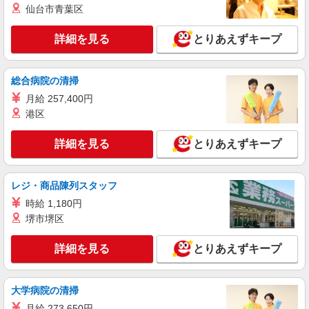
愛知県稲沢市のUQスポット
仙台市青葉区
万円支給(規定有) お友達を紹介頂くと, インセンテ
ィブ支給(規定有) ★月2回払い・週払い可能（規程
詳細を見る
キープ
有）★ ゜・。○。・゜+゜・。○。・゜+゜
詳細を見る
とりあえずキープ
派遣社員
株式会社シエロ
総合病院の清掃
【Y!mobile】人気機種に詳しくなれる携帯販
月給 257,400円
売
港区
時給1500円〜1600円（経験・能力による） ※
残業代支給 ★交通費別途支給（規定あり） ゜
詳細を見る
とりあえずキープ
+゜・。○。・゜+゜・。○。・゜+゜ 入社祝い金10
愛知県稲沢市のY！mobileショップ
万円支給(規定有) お友達を紹介頂くと, インセンテ
ィブ支給(規定有) ★月2回払い・週払い可能（規程
レジ・商品陳列スタッフ
詳細を見る
キープ
有）★ ゜・。○。・゜+゜・。○。・゜+゜
時給 1,180円
紹介予定派遣
堺市堺区
株式会社シエロ
【Y!mobile】人気機種に詳しくなれる携帯販
詳細を見る
とりあえずキープ
売
時給1500円〜1600円（経験・能力による） ※
大学病院の清掃
残業代支給 ★交通費別途支給（規定あり） ゜
+゜・。○。・゜+゜・。○。・゜+゜ 入社祝い金10
愛知県稲沢市のY！mobileショップ
月給 273,650円