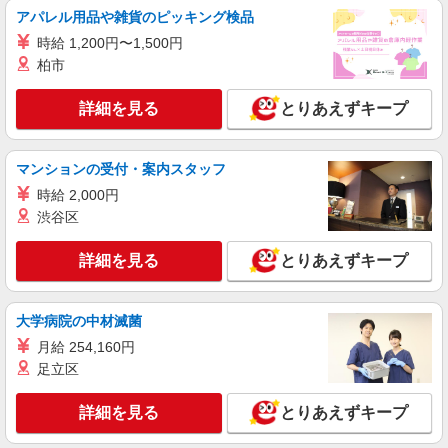
株式会社シエロ
アパレル用品や雑貨のピッキング検品
【softbank】人気機種に詳しくなれる携帯販
時給 1,200円〜1,500円
売
柏市
時給1500円〜1600円（経験・能力による） ※
残業代支給 ★交通費別途支給（規定あり） ゜
詳細を見る
とりあえずキープ
+゜・。○。・゜+゜・。○。・゜+゜ 入社祝い金10
愛知県稲沢市のsoftbankショップ
万円支給(規定有) お友達を紹介頂くと, インセンテ
ィブ支給(規定有) ★月2回払い・週払い可能（規程
マンションの受付・案内スタッフ
詳細を見る
キープ
有）★ ゜・。○。・゜+゜・。○。・゜+゜
時給 2,000円
紹介予定派遣
渋谷区
株式会社シエロ
【エーユー】の店舗スタッフ
詳細を見る
とりあえずキープ
時給1500円〜1900円（経験・能力による） ※
残業代支給 ★交通費別途支給（規定あり） ゜
+゜・。○。・゜+゜・。○。・゜+゜ 入社祝い金10
大学病院の中材滅菌
愛知県稲沢市のauショップ
万円支給(規定有) お友達を紹介頂くと, インセンテ
月給 254,160円
ィブ支給(規定有) ★月2回払い・週払い可能（規程
足立区
詳細を見る
キープ
有）★ ゜・。○。・゜+゜・。○。・゜+゜
詳細を見る
とりあえずキープ
紹介予定派遣
株式会社シエロ