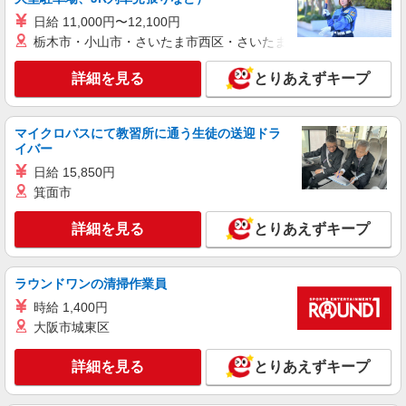
日給 11,000円〜12,100円
紹介予定派遣
栃木市・小山市・さいたま市西区・さいたま市岩槻区・久喜市・
株式会社シエロ
【Y!mobile】の携帯販売スタッフ
詳細を見る
とりあえずキープ
月給220000円〜 ※残業代支給 ★交通費別途支
給（規定あり） ゜+゜・。○。・゜+゜・。
○。・゜+゜ 入社祝い金10万円支給(規定有) お友達
マイクロバスにて教習所に通う生徒の送迎ドラ
愛知県稲沢市のY！mobileショップ
イバー
を紹介頂くと, インセンティブ支給(規定有) ゜・。
○。・゜+゜・。○。・゜+゜
日給 15,850円
詳細を見る
キープ
箕面市
紹介予定派遣
詳細を見る
とりあえずキープ
株式会社シエロ
【softbank】の携帯販売スタッフ
時給1400〜1600円（経験・能力による） ※残
ラウンドワンの清掃作業員
業代支給 ★交通費別途支給（規定あり） ゜
時給 1,400円
+゜・。○。・゜+゜・。○。・゜+゜ 入社祝い金10
愛知県稲沢市のY!mobileショップ
大阪市城東区
万円支給(規定有) お友達を紹介頂くと, インセンテ
ィブ支給(規定有) ★月2回払い・週払い可能（規程
詳細を見る
キープ
有）★ ゜・。○。・゜+゜・。○。・゜+゜
詳細を見る
とりあえずキープ
派遣社員