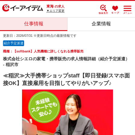
東海
の求人
▼エリア変更
仕事情報
企業情報
更新日：2026/07/31 ※更新日時点の最新情報です
紹介予定派遣
職種：【softbank】人気機種に詳しくなれる携帯販売
株式会社シエロの家電・携帯販売の求人情報詳細（紹介予定派遣）
- 稲沢市
≪稲沢≫大手携帯ショップstaff【即日登録/スマホ面
接OK】直接雇用を目指してやりがいアップ♪