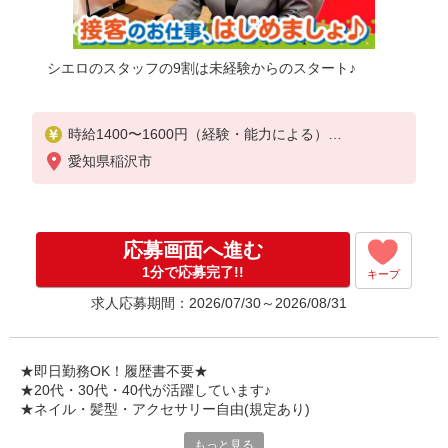
シエロのスタッフの9割は未経験からのスタート♪
時給1400〜1600円（経験・能力による）
※残業代支給
愛知県稲沢市
★交通費別途支給（規定あり）
゜+゜・。○。・゜+゜・。○。・゜+゜
入社祝い金10万円支給(規定有)
応募画面へ進む
お友達を紹介頂くと,
1分で応募完了!!
キープ
インセンティブ支給(規定有)
求人応募期間：2026/07/30～2026/08/31
★月2回払い・週払い可能（規程有）★
゜・。○。・゜+゜・。○。・゜+゜
★即日勤務OK！履歴書不要★
★20代・30代・40代が活躍しています♪
★ネイル・髪型・アクセサリー自由(規定あり)
もっと見る
シエロのスタッフは9割が未経験スタート。