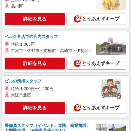
万円支給(規定有) お友達を紹介頂くと, インセンテ
品川区
ィブ支給(規定有) ★月2回払い・週払い可能（規程
詳細を見る
キープ
有）★ ゜・。○。・゜+゜・。○。・゜+゜
詳細を見る
とりあえずキープ
紹介予定派遣
株式会社シエロ
ベルク各店での店内スタッフ
【softbank】の携帯販売スタッフ
時給 1,065円
時給1400〜1600円（経験・能力による） ※残
古河市・佐野市・前橋市・高崎市・伊勢崎市・太田市・館林市・
業代支給 ★交通費別途支給（規定あり） ゜
+゜・。○。・゜+゜・。○。・゜+゜ 入社祝い金10
愛知県稲沢市の携帯ショップ
万円支給(規定有) お友達を紹介頂くと, インセンテ
詳細を見る
とりあえずキープ
ィブ支給(規定有) ★月2回払い・週払い可能（規程
詳細を見る
キープ
有）★ ゜・。○。・゜+゜・。○。・゜+゜
ビルの清掃スタッフ
紹介予定派遣
時給 1,200円〜1,200円
株式会社シエロ
大阪市北区
【docomo】の携帯販売スタッフ
時給1500円〜1600円（経験・能力による） ※
詳細を見る
とりあえずキープ
残業代支給 ★交通費別途支給（規定あり） ゜
+゜・。○。・゜+゜・。○。・゜+゜ 入社祝い金10
愛知県稲沢市のdocomoショップ
万円支給(規定有) お友達を紹介頂くと, インセンテ
警備員スタッフ（イベント、道路、商業施設、
ィブ支給(規定有) ★月2回払い・週払い可能（規程
詳細を見る
キープ
大型駐車場、JR列車見張りなど）
有）★ ゜・。○。・゜+゜・。○。・゜+゜