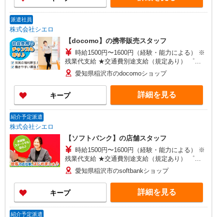
+゜
派遣社員
株式会社シエロ
【docomo】の携帯販売スタッフ
時給1500円〜1600円（経験・能力による） ※
残業代支給 ★交通費別途支給（規定あり） ゜
+゜・。○。・゜+゜・。○。・゜+゜ 入社祝い金10
愛知県稲沢市のdocomoショップ
万円支給(規定有) お友達を紹介頂くと, インセンテ
ィブ支給(規定有) ★月2回払い・週払い可能（規程
詳細を見る
キープ
有）★ ゜・。○。・゜+゜・。○。・゜+゜
紹介予定派遣
株式会社シエロ
【ソフトバンク】の店舗スタッフ
時給1500円〜1600円（経験・能力による） ※
残業代支給 ★交通費別途支給（規定あり） ゜
+゜・。○。・゜+゜・。○。・゜+゜ 入社祝い金10
愛知県稲沢市のsoftbankショップ
万円支給(規定有) お友達を紹介頂くと, インセンテ
ィブ支給(規定有) ★月2回払い・週払い可能（規程
詳細を見る
キープ
有）★ ゜・。○。・゜+゜・。○。・゜+゜
紹介予定派遣