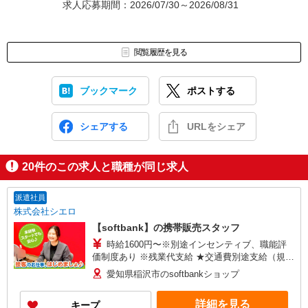
求人応募期間：2026/07/30～2026/08/31
閲覧履歴を見る
ブックマーク
ポストする
シェアする
URLをシェア
20
件のこの求人と職種が同じ求人
派遣社員
株式会社シエロ
【softbank】の携帯販売スタッフ
時給1600円〜※別途インセンティブ、職能評
価制度あり ※残業代支給 ★交通費別途支給（規定
あり） ゜+゜・。○。・゜+゜・。○。・゜+゜ 入
愛知県稲沢市のsoftbankショップ
社祝い金10万円支給(規定有) お友達を紹介頂くと,
インセンティブ支給(規定有) ★月2回払い・週払い
詳細を見る
キープ
可能（規程有）★ ゜・。○。・゜+゜・。○。・゜