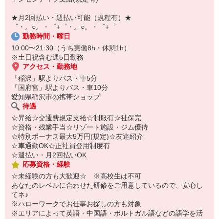
【スマホ面接実施中】
￣￣￣￣￣￣￣￣￣
★月2回払い・週払い可能（規程有）★
自宅に居ながらスマホでカンタン面接OK！
゜・。○。・゜+゜・。○。・゜+゜
オンライン面談なのでスピード対応。
勤務時間・曜日
10:00〜21:30（うち実働8h・休憩1h）
※土日祝含む週5日勤務
アクセス・勤務地
「稲沢」駅よりバス・車5分
「国府宮」駅よりバス・車10分
愛知県稲沢市の携帯ショップ
待遇
☆昇給☆交通費規定支給☆制服有☆社保完
☆資格・残業手当☆リゾート施設・ジム優待
☆特別ボーナス最大5万円(規定)☆友達紹介
☆車通勤OK☆正社員登用制度有
☆週払い・月2回払いOK
応募資格・経験
☆未経験の方も大歓迎☆ ※高校生は不可
あなたのレベルに合わせた研修をご用意しているので、安心し
てネ♪
※ハローワークでお仕事お探しの方も対象
※エリアによって英語・中国語・ポルトガル語などの語学を活