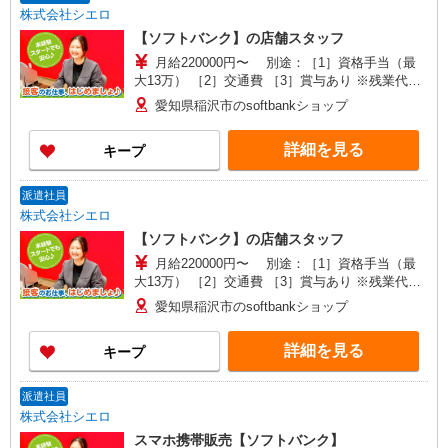
株式会社シエロ
【ソフトバンク】の店舗スタッフ
月給220000円〜 別途：［1］資格手当（最
大13万） ［2］交通費 ［3］賞与あり ※残業代支
給 ★交通費別途支給（規定あり） ゜+゜・。
愛知県稲沢市のsoftbankショップ
○。・゜+゜・。○。・゜+゜ 入社祝い金10万円支
給(規定有) お友達を紹介頂くと, インセンティブ支
詳細を見る
キープ
給(規定有) ゜・。○。・゜+゜・。○。・゜+゜
派遣社員
株式会社シエロ
【ソフトバンク】の店舗スタッフ
月給220000円〜 別途：［1］資格手当（最
大13万） ［2］交通費 ［3］賞与あり ※残業代支
給 ★交通費別途支給（規定あり） ゜+゜・。
愛知県稲沢市のsoftbankショップ
○。・゜+゜・。○。・゜+゜ 入社祝い金10万円支
給(規定有) お友達を紹介頂くと, インセンティブ支
詳細を見る
キープ
給(規定有) ゜・。○。・゜+゜・。○。・゜+゜
派遣社員
株式会社シエロ
スマホ携帯販売【ソフトバンク】