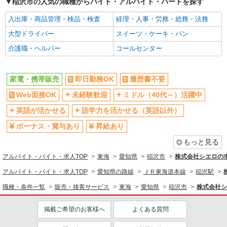
稲沢市の人気の職種からバイト・アルバイト・パートを探す
入出庫・商品管理・検品・検査
経理・人事・労務・総務・法務
大型ドライバー
スイーツ・ケーキ・パン
介護職・ヘルパー
コールセンター
家電・携帯販売
即日勤務OK
履歴書不要
Web面接OK
未経験歓迎
ミドル（40代～）活躍中
英語が活かせる
語学力を活かせる（英語以外）
ボーナス・賞与あり
昇給あり
もっと見る
アルバイト・バイト・求人TOP
東海
愛知県
稲沢市
株式会社シエロの
アルバイト・バイト・求人TOP
愛知県の路線
ＪＲ東海道本線
稲沢駅
職種・条件一覧
販売・接客サービス
東海
愛知県
稲沢市
株式会社シ
掲載ご希望のお客様へ
よくある質問