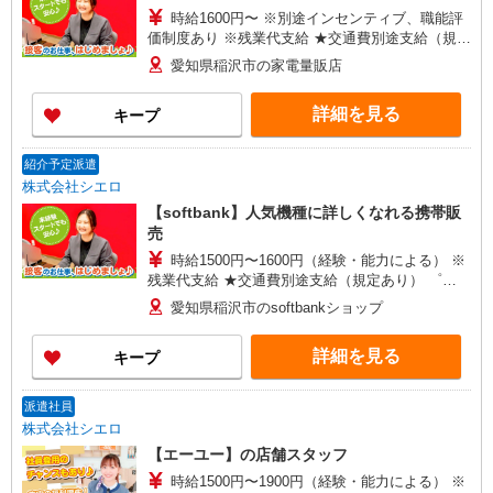
時給1600円〜 ※別途インセンティブ、職能評
価制度あり ※残業代支給 ★交通費別途支給（規定
あり） ゜+゜・。○。・゜+゜・。○。・゜+゜ 入
愛知県稲沢市の家電量販店
社祝い金10万円支給(規定有) お友達を紹介頂くと,
インセンティブ支給(規定有) ★月2回払い・週払い
詳細を見る
キープ
可能（規程有）★ ゜・。○。・゜+゜・。○。・゜
+゜
紹介予定派遣
株式会社シエロ
【softbank】人気機種に詳しくなれる携帯販
売
時給1500円〜1600円（経験・能力による） ※
残業代支給 ★交通費別途支給（規定あり） ゜
+゜・。○。・゜+゜・。○。・゜+゜ 入社祝い金10
愛知県稲沢市のsoftbankショップ
万円支給(規定有) お友達を紹介頂くと, インセンテ
ィブ支給(規定有) ★月2回払い・週払い可能（規程
詳細を見る
キープ
有）★ ゜・。○。・゜+゜・。○。・゜+゜
派遣社員
株式会社シエロ
【エーユー】の店舗スタッフ
時給1500円〜1900円（経験・能力による） ※