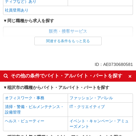
ティブなど）あり
社員登用あり
同じ職種から求人を探す
販売・接客サービス
家電・携帯販売
関連する条件をもっと見る
同じ特徴から求人を探す
未経験歓迎
ミドル（40代～）活躍中
ID：AE0730680581
英語が活かせる
ボーナス・賞与あり
その他の条件でバイト・アルバイト・パートを探す
日払い
車通勤OK
稲沢市の職種からバイト・アルバイト・パートを探す
交通費支給
社会保険あり
社員登用あり
オフィスワーク・事務
ファッション・アパレル
清掃・警備・ビルメンテナンス・
IT・クリエイティブ
設備管理
ヘルス・ビューティー
イベント・キャンペーン・アミュ
ーズメント