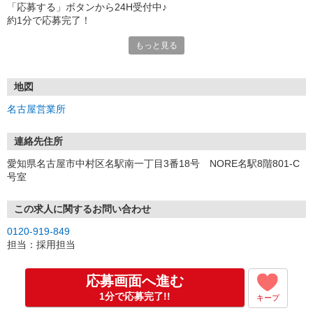
「応募する」ボタンから24H受付中♪
約1分で応募完了！
もっと見る
■電話応募の場合
電話応募も歓迎！（受付:10:00〜20:00）
土日祝も受付中♪
地図
【選考フロー】
名古屋営業所
①応募から3営業日を目安に、メールorお電話でご連絡します。
②面接日時を決定！「0120」から始まる電話番号からご連絡します
★スマホでWEB面接（LINEなど）・出張面接・事務所面接と選べま
連絡先住所
す
愛知県名古屋市中村区名駅南一丁目3番18号 NORE名駅8階801-C
③面接実施（履歴書不要）
号室
④勤務開始（スタート日は応相談）
※ご希望があれば、職場見学の調整もOKです！
この求人に関するお問い合わせ
お気軽にご応募ください♪
0120-919-849
担当：採用担当
応募画面へ進む
1分で応募完了!!
キープ