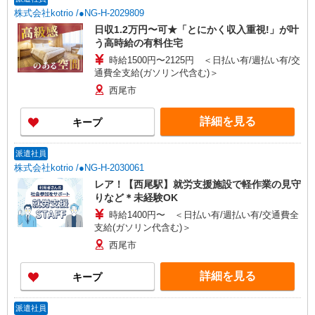
株式会社kotrio /●NG-H-2029809
日収1.2万円〜可★「とにかく収入重視!」が叶
う高時給の有料住宅
時給1500円〜2125円 ＜日払い有/週払い有/交
通費全支給(ガソリン代含む)＞
西尾市
詳細を見る
キープ
派遣社員
株式会社kotrio /●NG-H-2030061
レア！【西尾駅】就労支援施設で軽作業の見守
りなど＊未経験OK
時給1400円〜 ＜日払い有/週払い有/交通費全
支給(ガソリン代含む)＞
西尾市
詳細を見る
キープ
派遣社員