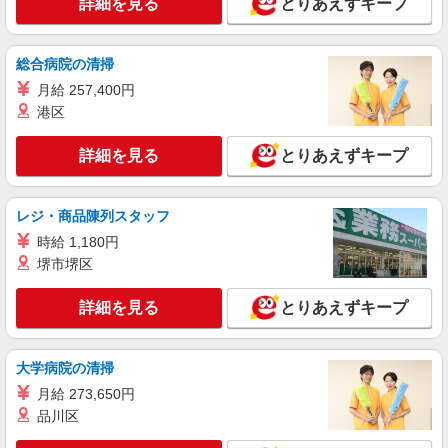
詳細を見る
とりあえずキープ
[ 高収入 ]西尾駅近く【日収1.2万円】生活支援
員さん大募集！
時給1500円〜2125円 ＜日払い有/週払い有/交
総合病院の清掃
通費全支給(ガソリン代含む)＞
月給 257,400円
西尾市
港区
詳細を見る
キープ
詳細を見る
とりあえずキープ
派遣社員
株式会社kotrio /●NG-H-2093134
レジ・商品陳列スタッフ
西尾駅★未経験OKの人間関係に悩まない職場
時給 1,180円
へ★サ高住スタッフ
堺市堺区
時給1500円〜2125円 ＜日払い有/週払い有/交
通費全支給(ガソリン代含む)＞
詳細を見る
とりあえずキープ
西尾市
大学病院の清掃
詳細を見る
キープ
月給 273,650円
派遣社員
品川区
株式会社kotrio /●NG-H-2030728