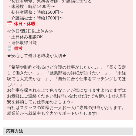
⇒初任者研修、実務者研修、介護福祉士など
・未経験：時給1400円〜
・初任者研修：時給1500円〜
・介護福祉士：時給1700円〜
休日・休暇
≪休日/週2日以上休み≫
・土日休み相談OK
・連休取得可能
備考
★安心して働ける環境が大切★
『希望や制約があるけど介護の仕事がしたい…』、『長く安定
して働きたい…』、『就業部署の詳細が知りたい…』、『未経
験でも大丈夫かな…』、『自分に合う仕事をマッチングしてほ
しい…』
お仕事を探される上で色々なことが気になりますよね☆まずは
お気軽にご連絡ください!!お問い合わせだけでも構いません!!不
安を解消してお仕事始めましょう♪
当社はスタッフの皆様お一人お一人に専属の担当がおります。
就業前から就業中も全力でサポートいたします!!
応募方法