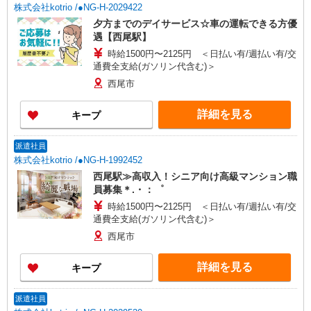
株式会社kotrio /●NG-H-2029422
夕方までのデイサービス☆車の運転できる方優
遇【西尾駅】
時給1500円〜2125円 ＜日払い有/週払い有/交
通費全支給(ガソリン代含む)＞
西尾市
詳細を見る
キープ
派遣社員
株式会社kotrio /●NG-H-1992452
西尾駅≫高収入！シニア向け高級マンション職
員募集＊.・：゜
時給1500円〜2125円 ＜日払い有/週払い有/交
通費全支給(ガソリン代含む)＞
西尾市
詳細を見る
キープ
派遣社員