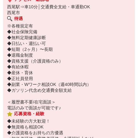
西尾駅⇒車10分│交通費全支給・車通勤OK
西尾市
待遇
※各種規定有
◆社会保険完備
◆無料定期健康診断
◆日払い・週払い可
◆短期（2ヶ月）〜長期
◆退職金制度
◆資格支援（介護資格のみ）
◆有給休暇
◆産休・育休
◆正社員登用
◆副業・Wワーク相談OK（週40時間以内）
◆ガソリン代含め交通費全額支給
＜履歴書不要/在宅面談＞
電話のみで面談が可能です♪
応募資格・経験
◆未経験の方大歓迎！
◆無資格も相談OK
◆介護資格をお持ちの方優遇