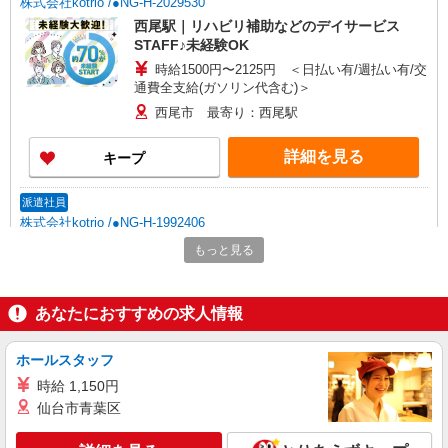
株式会社kotrio /●NG-H-2029530
西尾駅｜リハビリ補助などのデイサービス
STAFF♪未経験OK
時給1500円〜2125円 ＜日払い有/週払い有/交
通費全支給(ガソリン代含む)＞
西尾市 最寄り：西尾駅
詳細を見る
キープ
派遣社員
株式会社kotrio /●NG-H-1992406
個別ケア重視！高級シニア住宅で巡回やケアな
もっと見る
ど＊西尾駅/日払いOK
時給1500円〜2125円 ＜日払い有/週払い有/交
通費全支給(ガソリン代含む)＞
あなたにおすすめの求人情報
西尾市
ホールスタッフ
詳細を見る
キープ
時給 1,150円
仙台市青葉区
派遣社員
株式会社kotrio /●NG-H-1992512