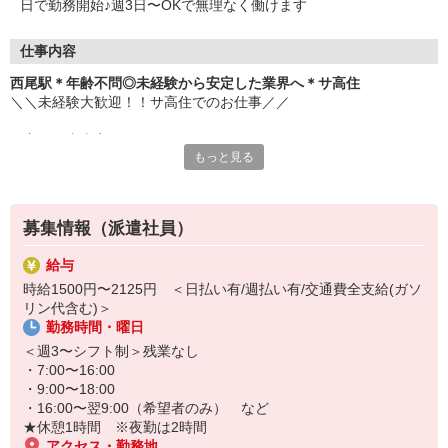
日で勤務開始♪週3日〜OKで無理なく働けます
仕事内容
西尾駅＊年齢不問◎未経験から安定した業界へ＊サ高住
＼＼未経験大歓迎！！サ高住でのお仕事／／
▼主な仕事内容
もっと見る
・日常生活の見守り
・身の回りの介助
・エントランスの清掃
・生活相談やお話の相手 など
募集情報（派遣社員）
元コンビニ店員・アパレル販売・ホテルのフロントスタッフなど、
給与
安定の医療福祉業界で働きたくて転職し、接客経験を活かして活躍
時給1500円〜2125円 ＜日払い有/週払い有/交通費全支給(ガソ
中のスタッフ多数。
リン代含む)＞
勤務時間・曜日
お元気な入居者様が多く、スケジュールにもゆとりがあるため、バ
タバタせずに自分のペースで落ち着いて働けます♪
＜週3〜シフト制＞残業なし
・7:00〜16:00
「安定した業界で長く働きたい」
・9:00〜18:00
「人と関わる仕事をしたい」
・16:00〜翌9:00（希望者のみ） など
そんな方におすすめです！
★休憩1時間 ※夜勤は2時間
ぜひ、お気軽にご応募ください♪
アクセス・勤務地