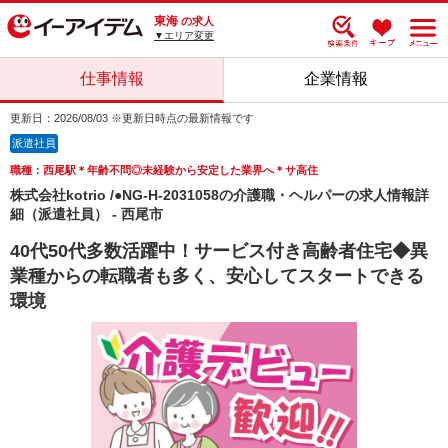
東海
の求人
▼エリア変更
仕事情報
企業情報
更新日：2026/08/03 ※更新日時点の最新情報です
派遣社員
職種：西尾駅＊年齢不問◎未経験から安定した業界へ＊サ高住
株式会社kotrio /●NG-H-2031058の介護職・ヘルパーの求人情報詳
細（派遣社員） - 西尾市
40代50代多数活躍中！サービス付き高齢者住宅◆異
業種からの転職者も多く、安心してスタートできる
環境