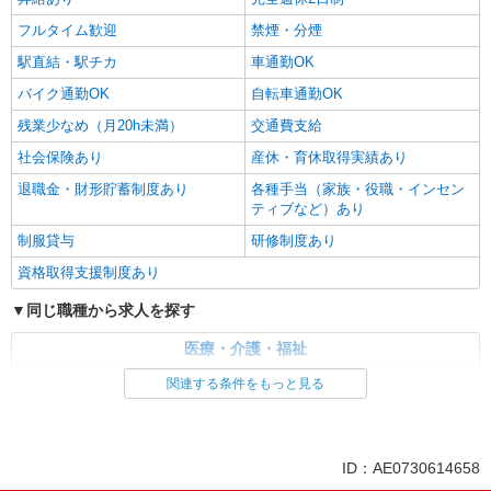
フルタイム歓迎
禁煙・分煙
駅直結・駅チカ
車通勤OK
バイク通勤OK
自転車通勤OK
残業少なめ（月20h未満）
交通費支給
社会保険あり
産休・育休取得実績あり
退職金・財形貯蓄制度あり
各種手当（家族・役職・インセン
ティブなど）あり
制服貸与
研修制度あり
資格取得支援制度あり
同じ職種から求人を探す
医療・介護・福祉
介護職・ヘルパー
関連する条件をもっと見る
同じ特徴から求人を探す
未経験歓迎
ミドル（40代～）活躍中
ID：AE0730614658
ボーナス・賞与あり
車通勤OK