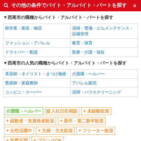
その他の条件でバイト・アルバイト・パートを探す
交通費支給
社会保険あり
西尾市の職種からバイト・アルバイト・パートを探す
産休・育休取得実績あり
軽作業・製造・物流
清掃・警備・ビルメンテナンス・
設備管理
ファッション・アパレル
教育・保育
ドライバー・配達
医療・介護・福祉
西尾市の人気の職種からバイト・アルバイト・パートを探す
美容師・ネイリスト・まつげ施術
介護職・ヘルパー
塾講師・家庭教師
アパレル販売
コンビニ・スーパー
清掃・ハウスクリーニング
介護職・ヘルパー
入社日応相談
未経験歓迎
経験者・有資格者歓迎
新卒・第二新卒歓迎
女性活躍中
主婦・主夫歓迎
フリーター歓迎
学歴不問
ブランクOK