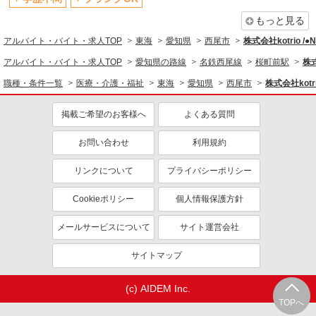
もっと見る
アルバイト・バイト・求人TOP
東海
愛知県
西尾市
株式会社kotrio /
アルバイト・バイト・求人TOP
愛知県の路線
名鉄西尾線
桜町前駅
株式
職種・条件一覧
医療・介護・福祉
東海
愛知県
西尾市
株式会社kotr
掲載ご希望のお客様へ
よくある質問
お問い合わせ
利用規約
リンクについて
プライバシーポリシー
Cookieポリシー
個人情報保護方針
メールサービスについて
サイト運営会社
サイトマップ
(c) AIDEM Inc.
TOPへ