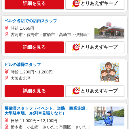
毎日通うのが楽しみになる＊ホテルのような美
詳細を見る
とりあえずキープ
しいサ高住のSTAFF
時給1500円〜2125円 ＜日払い有/週払い有/交
ベルク各店での店内スタッフ
通費全支給(ガソリン代含む)＞
西尾市
時給 1,065円
古河市・佐野市・前橋市・高崎市・伊勢崎市・太田市・館林市・
詳細を見る
キープ
詳細を見る
とりあえずキープ
ビルの清掃スタッフ
時給 1,200円〜1,200円
大阪市北区
詳細を見る
とりあえずキープ
警備員スタッフ（イベント、道路、商業施設、
大型駐車場、JR列車見張りなど）
日給 11,000円〜12,100円
栃木市・小山市・さいたま市西区・さいたま市岩槻区・久喜市・