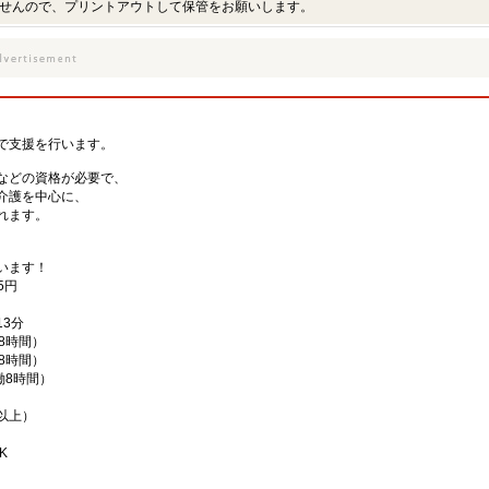
せんので、プリントアウトして保管をお願いします。
、
で支援を行います。
などの資格が必要で、
介護を中心に、
れます。
、
います！
5円
3分
働8時間）
働8時間）
実働8時間）
以上）
K