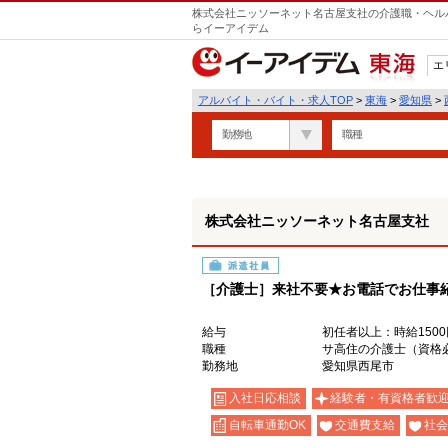
株式会社ニッソーネット名古屋支社の介護職・ヘルパ
らイーアイデム
エ
東海
アルバイト・バイト・求人TOP
>
東海
>
愛知県
>
勤務地
職種
株式会社ニッソーネット名古屋支社
派遣社員
［介護士］来社不要★お電話でお仕事
給与
初任者以上：時給1500
職種
サ高住の介護士（資格
勤務地
愛知県西尾市
入社日応相談
経験者・有資格者歓
自転車通勤OK
交通費支給
社会