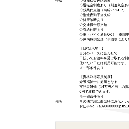
待遇
◇各種社会保険完備
◇退職金制度あり（別途規定あ
◇残業代支給（時給25％UP）
◇別途夜勤手当支給
◇健康診断あり
◇交通費全額支給
◇有給休暇あり
◇車・バイク通勤OK！（※職
◇屋内原則禁煙（※職場により
【日払いOK！】
自分のペースに合わせて
日払いでお給料を受け取れる制
使いたい日だけ利用可能です。
※一部条件あり
【資格取得応援制度】
介護福祉士に必須となる
実務者研修（14万円相当）の
0円で取得できます。
※一部条件あり
備考
その他詳細は面談時にお伝えい
お仕事No.（a090K00000pJr51