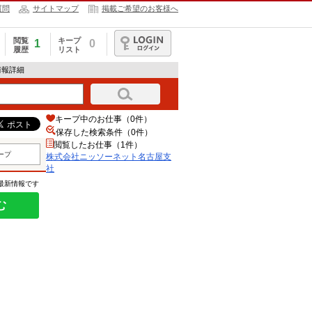
質問
サイトマップ
掲載ご希望のお客様へ
閲覧
キープ
1
0
履歴
リスト
ログイン
情報詳細
キープ中のお仕事（0件）
保存した検索条件（
0
件）
閲覧したお仕事（1件）
ープ
株式会社ニッソーネット名古屋支
社
の最新情報です
む