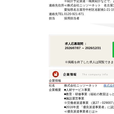
※紹介予定派遣・職業紹介などで、
連絡先住所
≪株式会社ニッソーネット 名古屋
愛知県名古屋市中村区名駅南1-21-
連絡先TEL
0120-921-871
担当
採用担当者
求人応募期間 ：
2026/07/07 ～ 2026/12/31
※掲載を終了した求人は閲覧できま
企業情報
社名
株式会社ニッソーネット
株式会
企業概要
■人材サービス事業
■教育・研修事業（福祉の教室ほっ
■施設運営事業
※労働者派遣事業 （派27－029007）
■2016年度 「優良派遣事業者」に認
≪優良派遣事業者とは≫