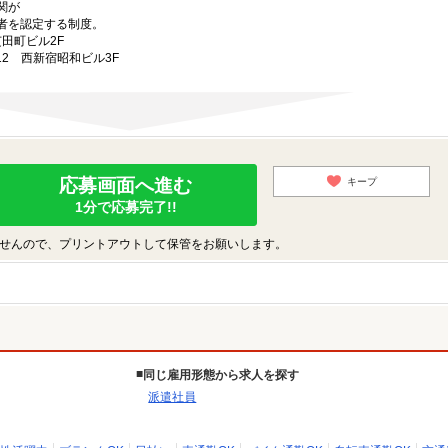
関が
者を認定する制度。
芝田町ビル2F
-12 西新宿昭和ビル3F
応募画面へ進む
キープ
1分で応募完了!!
せんので、プリントアウトして保管をお願いします。
同じ雇用形態から求人を探す
派遣社員