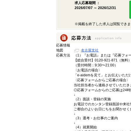
求人応募期間 ：
2026/07/07 ～ 2026/12/31
※掲載を終了した求人は閲覧できま
応募情報
地図
名古屋支社
応募方法
（1）『お電話』または『応募フォ
【総合受付】0120-921-871（無料
（受付時間：9:30〜21:00）
〈お電話の場合〉
「e-aidemを見て」とお伝えいた
〈応募フォームからご応募の場合〉
当社担当者から連絡させていただき
◎応募フォームからのご応募は24
↓
（2）面談・登録の実施
お電話でのカンタン登録面談や来社
ご都合のよいお日にちをお聞かせく
↓
（3）選考・お仕事のご案内
↓
（4）就業開始