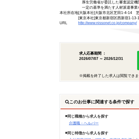
厚生労働省が委託した審査認定機
一定の基準を満たす人材派遣事業
本社所在地
[大阪本社]大阪市北区芝田1-4-14 
[東京本社]東京都新宿区西新宿1-13
URL
http://www.nissonet.co.jp/company/
求人応募期間 ：
2026/07/07 ～ 2026/12/31
※掲載を終了した求人は閲覧できま
このお仕事に関連する条件で探す
同じ職種から求人を探す
介護職・ヘルパー
同じ特徴から求人を探す