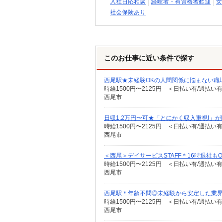
入社日応相談
経験者・有資格者歓迎
女
社会保険あり
このお仕事に近い条件で探す
西尾駅★未経験OKの人間関係に悩まない職
時給1500円〜2125円 ＜日払い有/週払い
西尾市
日収1.2万円〜可★「とにかく収入重視!」
時給1500円〜2125円 ＜日払い有/週払い
西尾市
＜西尾＞デイサービスSTAFF＊16時退社も
時給1500円〜2125円 ＜日払い有/週払い
西尾市
西尾駅＊年齢不問◎未経験から安定した業
時給1500円〜2125円 ＜日払い有/週払い
西尾市