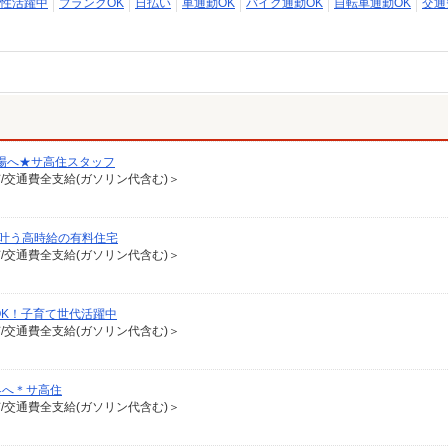
性活躍中
ブランクOK
日払い
車通勤OK
バイク通勤OK
自転車通勤OK
交通
場へ★サ高住スタッフ
有/交通費全支給(ガソリン代含む)＞
が叶う高時給の有料住宅
有/交通費全支給(ガソリン代含む)＞
OK！子育て世代活躍中
有/交通費全支給(ガソリン代含む)＞
界へ＊サ高住
有/交通費全支給(ガソリン代含む)＞