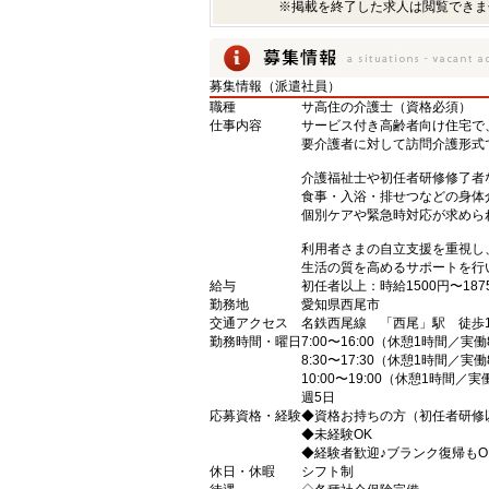
※掲載を終了した求人は閲覧できま
募集情報（派遣社員）
職種
サ高住の介護士（資格必須）
仕事内容
サービス付き高齢者向け住宅で
要介護者に対して訪問介護形式
介護福祉士や初任者研修修了者
食事・入浴・排せつなどの身体
個別ケアや緊急時対応が求めら
利用者さまの自立支援を重視し
生活の質を高めるサポートを行
給与
初任者以上：時給1500円〜187
勤務地
愛知県西尾市
交通アクセス
名鉄西尾線 「西尾」駅 徒歩1
勤務時間・曜日
7:00〜16:00（休憩1時間／実
8:30〜17:30（休憩1時間／実
10:00〜19:00（休憩1時間／
週5日
応募資格・経験
◆資格お持ちの方（初任者研修
◆未経験OK
◆経験者歓迎♪ブランク復帰もO
休日・休暇
シフト制