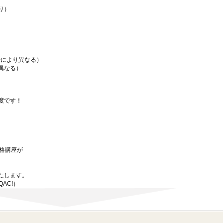
り）
場により異なる）
異なる）
度です！
資格講座が
たします。
QAC!）