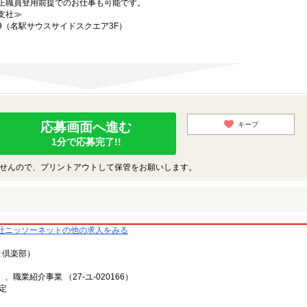
正職員登用前提でのお仕事も可能です。
支社≫
19（名駅サウスサイドスクエア3F）
応募画面へ進む
キープ
1分で応募完了!!
せんので、プリントアウトして保管をお願いします。
社ニッソーネットの他の求人をみる
と倶楽部）
、職業紹介事業 （27-ユ-020166）
定