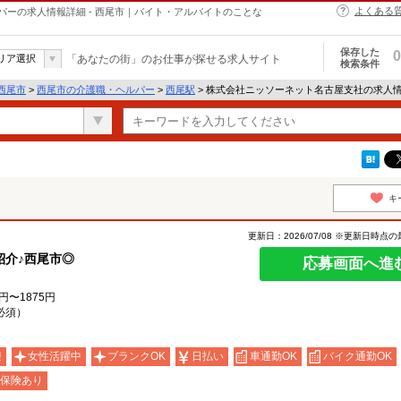
よくある
ーの求人情報詳細 - 西尾市｜バイト・アルバイトのことな
保存した
0
リア選択
「あなたの街」のお仕事が探せる求人サイト
検索条件
西尾市
>
西尾市の介護職・ヘルパー
>
西尾駅
> 株式会社ニッソーネット名古屋支社の求人
キ
更新日：2026/07/08 ※更新日時点
紹介♪西尾市◎
応募画面へ進
円〜1875円
必須）
迎
女性活躍中
ブランクOK
日払い
車通勤OK
バイク通勤OK
保険あり