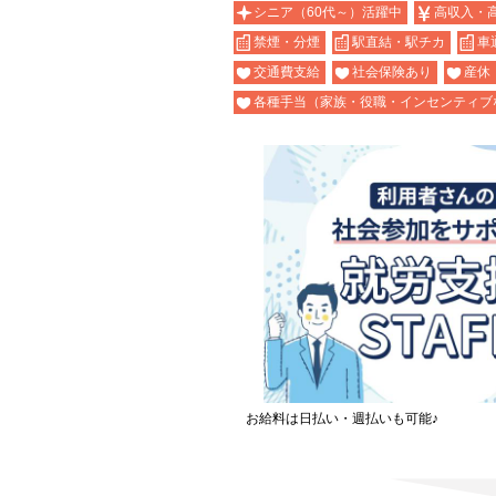
シニア（60代～）活躍中
高収入・
禁煙・分煙
駅直結・駅チカ
車
交通費支給
社会保険あり
産休
各種手当（家族・役職・インセンティブ
お給料は日払い・週払いも可能♪