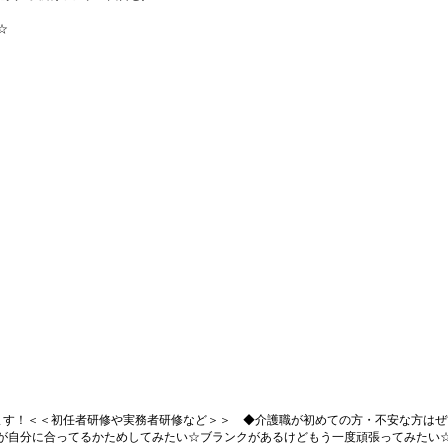
☆
ます！＜＜初任者研修や実務者研修など＞＞ ◆介護職が初めての方・不安な方はぜ
が自分に合ってるかためしてみたい☆ブランクがあるけどもう一度頑張ってみたい