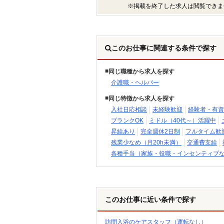
※掲載を終了した求人は閲覧できま
このお仕事に関連する条件で探す
同じ職種から求人を探す
介護職・ヘルパー
同じ特徴から求人を探す
入社日応相談
未経験歓迎
経験者・有資
ブランクOK
ミドル（40代～）活躍中
昇給あり
完全週休2日制
フルタイム歓
残業少なめ（月20h未満）
交通費支給
各種手当（家族・役職・インセンティブ
このお仕事に近い条件で探す
訪問入浴のケアスタッフ（運転なし）