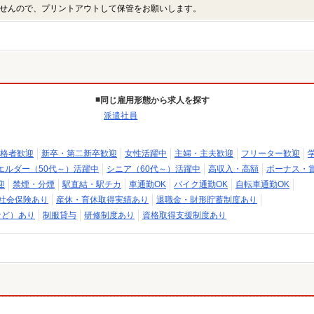
せんので、プリントアウトして保管をお願いします。
同じ雇用形態から求人を探す
派遣社員
格者歓迎
新卒・第二新卒歓迎
女性活躍中
主婦・主夫歓迎
フリーター歓迎
エルダー（50代～）活躍中
シニア（60代～）活躍中
高収入・高額
ボーナス・
迎
禁煙・分煙
駅直結・駅チカ
車通勤OK
バイク通勤OK
自転車通勤OK
社会保険あり
産休・育休取得実績あり
退職金・財形貯蓄制度あり
など）あり
制服貸与
研修制度あり
資格取得支援制度あり