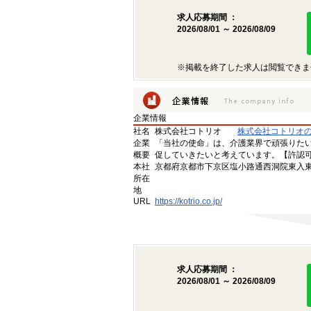
求人応募期間 ：
2026/08/01 ～ 2026/08/09
※掲載を終了した求人は閲覧できま
企業情報
社名
株式会社コトリオ
株式会社コトリオ
企業
「当社の使命」は、介護業界で頑張りた
概要
促していきたいと考えています。【許認可番号】
本社
京都府京都市下京区塩小路通西洞院東入東塩
所在
地
URL
https://kotrio.co.jp/
求人応募期間 ：
2026/08/01 ～ 2026/08/09