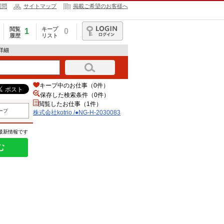
質問
サイトマップ
掲載ご希望のお客様へ
閲覧
キープ
1
0
履歴
リスト
ログイン
報詳細
キープ中のお仕事（0件）
保存した検索条件（
0
件）
閲覧したお仕事（1件）
ープ
株式会社kotrio /●NG-H-2030083
の最新情報です
む