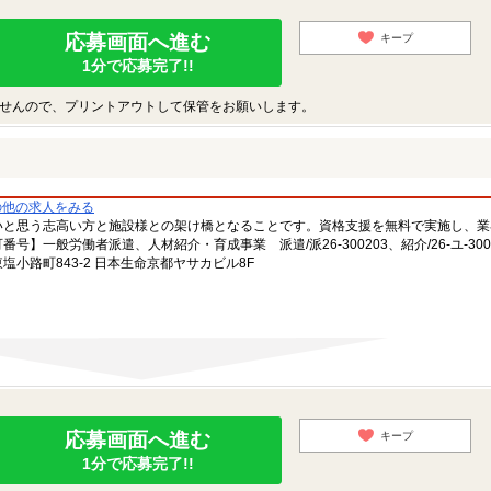
応募画面へ進む
キープ
1分で応募完了!!
せんので、プリントアウトして保管をお願いします。
の他の求人をみる
いと思う志高い方と施設様との架け橋となることです。資格支援を無料で実施し、業
一般労働者派遣、人材紹介・育成事業 派遣/派26-300203、紹介/26-ユ-300
小路町843-2 日本生命京都ヤサカビル8F
応募画面へ進む
キープ
1分で応募完了!!