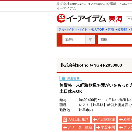
株式会社kotrio /●NG-H-2030083の介護職
イーアイデム
エ
東海
アルバイト・バイト・求人TOP
>
東海
>
岐阜県
>
勤務地
職種
株式会社kotrio /●NG-H-2030083
派遣社員
無資格・未経験歓迎≫障がいをもった
土日休みOK
給与
時給1400円〜 ＜日払い有/週払
職種
レア！【岐阜駅】就労支援施設で
勤務地
岐阜市内
入社日応相談
未経験歓迎
経験
フリーター歓迎
学歴不問
ブラ