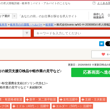
よくある
・ヘルパーの求人情報詳細 - 岐阜市｜バイト・アルバイトのことなら
保存した
0
リア選択
「あなたの街」のお仕事が探せる求人サイト
検索条件
岐阜市
>
岐阜市の介護職・ヘルパー
>
岐阜駅
> 株式会社kotrio /●NG-H-2030083の求人情
キ
更新日：2026/08/03 ※更新日時点
方の就労支援◎検品や軽作業の見守など♪
応募画面へ進
い有/交通費全支給(ガソリン代含む)＞
軽作業の見守りなど＊未経験OK
者・有資格者歓迎
新卒・第二新卒歓迎
女性活躍中
主婦・主夫歓迎
ンクOK
ミドル（40代～）活躍中
エルダー（50代～）活躍中