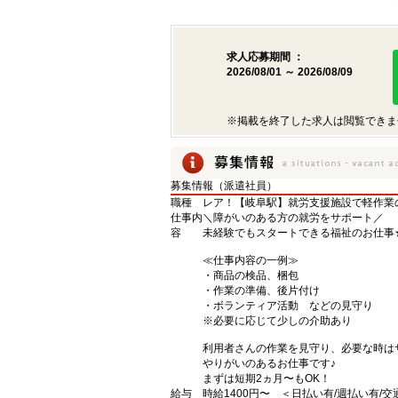
求人応募期間 ：
2026/08/01 ～ 2026/08/09
※掲載を終了した求人は閲覧できま
募集情報（派遣社員）
職種
レア！【岐阜駅】就労支援施設で軽作業
仕事内
＼障がいのある方の就労をサポート／
容
未経験でもスタートできる福祉のお仕事
≪仕事内容の一例≫
・商品の検品、梱包
・作業の準備、後片付け
・ボランティア活動 などの見守り
※必要に応じて少しの介助あり
利用者さんの作業を見守り、必要な時は
やりがいのあるお仕事です♪
まずは短期2ヵ月〜もOK！
給与
時給1400円〜 ＜日払い有/週払い有/