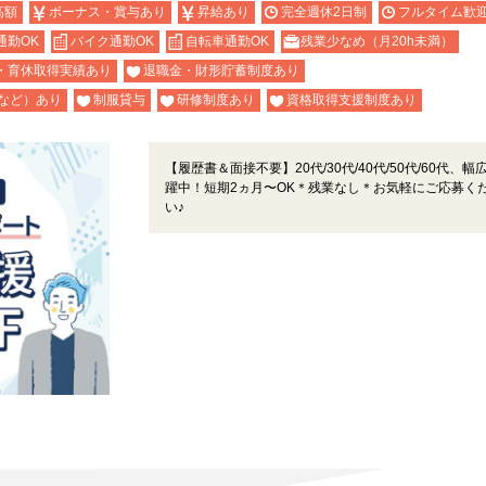
高額
ボーナス・賞与あり
昇給あり
完全週休2日制
フルタイム歓
通勤OK
バイク通勤OK
自転車通勤OK
残業少なめ（月20h未満）
・育休取得実績あり
退職金・財形貯蓄制度あり
など）あり
制服貸与
研修制度あり
資格取得支援制度あり
【履歴書＆面接不要】20代/30代/40代/50代/60代、幅
躍中！短期2ヵ月〜OK＊残業なし＊お気軽にご応募く
い♪