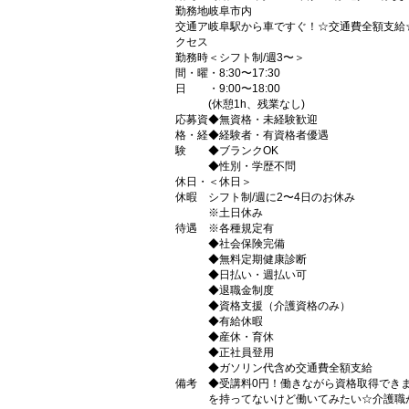
勤務地
岐阜市内
交通ア
岐阜駅から車ですぐ！☆交通費全額支給
クセス
勤務時
＜シフト制/週3〜＞
間・曜
・8:30〜17:30
日
・9:00〜18:00
(休憩1h、残業なし)
応募資
◆無資格・未経験歓迎
格・経
◆経験者・有資格者優遇
験
◆ブランクOK
◆性別・学歴不問
休日・
＜休日＞
休暇
シフト制/週に2〜4日のお休み
※土日休み
待遇
※各種規定有
◆社会保険完備
◆無料定期健康診断
◆日払い・週払い可
◆退職金制度
◆資格支援（介護資格のみ）
◆有給休暇
◆産休・育休
◆正社員登用
◆ガソリン代含め交通費全額支給
備考
◆受講料0円！働きながら資格取得でき
を持ってないけど働いてみたい☆介護職