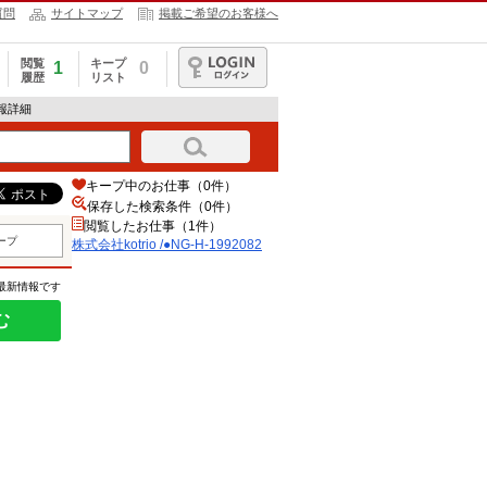
質問
サイトマップ
掲載ご希望のお客様へ
閲覧
キープ
1
0
履歴
リスト
ログイン
情報詳細
キープ中のお仕事（0件）
保存した検索条件（
0
件）
閲覧したお仕事（1件）
ープ
株式会社kotrio /●NG-H-1992082
の最新情報です
む