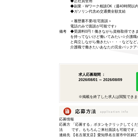
◆正社員登用
◆副業・Wワーク相談OK（週40時間以
◆ガソリン代含め交通費全額支給
＜履歴書不要/在宅面談＞
電話のみで面談が可能です♪
備考
◆受講料0円！働きながら資格取得でき
を持ってないけど働いてみたい☆介護職
と両立しながら働きたい・・・などなど
介護職で働きたいあなたの完全バックア
求人応募期間 ：
2026/08/01 ～ 2026/08/09
※掲載を終了した求人は閲覧できま
応募情報
応募方
「応募する」ボタンをクリックしてくだ
法
です。もちろんご来社面談も可能です。
連絡先
【名古屋支店】愛知県名古屋市中区錦2丁目9