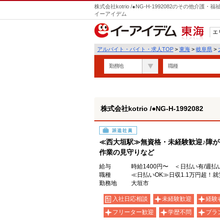
株式会社kotrio /●NG-H-1992082のその他
イーアイデム
エ
東海
アルバイト・バイト・求人TOP
>
東海
>
岐阜県
>
勤務地
職種
株式会社kotrio /●NG-H-1992082
派遣社員
≪西大垣駅≫無資格・未経験歓迎♪障
作業の見守りなど
給与
時給1400円〜 ＜日払い有/週払
職種
≪日払いOK≫日収1.1万円超！就
勤務地
大垣市
入社日応相談
未経験歓迎
経験
フリーター歓迎
学歴不問
ブラ