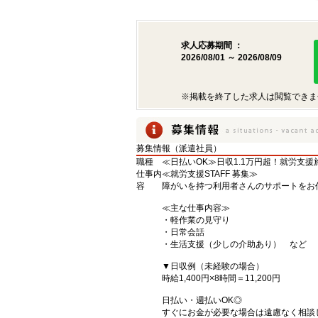
求人応募期間 ：
2026/08/01 ～ 2026/08/09
※掲載を終了した求人は閲覧できま
募集情報（派遣社員）
職種
≪日払いOK≫日収1.1万円超！就労支援
仕事内
≪就労支援STAFF 募集≫
容
障がいを持つ利用者さんのサポートをお
≪主な仕事内容≫
・軽作業の見守り
・日常会話
・生活支援（少しの介助あり） など
▼日収例（未経験の場合）
時給1,400円×8時間＝11,200円
日払い・週払いOK◎
すぐにお金が必要な場合は遠慮なく相談