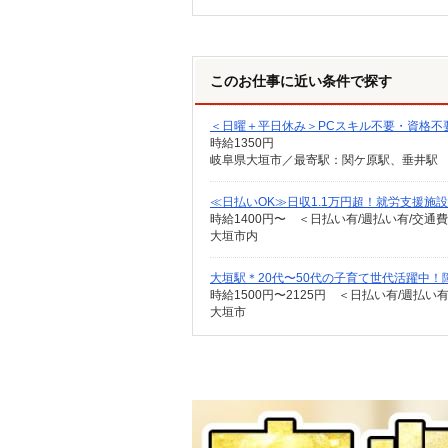
このお仕事に近い条件で探す
＜日曜＋平日休み＞PCスキル不要・資格不要
時給1350円
岐阜県大垣市／最寄駅：関ケ原駅、垂井駅
≪日払いOK≫日収1.1万円超！就労支援施設
時給1400円〜 ＜日払い有/週払い有/交通
大垣市内
大垣駅＊20代〜50代の子育て世代活躍中！
時給1500円〜2125円 ＜日払い有/週払い
大垣市