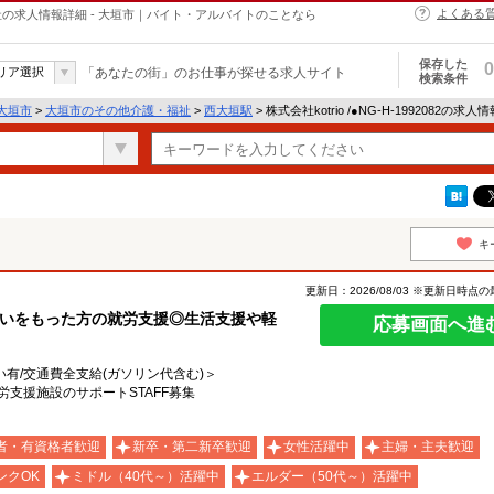
よくある
介護・福祉の求人情報詳細 - 大垣市｜バイト・アルバイトのことなら
保存した
0
リア選択
「あなたの街」のお仕事が探せる求人サイト
検索条件
大垣市
>
大垣市のその他介護・福祉
>
西大垣駅
> 株式会社kotrio /●NG-H-1992082の求人
キ
更新日：2026/08/03 ※更新日時点
がいをもった方の就労支援◎生活支援や軽
応募画面へ進
い有/交通費全支給(ガソリン代含む)＞
労支援施設のサポートSTAFF募集
者・有資格者歓迎
新卒・第二新卒歓迎
女性活躍中
主婦・主夫歓迎
ンクOK
ミドル（40代～）活躍中
エルダー（50代～）活躍中