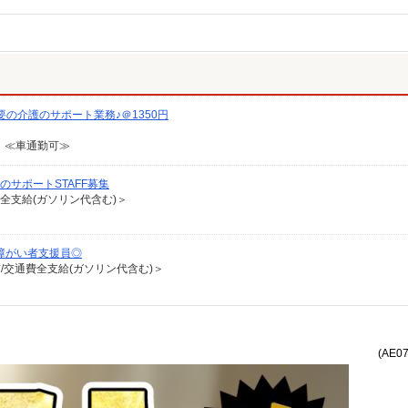
の介護のサポート業務♪＠1350円
 ≪車通勤可≫
のサポートSTAFF募集
費全支給(ガソリン代含む)＞
障がい者支援員◎
有/交通費全支給(ガソリン代含む)＞
(AE0