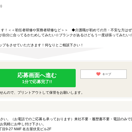
内）
ます！＜＜初任者研修や実務者研修など＞＞ ◆介護職が初めての方・不安な方はぜ
が自分に合ってるかためしてみたい☆ブランクがあるけどもう一度頑張ってみたい
。
ップをさせていただきます！何なりとご相談下さい！
応募画面へ進む
キープ
1分で応募完了!!
せんので、プリントアウトして保管をお願いします。
さい。（お電話でのご応募も承っております）来社不要・履歴書不要・電話のみで
お気軽にお申し付け下さい。
-27 NMF 名古屋伏見ビル2F