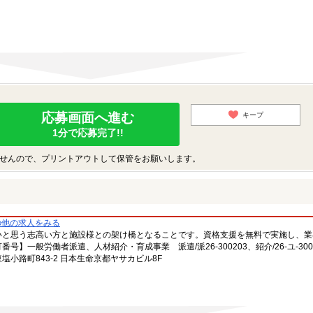
応募画面へ進む
キープ
1分で応募完了!!
せんので、プリントアウトして保管をお願いします。
の他の求人をみる
いと思う志高い方と施設様との架け橋となることです。資格支援を無料で実施し、業
一般労働者派遣、人材紹介・育成事業 派遣/派26-300203、紹介/26-ユ-300
小路町843-2 日本生命京都ヤサカビル8F