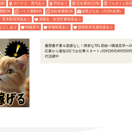
高額
ボーナス・賞与あり
昇給あり
完全週休2日制
フルタイム歓
通勤OK
バイク通勤OK
自転車通勤OK
残業少なめ（月20h未満）
・育休取得実績あり
退職金・財形貯蓄制度あり
など）あり
制服貸与
研修制度あり
資格取得支援制度あり
履歴書不要＆面接なし！簡単なTEL登録⇒職場見学へG
応募から最短3日でお仕事スタート♪20代30代40代50代
代活躍中