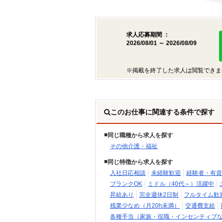
求人応募期間 ：
2026/08/01 ～ 2026/08/09
※掲載を終了した求人は閲覧できま
このお仕事に関連する条件で探す
同じ職種から求人を探す
その他介護・福祉
同じ特徴から求人を探す
入社日応相談
未経験歓迎
経験者・有資
ブランクOK
ミドル（40代～）活躍中
昇給あり
完全週休2日制
フルタイム歓
残業少なめ（月20h未満）
交通費支給
各種手当（家族・役職・インセンティブ