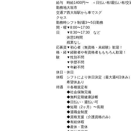
給与
時給1400円〜 ＜日払い有/週払い有/
勤務地
大垣市
交通ア
西大垣駅から車でスグ
クセス
勤務時
シフト制/週3〜5日勤務
間・曜
▼8:00〜17:00
日
▼8:30〜17:30 など
休憩1時間
残業なし
応募資
▼初心者（無資格・未経験）歓迎！
格・経
▼経験者や有資格者ももちろん歓迎！
験
▼性別不問
▼学歴不問
▼年齢不問
休日・
休日
休暇
シフトにより休日決定（最大週4日休み
希望休あり
待遇
※各種規定有
◆社会保険完備
◆無料定期健康診断
◆日払い・週払い可
◆短期（2ヶ月）〜長期
◆退職金制度
◆資格支援（介護資格のみ）
◆有給休暇
◆産休・育休