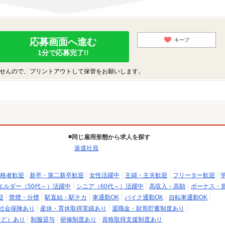
応募画面へ進む
キープ
1分で応募完了!!
せんので、プリントアウトして保管をお願いします。
同じ雇用形態から求人を探す
派遣社員
格者歓迎
新卒・第二新卒歓迎
女性活躍中
主婦・主夫歓迎
フリーター歓迎
エルダー（50代～）活躍中
シニア（60代～）活躍中
高収入・高額
ボーナス・
迎
禁煙・分煙
駅直結・駅チカ
車通勤OK
バイク通勤OK
自転車通勤OK
社会保険あり
産休・育休取得実績あり
退職金・財形貯蓄制度あり
など）あり
制服貸与
研修制度あり
資格取得支援制度あり