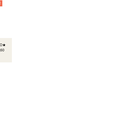
迎
O★
60