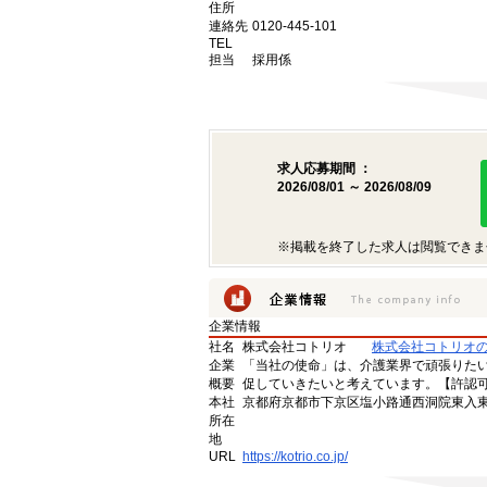
住所
連絡先
0120-445-101
TEL
担当
採用係
求人応募期間 ：
2026/08/01 ～ 2026/08/09
※掲載を終了した求人は閲覧できま
企業情報
社名
株式会社コトリオ
株式会社コトリオ
企業
「当社の使命」は、介護業界で頑張りた
概要
促していきたいと考えています。【許認可番号】
本社
京都府京都市下京区塩小路通西洞院東入東塩
所在
地
URL
https://kotrio.co.jp/