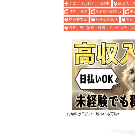
シニア（60代～）活躍中
高収入・
禁煙・分煙
駅直結・駅チカ
車
交通費支給
社会保険あり
産休
各種手当（家族・役職・インセンティブ
お給料は日払い・週払いも可能♪