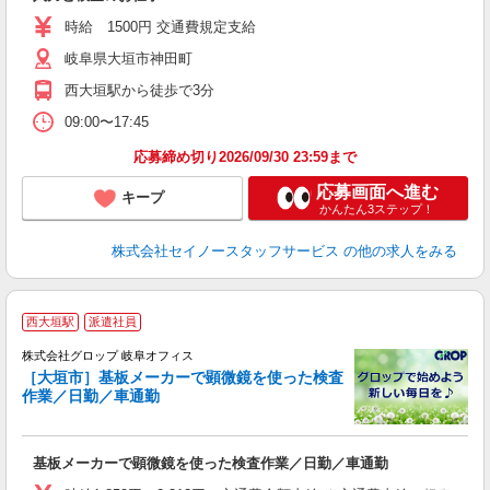
時給 1500円 交通費規定支給
岐阜県大垣市神田町
西大垣駅から徒歩で3分
09:00〜17:45
応募締め切り2026/09/30 23:59まで
応募画面へ進む
キープ
かんたん3ステップ！
株式会社セイノースタッフサービス
の他の求人をみる
西大垣駅
派遣社員
株式会社グロップ 岐阜オフィス
［大垣市］基板メーカーで顕微鏡を使った検査
作業／日勤／車通勤
出
基板メーカーで顕微鏡を使った検査作業／日勤／車通勤
履
卒