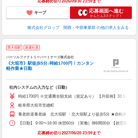
応募締め切り2026/09/30 23:59まで
応募画面へ進む
キープ
かんたん3ステップ！
株式会社グロップ 関西・中部事業部
の他の求人をみる
西大垣駅
派遣社員
パーソルファクトリーパートナーズ株式会社
《大垣市》駅徒歩5分♪時給1700円！カンタン
ら
軽作業★日勤
未
ー
い
社内システムの入力など（日勤）
修
時給1700円 ※交通費全額支給（規定あり） 【月収例】33.5万円（
岐阜県大垣市笠縫町
養老鉄道養老線 北大垣駅 ・北大垣駅より徒歩5分 ★自転車、バ
【日勤】 9:00〜18:00 休憩60分 ［実働］8時間00分 【就労期間
応募締め切り2027/06/20 23:59まで