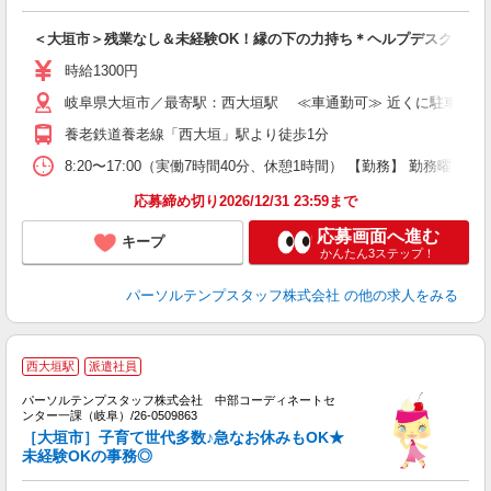
＜大垣市＞残業なし＆未経験OK！縁の下の力持ち＊ヘルプデスクのお
時給1300円
岐阜県大垣市／最寄駅：西大垣駅 ≪車通勤可≫ 近くに駐車場あり
養老鉄道養老線「西大垣」駅より徒歩1分
8:20〜17:00（実働7時間40分、休憩1時間） 【勤務】 勤務
応募締め切り2026/12/31 23:59まで
応募画面へ進む
キープ
かんたん3ステップ！
パーソルテンプスタッフ株式会社
の他の求人をみる
西大垣駅
派遣社員
パーソルテンプスタッフ株式会社 中部コーディネートセ
の
ンター一課（岐阜）/26-0509863
ー
［大垣市］子育て世代多数♪急なお休みもOK★
未
未経験OKの事務◎