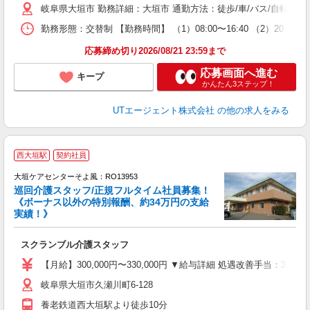
岐阜県大垣市 勤務詳細：大垣市 通勤方法：徒歩/車/バス/自転車
休
場
勤務形態：交替制 【勤務時間】 （1）08:00〜16:40 （2）2
通
り
応募締め切り2026/08/21 23:59まで
応募画面へ進む
キープ
かんたん3ステップ！
UTエージェント株式会社
の他の求人をみる
西大垣駅
契約社員
大垣ケアセンターそよ風：RO13953
巡回介護スタッフ/正規フルタイム社員募集！
《ボーナス以外の特別報酬、約34万円の支給
実績！》
す
入
スクランブル介護スタッフ
中
り
【月給】300,000円〜330,000円 ▼給与詳細 処遇改善手当：35
髪
岐阜県大垣市久瀬川町6-128
休
養老鉄道西大垣駅より徒歩10分