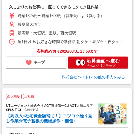
ロ
久しぶりのお仕事に｜座ってできるモクモク軽作業
即
活
時給1325円〜時給1600円（就業先により異なる）
（
岐阜県大垣市
短
K
最寄駅：大垣駅、室駅、西大垣駅
日
髪
週1日以上/お好きな時間で勤務◎ 朝ダケ・昼ダケ・夜ダケ・夜勤など、 ご自
応募締め切り2026/08/31 23:59まで
応募画面へ進む
キープ
かんたん3ステップ！
株式会社バイトレ
の他の求人をみる
西大垣駅
正社員
UTエージェント株式会社 AGT東海第一CU AGT大垣エリア
SEI木戸CL 《Jdnr1C》
【高収入×社宅費全額補助！】コツコツ繰り返
し作業☆電子基板の機械操作・梱包♪
る