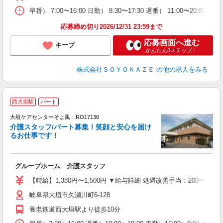
早番） 7:00〜16:00 日勤） 8:30〜17:30 遅番） 11:00〜20:
応募締め切り2026/12/31 23:59まで
応募画面へ進む
キープ
かんたん3ステップ！
株式会社ＳＯＹＯＫＡＺＥ
の他の求人をみる
西大垣駅
パート
大垣ケアセンターそよ風：RO17130
介護スタッフ/パート募集！笑顔と安心を届け
るお仕事です！
す
入
グループホーム 介護スタッフ
中
り
【時給】1,380円〜1,500円 ▼給与詳細 処遇改善手当：200〜2
ブ
岐阜県大垣市久瀬川町6-128
O
実
養老鉄道西大垣駅より徒歩10分