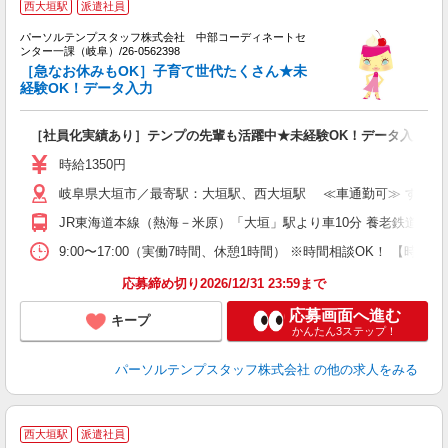
西大垣駅
派遣社員
職
パーソルテンプスタッフ株式会社 中部コーディネートセ
ンター一課（岐阜）/26-0562398
替
［急なお休みもOK］子育て世代たくさん★未
未
経験OK！データ入力
［社員化実績あり］テンプの先輩も活躍中★未経験OK！データ入力中
時給1350円
岐阜県大垣市／最寄駅：大垣駅、西大垣駅 ≪車通勤可≫ すぐ近
JR東海道本線（熱海－米原）「大垣」駅より車10分 養老鉄道養老
9:00〜17:00（実働7時間、休憩1時間） ※時間相談OK！ 【
応募締め切り2026/12/31 23:59まで
応募画面へ進む
キープ
かんたん3ステップ！
パーソルテンプスタッフ株式会社
の他の求人をみる
★
西大垣駅
派遣社員