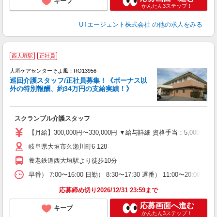
キープ
かんたん3ステップ！
UTエージェント株式会社
の他の求人をみる
西大垣駅
正社員
大垣ケアセンターそよ風：RO13956
巡回介護スタッフ/正社員募集！《ボーナス以
外の特別報酬、約34万円の支給実績！》
す
入
スクランブル介護スタッフ
中
り
【月給】300,000円〜330,000円 ▼給与詳細 資格手当：5,00
岐阜県大垣市久瀬川町6-128
支
養老鉄道西大垣駅より徒歩10分
イ
早番） 7:00〜16:00 日勤） 8:30〜17:30 遅番） 11:00〜20:
応募締め切り2026/12/31 23:59まで
応募画面へ進む
キープ
かんたん3ステップ！