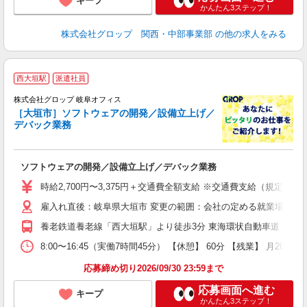
キープ
かんたん3ステップ！
株式会社グロップ 関西・中部事業部
の他の求人をみる
西大垣駅
派遣社員
株式会社グロップ 岐阜オフィス
［大垣市］ソフトウェアの開発／設備立上げ／
デバック業務
出
ソフトウェアの開発／設備立上げ／デバック業務
履
卒
時給2,700円〜3,375円＋交通費全額支給 ※交通費支給（規定あり
（
雇入れ直後：岐阜県大垣市 変更の範囲：会社の定める就業場所
分
し
養老鉄道養老線「西大垣駅」より徒歩3分 東海環状自動車道「大垣西
度
8:00〜16:45（実働7時間45分） 【休憩】 60分 【残業】
応募締め切り2026/09/30 23:59まで
応募画面へ進む
キープ
かんたん3ステップ！