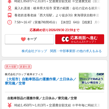
時給1,850円〜2,313円＋交通費全額支給 ※交通費支給（規定あり）
O
雇入れ直後：岐阜県大垣市 変更の範囲：会社の定める就業場所
み
K
養老鉄道養老線「西大垣駅」より徒歩3分 東海環状自動車道「大垣西I
形
7:58〜16:47（実働7時間45分） 【休憩】 64分 【残業】
応募締め切り2026/09/30 23:59まで
応募画面へ進む
キープ
かんたん3ステップ！
株式会社グロップ 関西・中部事業部
の他の求人をみる
西大垣駅
派遣社員
境
株式会社グロップ 岐阜オフィス
［大垣市］自動車部品の運搬作業／土日休み／
寮完備／交替
帰
通
も
自動車部品の運搬作業／土日休み／寮完備／交替
履
卒
時給1,450円〜1,813円＋交通費全額支給 ※半年毎に時給見直し
O