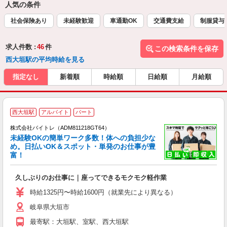
人気の条件
社会保険あり
未経験歓迎
車通勤OK
交通費支給
制服貸与
求人件数 :
46
件
この検索条件を保存
西大垣駅の平均時給を見る
指定なし
新着順
時給順
日給順
月給順
西大垣駅
アルバイト
パート
株式会社バイトレ（ADM811218GT64）
未経験OKの簡単ワーク多数！体への負担少な
め。日払いOK＆スポット・単発のお仕事が豊
富！
ス
ロ
久しぶりのお仕事に｜座ってできるモクモク軽作業
即
活
時給1325円〜時給1600円（就業先により異なる）
（
岐阜県大垣市
短
K
最寄駅：大垣駅、室駅、西大垣駅
日