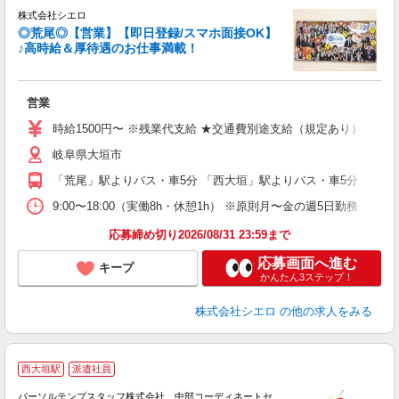
株式会社シエロ
◎荒尾◎【営業】【即日登録/スマホ面接OK】
♪高時給＆厚待遇のお仕事満載！
立
営業
即
時給1500円〜 ※残業代支給 ★交通費別途支給（規定あり） ゜+゜
あ
岐阜県大垣市
勤
職
「荒尾」駅よりバス・車5分 「西大垣」駅よりバス・車5分
9:00〜18:00（実働8h・休憩1h） ※原則月〜金の週5日勤務
応募締め切り2026/08/31 23:59まで
応募画面へ進む
キープ
かんたん3ステップ！
株式会社シエロ
の他の求人をみる
西大垣駅
派遣社員
場
パーソルテンプスタッフ株式会社 中部コーディネートセ