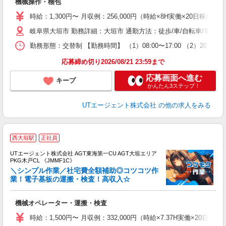
機械操作・梱包
入
場
時給：1,300円〜 月収例：256,000円（時給×8H実働×20日稼働＋
タ
岐阜県大垣市 勤務詳細：大垣市 通勤方法：徒歩/車/自転車/電車/
休
場
勤務形態：交替制 【勤務時間】 （1）08:00〜17:00 （2）2
通
り
応募締め切り2026/08/21 23:59まで
応募画面へ進む
キープ
かんたん3ステップ！
UTエージェント株式会社
の他の求人をみる
西大垣駅
正社員
UTエージェント株式会社 AGT東海第一CU AGT大垣エリア
PKG木戸CL 《JMMF1C》
＼シンプル作業／社宅費全額補助◎コツコツ作
業！電子基板の運搬・検査！高収入☆
る
機械オペレーター・運搬・検査
入
場
時給：1,500円〜 月収例：332,000円（時給×7.37H実働×20日稼
タ