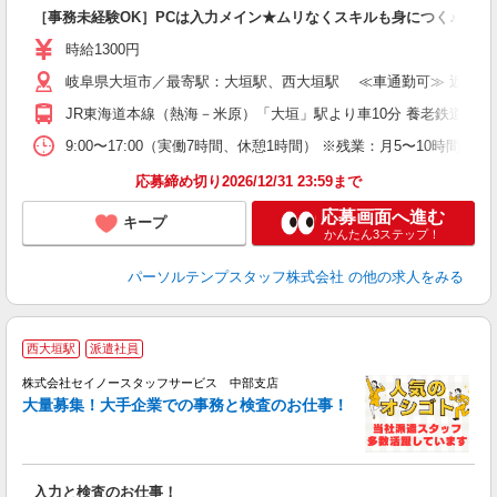
［事務未経験OK］PCは入力メイン★ムリなくスキルも身につく♪コツ
時給1300円
岐阜県大垣市／最寄駅：大垣駅、西大垣駅 ≪車通勤可≫ 近くに
JR東海道本線（熱海－米原）「大垣」駅より車10分 養老鉄道養
9:00〜17:00（実働7時間、休憩1時間） ※残業：月5〜10
応募締め切り2026/12/31 23:59まで
応募画面へ進む
キープ
かんたん3ステップ！
パーソルテンプスタッフ株式会社
の他の求人をみる
西大垣駅
派遣社員
株式会社セイノースタッフサービス 中部支店
数
大量募集！大手企業での事務と検査のお仕事！
入力と検査のお仕事！