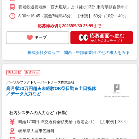
し
養老鉄道養老線「西大垣駅」より徒歩13分 東海環状自動車道「大垣西
度
8:00〜16:45（実働7時間45分） 【休憩】 60分（10分・
応募締め切り2026/09/30 23:59まで
応募画面へ進む
キープ
かんたん3ステップ！
株式会社グロップ 関西・中部事業部
の他の求人をみる
西大垣駅
派遣社員
パーソルファクトリーパートナーズ株式会社
高月収33万円超★未経験OK◎日勤＆土日祝休
ら
／データ入力など
未
ー
い
社内システムの入力など（日勤）
修
時給1700円 ※交通費全額支給（規定あり） 【月収例】33.5万円（
岐阜県大垣市笠縫町