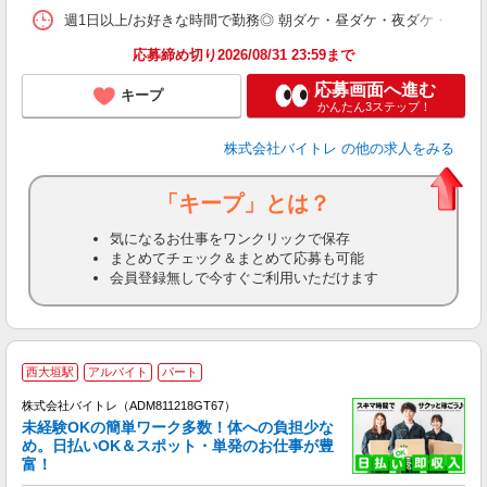
髪
週1日以上/お好きな時間で勤務◎ 朝ダケ・昼ダケ・夜ダケ・夜勤など、 ご自
応募締め切り2026/08/31 23:59まで
応募画面へ進む
キープ
かんたん3ステップ！
株式会社バイトレ
の他の求人をみる
「キープ」とは？
気になるお仕事をワンクリックで保存
まとめてチェック＆まとめて応募も可能
会員登録無しで今すぐご利用いただけます
西大垣駅
アルバイト
パート
株式会社バイトレ（ADM811218GT67）
未経験OKの簡単ワーク多数！体への負担少な
め。日払いOK＆スポット・単発のお仕事が豊
富！
ス