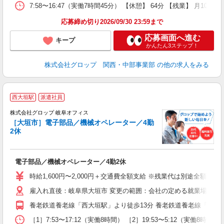
7:58〜16:47（実働7時間45分） 【休憩】 64分 【残業】
応募締め切り2026/09/30 23:59まで
応募画面へ進む
キープ
かんたん3ステップ！
株式会社グロップ 関西・中部事業部
の他の求人をみる
西大垣駅
派遣社員
株式会社グロップ 岐阜オフィス
［大垣市］電子部品／機械オペレーター／4勤
2休
出
電子部品／機械オペレーター／4勤2休
履
卒
時給1,600円〜2,000円＋交通費全額支給 ※残業代は別途全額支給（
O
雇入れ直後：岐阜県大垣市 変更の範囲：会社の定める就業場所
煙
有
養老鉄道養老線「西大垣駅」より徒歩13分 養老鉄道養老線「室駅」よ
あ
［1］7:53〜17:12（実働8時間） ［2］19:53〜5:12