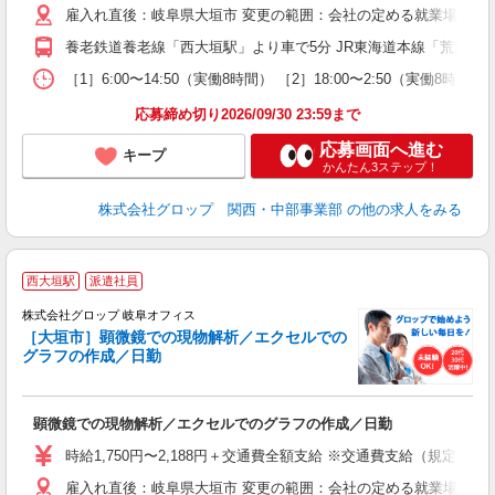
雇入れ直後：岐阜県大垣市 変更の範囲：会社の定める就業場所
あ
0
養老鉄道養老線「西大垣駅」より車で5分 JR東海道本線「荒尾駅」よ
度
［1］6:00〜14:50（実働8時間） ［2］18:00〜2:50
応募締め切り2026/09/30 23:59まで
応募画面へ進む
キープ
かんたん3ステップ！
株式会社グロップ 関西・中部事業部
の他の求人をみる
西大垣駅
派遣社員
株式会社グロップ 岐阜オフィス
［大垣市］顕微鏡での現物解析／エクセルでの
グラフの作成／日勤
出
顕微鏡での現物解析／エクセルでのグラフの作成／日勤
履
卒
時給1,750円〜2,188円＋交通費全額支給 ※交通費支給（規定あり
（
雇入れ直後：岐阜県大垣市 変更の範囲：会社の定める就業場所
分