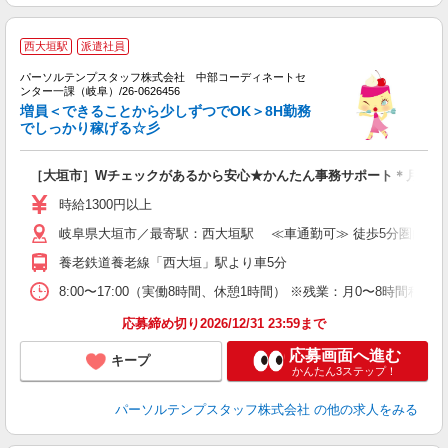
西大垣駅
派遣社員
場
パーソルテンプスタッフ株式会社 中部コーディネートセ
力
ンター一課（岐阜）/26-0626456
未
増員＜できることから少しずつでOK＞8H勤務
でしっかり稼げる☆彡
［大垣市］Wチェックがあるから安心★かんたん事務サポート＊月収20
時給1300円以上
岐阜県大垣市／最寄駅：西大垣駅 ≪車通勤可≫ 徒歩5分圏内の
養老鉄道養老線「西大垣」駅より車5分
8:00〜17:00（実働8時間、休憩1時間） ※残業：月0〜8時間程
応募締め切り2026/12/31 23:59まで
応募画面へ進む
キープ
かんたん3ステップ！
パーソルテンプスタッフ株式会社
の他の求人をみる