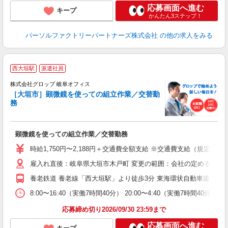
応募画面へ進む
キープ
かんたん3ステップ！
パーソルファクトリーパートナーズ株式会社
の他の求人をみる
西大垣駅
派遣社員
株式会社グロップ 岐阜オフィス
［大垣市］顕微鏡を使っての組立作業／交替勤
務
出
顕微鏡を使っての組立作業／交替勤務
履
卒
時給1,750円〜2,188円＋交通費全額支給 ※交通費支給（規定あり
（
雇入れ直後：岐阜県大垣市木戸町 変更の範囲：会社の定める就業
売
率
養老鉄道 養老線「西大垣駅」より徒歩3分 東海環状自動車道「大
貸
8:00〜16:40（実働7時間40分） 20:00〜4:40（実働7
応募締め切り2026/09/30 23:59まで
応募画面へ進む