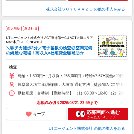
株式会社ＳＯＹＯＫＡＺＥ
の他の求人をみる
西大垣駅
派遣社員
UTエージェント株式会社 AGT東海第一CU AGT大垣エリア
MAE木戸CL 《JNLW1C》
＼駅チカ徒歩2分／電子基板の検査◎空調完備
の綺麗な職場！高収入×社宅費全額補助☆
る
検査
入
場
時給：1,300円〜 月収例：266,000円（時給×7.67H実働×20日稼
タ
岐阜県大垣市 勤務詳細：大垣市 通勤方法：徒歩/車/バス/自転車/
休
場
勤務形態：交替制 【勤務時間】 （1）08:00〜16:40 （2）2
通
り
応募締め切り2026/08/21 23:59まで
応募画面へ進む
キープ
かんたん3ステップ！
UTエージェント株式会社
の他の求人をみる