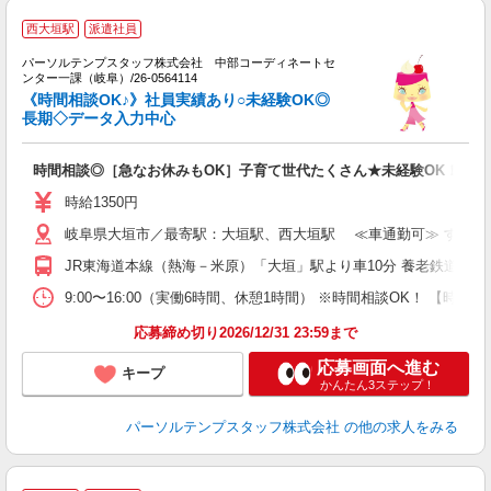
西大垣駅
派遣社員
安
パーソルテンプスタッフ株式会社 中部コーディネートセ
ンター一課（岐阜）/26-0564114
替
《時間相談OK♪》社員実績あり○未経験OK◎
未
長期◇データ入力中心
時間相談◎［急なお休みもOK］子育て世代たくさん★未経験OK！デー
時給1350円
岐阜県大垣市／最寄駅：大垣駅、西大垣駅 ≪車通勤可≫ すぐ近
JR東海道本線（熱海－米原）「大垣」駅より車10分 養老鉄道養老
9:00〜16:00（実働6時間、休憩1時間） ※時間相談OK！ 【
応募締め切り2026/12/31 23:59まで
応募画面へ進む
キープ
かんたん3ステップ！
パーソルテンプスタッフ株式会社
の他の求人をみる