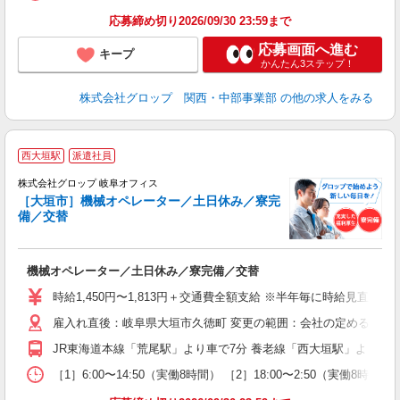
応募締め切り2026/09/30 23:59まで
応募画面へ進む
キープ
かんたん3ステップ！
株式会社グロップ 関西・中部事業部
の他の求人をみる
西大垣駅
派遣社員
株式会社グロップ 岐阜オフィス
［大垣市］機械オペレーター／土日休み／寮完
備／交替
出
機械オペレーター／土日休み／寮完備／交替
履
卒
時給1,450円〜1,813円＋交通費全額支給 ※半年毎に時給見直し
O
雇入れ直後：岐阜県大垣市久徳町 変更の範囲：会社の定める就業
あ
0
JR東海道本線「荒尾駅」より車で7分 養老線「西大垣駅」より車で5
度
［1］6:00〜14:50（実働8時間） ［2］18:00〜2:50