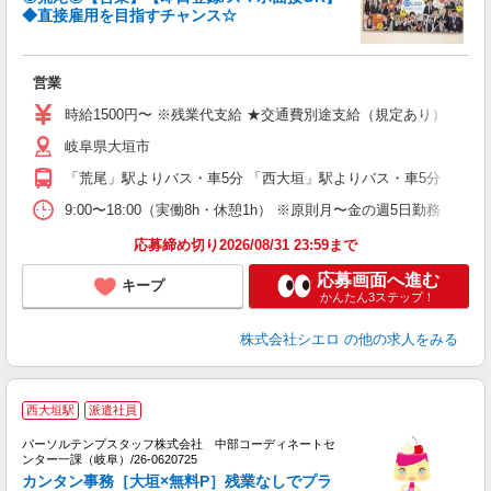
◆直接雇用を目指すチャンス☆
立
営業
即
時給1500円〜 ※残業代支給 ★交通費別途支給（規定あり） ゜+゜
あ
岐阜県大垣市
勤
職
「荒尾」駅よりバス・車5分 「西大垣」駅よりバス・車5分
9:00〜18:00（実働8h・休憩1h） ※原則月〜金の週5日勤務
応募締め切り2026/08/31 23:59まで
応募画面へ進む
キープ
かんたん3ステップ！
株式会社シエロ
の他の求人をみる
西大垣駅
派遣社員
よ
パーソルテンプスタッフ株式会社 中部コーディネートセ
土
ンター一課（岐阜）/26-0620725
カンタン事務［大垣×無料P］残業なしでプラ