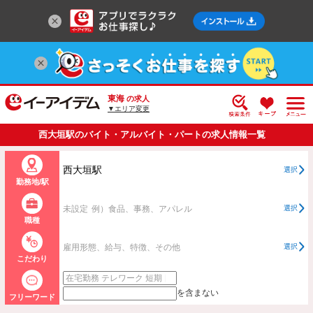
東海
の求人
▼エリア変更
西大垣駅のバイト・アルバイト・パートの求人情報一覧
西大垣駅
選択
勤務地/駅
未設定
例）食品、事務、アパレル
選択
職種
雇用形態、給与、特徴、その他
選択
こだわり
を含まない
フリーワード