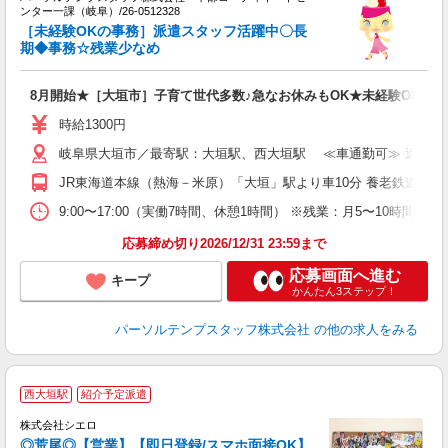
し
ンター一課（岐阜）/26-0512328
ー
［未経験OKの事務］派遣スタッフ活躍中〇長
未
期◆事務☆残業少なめ
8月開始★［大垣市］子育て世代多数♪急なお休みもOK★未経験OKの事
時給1300円
岐阜県大垣市／最寄駅：大垣駅、西大垣駅 ≪車通勤可≫ 近くに
JR東海道本線（熱海－米原）「大垣」駅より車10分 養老鉄道養
9:00〜17:00（実働7時間、休憩1時間） ※残業：月5〜10時
応募締め切り2026/12/31 23:59まで
応募画面へ進む
キープ
かんたん3ステップ！
パーソルテンプスタッフ株式会社
の他の求人をみる
★
西大垣駅
紹介予定派遣
株式会社シエロ
◎荒尾◎【営業】【即日登録/スマホ面接OK】