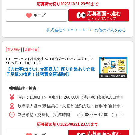
応募締め切り2026/12/31 23:59まで
応募画面へ進む
キープ
かんたん3ステップ！
株式会社ＳＯＹＯＫＡＺＥ
の他の求人をみる
西大垣駅
派遣社員
UTエージェント株式会社 AGT東海第一CU AGT大垣エリア
SEI木戸CL 《JQLU1C》
【力仕事ほぼなし☆高収入】座り作業あり☆電
子基板の検査！社宅費全額補助◎
る
機械操作・検査
入
場
時給：1,300円〜 月収例：260,000円(時給×8H実働×20日稼働＋各
タ
岐阜県大垣市 勤務詳細：大垣市 通勤方法：徒歩/車/自転車/バス/
休
場
勤務形態：交替制 【勤務時間】 （1）08:00〜17:00 （2）20
通
り
応募締め切り2026/08/21 23:59まで
応募画面へ進む