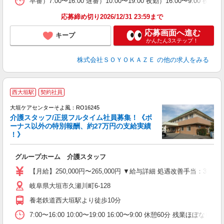
早番）7:00〜16:00 遅番）10:00〜19:00 夜勤）16:00〜
応募締め切り2026/12/31 23:59まで
応募画面へ進む
キープ
かんたん3ステップ！
株式会社ＳＯＹＯＫＡＺＥ
の他の求人をみる
西大垣駅
契約社員
大垣ケアセンターそよ風：RO16245
介護スタッフ/正規フルタイム社員募集！《ボ
ーナス以外の特別報酬、約27万円の支給実績
！》
す
入
グループホーム 介護スタッフ
中
り
【月給】250,000円〜265,000円 ▼給与詳細 処遇改善手当：3
夕
岐阜県大垣市久瀬川町6-128
O
養老鉄道西大垣駅より徒歩10分
7:00〜16:00 10:00〜19:00 16:00〜9:00 休憩60分 残業ほぼなし