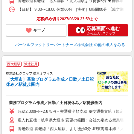
養老鉄道養老線 北大垣駅 ・北大垣駅より徒歩5分 ★自転車、バ
【日勤】 9:00〜18:00 休憩60分 ［実働］8時間00分 【就労期間
応募締め切り2027/06/20 23:59まで
応募画面へ進む
キープ
かんたん3ステップ！
パーソルファクトリーパートナーズ株式会社
の他の求人をみる
西大垣駅
派遣社員
株式会社グロップ 岐阜オフィス
［大垣市］業務プログラム作成／日勤／土日祝
休み／駅徒歩圏内
出
業務プログラム作成／日勤／土日祝休み／駅徒歩圏内
履
卒
時給2,300円〜2,875円＋交通費全額支給 ※交通費支給（規定あり
（
雇入れ直後：岐阜県大垣市 変更の範囲：会社の定める就業場所
分
し
養老鉄道 養老線「西大垣駅」より徒歩3分 JR東海道本線「大垣駅」
度