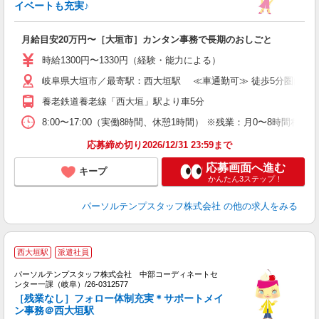
イベートも充実♪
月給目安20万円〜［大垣市］カンタン事務で長期のおしごと
時給1300円〜1330円（経験・能力による）
岐阜県大垣市／最寄駅：西大垣駅 ≪車通勤可≫ 徒歩5分圏内の
養老鉄道養老線「西大垣」駅より車5分
8:00〜17:00（実働8時間、休憩1時間） ※残業：月0〜8時間程
応募締め切り2026/12/31 23:59まで
応募画面へ進む
キープ
かんたん3ステップ！
パーソルテンプスタッフ株式会社
の他の求人をみる
■
西大垣駅
派遣社員
事
パーソルテンプスタッフ株式会社 中部コーディネートセ
ンター一課（岐阜）/26-0312577
味
［残業なし］フォロー体制充実＊サポートメイ
未
ン事務＠西大垣駅