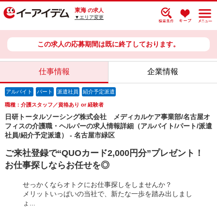
東海
の求人
▼エリア変更
この求人の応募期間は既に終了しております。
仕事情報
企業情報
アルバイト
パート
派遣社員
紹介予定派遣
職種：介護スタッフ／資格あり or 経験者
日研トータルソーシング株式会社 メディカルケア事業部/名古屋オ
フィスの介護職・ヘルパーの求人情報詳細（アルバイト/パート/派遣
社員/紹介予定派遣） - 名古屋市緑区
ご来社登録で“QUOカード2,000円分”プレゼント！
お仕事探しならお任せを◎
せっかくならオトクにお仕事探しをしませんか？
メリットいっぱいの当社で、新たな一歩を踏み出しまし
ょ...