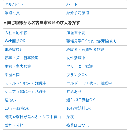
年末年始勤務手当
アルバイト
パート
パート
派遣社員
紹介予定派遣
エイジフリーハウス名古屋篠の風
同じ特徴から名古屋市緑区の求人を探す
サービス付き高齢者向け住宅／介護職／日勤の
み
入社日応相談
履歴書不要
時給1,193円〜1,257円 ※経験・能力・資格等
による 社会福祉士・介護福祉士 時給1,257円 その
Web面接OK
職場見学OKまたは説明会あり
他資格 時給1,193円 ※一律処遇改善加算含む 〇時
エイジフリーハウス名古屋篠の風 愛知県名古
未経験歓迎
経験者・有資格者歓迎
間外勤務手当 〇土日祝勤務手当 〇夜勤手当 〇深
屋市緑区相川3丁目243番
夜勤務手当 〇年末年始勤務手当 〇早朝7:00〜
新卒・第二新卒歓迎
女性活躍中
8:00/夜間18:00〜20:00は時給25％UP
詳細を見る
主婦・主夫歓迎
キープ
フリーター歓迎
学歴不問
ブランクOK
パート
ミドル（40代～）活躍中
エルダー（50代～）活躍中
エイジフリーハウス名古屋篠の風
シニア（60代～）活躍中
昇給あり
サ高住小規模多機能／介護職／早出のみ
時給1,193円〜1,257円 ※経験・能力・資格等
週払い
週2～3日勤務OK
による 社会福祉士・介護福祉士 時給1,257円 その
10時～勤務OK
16時前退社OK
他資格 時給1,193円
エイジフリーハウス名古屋篠の風 愛知県名古
時間や曜日が選べる・シフト自由
屋市緑区相川3丁目243番
深夜
禁煙・分煙
残業ほぼなし
詳細を見る