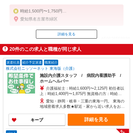
時給1,500円〜1,750円
愛知県名古屋市緑区
◆無資格・経験者：時給1,500円〜
◆初任者研修・未経験：時給1,500円〜
◆初任者研修・経験者：時給1,600円〜
詳細を見る
ID：AE0626559938
◆介護福祉士：時給1,750円〜
20
件のこの求人と職種が同じ求人
※経験者は3ヶ月以上
掲載期間終了
※給与幅は経験・能力による
派遣社員
紹介予定派遣
職業紹介
★週払いOK（規定あり）
株式会社ニッソーネット 東海版（介護）
施設内介護スタッフ / 病院内看護助手 /
ホームヘルパー
介護福祉士：時給1,600円〜2,125円 初任者以
上：時給1,400円〜1,875円 無資格の方：時給
1,300円〜1,750円 ※給与幅は勤務先による +交通
愛知・静岡・岐阜・三重の東海一円。 東海の
費、諸手当（勤務先による） +0円で介護資格が取
地域密着求人多数★駅近・家から近い求人をお探
れる （別途規定） ★給与日払い制度あり！
しできます！
詳細を見る
キープ