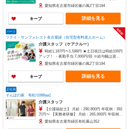
格・経験等による
愛知県名古屋市緑区篠の風2丁目194
詳細を見る
キープ
NEW
パート
ツクイ・サンフォレスト名古屋緑（住宅型有料老人ホーム）
介護スタッフ（ケアクルー）
時給1,187円〜1,599円 ★土日祝日は時給100円
アップ！ ・夜勤手当:7,000円/回 ※給与幅は資
格・経験等による
愛知県名古屋市緑区篠の風2丁目194
詳細を見る
キープ
正社員
そんぽの家 有松/1088aa1
介護スタッフ
【介護福祉士】 月給：290,800円 年収例：392
万円〜 【実務者研修】 月給：265,000円 年収例：
360万円〜 【初任者研修・無資格】 月給：
愛知県名古屋市緑区有松幕山352
249,300円 年収例：337万円〜 ※職務手当、働き