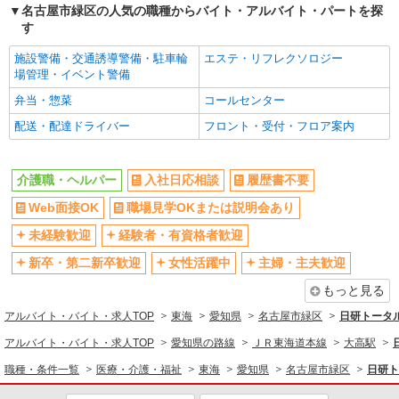
詳細を見る
キープ
名古屋市緑区の人気の職種からバイト・アルバイト・パートを探
す
パート
施設警備・交通誘導警備・駐車輪
エステ・リフレクソロジー
エイジフリーハウス名古屋篠の風
場管理・イベント警備
介護職／サービス付き高齢者向け住宅／夜勤専
弁当・惣菜
コールセンター
従／パート
時給1,193円〜1,257円 ※経験・能力・資格等
配送・配達ドライバー
フロント・受付・フロア案内
による 社会福祉士・介護福祉士 時給1,257円 その
他資格 時給1,193円 ※一律処遇改善加算含む 〇時
エイジフリーハウス名古屋篠の風 愛知県名古
間外勤務手当 〇土日祝勤務手当 〇夜勤手当 〇年
介護職・ヘルパー
屋市緑区相川3丁目243番
入社日応相談
履歴書不要
末年始勤務手当
Web面接OK
職場見学OKまたは説明会あり
詳細を見る
キープ
未経験歓迎
経験者・有資格者歓迎
パート
新卒・第二新卒歓迎
女性活躍中
主婦・主夫歓迎
パナソニック エイジフリーケアセンターみどり
もっと見る
デイサービス／介護職／パート
アルバイト・バイト・求人TOP
東海
愛知県
名古屋市緑区
日研トータ
時給1193円〜1257円 ※経験・能力・資格等に
よる 社会福祉士・介護福祉士 時給1257円 その他
アルバイト・バイト・求人TOP
愛知県の路線
ＪＲ東海道本線
大高駅
資格 時給1193円 ※一律処遇改善加算含む 〇時間
パナソニック エイジフリーケアセンターみど
外勤務手当 〇土日祝勤務手当 〇無事故無違反表彰
職種・条件一覧
医療・介護・福祉
東海
愛知県
名古屋市緑区
日研ト
り 愛知県名古屋市緑区相川3-38
金 〇年末年始勤務手当