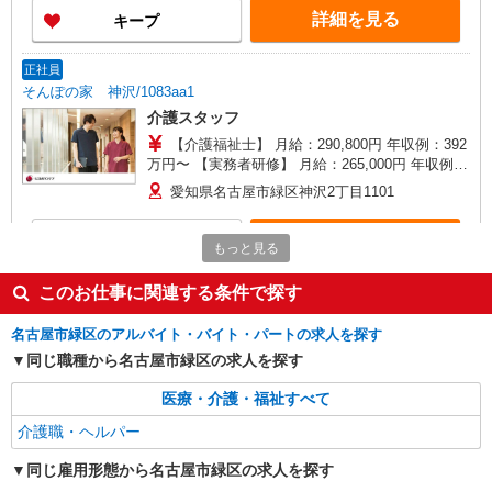
がい向上手当、日祝手当（月平均2回分）、夜勤手
詳細を見る
キープ
当（月平均5回分）等、毎月平均的に支払われる手
当を含みます。 ※介護福祉士のみ、特別職務手当
も含む ◎残業時は別途時間外手当支給（超過1
正社員
分〜） ◎賞与 基本給2.08ヶ月分/年支給
そんぽの家 神沢/1083aa1
介護スタッフ
【介護福祉士】 月給：290,800円 年収例：392
万円〜 【実務者研修】 月給：265,000円 年収例：
360万円〜 【初任者研修・無資格】 月給：
愛知県名古屋市緑区神沢2丁目1101
249,300円 年収例：337万円〜 ※職務手当、働き
がい向上手当、日祝手当（月平均2回分）、夜勤手
詳細を見る
キープ
当（月平均5回分）等、毎月平均的に支払われる手
もっと見る
当を含みます。 ※介護福祉士のみ、特別職務手当
も含む ◎残業時は別途時間外手当支給（超過1
正社員
このお仕事に関連する条件で探す
分〜） ◎賞与 基本給2.08ヶ月分/年支給
エイジフリーハウス名古屋篠の風
名古屋市緑区のアルバイト・バイト・パートの求人を探す
介護職／サービス付き高齢者向け住宅／正社員
同じ職種から名古屋市緑区の求人を探す
月給24万1,280円〜26万3,510円 ※経験・能
力・資格等による 初任者研修 月給 24万1,280円
医療・介護・福祉すべて
実務者研修 月給 24万4,980円 介護福祉士 月給 25
エイジフリーハウス名古屋篠の風 愛知県名古
万7,330円 社会福祉士 月給 26万3,510円 ※一律処
介護職・ヘルパー
屋市緑区相川3丁目243番
遇改善加算含む ※夜勤手当6,000円/4回を含む 〇
資格手当 〇職種手当 〇業務手当 〇時間外勤務手
同じ雇用形態から名古屋市緑区の求人を探す
詳細を見る
キープ
当 〇夜勤手当 〇深夜勤務手当 〇休日勤務手当〇