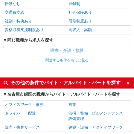
キープ
転勤なし
登録制
交通費支給
社会保険あり
パート
エイジフリーハウス名古屋篠の風
社割・特典あり
研修制度あり
サービス付き高齢者向け住宅／介護職／遅出の
資格取得支援制度あり
高収入・高額
み
時給1,193円〜1,257円 ※経験・能力・資格等
同じ職種から求人を探す
による 社会福祉士・介護福祉士 時給1,257円 その
他資格 時給1,193円 ※一律処遇改善加算含む 〇時
医療・介護・福祉
エイジフリーハウス名古屋篠の風 愛知県名古
間外勤務手当 〇土日祝勤務手当 〇夜勤手当 〇深
屋市緑区相川3丁目243番
介護職・ヘルパー
関連する条件をもっと見る
夜勤務手当 〇年末年始勤務手当 〇早朝7:00〜
8:00/夜間18:00〜20:00は時給25％UP
同じ特徴から求人を探す
詳細を見る
キープ
未経験歓迎
ミドル（40代～）活躍中
その他の条件でバイト・アルバイト・パートを探す
パート
週2～3日勤務OK
深夜
エイジフリーハウス名古屋篠の風
名古屋市緑区の職種からバイト・アルバイト・パートを探す
サ高住小規模多機能／介護職／16-20時
交通費支給
社会保険あり
オフィスワーク・事務
営業
時給1,193円〜1,257円 ※経験・能力・資格等
による 社会福祉士・介護福祉士 時給1,257円 その
ドライバー・配達
清掃・警備・ビルメンテナンス・
他資格 時給1,193円
エイジフリーハウス名古屋篠の風 愛知県名古
設備管理
屋市緑区相川3丁目243番
販売・接客サービス
建築・設備・アクティブワーク