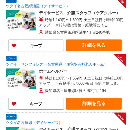
NEW
パート
ツクイ名古屋緑浦里（デイサービス）
デイサービス 介護スタッフ（ケアクルー）
時給1,140円〜1,599円 ★土日祝日は時給100円
アップ！ ※給与幅は資格・経験等による
愛知県名古屋市緑区浦里4丁目240番地
詳細を見る
キープ
NEW
パート
ツクイ・サンフォレスト名古屋緑（住宅型有料老人ホーム）
ホームヘルパー
時給1,187円〜1,559円 ★土日祝日は時給100円
アップ！ ・夜勤手当:7,000円/回 ※給与幅は資
格・経験等による
愛知県名古屋市緑区篠の風2丁目194
詳細を見る
キープ
NEW
パート
ツクイ名古屋緑（デイサービス）
デイサービス 介護スタッフ（ケアクルー）