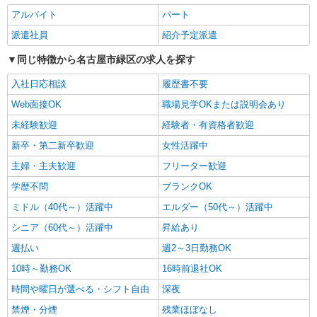
年末年始勤務手当
アルバイト
パート
パート
派遣社員
紹介予定派遣
エイジフリーハウス名古屋篠の風
同じ特徴から名古屋市緑区の求人を探す
サービス付き高齢者向け住宅／介護職／遅出の
み
入社日応相談
履歴書不要
時給1,193円〜1,257円 ※経験・能力・資格等
による 社会福祉士・介護福祉士 時給1,257円 その
Web面接OK
職場見学OKまたは説明会あり
他資格 時給1,193円 ※一律処遇改善加算含む 〇時
エイジフリーハウス名古屋篠の風 愛知県名古
未経験歓迎
経験者・有資格者歓迎
間外勤務手当 〇土日祝勤務手当 〇夜勤手当 〇深
屋市緑区相川3丁目243番
夜勤務手当 〇年末年始勤務手当 〇早朝7:00〜
新卒・第二新卒歓迎
女性活躍中
8:00/夜間18:00〜20:00は時給25％UP
詳細を見る
主婦・主夫歓迎
キープ
フリーター歓迎
学歴不問
ブランクOK
パート
ミドル（40代～）活躍中
エルダー（50代～）活躍中
エイジフリーハウス名古屋篠の風
シニア（60代～）活躍中
昇給あり
介護職／サービス付き高齢者向け住宅／夜勤専
従／パート
週払い
週2～3日勤務OK
時給1,193円〜1,257円 ※経験・能力・資格等
10時～勤務OK
16時前退社OK
による 社会福祉士・介護福祉士 時給1,257円 その
他資格 時給1,193円 ※一律処遇改善加算含む 〇時
時間や曜日が選べる・シフト自由
深夜
エイジフリーハウス名古屋篠の風 愛知県名古
間外勤務手当 〇土日祝勤務手当 〇夜勤手当 〇年
屋市緑区相川3丁目243番
禁煙・分煙
残業ほぼなし
末年始勤務手当