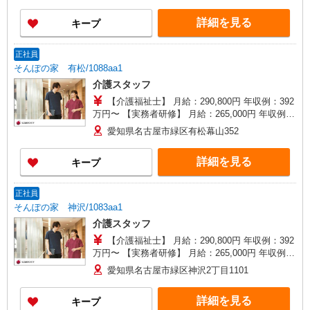
詳細を見る
キープ
正社員
そんぽの家 有松/1088aa1
介護スタッフ
【介護福祉士】 月給：290,800円 年収例：392
万円〜 【実務者研修】 月給：265,000円 年収例：
360万円〜 【初任者研修・無資格】 月給：
愛知県名古屋市緑区有松幕山352
249,300円 年収例：337万円〜 ※職務手当、働き
がい向上手当、日祝手当（月平均2回分）、夜勤手
詳細を見る
キープ
当（月平均5回分）等、毎月平均的に支払われる手
当を含みます。 ※介護福祉士のみ、特別職務手当
も含む ◎残業時は別途時間外手当支給（超過1
正社員
分〜） ◎賞与 基本給2.08ヶ月分/年支給
そんぽの家 神沢/1083aa1
介護スタッフ
【介護福祉士】 月給：290,800円 年収例：392
万円〜 【実務者研修】 月給：265,000円 年収例：
360万円〜 【初任者研修・無資格】 月給：
愛知県名古屋市緑区神沢2丁目1101
249,300円 年収例：337万円〜 ※職務手当、働き
がい向上手当、日祝手当（月平均2回分）、夜勤手
詳細を見る
キープ
当（月平均5回分）等、毎月平均的に支払われる手