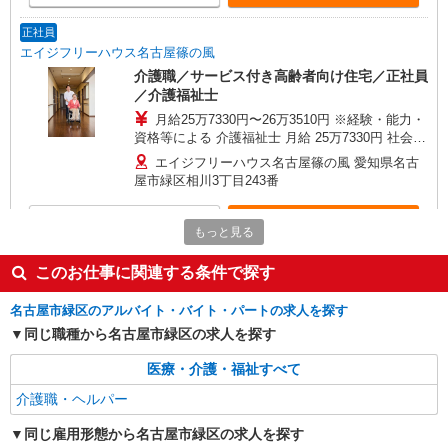
当を含みます。 ※介護福祉士のみ、特別職務手当
も含む ◎残業時は別途時間外手当支給（超過1
正社員
分〜） ◎賞与 基本給2.08ヶ月分/年支給
エイジフリーハウス名古屋篠の風
介護職／サービス付き高齢者向け住宅／正社員
／介護福祉士
月給25万7330円〜26万3510円 ※経験・能力・
資格等による 介護福祉士 月給 25万7330円 社会福
祉士 月給 26万3510円 ※一律処遇改善加算含む ※
エイジフリーハウス名古屋篠の風 愛知県名古
夜勤手当6000円/4回を含む 〇資格手当 〇職種手当
屋市緑区相川3丁目243番
〇業務手当 〇時間外勤務手当 〇夜勤手当 〇深夜
勤務手当 〇休日勤務手当 〇年末年始勤務手当
詳細を見る
キープ
もっと見る
正社員
このお仕事に関連する条件で探す
エイジフリーハウス名古屋篠の風
名古屋市緑区のアルバイト・バイト・パートの求人を探す
介護職／サービス付き高齢者向け住宅／正社員
同じ職種から名古屋市緑区の求人を探す
月給24万1,280円〜26万3,510円 ※経験・能
力・資格等による 初任者研修 月給 24万1,280円
医療・介護・福祉すべて
実務者研修 月給 24万4,980円 介護福祉士 月給 25
エイジフリーハウス名古屋篠の風 愛知県名古
万7,330円 社会福祉士 月給 26万3,510円 ※一律処
介護職・ヘルパー
屋市緑区相川3丁目243番
遇改善加算含む ※夜勤手当6,000円/4回を含む 〇
資格手当 〇職種手当 〇業務手当 〇時間外勤務手
同じ雇用形態から名古屋市緑区の求人を探す
詳細を見る
キープ
当 〇夜勤手当 〇深夜勤務手当 〇休日勤務手当〇