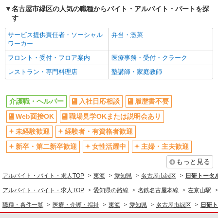
名古屋市緑区の人気の職種からバイト・アルバイト・パートを探
事故無違反表彰金 〇年末年始勤務手当
詳細を見る
キープ
す
サービス提供責任者・ソーシャル
弁当・惣菜
パート
ワーカー
エイジフリーハウス名古屋篠の風
フロント・受付・フロア案内
医療事務・受付・クラーク
サービス付き高齢者向け住宅／介護職／7-10
時
レストラン・専門料理店
塾講師・家庭教師
時給1,193円〜1,257円 ※経験・能力・資格等
による 社会福祉士・介護福祉士 時給1,257円 その
他資格 時給1,193円 ※一律処遇改善加算含む 〇時
介護職・ヘルパー
入社日応相談
履歴書不要
エイジフリーハウス名古屋篠の風 愛知県名古
間外勤務手当 〇土日祝勤務手当 〇夜勤手当 〇深
屋市緑区相川3丁目243番
夜勤務手当 〇年末年始勤務手当 〇早朝7:00〜
Web面接OK
職場見学OKまたは説明会あり
8:00/夜間18:00〜20:00は時給25％UP
未経験歓迎
経験者・有資格者歓迎
詳細を見る
キープ
新卒・第二新卒歓迎
女性活躍中
主婦・主夫歓迎
パート
もっと見る
エイジフリーハウス名古屋篠の風
サービス付き高齢者向け住宅／介護職／日勤の
アルバイト・バイト・求人TOP
東海
愛知県
名古屋市緑区
日研トータ
み
アルバイト・バイト・求人TOP
愛知県の路線
名鉄名古屋本線
左京山駅
時給1,193円〜1,257円 ※経験・能力・資格等
職種・条件一覧
医療・介護・福祉
による 社会福祉士・介護福祉士 時給1,257円 その
東海
愛知県
名古屋市緑区
日研ト
他資格 時給1,193円 ※一律処遇改善加算含む 〇時
エイジフリーハウス名古屋篠の風 愛知県名古