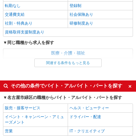
転勤なし
登録制
詳細を見る
キープ
交通費支給
社会保険あり
パート
社割・特典あり
研修制度あり
エイジフリーハウス名古屋篠の風
資格取得支援制度あり
サ高住小規模多機能／介護職／16-20時
時給1,193円〜1,257円 ※経験・能力・資格等
同じ職種から求人を探す
による 社会福祉士・介護福祉士 時給1,257円 その
他資格 時給1,193円
医療・介護・福祉
エイジフリーハウス名古屋篠の風 愛知県名古
屋市緑区相川3丁目243番
介護職・ヘルパー
関連する条件をもっと見る
同じ特徴から求人を探す
詳細を見る
キープ
未経験歓迎
ミドル（40代～）活躍中
その他の条件でバイト・アルバイト・パートを探す
パート
週2～3日勤務OK
深夜
パナソニック エイジフリーケアセンターみどり
名古屋市緑区の職種からバイト・アルバイト・パートを探す
訪問入浴／介護職／運転なし／パート／勤務日
交通費支給
社会保険あり
数は応相談
販売・接客サービス
ヘルス・ビューティー
時給1,346円〜1,447円 ※経験・能力・資格等
イベント・キャンペーン・アミュ
ドライバー・配達
による 初任者研修 時給1,346円 実務者研修 時給
ーズメント
1,346円 介護福祉士 時給1,447円 ※サービス提供8
パナソニック エイジフリーケアセンターみど
件目以降〜1,000円/件 手当あり ※一律処遇改善加
営業
IT・クリエイティブ
り 愛知県名古屋市緑区相川3-38
算含む 〇時間外勤務手当 〇土日祝勤務手当 〇無