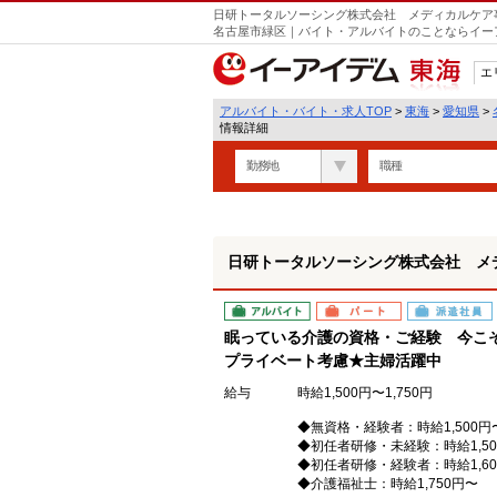
日研トータルソーシング株式会社 メディカルケア事
遣
名古屋市緑区｜バイト・アルバイトのことならイー
エ
東海
アルバイト・バイト・求人TOP
>
東海
>
愛知県
>
情報詳細
勤務地
職種
日研トータルソーシング株式会社 メ
アルバイト
パート
派遣社員
眠っている介護の資格・ご経験 今こ
プライベート考慮★主婦活躍中
給与
時給1,500円〜1,750円
◆無資格・経験者：時給1,500円
◆初任者研修・未経験：時給1,50
◆初任者研修・経験者：時給1,60
◆介護福祉士：時給1,750円〜