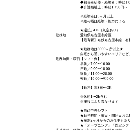
◆初任者研修・経験者：時給1,6
◆介護福祉士：時給1,750円〜
※経験者は3ヶ月以上
※給与幅は経験・能力による
★週払いOK（規定あり）
勤務地
愛知県名古屋市緑区
【最寄駅】名鉄名古屋本線 有
★勤務地は3000ヶ所以上★
自宅から通いやすいエリアなど
勤務時間・曜日
【シフト例】
早番／7:00〜16:00
日勤／9:00〜18:00
遅番／11:00〜20:00
夜勤／16:00〜翌9:00
【勤務】週3日〜OK
※休憩1〜2h含む
※施設により異なります
★自己申告シフト
★勤務時間・曜日・開始日お気
★短期2ヶ月からのお仕事もあ
★「オープニング」「固定シフ