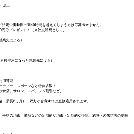
）以上
）
て法定労働時間の週40時間を超えてしまう方は応募出来ません。
000円分プレゼント！（来社交通費として）
就業先による）
（直接雇用になった就業先による）
利用可能
ーティー、スポーツなど特典多数！
飲食店、サロン、スパ、ジム割引など）
後（最長6ヵ月）、双方が合意すれば直接雇用されます。
、手指の消毒、備品などの定期的な消毒・定期的な換気、施設への来訪者の制限