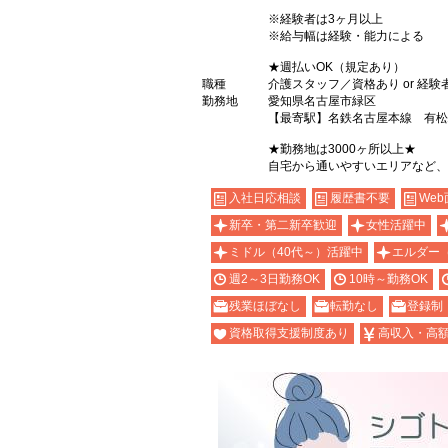
※経験者は3ヶ月以上
※給与幅は経験・能力による
★週払いOK（規定あり）
職種
介護スタッフ／資格あり or 経験
勤務地
愛知県名古屋市緑区
【最寄駅】名鉄名古屋本線 有松
★勤務地は3000ヶ所以上★
自宅から通いやすいエリアなど、
入社日応相談
履歴書不要
Web
新卒・第二新卒歓迎
女性活躍中
ミドル（40代～）活躍中
エルダー
週2～3日勤務OK
10時～勤務OK
残業ほぼなし
転勤なし
登録制
資格取得支援制度あり
高収入・高