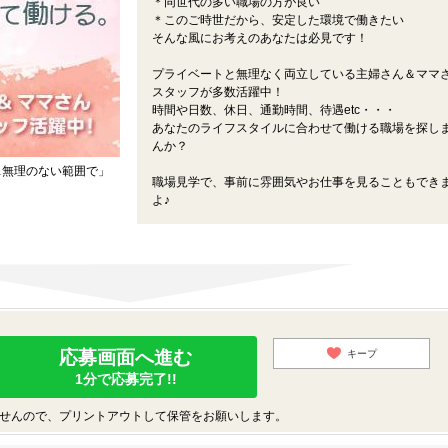
＊同世代の多い職場の方が良い
＊このご時世だから、安定した環境で働きたい
そんな風にお考えのあなたは必見です！
プライベートと無理なく両立している主婦さん＆ママ
スタッフが多数活躍中！
時間や日数、休日、通勤時間、待遇etc・・・
あなたのライフスタイルに合わせて働ける職場を探し
んか？
…無理のない範囲で」
職場見学で、事前に雰囲気やお仕事を見ることもでき
よ♪
応募画面へ進む
キープ
1分で応募完了!!
せんので、プリントアウトして保管をお願いします。