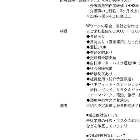
応募資格・経験
※下記どちらかお持ちの方
・介護職員初任者研修（HH2級
・介護職のご経験（3ヶ月以上
※22時〜翌5時は18歳以上
Wワークの場合、当社と合わせ
待遇
☆ご来社登録でQUOカード2,
◆昇給あり
◆賞与あり（直接雇用になった
◆週払いOK
◆有給休暇あり
◆交通費全額支給
◆自転車・車・バイク通勤OK
◆社会保険完備
◆研修制度あり
◆社員登用（紹介予定派遣）
◆ベネフィット・ステーション
旅行、グルメ、リラク＆ビュ
（テーマパーク、宿泊、旅行、
◆勤務中のマスク着用OK
備考
※紹介予定派遣は派遣期間終了
■感染症対策として
全従業員の検温・マスクの着用
などを徹底しています◎
■受動喫煙対策について