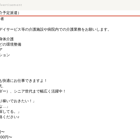
介予定派遣）
験者
デイサービス等の介護施設や病院内での介護業務をお願いします。
身体介護
どの環境整備
ア
ション
も快適にお仕事できますよ！
代、
ダー）、シニア世代まで幅広く活躍中！
り稼いでおきたい！」
な…」
探してる。」
絡ください♪
円〜
00円〜