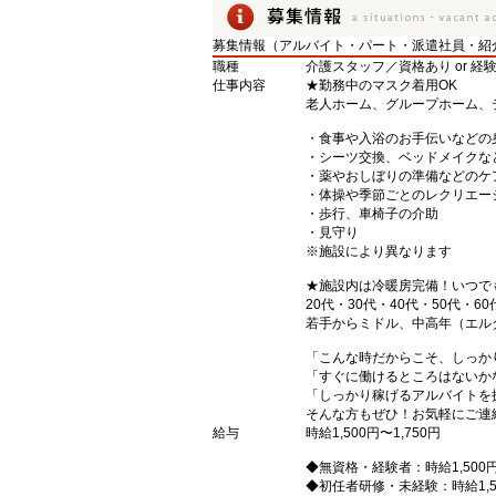
募集情報（アルバイト・パート・派遣社員・紹
職種
介護スタッフ／資格あり or 経
仕事内容
★勤務中のマスク着用OK
老人ホーム、グループホーム、
・食事や入浴のお手伝いなどの
・シーツ交換、ベッドメイクな
・薬やおしぼりの準備などのケ
・体操や季節ごとのレクリエー
・歩行、車椅子の介助
・見守り
※施設により異なります
★施設内は冷暖房完備！いつで
20代・30代・40代・50代・60
若手からミドル、中高年（エル
「こんな時だからこそ、しっか
「すぐに働けるところはないか
「しっかり稼げるアルバイトを
そんな方もぜひ！お気軽にご連
給与
時給1,500円〜1,750円
◆無資格・経験者：時給1,500
◆初任者研修・未経験：時給1,5