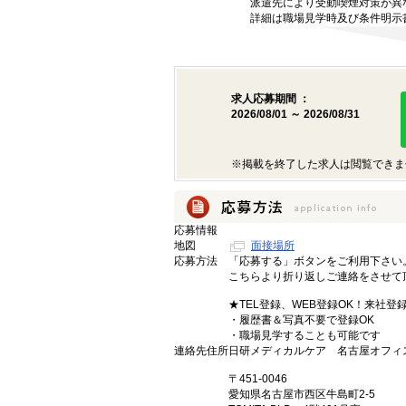
派遣先により受動喫煙対策が異
詳細は職場見学時及び条件明示
求人応募期間 ：
2026/08/01 ～ 2026/08/31
※掲載を終了した求人は閲覧できま
応募情報
地図
面接場所
応募方法
「応募する」ボタンをご利用下さい
こちらより折り返しご連絡をさせて
★TEL登録、WEB登録OK！来社登
・履歴書＆写真不要で登録OK
・職場見学することも可能です
連絡先住所
日研メディカルケア 名古屋オフィ
〒451-0046
愛知県名古屋市西区牛島町2-5