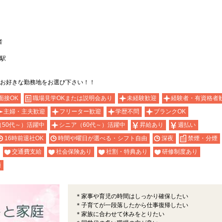
者
駅
お好きな勤務地をお選び下さい！！
面接OK
職場見学OKまたは説明会あり
未経験歓迎
経験者・有資格者
主婦・主夫歓迎
フリーター歓迎
学歴不問
ブランクOK
（50代～）活躍中
シニア（60代～）活躍中
昇給あり
週払い
16時前退社OK
時間や曜日が選べる・シフト自由
深夜
禁煙・分煙
交通費支給
社会保険あり
社割・特典あり
研修制度あり
額
＊家事や育児の時間はしっかり確保したい
＊子育てが一段落したから仕事復帰したい
＊家族に合わせて休みをとりたい