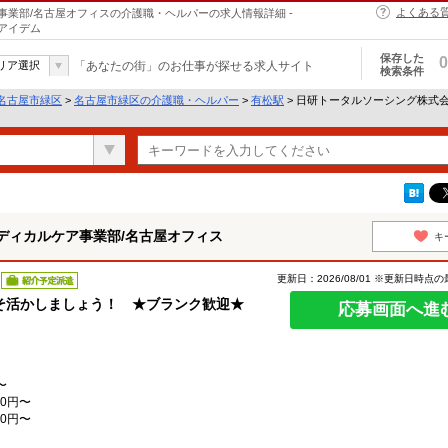
よくある
業部/名古屋オフィスの介護職・ヘルパーの求人情報詳細 -
アイデム
保存した
0
リア選択
「あなたの街」のお仕事が探せる求人サイト
検索条件
名古屋市緑区
>
名古屋市緑区の介護職・ヘルパー
>
有松駅
> 日研トータルソーシング株式
ディカルケア事業部/名古屋オフィス
キ
更新日：2026/08/01 ※更新日時点
紹介予定派遣
そ活かしましょう！ ★ブランク歓迎★
応募画面へ進
〜
0円〜
0円〜