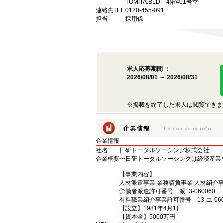
TOMITA.BLD 4階401号室
連絡先TEL
0120-455-091
担当
採用係
求人応募期間 ：
2026/08/01 ～ 2026/08/31
※掲載を終了した求人は閲覧できま
企業情報
社名
日研トータルソーシング株式会社
企業概要
〜日研トータルソーシングは経済産業
【事業内容】
人材派遣事業 業務請負事業 人材紹介
労働者派遣許可番号 派13-060060
有料職業紹介事業許可番号 13-ユ-060
【設立】1981年4月1日
【資本金】5000万円