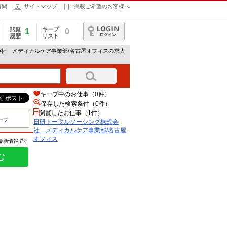
質問
サイトマップ
掲載ご希望のお客様へ
閲覧
キープ
1
0
履歴
リスト
ログイン
会社 メディカルケア事業部/名古屋オフィスの求人
キープ中のお仕事（0件）
保存した検索条件（
0
件）
閲覧したお仕事（1件）
ープ
日研トータルソーシング株式会
社 メディカルケア事業部/名古屋
オフィス
の最新情報です
む