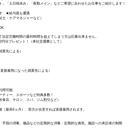
ト」「土日祝休み」「夜勤メイン」などご希望に合わせたお仕事をご紹介します！
す ★給与面も優遇
祉士・ケアマネジャーなど）
OK
て法定労働時間の週40時間を超えてしまう方は応募出来ません。
000円分プレゼント！（来社交通費として）
就業先による）
（直接雇用になった就業先による）
利用可能
ーティー、スポーツなど特典多数！
飲食店、サロン、スパ、ジム割引など）
後（最長6ヵ月）、双方が合意すれば直接雇用されます。
、手指の消毒、備品などの定期的な消毒・定期的な換気、施設への来訪者の制限