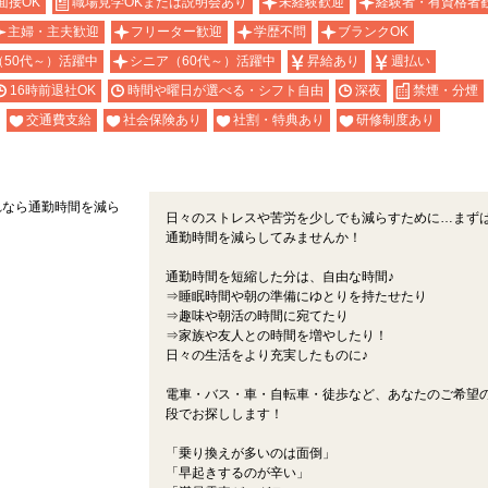
面接OK
職場見学OKまたは説明会あり
未経験歓迎
経験者・有資格者
主婦・主夫歓迎
フリーター歓迎
学歴不問
ブランクOK
（50代～）活躍中
シニア（60代～）活躍中
昇給あり
週払い
16時前退社OK
時間や曜日が選べる・シフト自由
深夜
禁煙・分煙
交通費支給
社会保険あり
社割・特典あり
研修制度あり
れなら通勤時間を減ら
日々のストレスや苦労を少しでも減らすために…まず
通勤時間を減らしてみませんか！
通勤時間を短縮した分は、自由な時間♪
⇒睡眠時間や朝の準備にゆとりを持たせたり
⇒趣味や朝活の時間に宛てたり
⇒家族や友人との時間を増やしたり！
日々の生活をより充実したものに♪
電車・バス・車・自転車・徒歩など、あなたのご希望
段でお探しします！
「乗り換えが多いのは面倒」
「早起きするのが辛い」