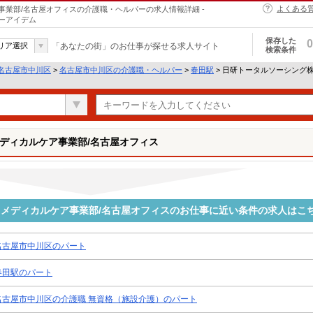
よくある
業部/名古屋オフィスの介護職・ヘルパーの求人情報詳細 -
ーアイデム
保存した
0
リア選択
「あなたの街」のお仕事が探せる求人サイト
検索条件
名古屋市中川区
>
名古屋市中川区の介護職・ヘルパー
>
春田駅
> 日研トータルソーシング
ディカルケア事業部/名古屋オフィス
メディカルケア事業部/名古屋オフィスのお仕事に近い条件の求人はこ
名古屋市中川区のパート
春田駅のパート
名古屋市中川区の介護職 無資格（施設介護）のパート