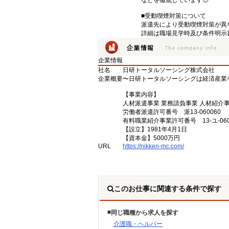
などを徹底しています◎
■受動喫煙対策について
派遣先により受動喫煙対策が異
詳細は職場見学時及び条件明示
企業情報
社名
日研トータルソーシング株式会社
企業概要
〜日研トータルソーシングは経済産業
【事業内容】
人材派遣事業 業務請負事業 人材紹介
労働者派遣許可番号 派13-060060
有料職業紹介事業許可番号 13-ユ-060
【設立】1981年4月1日
【資本金】5000万円
URL
https://nikken-mc.com/
このお仕事に関連する条件で探す
同じ職種から求人を探す
介護職・ヘルパー