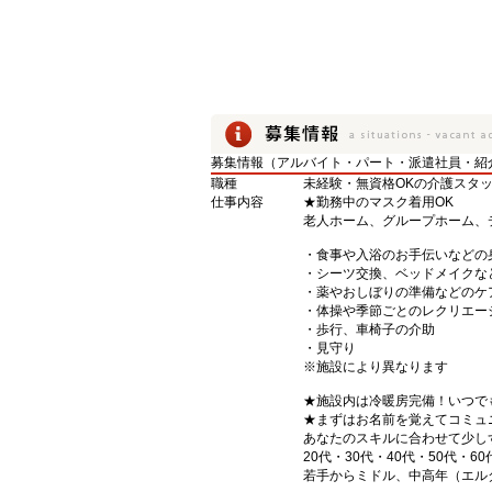
募集情報（アルバイト・パート・派遣社員・紹
職種
未経験・無資格OKの介護スタ
仕事内容
★勤務中のマスク着用OK
老人ホーム、グループホーム、
・食事や入浴のお手伝いなどの
・シーツ交換、ベッドメイクな
・薬やおしぼりの準備などのケ
・体操や季節ごとのレクリエー
・歩行、車椅子の介助
・見守り
※施設により異なります
★施設内は冷暖房完備！いつで
★まずはお名前を覚えてコミュ
あなたのスキルに合わせて少し
20代・30代・40代・50代・60
若手からミドル、中高年（エル