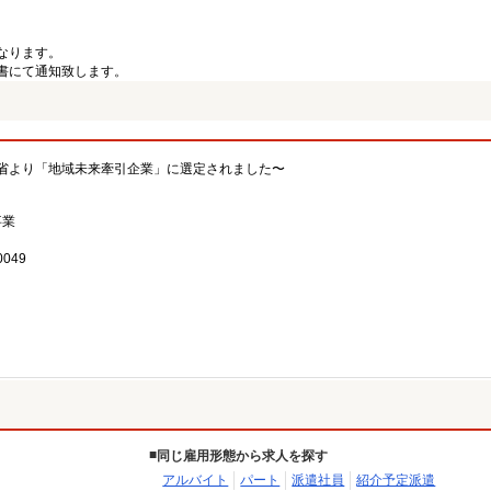
なります。
書にて通知致します。
省より「地域未来牽引企業」に選定されました〜
事業
049
同じ雇用形態から求人を探す
アルバイト
パート
派遣社員
紹介予定派遣