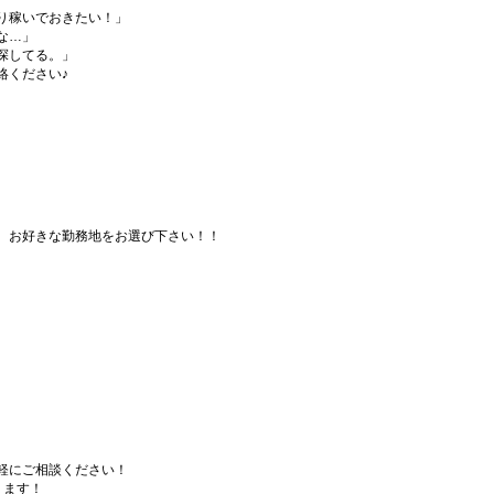
り稼いでおきたい！」
な…」
探してる。」
絡ください♪
、お好きな勤務地をお選び下さい！！
軽にご相談ください！
ります！