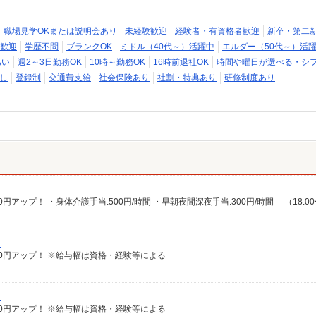
職場見学OKまたは説明会あり
未経験歓迎
経験者・有資格者歓迎
新卒・第二
歓迎
学歴不問
ブランクOK
ミドル（40代～）活躍中
エルダー（50代～）活
払い
週2～3日勤務OK
10時～勤務OK
16時前退社OK
時間や曜日が選べる・シ
し
登録制
交通費支給
社会保険あり
社割・特典あり
研修制度あり
）
給100円アップ！ ※給与幅は資格・経験等による
）
給100円アップ！ ※給与幅は資格・経験等による