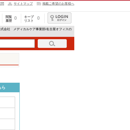
質問
サイトマップ
掲載ご希望のお客様へ
閲覧
キープ
0
0
履歴
リスト
ログイン
株式会社 メディカルケア事業部/名古屋オフィスの
ちら