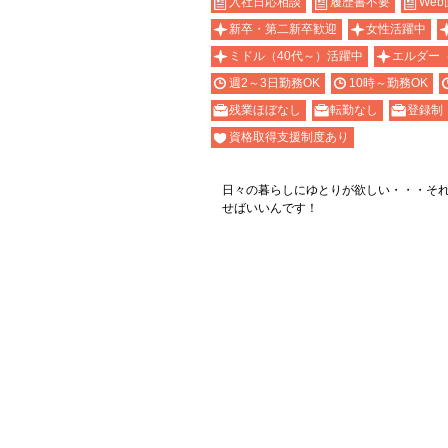
入社日応相談
履歴書不要
Web
新卒・第二新卒歓迎
女性活躍中
ミドル（40代～）活躍中
エルダー
週2～3日勤務OK
10時～勤務OK
残業ほぼなし
転勤なし
登録制
資格取得支援制度あり
日々の暮らしにゆとりが欲しい・・・そ
せばいいんです！