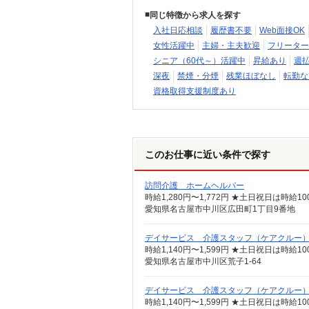
同じ特徴から求人を探す
入社日応相談
履歴書不要
Web面接OK
女性活躍中
主婦・主夫歓迎
フリーター
シニア（60代～）活躍中
昇給あり
週
深夜
禁煙・分煙
残業ほぼなし
転勤な
資格取得支援制度あり
このお仕事に近い条件で探す
訪問介護 ホームヘルパー
愛知県名古屋市中川区広田町1丁目9番地
デイサービス 介護スタッフ（ケアクルー
時給1,140円〜1,599円 ★土日祝日は時
愛知県名古屋市中川区荒子1-64
デイサービス 介護スタッフ（ケアクルー
時給1,140円〜1,599円 ★土日祝日は時