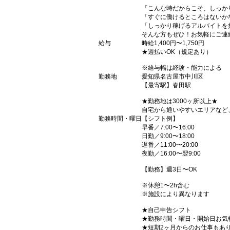
「こんな時だからこそ、しっか
「すぐに働けるところはないか
「しっかり稼げるアルバイトを
そんな方もぜひ！お気軽にご連
給与
時給1,400円〜1,750円
★週払いOK（規定あり）
※給与幅は経験・能力による
勤務地
愛知県名古屋市中川区
【最寄駅】春田駅
★勤務地は3000ヶ所以上★
自宅から通いやすいエリアなど
勤務時間・曜日
【シフト例】
早番／7:00〜16:00
日勤／9:00〜18:00
遅番／11:00〜20:00
夜勤／16:00〜翌9:00
【勤務】週3日〜OK
※休憩1〜2h含む
※施設により異なります
★自己申告シフト
★勤務時間・曜日・開始日お気
★短期2ヶ月からのお仕事もあ