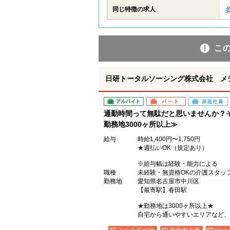
同じ特徴の求人
こ
日研トータルソーシング株式会社 メ
アルバイト
パート
派遣社員
通勤時間って無駄だと思いませんか？
勤務地3000ヶ所以上≫
給与
時給1,400円〜1,750円
★週払いOK（規定あり）
※給与幅は経験・能力による
職種
未経験・無資格OKの介護スタッ
勤務地
愛知県名古屋市中川区
【最寄駅】春田駅
★勤務地は3000ヶ所以上★
自宅から通いやすいエリアなど、