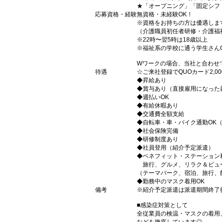
★「オープニング」「固定シフ
応募資格・経験
無資格・未経験OK！
※資格をお持ちの方は優遇しま
（介護職員初任者研修・介護福
※22時〜翌5時は18歳以上
※福祉系の学校に通う学生さん
Wワークの場合、当社と合わせ
待遇
☆ご来社登録でQUOカード2,
◆昇給あり
◆賞与あり（直接雇用になった
◆週払いOK
◆有給休暇あり
◆交通費全額支給
◆自転車・車・バイク通勤OK
◆社会保険完備
◆研修制度あり
◆社員登用（紹介予定派遣）
◆ベネフィット・ステーション
旅行、グルメ、リラク＆ビュ
（テーマパーク、宿泊、旅行、
◆勤務中のマスク着用OK
備考
※紹介予定派遣は派遣期間終了
■感染症対策として
全従業員の検温・マスクの着用