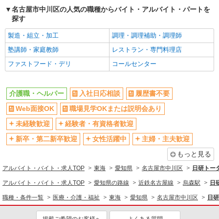
介護職員（ヘルパー）（施設兼務）
名古屋市中川区の人気の職種からバイト・アルバイト・パートを
月給287,634円〜347,460円（経験・能力等に
探す
よる） ＜給与補足＞夜勤6〜10回分（46,434〜
80,260円）含む。※夜勤1回あたり7,739〜8,026円
愛知県名古屋市中川区中野新町3-51 バス停
製造・組立・加工
調理・調理補助・調理師
（深夜割増＋夜勤2手当）、11,139〜11,426円（深
「昭和橋」下車後、徒歩5分
夜割増＋夜勤1手当）
塾講師・家庭教師
レストラン・専門料理店
ファストフード・デリ
コールセンター
詳細を見る
キープ
正社員
介護職・ヘルパー
入社日応相談
履歴書不要
地域密着型デイサービス ソラスト尾頭橋/2380000044-019
Web面接OK
介護職員（ヘルパー）（施設兼務）
職場見学OKまたは説明会あり
月給231,200円〜257,200円（経験・能力等に
未経験歓迎
経験者・有資格者歓迎
よる）
新卒・第二新卒歓迎
女性活躍中
主婦・主夫歓迎
愛知県名古屋市中川区尾頭橋3-15-13
もっと見る
詳細を見る
キープ
アルバイト・バイト・求人TOP
東海
愛知県
名古屋市中川区
日研トー
アルバイト・バイト・求人TOP
愛知県の路線
近鉄名古屋線
烏森駅
日
派遣社員
（株）ウィルオブ・ワークCW 名古屋支店/ms230101
職種・条件一覧
医療・介護・福祉
東海
愛知県
名古屋市中川区
日研
介護スタッフ
時給1600円 ◆前払い・日払い・週払いOK