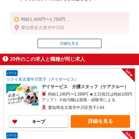
時給1,400円〜1,750円
★週払いOK（規定あり）
愛知県名古屋市中川区
※給与幅は経験・能力による
詳細を見る
ID：AE0626559651
20
件のこの求人と職種が同じ求人
掲載期間終了
NEW
パート
ツクイ名古屋中川荒子（デイサービス）
デイサービス 介護スタッフ（ケアクルー）
時給1,140円〜1,599円 ★土日祝日は時給100円
アップ！ ※給与幅は資格・経験等による
愛知県名古屋市中川区荒子1-64
詳細を見る
キープ
NEW
パート