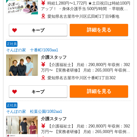
時給1,280円〜1,772円 ★土日祝日は時給100円
アップ！ ・身体介護手当:500円/時間 ・早朝夜間
深夜手当:300円/時間 （18:00〜翌07:59の時間
愛知県名古屋市中川区広田町1丁目9番地
帯） ・ICT手当:2,000円/月 ・深夜割増は別途支給
・ケア→ケアの移動時間も賃金（時給）を支給 ※
詳細を見る
キープ
特定事業所加算手当:60円/時間含む ※給与幅は資
格・経験等による
正社員
そんぽの家 十番町/1093aa1
介護スタッフ
【介護福祉士】 月給：290,800円 年収例：392
万円〜 【実務者研修】 月給：265,000円 年収例：
360万円〜 【初任者研修・無資格】 月給：
愛知県名古屋市中川区十番町1丁目302
249,300円 年収例：337万円〜 ※職務手当、働き
がい向上手当、日祝手当（月平均2回分）、夜勤手
詳細を見る
キープ
当（月平均5回分）等、毎月平均的に支払われる手
当を含みます。 ※介護福祉士のみ、特別職務手当
も含む ◎残業時は別途時間外手当支給（超過1
正社員
分〜） ◎賞与 基本給2.08ヶ月分/年支給
そんぽの家 松葉公園/1082aa1
介護スタッフ
【介護福祉士】 月給：290,800円 年収例：392
万円〜 【実務者研修】 月給：265,000円 年収例：