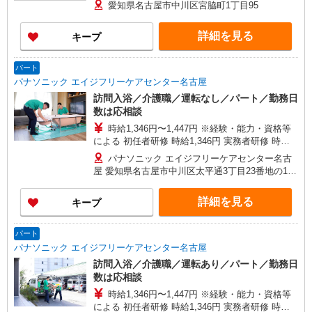
360万円〜 【初任者研修・無資格】 月給：
愛知県名古屋市中川区宮脇町1丁目95
249,300円 年収例：337万円〜 ※職務手当、働き
がい向上手当、日祝手当（月平均2回分）、夜勤手
詳細を見る
キープ
当（月平均5回分）等、毎月平均的に支払われる手
当を含みます。 ※介護福祉士のみ、特別職務手当
も含む ◎残業時は別途時間外手当支給（超過1
パート
分〜） ◎賞与 基本給2.08ヶ月分/年支給
パナソニック エイジフリーケアセンター名古屋
訪問入浴／介護職／運転なし／パート／勤務日
数は応相談
時給1,346円〜1,447円 ※経験・能力・資格等
による 初任者研修 時給1,346円 実務者研修 時給
1,346円 介護福祉士 時給1,447円 ※サービス提供8
パナソニック エイジフリーケアセンター名古
件目以降〜1,000円/件 手当あり ※一律処遇改善加
屋 愛知県名古屋市中川区太平通3丁目23番地の1
算含む 〇時間外勤務手当 〇土日祝勤務手当 〇無
2階
事故無違反表彰金 〇年末年始勤務手当
詳細を見る
キープ
パート
パナソニック エイジフリーケアセンター名古屋
訪問入浴／介護職／運転あり／パート／勤務日
数は応相談
時給1,346円〜1,447円 ※経験・能力・資格等
による 初任者研修 時給1,346円 実務者研修 時給