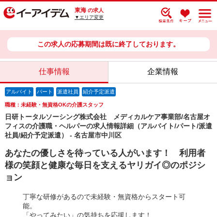
東海
の求人
▼エリア変更
この求人の応募期間は既に終了しております。
仕事情報
企業情報
アルバイト
パート
派遣社員
紹介予定派遣
職種：未経験・無資格OKの介護スタッフ
日研トータルソーシング株式会社 メディカルケア事業部/名古屋オ
フィスの介護職・ヘルパーの求人情報詳細（アルバイト/パート/派遣
社員/紹介予定派遣） - 名古屋市中川区
あなたの優しさを待っている人がいます！ 利用者
様の笑顔と健康な毎日を支えるヤリガイ◎のポジシ
ョン
丁寧な研修があるので未経験・無資格からスタート可
能。
「やってみたい」の気持ちを応援します！