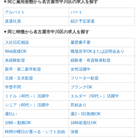
同じ雇用形態から名古屋市中川区の求人を探す
愛知県名古屋市中川区
アルバイト
パート
詳細を見る
キープ
派遣社員
紹介予定派遣
派遣社員
同じ特徴から名古屋市中川区の求人を探す
（株）ウィルオブ・ワークCW 名古屋支店/ms230101
入社日応相談
履歴書不要
夜勤専従
Web面接OK
職場見学OKまたは説明会あり
時給1600円 ◆前払い・日払い・週払いOK
愛知県名古屋市中川区
未経験歓迎
経験者・有資格者歓迎
新卒・第二新卒歓迎
女性活躍中
詳細を見る
キープ
主婦・主夫歓迎
フリーター歓迎
学歴不問
ブランクOK
正社員
介護付有料老人ホーム ソラスト尾頭橋/2380000047-001
ミドル（40代～）活躍中
エルダー（50代～）活躍中
介護職員（ヘルパー）（役職なし）
シニア（60代～）活躍中
昇給あり
月給230,650円〜241,210円（経験・能力等に
週払い
週2～3日勤務OK
よる） ＜給与補足＞夜勤5回分（26,050〜26,610
円）含む。※夜勤1回あたり5,210〜5,322円（深夜
愛知県名古屋市中川区尾頭橋3-15-13
10時～勤務OK
16時前退社OK
割増＋夜勤手当）
時間や曜日が選べる・シフト自由
深夜
詳細を見る
キープ