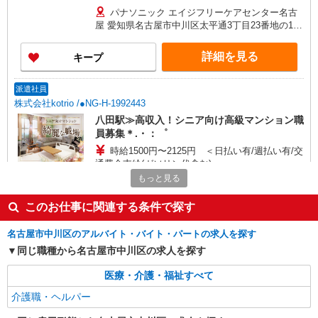
1,346円 介護福祉士 時給1,447円 ※サービス提供8
パナソニック エイジフリーケアセンター名古
件目以降〜1,000円/件 手当あり ※一律処遇改善加
屋 愛知県名古屋市中川区太平通3丁目23番地の1
算含む 〇時間外勤務手当 〇土日祝勤務手当 〇無
2階
事故無違反表彰金 〇年末年始勤務手当
詳細を見る
キープ
派遣社員
株式会社kotrio /●NG-H-1992443
八田駅≫高収入！シニア向け高級マンション職
員募集＊.・：゜
時給1500円〜2125円 ＜日払い有/週払い有/交
通費全支給(ガソリン代含む)＞
もっと見る
名古屋市中川区◎交通手段相談OK
このお仕事に関連する条件で探す
詳細を見る
キープ
名古屋市中川区のアルバイト・バイト・パートの求人を探す
派遣社員
同じ職種から名古屋市中川区の求人を探す
株式会社ユース/y01_every-4-e
医療・介護・福祉すべて
50代60代の方活躍中。無資格の方も歓迎の施
設介護 ブランクがある方もお待ちしておりま
介護職・ヘルパー
す。
時給1150円