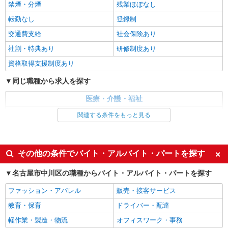
禁煙・分煙
残業ほぼなし
転勤なし
登録制
アルバイト
パート
介護付有料老人ホーム ソラスト尾頭橋/2380000047-006
交通費支給
社会保険あり
介護職員（ヘルパー）（役職なし）
社割・特典あり
研修制度あり
時給1,280円
資格取得支援制度あり
愛知県名古屋市中川区尾頭橋3-15-13
同じ職種から求人を探す
詳細を見る
キープ
医療・介護・福祉
介護職・ヘルパー
アルバイト
パート
関連する条件をもっと見る
地域密着型デイサービス ソラスト尾頭橋/2380000044-017
同じ特徴から求人を探す
介護職員（ヘルパー）（役職なし）
時給1,280円〜1,310円（経験・能力等による）
未経験歓迎
ミドル（40代～）活躍中
その他の条件でバイト・アルバイト・パートを探す
愛知県名古屋市中川区尾頭橋3-15-13
週2～3日勤務OK
深夜
名古屋市中川区の職種からバイト・アルバイト・パートを探す
交通費支給
社会保険あり
詳細を見る
キープ
ファッション・アパレル
販売・接客サービス
教育・保育
ドライバー・配達
正社員
グループホーム やすらぎの里中野新町/2380000023-007
軽作業・製造・物流
オフィスワーク・事務