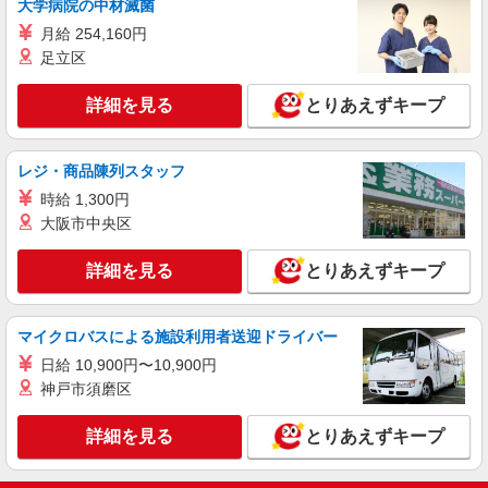
大学病院の中材滅菌
時給1,350円〜1,600円 ★週払いOK（規定あ
り） ※給与幅は経験・能力による
月給 254,160円
足立区
愛知県西尾市 【最寄駅】豊橋鉄道東田本線
「競輪場前」駅 ★勤務地は3000ヶ所以上★ 自宅
から通いやすいエリアなど、お好きな勤務地をお
詳細を見る
とりあえずキープ
選び下さい！！
詳細を見る
キープ
レジ・商品陳列スタッフ
アルバイト
パート
派遣社員
紹介予定派遣
日研トータルソーシング株式会社 メディカルケア事業部/知立オフィ
時給 1,300円
ス
大阪市中央区
未経験・無資格OKの介護スタッフ
詳細を見る
とりあえずキープ
時給1,350円〜1,600円 ★週払いOK（規定あ
り） ※給与幅は経験・能力による
愛知県西尾市 【最寄駅】豊橋鉄道渥美線「向
マイクロバスによる施設利用者送迎ドライバー
ケ丘」駅 ★勤務地は3000ヶ所以上★ 自宅から通
いやすいエリアなど、お好きな勤務地をお選び下
日給 10,900円〜10,900円
さい！！
詳細を見る
キープ
神戸市須磨区
詳細を見る
とりあえずキープ
派遣社員
株式会社kotrio /●NG-H-1992512
[ 高収入 ]西尾駅近く【日収1.2万円】生活支援