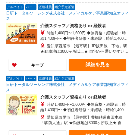
アルバイト
パート
派遣社員
紹介予定派遣
日研トータルソーシング株式会社 メディカルケア事業部/知立オフィ
ス
介護スタッフ／資格あり or 経験者
時給1,400円〜1,600円 ◆無資格・経験者：時
給1,400円〜 ◆初任者研修・未経験：時給1,400
円〜 ◆初任者研修・経験者：時給1,500円〜 ◆介
愛知県西尾市 【最寄駅】JR飯田線「下地」駅
護福祉士：時給1,600円〜 ※経験者は3ヶ月以上 ※
★勤務地は3000ヶ所以上★ 自宅から通いやすいエ
給与幅は経験・能力による ★週払いOK（規定あ
リアなど、お好きな勤務地をお選び下さい！！
り）
詳細を見る
キープ
アルバイト
パート
派遣社員
紹介予定派遣
日研トータルソーシング株式会社 メディカルケア事業部/知立オフィ
ス
介護スタッフ／資格あり or 経験者
時給1,400円〜1,600円 ◆無資格・経験者：時
給1,400円〜 ◆初任者研修・未経験：時給1,400
円〜 ◆初任者研修・経験者：時給1,500円〜 ◆介
愛知県西尾市 【最寄駅】豊橋鉄道東田本線
護福祉士：時給1,600円〜 ※経験者は3ヶ月以上 ※
「駅前大通」駅 ★勤務地は3000ヶ所以上★ 自宅
給与幅は経験・能力による ★週払いOK（規定あ
から通いやすいエリアなど、お好きな勤務地をお
り）
選び下さい！！