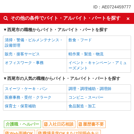
未経験歓迎
ミドル（40代～）活躍中
ID：AE0724459777
週2～3日勤務OK
深夜
その他の条件でバイト・アルバイト・パートを探す
交通費支給
社会保険あり
西尾市の職種からバイト・アルバイト・パートを探す
清掃・警備・ビルメンテナンス・
飲食・フード
設備管理
販売・接客サービス
軽作業・製造・物流
オフィスワーク・事務
イベント・キャンペーン・アミュ
ーズメント
西尾市の人気の職種からバイト・アルバイト・パートを探す
スイーツ・ケーキ・パン
調理・調理補助・調理師
医療事務・受付・クラーク
コンビニ・スーパー
保育士・保育補助
食品製造・加工
介護職・ヘルパー
入社日応相談
履歴書不要
Web面接OK
職場見学OKまたは説明会あり