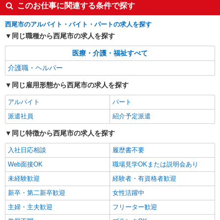
このお仕事に関連する条件で探す
員さん大募集！
時給1500円〜2125円 ＜日払い有/週払い有/交
西尾市のアルバイト・バイト・パートの求人を探す
通費全支給(ガソリン代含む)＞
同じ職種から西尾市の求人を探す
西尾市
医療・介護・福祉すべて
詳細を見る
キープ
介護職・ヘルパー
アルバイト
同じ雇用形態から西尾市の求人を探す
パート
派遣社員
紹介予定派遣
日研トータルソーシング株式会社 メディカルケア事業部/知立オフィ
アルバイト
パート
ス
介護スタッフ／資格あり or 経験者
派遣社員
紹介予定派遣
時給1,400円〜1,600円 ◆無資格・経験者：時
同じ特徴から西尾市の求人を探す
給1,400円〜 ◆初任者研修・未経験：時給1,400
円〜 ◆初任者研修・経験者：時給1,500円〜 ◆介
愛知県西尾市 【最寄駅】米津駅 ★勤務地は
入社日応相談
履歴書不要
護福祉士：時給1,600円〜 ※経験者は3ヶ月以上 ※
3000ヶ所以上★ 自宅から通いやすいエリアなど、
給与幅は経験・能力による ★週払いOK（規定あ
Web面接OK
職場見学OKまたは説明会あり
お好きな勤務地をお選び下さい！！
り）
詳細を見る
未経験歓迎
キープ
経験者・有資格者歓迎
新卒・第二新卒歓迎
女性活躍中
アルバイト
パート
派遣社員
紹介予定派遣
主婦・主夫歓迎
フリーター歓迎
日研トータルソーシング株式会社 メディカルケア事業部/知立オフィ
ス