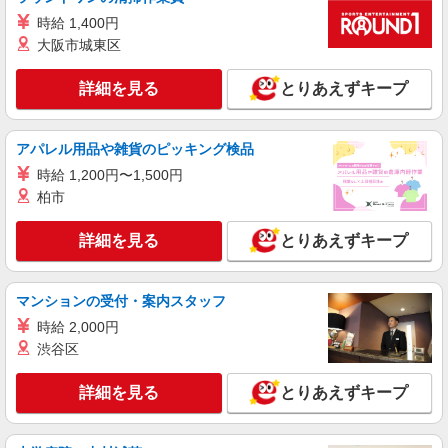
時給1500円〜2125円 ＜日払い有/週払い有/交
通費全支給(ガソリン代含む)＞
時給 1,400円
大阪市城東区
西尾市
詳細を見る
とりあえずキープ
詳細を見る
キープ
アルバイト
パート
派遣社員
紹介予定派遣
アパレル用品や雑貨のピッキング検品
日研トータルソーシング株式会社 メディカルケア事業部/知立オフィ
ス
時給 1,200円〜1,500円
柏市
未経験・無資格OKの介護スタッフ
時給1,350円〜1,600円 ★週払いOK（規定あ
詳細を見る
とりあえずキープ
り） ※給与幅は経験・能力による
愛知県西尾市 【最寄駅】豊橋鉄道東田本線
「東八町」駅 ★勤務地は3000ヶ所以上★ 自宅か
マンションの受付・案内スタッフ
ら通いやすいエリアなど、お好きな勤務地をお選
び下さい！！
時給 2,000円
詳細を見る
キープ
渋谷区
アルバイト
パート
派遣社員
紹介予定派遣
詳細を見る
とりあえずキープ
日研トータルソーシング株式会社 メディカルケア事業部/知立オフィ
ス
未経験・無資格OKの介護スタッフ