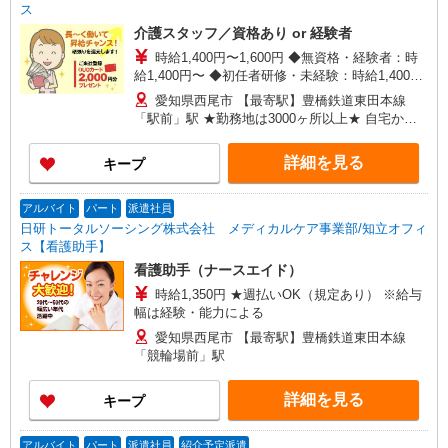
ス
介護スタッフ／資格あり or 経験者
時給1,400円〜1,600円 ◆無資格・経験者：時
給1,400円〜 ◆初任者研修・未経験：時給1,400
円〜 ◆初任者研修・経験者：時給1,500円〜 ◆介
愛知県西尾市 【最寄駅】豊橋鉄道東田本線
護福祉士：時給1,600円〜 ※経験者は3ヶ月以上 ※
「駅前」駅 ★勤務地は3000ヶ所以上★ 自宅から
給与幅は経験・能力による ★週払いOK（規定あ
通いやすいエリアなど、お好きな勤務地をお選び
り）
下さい！！
詳細を見る
キープ
アルバイト
パート
派遣社員
日研トータルソーシング株式会社 メディカルケア事業部/知立オフィ
ス【看護助手】
看護助手（ナースエイド）
時給1,350円 ★週払いOK（規定あり） ※給与
幅は経験・能力による
愛知県西尾市 【最寄駅】豊橋鉄道東田本線
「競輪場前」駅
詳細を見る
キープ
アルバイト
パート
派遣社員
紹介予定派遣