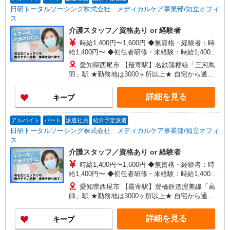
日研トータルソーシング株式会社 メディカルケア事業部/知立オフィ
ス
介護スタッフ／資格あり or 経験者
時給1,400円〜1,600円 ◆無資格・経験者：時
給1,400円〜 ◆初任者研修・未経験：時給1,400
円〜 ◆初任者研修・経験者：時給1,500円〜 ◆介
愛知県西尾市 【最寄駅】名鉄蒲郡線「三河鳥
護福祉士：時給1,600円〜 ※経験者は3ヶ月以上 ※
羽」駅 ★勤務地は3000ヶ所以上★ 自宅から通い
給与幅は経験・能力による ★週払いOK（規定あ
やすいエリアなど、お好きな勤務地をお選び下さ
り）
い！！
詳細を見る
キープ
アルバイト
パート
派遣社員
紹介予定派遣
日研トータルソーシング株式会社 メディカルケア事業部/知立オフィ
ス
介護スタッフ／資格あり or 経験者
時給1,400円〜1,600円 ◆無資格・経験者：時
給1,400円〜 ◆初任者研修・未経験：時給1,400
円〜 ◆初任者研修・経験者：時給1,500円〜 ◆介
愛知県西尾市 【最寄駅】豊橋鉄道渥美線「高
護福祉士：時給1,600円〜 ※経験者は3ヶ月以上 ※
師」駅 ★勤務地は3000ヶ所以上★ 自宅から通い
給与幅は経験・能力による ★週払いOK（規定あ
やすいエリアなど、お好きな勤務地をお選び下さ
り）
い！！
詳細を見る
キープ