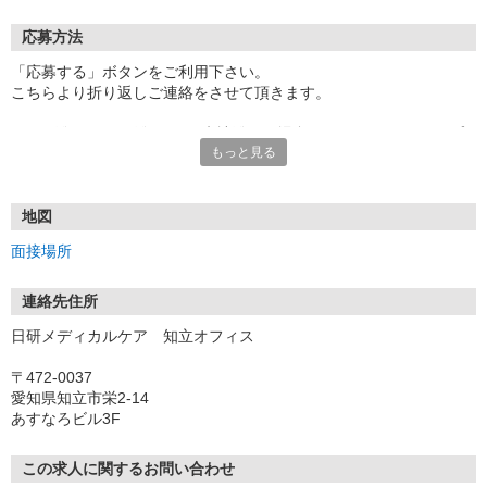
応募方法
「応募する」ボタンをご利用下さい。
こちらより折り返しご連絡をさせて頂きます。
★TEL登録、WEB登録OK！来社登録の場合はクオカード2000円プ
もっと見る
レゼント
・履歴書＆写真不要で登録OK
・職場見学することも可能です
地図
面接場所
連絡先住所
日研メディカルケア 知立オフィス
〒472-0037
愛知県知立市栄2-14
あすなろビル3F
この求人に関するお問い合わせ