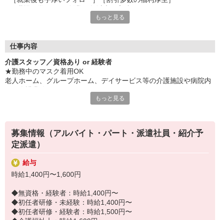
［職場見学OK］［創業40年以上の実績］
もっと見る
など、安心して長く続けられる待遇が目白押し！
紹介予定派遣では社員登用も可能です。
「せっかく働くならキャリアアップを目指したい」
仕事内容
そんなあなたにピッタリです◎
介護スタッフ／資格あり or 経験者
★勤務中のマスク着用OK
☆★必要な資格や経験は？★☆
老人ホーム、グループホーム、デイサービス等の介護施設や病院内
□ 介護職員初任者研修以上
での介護業務をお願いします。
□ 実務経験3ヶ月以上
もっと見る
ブランクがあってもしっかりフォローします！
・食事や入浴のお手伝いなどの身体介護
・シーツ交換、ベッドメイクなどの環境整備
・薬やおしぼりの準備などのケア
募集情報（アルバイト・パート・派遣社員・紹介予
・体操や季節ごとのレクリエーション
定派遣）
・歩行、車椅子の介助
・見守り
給与
※施設により異なります
時給1,400円〜1,600円
★施設内は冷暖房完備！いつでも快適にお仕事できますよ！
20代・30代・40代・50代・60代、
◆無資格・経験者：時給1,400円〜
若手からミドル、中高年（エルダー）、シニア世代まで幅広く活躍
◆初任者研修・未経験：時給1,400円〜
中！
◆初任者研修・経験者：時給1,500円〜