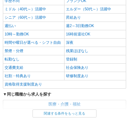
学歴不問
ブランクOK
未経験・無資格OKの介護スタッフ
ミドル（40代～）活躍中
エルダー（50代～）活躍中
時給1,350円〜1,600円 ★週払いOK（規定あ
シニア（60代～）活躍中
昇給あり
り） ※給与幅は経験・能力による
週払い
愛知県西尾市 【最寄駅】JR飯田線「下地」駅
週2～3日勤務OK
★勤務地は3000ヶ所以上★ 自宅から通いやすいエ
10時～勤務OK
16時前退社OK
リアなど、お好きな勤務地をお選び下さい！！
時間や曜日が選べる・シフト自由
深夜
詳細を見る
キープ
禁煙・分煙
残業ほぼなし
転勤なし
登録制
交通費支給
社会保険あり
社割・特典あり
研修制度あり
資格取得支援制度あり
同じ職種から求人を探す
医療・介護・福祉
介護職・ヘルパー
関連する条件をもっと見る
同じ特徴から求人を探す