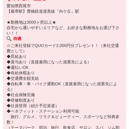
愛知県西尾市
【最寄駅】豊橋鉄道渥美線「向ケ丘」駅
★勤務地は3000ヶ所以上★
自宅から通いやすいエリアなど、お好きな勤務地をお選び下さ
い！！
待遇
☆ご来社登録でQUOカード2,000円分プレゼント！（来社交通
費として）
◆昇給あり
◆賞与あり（直接雇用になった就業先による）
◆週払いOK
◆有給休暇あり
◆交通費全額支給
◆自転車・車・バイク通勤OK（直接雇用になった就業先によ
る）
◆社会保険完備
◆研修制度あり
◆社員登用（紹介予定派遣）
◆ベネフィット・ステーション利用可能
旅行、グルメ、リラク＆ビューティー、スポーツなど特典多
数！
（テーマパーク、宿泊、旅行、飲食店、サロン、スパ、ジム割