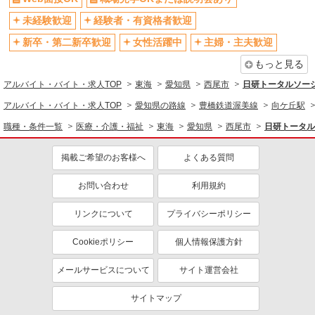
未経験歓迎
経験者・有資格者歓迎
新卒・第二新卒歓迎
女性活躍中
主婦・主夫歓迎
もっと見る
アルバイト・バイト・求人TOP
東海
愛知県
西尾市
日研トータルソー
アルバイト・バイト・求人TOP
愛知県の路線
豊橋鉄道渥美線
向ケ丘駅
職種・条件一覧
医療・介護・福祉
東海
愛知県
西尾市
日研トータル
掲載ご希望のお客様へ
よくある質問
お問い合わせ
利用規約
リンクについて
プライバシーポリシー
Cookieポリシー
個人情報保護方針
メールサービスについて
サイト運営会社
サイトマップ