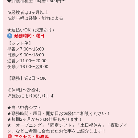
◆介護福祉士：時給1,600円〜
「こんな時だからこそ、しっかり稼いでおきたい！」
「すぐに働けるところはないかな…」
※経験者は3ヶ月以上
「しっかり稼げるアルバイトを探してる。」
※給与幅は経験・能力による
そんな方もぜひ！お気軽にご連絡ください♪
★週払いOK（規定あり）
勤務時間・曜日
【シフト例】
早番／7:00〜16:00
日勤／9:00〜18:00
遅番／11:00〜20:00
夜勤／16:00〜翌9:00
【勤務】週2日〜OK
※休憩1〜2h含む
※施設により異なります
★自己申告シフト
★勤務時間・曜日・開始日お気軽にご相談ください！
★短期2ヶ月からのお仕事もあります！
★「オープニング」「固定シフト」「土日祝休み」「夜勤メイ
ン」などご希望に合わせたお仕事をご紹介します！
アクセス・勤務地