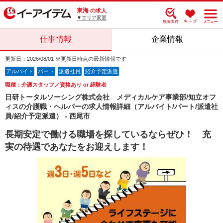
東海
の求人
▼エリア変更
仕事情報
企業情報
更新日：2026/08/01 ※更新日時点の最新情報です
アルバイト
パート
派遣社員
紹介予定派遣
職種：介護スタッフ／資格あり or 経験者
日研トータルソーシング株式会社 メディカルケア事業部/知立オフ
ィスの介護職・ヘルパーの求人情報詳細（アルバイト/パート/派遣社
員/紹介予定派遣） - 西尾市
長期安定で働ける職場を探しているならぜひ！ 充
実の待遇であなたをお迎えします！