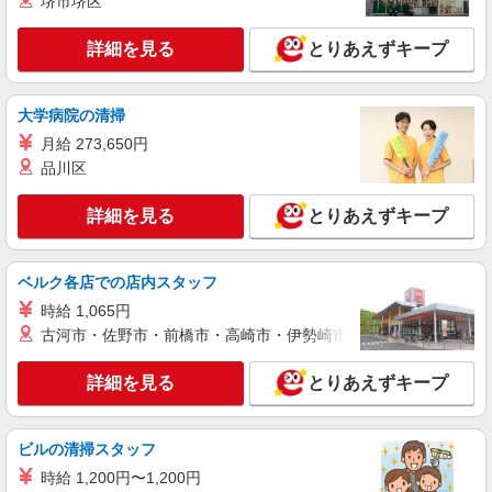
堺市堺区
護福祉士：時給1,600円〜 ※経験者は3ヶ月以上 ※
知大学前」駅 ★勤務地は3000ヶ所以上★ 自宅か
給与幅は経験・能力による ★週払いOK（規定あ
ら通いやすいエリアなど、お好きな勤務地をお選
り）
詳細を見る
とりあえずキープ
び下さい！！
詳細を見る
キープ
アルバイト
パート
派遣社員
紹介予定派遣
大学病院の清掃
日研トータルソーシング株式会社 メディカルケア事業部/知立オフィ
月給 273,650円
ス
品川区
未経験・無資格OKの介護スタッフ
時給1,350円〜1,600円 ★週払いOK（規定あ
詳細を見る
とりあえずキープ
り） ※給与幅は経験・能力による
愛知県西尾市 【最寄駅】豊橋鉄道東田本線
「井原」駅 ★勤務地は3000ヶ所以上★ 自宅から
ベルク各店での店内スタッフ
通いやすいエリアなど、お好きな勤務地をお選び
時給 1,065円
下さい！！
詳細を見る
キープ
古河市・佐野市・前橋市・高崎市・伊勢崎市・太田市・館林市・
アルバイト
パート
派遣社員
紹介予定派遣
詳細を見る
とりあえずキープ
日研トータルソーシング株式会社 メディカルケア事業部/知立オフィ
ス
介護スタッフ／資格あり or 経験者
ビルの清掃スタッフ
時給1,400円〜1,600円 ◆無資格・経験者：時
時給 1,200円〜1,200円
給1,400円〜 ◆初任者研修・未経験：時給1,400