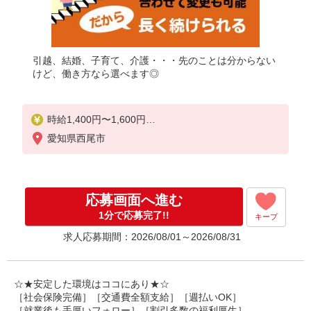
引越、結婚、子育て、介護・・・先のことは分からない
けど、働き方なら選べます◎
時給1,400円〜1,600円
愛知県西尾市
◆無資格・経験者：時給1,400円〜
◆初任者研修・未経験：時給1,400円〜
◆初任者研修・経験者：時給1,500円〜
◆介護福祉士：時給1,600円〜
応募画面へ進む
※経験者は3ヶ月以上
1分で応募完了!!
キープ
※給与幅は経験・能力による
求人応募期間：2026/08/01～2026/08/31
★週払いOK（規定あり）
☆★安定した環境はココにあり★☆
［社会保険完備］［交通費全額支給］［週払いOK］
［就業後も手厚いフォロー］［割引多数の福利厚生］