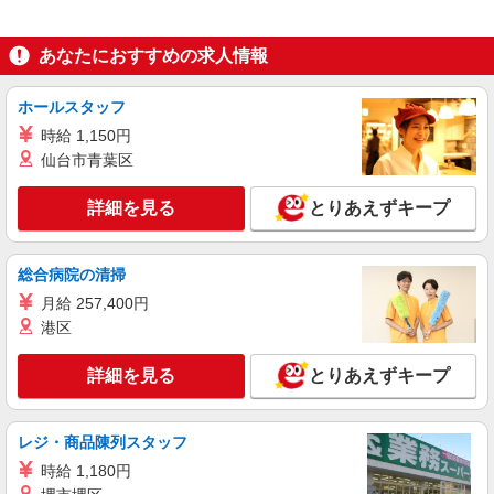
いやすいエリアなど、お好きな勤務地をお選び下
り）
さい！！
詳細を見る
キープ
あなたにおすすめの求人情報
アルバイト
パート
派遣社員
紹介予定派遣
日研トータルソーシング株式会社 メディカルケア事業部/知立オフィ
ホールスタッフ
ス
時給 1,150円
未経験・無資格OKの介護スタッフ
仙台市青葉区
時給1,350円〜1,600円 ★週払いOK（規定あ
り） ※給与幅は経験・能力による
詳細を見る
とりあえずキープ
愛知県西尾市 【最寄駅】豊橋鉄道東田本線
「駅前大通」駅 ★勤務地は3000ヶ所以上★ 自宅
から通いやすいエリアなど、お好きな勤務地をお
総合病院の清掃
選び下さい！！
詳細を見る
キープ
月給 257,400円
港区
アルバイト
パート
派遣社員
紹介予定派遣
日研トータルソーシング株式会社 メディカルケア事業部/知立オフィ
詳細を見る
とりあえずキープ
ス
介護スタッフ／資格あり or 経験者
時給1,400円〜1,600円 ◆無資格・経験者：時
レジ・商品陳列スタッフ
給1,400円〜 ◆初任者研修・未経験：時給1,400
時給 1,180円
円〜 ◆初任者研修・経験者：時給1,500円〜 ◆介
愛知県西尾市 【最寄駅】豊橋鉄道渥美線「愛