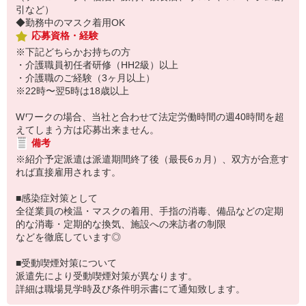
引など）
◆勤務中のマスク着用OK
応募資格・経験
※下記どちらかお持ちの方
・介護職員初任者研修（HH2級）以上
・介護職のご経験（3ヶ月以上）
※22時〜翌5時は18歳以上
Wワークの場合、当社と合わせて法定労働時間の週40時間を超
えてしまう方は応募出来ません。
備考
※紹介予定派遣は派遣期間終了後（最長6ヵ月）、双方が合意す
れば直接雇用されます。
■感染症対策として
全従業員の検温・マスクの着用、手指の消毒、備品などの定期
的な消毒・定期的な換気、施設への来訪者の制限
などを徹底しています◎
■受動喫煙対策について
派遣先により受動喫煙対策が異なります。
詳細は職場見学時及び条件明示書にて通知致します。