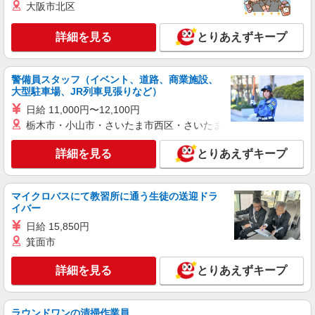
大阪市北区
円〜 ◆初任者研修・経験者：時給1,500円〜 ◆介
愛知県西尾市 【最寄駅】豊橋鉄道東田本線
護福祉士：時給1,600円〜 ※経験者は3ヶ月以上 ※
「競輪場前」駅 ★勤務地は3000ヶ所以上★ 自宅
給与幅は経験・能力による ★週払いOK（規定あ
詳細を見る
とりあえずキープ
から通いやすいエリアなど、お好きな勤務地をお
り）
選び下さい！！
詳細を見る
キープ
警備員スタッフ（イベント、道路、商業施設、
アルバイト
パート
派遣社員
紹介予定派遣
大型駐車場、JR列車見張りなど）
日研トータルソーシング株式会社 メディカルケア事業部/知立オフィ
日給 11,000円〜12,100円
ス
栃木市・小山市・さいたま市西区・さいたま市岩槻区・久喜市・
未経験・無資格OKの介護スタッフ
時給1,350円〜1,600円 ★週払いOK（規定あ
詳細を見る
とりあえずキープ
り） ※給与幅は経験・能力による
愛知県西尾市 【最寄駅】豊橋鉄道渥美線「芦
原」駅 ★勤務地は3000ヶ所以上★ 自宅から通い
マイクロバスにて教習所に通う生徒の送迎ドラ
やすいエリアなど、お好きな勤務地をお選び下さ
イバー
い！！
詳細を見る
キープ
日給 15,850円
箕面市
派遣社員
詳細を見る
とりあえずキープ
株式会社kotrio /●NG-H-2030728
毎日通うのが楽しみになる＊ホテルのような美
しいサ高住のSTAFF
ラウンドワンの清掃作業員