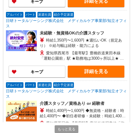
詳細を見る
キープ
アルバイト
パート
派遣社員
紹介予定派遣
日研トータルソーシング株式会社 メディカルケア事業部/知立オフィ
ス
未経験・無資格OKの介護スタッフ
時給1,350円〜1,600円 ★週払いOK（規定あ
り） ※給与幅は経験・能力による
愛知県西尾市 【最寄駅】豊橋鉄道東田本線
「運動公園前」駅 ★勤務地は3000ヶ所以上★ 自
宅から通いやすいエリアなど、お好きな勤務地を
お選び下さい！！
詳細を見る
キープ
アルバイト
パート
派遣社員
紹介予定派遣
日研トータルソーシング株式会社 メディカルケア事業部/知立オフィ
ス
介護スタッフ／資格あり or 経験者
時給1,400円〜1,600円 ◆無資格・経験者：時
給1,400円〜 ◆初任者研修・未経験：時給1,400
円〜 ◆初任者研修・経験者：時給1,500円〜 ◆介
愛知県西尾市 【最寄駅】豊橋鉄道渥美線「柳
護福祉士：時給1,600円〜 ※経験者は3ヶ月以上 ※
生橋」駅 ★勤務地は3000ヶ所以上★ 自宅から通
もっと見る
給与幅は経験・能力による ★週払いOK（規定あ