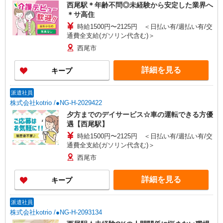
西尾駅＊年齢不問◎未経験から安定した業界へ
＊サ高住
時給1500円〜2125円 ＜日払い有/週払い有/交
通費全支給(ガソリン代含む)＞
西尾市
詳細を見る
キープ
派遣社員
株式会社kotrio /●NG-H-2029422
夕方までのデイサービス☆車の運転できる方優
遇【西尾駅】
時給1500円〜2125円 ＜日払い有/週払い有/交
通費全支給(ガソリン代含む)＞
西尾市
詳細を見る
キープ
派遣社員
株式会社kotrio /●NG-H-2093134