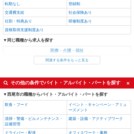
アの巡回など
転勤なし
登録制
時給1500円〜2125円 ＜日払い有/週払い有/交
交通費支給
社会保険あり
通費全支給(ガソリン代含む)＞
社割・特典あり
研修制度あり
西尾市
資格取得支援制度あり
詳細を見る
キープ
同じ職種から求人を探す
派遣社員
医療・介護・福祉
株式会社kotrio /●NG-H-2029530
介護職・ヘルパー
関連する条件をもっと見る
西尾駅｜リハビリ補助などのデイサービス
STAFF♪未経験OK
同じ特徴から求人を探す
時給1500円〜2125円 ＜日払い有/週払い有/交
通費全支給(ガソリン代含む)＞
未経験歓迎
ミドル（40代～）活躍中
その他の条件でバイト・アルバイト・パートを探す
西尾市 最寄り：西尾駅
週2～3日勤務OK
深夜
西尾市の職種からバイト・アルバイト・パートを探す
交通費支給
社会保険あり
詳細を見る
キープ
飲食・フード
イベント・キャンペーン・アミュ
ーズメント
清掃・警備・ビルメンテナンス・
建築・設備・アクティブワーク
設備管理
ドライバー・配達
オフィスワーク・事務