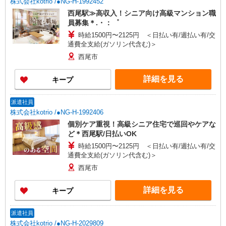
株式会社kotrio /●NG-H-1992452
西尾駅≫高収入！シニア向け高級マンション職
員募集＊.・：゜
時給1500円〜2125円 ＜日払い有/週払い有/交
通費全支給(ガソリン代含む)＞
西尾市
詳細を見る
キープ
派遣社員
株式会社kotrio /●NG-H-1992406
個別ケア重視！高級シニア住宅で巡回やケアな
ど＊西尾駅/日払いOK
時給1500円〜2125円 ＜日払い有/週払い有/交
通費全支給(ガソリン代含む)＞
西尾市
詳細を見る
キープ
派遣社員
株式会社kotrio /●NG-H-2029809