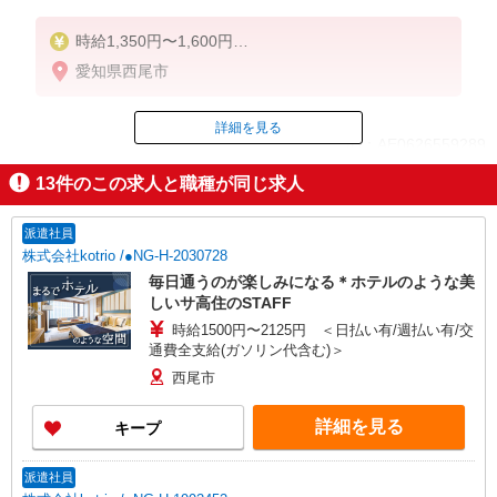
時給1,350円〜1,600円
★週払いOK（規定あり）
愛知県西尾市
※給与幅は経験・能力による
詳細を見る
ID：AE0626559289
13
件のこの求人と職種が同じ求人
掲載期間終了
派遣社員
株式会社kotrio /●NG-H-2030728
毎日通うのが楽しみになる＊ホテルのような美
しいサ高住のSTAFF
時給1500円〜2125円 ＜日払い有/週払い有/交
通費全支給(ガソリン代含む)＞
西尾市
詳細を見る
キープ
派遣社員