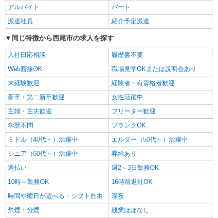
につけて長く働く♪
アルバイト
パート
時給1500円〜2150円 ＜日払い有/週払い有/交
派遣社員
紹介予定派遣
通費全支給(ガソリン代含む)＞
同じ特徴から西尾市の求人を探す
西尾市
入社日応相談
履歴書不要
詳細を見る
キープ
Web面接OK
職場見学OKまたは説明会あり
未経験歓迎
経験者・有資格者歓迎
派遣社員
株式会社kotrio /●NG-H-2030061
新卒・第二新卒歓迎
女性活躍中
レア！【西尾駅】就労支援施設で軽作業の見守
主婦・主夫歓迎
フリーター歓迎
りなど＊未経験OK
学歴不問
時給1400円〜 ＜日払い有/週払い有/交通費全
ブランクOK
支給(ガソリン代含む)＞
ミドル（40代～）活躍中
エルダー（50代～）活躍中
西尾市
シニア（60代～）活躍中
昇給あり
詳細を見る
週払い
週2～3日勤務OK
キープ
10時～勤務OK
16時前退社OK
派遣社員
時間や曜日が選べる・シフト自由
深夜
株式会社kotrio /●NG-H-1905906
禁煙・分煙
残業ほぼなし
西尾駅▼綺麗なサ高住で生活ケア▼清掃やフロ