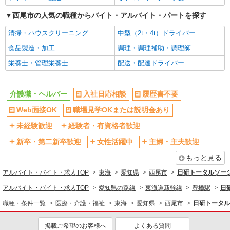
西尾市の人気の職種からバイト・アルバイト・パートを探す
清掃・ハウスクリーニング
中型（2t・4t）ドライバー
食品製造・加工
調理・調理補助・調理師
栄養士・管理栄養士
配送・配達ドライバー
介護職・ヘルパー
入社日応相談
履歴書不要
Web面接OK
職場見学OKまたは説明会あり
未経験歓迎
経験者・有資格者歓迎
新卒・第二新卒歓迎
女性活躍中
主婦・主夫歓迎
もっと見る
アルバイト・バイト・求人TOP
東海
愛知県
西尾市
日研トータルソー
アルバイト・バイト・求人TOP
愛知県の路線
東海道新幹線
豊橋駅
日
職種・条件一覧
医療・介護・福祉
東海
愛知県
西尾市
日研トータル
掲載ご希望のお客様へ
よくある質問