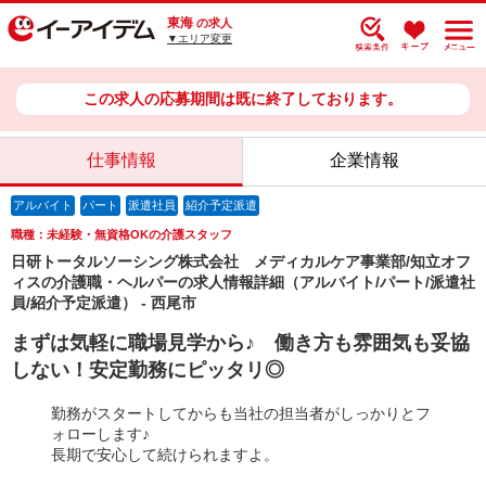
東海
の求人
▼エリア変更
この求人の応募期間は既に終了しております。
仕事情報
企業情報
アルバイト
パート
派遣社員
紹介予定派遣
職種：未経験・無資格OKの介護スタッフ
日研トータルソーシング株式会社 メディカルケア事業部/知立オフ
ィスの介護職・ヘルパーの求人情報詳細（アルバイト/パート/派遣社
員/紹介予定派遣） - 西尾市
まずは気軽に職場見学から♪ 働き方も雰囲気も妥協
しない！安定勤務にピッタリ◎
勤務がスタートしてからも当社の担当者がしっかりとフ
ォローします♪
長期で安心して続けられますよ。