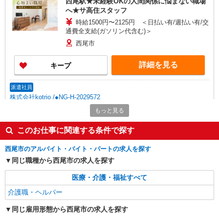
西尾駅★未経験OKの人間関係に悩まない職場
へ★サ高住スタッフ
時給1500円〜2125円 ＜日払い有/週払い有/交
通費全支給(ガソリン代含む)＞
西尾市
詳細を見る
キープ
派遣社員
株式会社kotrio /●NG-H-2029572
＜西尾＞デイサービスSTAFF＊16時退社も
もっと見る
OK！子育て世代活躍中
このお仕事に関連する条件で探す
時給1500円〜2125円 ＜日払い有/週払い有/交
通費全支給(ガソリン代含む)＞
西尾市のアルバイト・バイト・パートの求人を探す
西尾市
同じ職種から西尾市の求人を探す
詳細を見る
キープ
医療・介護・福祉すべて
介護職・ヘルパー
派遣社員
株式会社kotrio /●NG-H-1907527
同じ雇用形態から西尾市の求人を探す
西尾市*デイでの生活補助☆新たなスキルを身