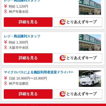
レジ・商品陳列スタッフ
岐阜県岐阜市／最寄駅：穂積駅、名鉄岐阜駅
時給 1,120円
≪車通勤可≫ 無料駐車場完備
神戸市垂水区
詳細を見る
キープ
詳細を見る
とりあえずキープ
派遣社員
パーソルテンプスタッフ株式会社 中部コーディネートセンター一課
レジ・商品陳列スタッフ
（岐阜）/26-0394303
時給 1,300円
［岐阜駅直結★］自分ペースでOK！サポート
大阪市中央区
メインの入力多め事務＠8月
時給1400円
詳細を見る
とりあえずキープ
岐阜県岐阜市／最寄駅：岐阜駅、名鉄岐阜駅
＜駅チカの高層ビル★＞目の前のビルまでは駅か
らデッキで直結 ≪車通勤可≫ ※車通勤ご希望の
マイクロバスによる施設利用者送迎ドライバー
場合は、民間駐車場をご契約ください◎
詳細を見る
キープ
日給 10,900円〜10,900円
神戸市須磨区
派遣社員
パーソルテンプスタッフ株式会社 中部コーディネートセンター一課
詳細を見る
とりあえずキープ
（岐阜）/26-0525599
［鏡島エリア］時間に追われず余裕を持って取
り組める！総務で事務のお仕事