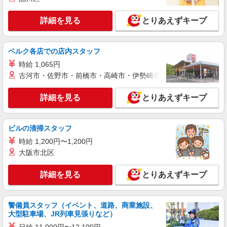
詳細を見る
とりあえずキープ
派遣社員
パーソルテンプスタッフ株式会社 中部コーディネートセンター一課
（岐阜）/26-0603917
ベルク各店での店内スタッフ
［岐阜駅/土日祝休］コツコツ入力など◎サポ
ート事務☆きれいなオフィス♪
時給 1,065円
時給1300円
古河市・佐野市・前橋市・高崎市・伊勢崎市・太田市・館林市・
岐阜県岐阜市／最寄駅：岐阜駅、名鉄岐阜駅
※駅からすぐで通いやすい♪ ≪車通勤可≫ ※車
詳細を見る
とりあえずキープ
通勤ご希望の場合は民間駐車場を手配してくださ
い。
詳細を見る
キープ
ビルの清掃スタッフ
時給 1,200円〜1,200円
派遣社員
パーソルテンプスタッフ株式会社 中部コーディネートセンター一課
大阪市北区
（岐阜）/26-0605176
［茶所駅×無料駐車場あり］部品メーカーで営
詳細を見る
とりあえずキープ
業サポート＜月収21万円↑＞
時給1350円
警備員スタッフ（イベント、道路、商業施設、
岐阜県岐阜市／最寄駅：茶所駅、加納（岐阜
大型駐車場、JR列車見張りなど）
県）駅 駅から徒歩圏内♪無料駐車場もあるから
車通勤にも便利★ ≪車通勤可≫ 無料駐車場の利