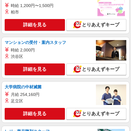
※駅からすぐで通いやすい！ ≪車通勤可≫ ※お
時給 1,200円〜1,500円
車通勤の場合、ご自身で手配・ご負担をお願いし
柏市
ます
詳細を見る
キープ
詳細を見る
とりあえずキープ
派遣社員
パーソルテンプスタッフ株式会社 中部コーディネートセンター一課
（岐阜）/26-0604361
マンションの受付・案内スタッフ
［6Hの時短ワーク★］PC入力ができれば
時給 2,000円
OK★総務部門でかんたん事務サポート
渋谷区
時給1350円
岐阜県岐阜市／最寄駅：岐阜駅、名鉄岐阜駅
詳細を見る
とりあえずキープ
※瑞穂市や羽島市方面からも通勤しやすい岐阜市
南西部エリア ≪車通勤可≫ ※駐車場は無料です
♪
詳細を見る
キープ
大学病院の中材滅菌
月給 254,160円
派遣社員
足立区
パーソルテンプスタッフ株式会社 中部コーディネートセンター一課
（岐阜）/26-0606707
詳細を見る
とりあえずキープ
［年末まで/1300円］家電修理の日程調整＆デ
ータ入力＠西河渡
時給1300円