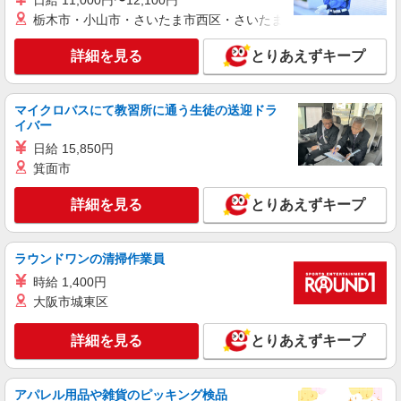
日給 11,000円〜12,100円
用が可能です
栃木市・小山市・さいたま市西区・さいたま市岩槻区・久喜市・
詳細を見る
キープ
詳細を見る
とりあえずキープ
派遣社員
パーソルテンプスタッフ株式会社 中部コーディネートセンター一課
（岐阜）/26-0413073
マイクロバスにて教習所に通う生徒の送迎ドラ
［月21万↑未経験歓迎］レディースクリニック
イバー
で受付＆事務＠岐阜市
日給 15,850円
時給1450円
箕面市
岐阜県岐阜市／最寄駅：名鉄岐阜駅、西岐阜
駅 ≪車通勤可≫ ※無料駐車場完備
詳細を見る
とりあえずキープ
詳細を見る
キープ
ラウンドワンの清掃作業員
派遣社員
時給 1,400円
パーソルテンプスタッフ株式会社 中部コーディネートセンター一課
大阪市城東区
（岐阜）/26-0313057
［未経験OK］簡単なチェックなど庶務メイン
詳細を見る
とりあえずキープ
＊自分のペースでゆったり事務
時給1400円
岐阜県岐阜市／最寄駅：岐阜駅、名鉄岐阜駅
アパレル用品や雑貨のピッキング検品