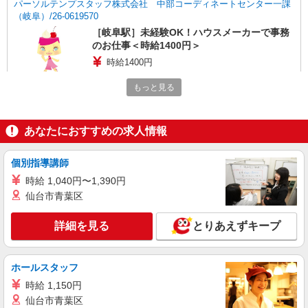
パーソルテンプスタッフ株式会社 中部コーディネートセンター一課
（岐阜）/26-0619570
［岐阜駅］未経験OK！ハウスメーカーで事務
のお仕事＜時給1400円＞
時給1400円
岐阜県岐阜市／最寄駅：岐阜駅、名鉄岐阜駅
もっと見る
駐輪場があるので自転車通勤もOK♪
詳細を見る
キープ
あなたにおすすめの求人情報
派遣社員
個別指導講師
パーソルテンプスタッフ株式会社 中部コーディネートセンター一課
（岐阜）/26-0607486
時給 1,040円〜1,390円
仙台市青葉区
［未経験OK］残業なし★少人数Officeで2名体
制の営業サポート＊無料Pあり
詳細を見る
とりあえずキープ
時給1400円
岐阜県岐阜市／最寄駅：岐阜駅、名鉄岐阜駅
岐南町・笠松町からも通勤しやすい岐阜駅南部エ
ホールスタッフ
リア★ ≪車通勤可≫ 無料駐車場、駐輪場あり☆
時給 1,150円
詳細を見る
キープ
仙台市青葉区