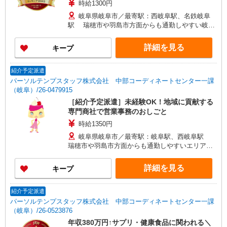
時給1300円
岐阜県岐阜市／最寄駅：西岐阜駅、名鉄岐阜
駅 瑞穂市や羽島市方面からも通勤しやすい岐阜
県庁近くのエリアです ≪車通勤可≫ ※無料駐車
場がご利用いただけます！
詳細を見る
キープ
紹介予定派遣
パーソルテンプスタッフ株式会社 中部コーディネートセンター一課
（岐阜）/26-0479915
［紹介予定派遣］未経験OK！地域に貢献する
専門商社で営業事務のおしごと
時給1350円
岐阜県岐阜市／最寄駅：岐阜駅、西岐阜駅
瑞穂市や羽島市方面からも通勤しやすいエリアで
す★ ≪車通勤可≫ 無料駐車場の利用が可能です
詳細を見る
キープ
紹介予定派遣
パーソルテンプスタッフ株式会社 中部コーディネートセンター一課
（岐阜）/26-0523876
年収380万円↑サプリ・健康食品に関われる＼