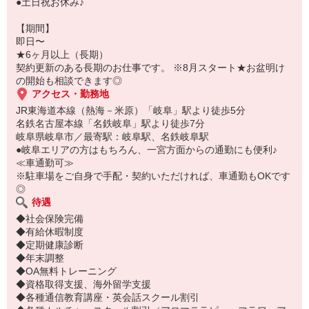
●土日祝お休み♪
【期間】
即日〜
★6ヶ月以上（長期）
契約更新のある長期のお仕事です。 ※8月スタート★お盆明け
の開始も相談できます◎
アクセス・勤務地
JR東海道本線（熱海－米原）「岐阜」駅より徒歩5分
名鉄名古屋本線「名鉄岐阜」駅より徒歩7分
岐阜県岐阜市／最寄駅：岐阜駅、名鉄岐阜駅
●岐阜エリアの方はもちろん、一宮方面からの通勤にも便利♪
≪車通勤可≫
※駐車場をご自身で手配・契約いただければ、車通勤もOKです
◎
待遇
◆社会保険完備
◆有給休暇制度
◆定期健康診断
◆年末調整
◆OA無料トレーニング
◆資格取得支援、海外留学支援
◆各種通信教育講座・英会話スクール割引