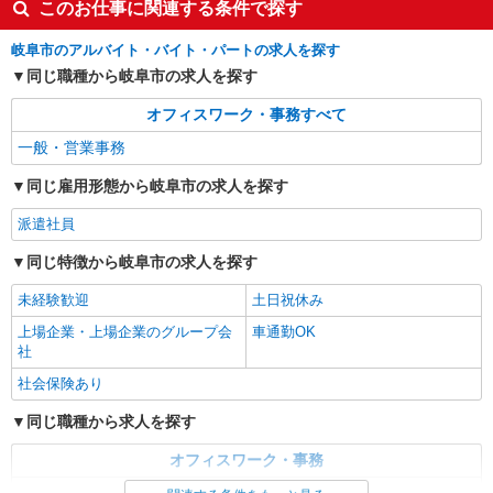
このお仕事に関連する条件で探す
時給1300円
岐阜市のアルバイト・バイト・パートの求人を探す
岐阜県岐阜市／最寄駅：西岐阜駅、名鉄岐阜
駅 【鏡島エリア】瑞穂市や北方町からも通勤し
同じ職種から岐阜市の求人を探す
やすい♪ ≪車通勤可≫ ※駐車場は無料です！
オフィスワーク・事務すべて
詳細を見る
キープ
一般・営業事務
派遣社員
同じ雇用形態から岐阜市の求人を探す
パーソルテンプスタッフ株式会社 中部コーディネートセンター一課
（岐阜）/26-0519272
派遣社員
＼10月スタート／マイペースに☆データ入力
多めの事務サポート◎残業なし★
同じ特徴から岐阜市の求人を探す
時給1400円
未経験歓迎
土日祝休み
岐阜県岐阜市／最寄駅：西岐阜駅 ≪車通勤
上場企業・上場企業のグループ会
可≫ ご自身で民間駐車場の契約が必要となります
車通勤OK
社
詳細を見る
キープ
社会保険あり
同じ職種から求人を探す
オフィスワーク・事務