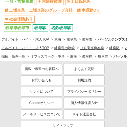
一般・営業事務
未経験歓迎
土日祝休み
上場企業・上場企業のグループ会社
車通勤OK
社会保険あり
岐阜県岐阜市
岐阜駅
名鉄岐阜駅
アルバイト・バイト・求人TOP
東海
岐阜県
岐阜市
パーソルテンプスタ
アルバイト・バイト・求人TOP
岐阜県の路線
ＪＲ東海道本線
岐阜駅
職種・条件一覧
オフィスワーク・事務
東海
岐阜県
岐阜市
パーソル
掲載ご希望のお客様へ
よくある質問
お問い合わせ
利用規約
リンクについて
プライバシーポリシー
Cookieポリシー
個人情報保護方針
メールサービスについて
サイト運営会社
サイトマップ