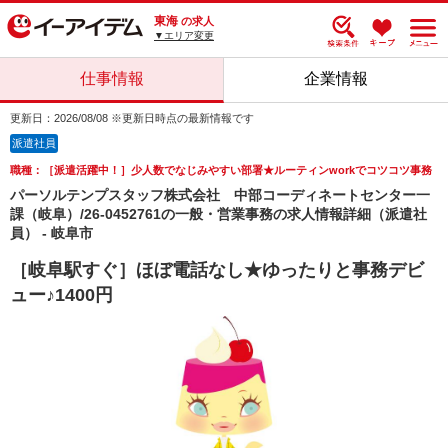
東海
の求人
▼エリア変更
仕事情報
企業情報
更新日：2026/08/08 ※更新日時点の最新情報です
派遣社員
職種：［派遣活躍中！］少人数でなじみやすい部署★ルーティンworkでコツコツ事務
パーソルテンプスタッフ株式会社 中部コーディネートセンター一
課（岐阜）/26-0452761の一般・営業事務の求人情報詳細（派遣社
員） - 岐阜市
［岐阜駅すぐ］ほぼ電話なし★ゆったりと事務デビ
ュー♪1400円