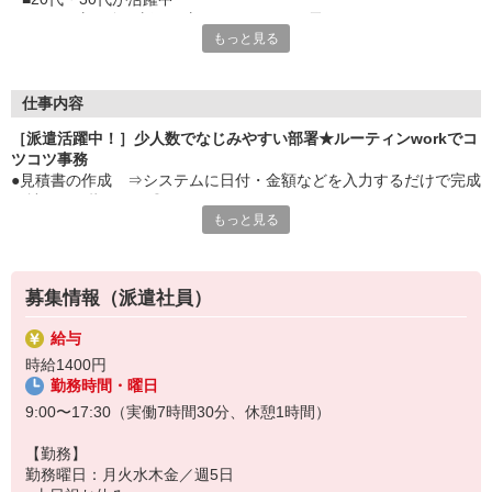
■優しい方が多く新しい方もなじみやすい雰囲気です
もっと見る
■事務職はじめての方もOK
■テンプの先輩から丁寧に教えてもらえる環境
■落ち着いた業務量なので基本残業なし
■私生活を大事にできるのが嬉しい
仕事内容
［派遣活躍中！］少人数でなじみやすい部署★ルーティンworkでコ
ツコツ事務
●見積書の作成 ⇒システムに日付・金額などを入力するだけで完成
★社員から指示あり◎
もっと見る
●仕入先の情報確認（システムorネットで検索）
●メールでの納期確認（仕入先にスケジュールを聞くだけ！）
●来客対応、ファイリングなどの庶務
※ほぼ電話対応なし
募集情報（派遣社員）
◎まれにあっても取り次ぐだけでOK！
給与
時給1400円
勤務時間・曜日
9:00〜17:30（実働7時間30分、休憩1時間）
【勤務】
勤務曜日：月火水木金／週5日