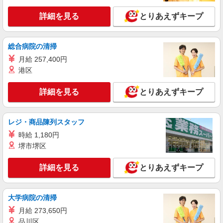
派遣社員
詳細を見る
とりあえずキープ
パーソルテンプスタッフ株式会社 中部コーディネートセンター一課
（岐阜）/26-0392094
［時給1400円］歴史ある食品メーカーで営業
総合病院の清掃
事務のお仕事＊無料Pあり
月給 257,400円
時給1400円
港区
岐阜県岐阜市／最寄駅：高田橋駅、岐南駅
各務原市や岐南町からも通勤しやすいエリア★
≪車通勤可≫ 無料駐車場あり
詳細を見る
とりあえずキープ
詳細を見る
キープ
レジ・商品陳列スタッフ
派遣社員
時給 1,180円
パーソルテンプスタッフ株式会社 中部コーディネートセンター一課
（岐阜）/26-0547732
堺市堺区
［9月スタート］転職にもオススメ！キレイな
物流拠点で事務★岐阜市
詳細を見る
とりあえずキープ
時給1400円
岐阜県岐阜市／最寄駅：岐阜駅 ≪車通勤可
大学病院の清掃
≫ ※敷地内に無料の駐車場あり◎
月給 273,650円
詳細を見る
品川区
キープ