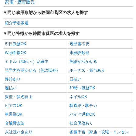
家電・携帯販売
同じ雇用形態から静岡市葵区の求人を探す
紹介予定派遣
同じ特徴から静岡市葵区の求人を探す
即日勤務OK
履歴書不要
Web面接OK
未経験歓迎
ミドル（40代～）活躍中
英語が活かせる
語学力を活かせる（英語以外）
ボーナス・賞与あり
昇給あり
日払い
週払い
10時～勤務OK
髪型・髪色自由
ネイルOK
ピアスOK
駅直結・駅チカ
車通勤OK
バイク通勤OK
交通費支給
社会保険あり
入社祝い金あり
各種手当（家族・役職・インセン