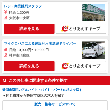
派遣社員
株式会社シエロ
レジ・商品陳列スタッフ
【ソフトバンク】の店舗スタッフ
時給 1,300円
時給1400円〜 ※残業代支給 ★交通費別途支給
大阪市中央区
（規定あり） ゜+゜・。○。・゜+゜・。○。・゜
+゜ 入社祝い金10万円支給(規定有) お友達を紹介
静岡県静岡市葵区のsoftbankショップ
詳細を見る
とりあえずキープ
頂くと, インセンティブ支給(規定有) ★月2回払
い・週払い可能（規程有）★ ゜・。○。・゜
詳細を見る
キープ
+゜・。○。・゜+゜
マイクロバスによる施設利用者送迎ドライバー
紹介予定派遣
日給 10,900円〜10,900円
株式会社シエロ
神戸市須磨区
【ソフトバンク】の店舗スタッフ
詳細を見る
とりあえずキープ
時給1400円〜 ※残業代支給 ★交通費別途支給
（規定あり） ゜+゜・。○。・゜+゜・。○。・゜
+゜ 入社祝い金10万円支給(規定有) お友達を紹介
静岡県静岡市葵区のsoftbankショップ
頂くと, インセンティブ支給(規定有) ★月2回払
このお仕事に関連する条件で探す
い・週払い可能（規程有）★ ゜・。○。・゜
詳細を見る
キープ
+゜・。○。・゜+゜
静岡市葵区のアルバイト・バイト・パートの求人を探す
同じ職種から静岡市葵区の求人を探す
販売・接客サービスすべて