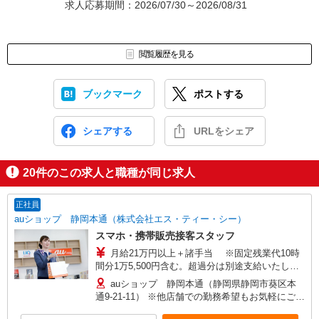
求人応募期間：2026/07/30～2026/08/31
閲覧履歴を見る
ブックマーク
ポストする
シェアする
URLをシェア
20
件のこの求人と職種が同じ求人
正社員
auショップ 静岡本通（株式会社エス・ティー・シー）
スマホ・携帯販売接客スタッフ
月給21万円以上＋諸手当 ※固定残業代10時
間分1万5,500円含む。超過分は別途支給いたしま
す。 【年収例】 年収400万円（月給25万円×12ヶ
auショップ 静岡本通（静岡県静岡市葵区本
月＋諸手当）/25歳 経験3年 年収440万円（月給
通9-21-11） ※他店舗での勤務希望もお気軽にご相
28万円×12ヶ月＋諸手当）/29歳店頭フロア責任
談ください 【変更の範囲】 及び会社の定める場所
者 経験5年 年収480万円（月給31万円×12ヶ月