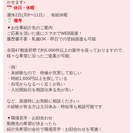
かせます♪
休日・休暇
週休2日(月8〜11日）、有給休暇
備考
▼お仕事紹介先のご案内
ご応募を頂いた後にスマホでWEB面接！
履歴書不要・私服OK・即日での登録面接も可能
全国47都道府県で約5,000件以上の案件を扱っておりますので、
様々な希望に沿ったご提案が可能。
〈例〉
・未経験なので、研修が充実して欲しい
・時給1,600円以上を探している
・自宅からなるべく近くが良い
・入社開始日を相談出来る先が良い
など、面接時にお気軽に相談ください♪
※経験が有る方は土日休み・時短等も相談可能です
▼職場見学・お顔合わせ
勤務先の希望が決まったら
紹介先希望の会社で職場見学・お顔合わせを実施！