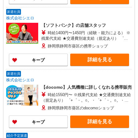
職 経験1年／月給22万1000円＋資格手当毎月2万円
＋賞与2回 年収453万円／25歳 店長職 経験3年／
派遣社員
月給28万円＋資格手当毎月4万円＋賞与2回
株式会社シエロ
【ソフトバンク】の店舗スタッフ
時給1400円〜1450円（経験・能力による） ※
残業代支給 ★交通費別途支給（規定あり） ゜
+゜・。○。・゜+゜・。○。・゜+゜ 入社祝い金10
静岡県静岡市葵区の携帯ショップ
万円支給(規定有) お友達を紹介頂くと, インセンテ
ィブ支給(規定有) ★月2回払い・週払い可能（規程
詳細を見る
キープ
有）★ ゜・。○。・゜+゜・。○。・゜+゜
派遣社員
株式会社シエロ
【docomo】人気機種に詳しくなれる携帯販売
時給1550円〜 ※残業代支給 ★交通費別途支給
（規定あり） ゜+゜・。○。・゜+゜・。○。・゜
+゜ 入社祝い金10万円支給(規定有) お友達を紹介
静岡県静岡市葵区のdocomoショップ
頂くと, インセンティブ支給(規定有) ★月2回払
い・週払い可能（規程有）★ ゜・。○。・゜
詳細を見る
キープ
+゜・。○。・゜+゜
紹介予定派遣