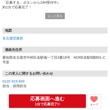
「応募する」ボタンから24H受付中♪
約1分で応募完了！
もっと見る
■電話応募の場合
電話応募も歓迎！（受付:10:00〜20:00）
土日祝も受付中♪
地図
【選考フロー】
名古屋営業所
①応募から3営業日を目安に、メールorお電話でご連絡します。
②面接日時を決定！「0120」から始まる電話番号からご連絡します
★スマホでWEB面接（LINEなど）・出張面接・事務所面接と選べま
連絡先住所
す
愛知県名古屋市中村区名駅南一丁目3番18号 NORE名駅8階801-C
③面接実施（履歴書不要）
号室
④勤務開始（スタート日は応相談）
※ご希望があれば、職場見学の調整もOKです！
この求人に関するお問い合わせ
お気軽にご応募ください♪
0120-919-849
担当：採用担当
応募画面へ進む
1分で応募完了!!
キープ