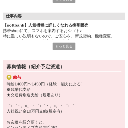
大手キャリアの店舗勤務なので安心・安定！
一度身に着けた知識は、
ずっと先まで役に立ちます！
仕事内容
【softbank】人気機種に詳しくなれる携帯販売
丁寧な研修もあるので、
携帯shopにて、スマホを案内するおシゴト♪
みなさんから働きやすいと好評です♪
特に難しい説明もないので、ご安心を。新規契約、機種変更、
最新アプリ事情やお得なプラン、
各種料金プランのご相談対応・ご提案などをお願いします。
スマホの裏ワザを学べるチャンス♪
もっと見る
初めての方でも安心♪
【選べるお仕事いろいろ】
あなた専属のコーディネーターが親切・丁寧にフォローするので、
￣￣￣￣￣￣￣￣￣￣￣
満足度◎
▼オフィスワーク
募集情報（紹介予定派遣）
事務、経理、データ入力、コールセンター、受付
■携帯やインターネット販売業務
▼工場・製造・軽作業系
給与
docomo(ドコモ)/au(エーユー)・KDDI/softbank(ソフトバンク)など
機械/食品製造・梱包・仕分け・加工・組立・検査
時給1400円〜1450円（経験・能力による）
の大手キャリアから
▼美容系
※残業代支給
ワイモバイル(Y!mobille)、楽天モバイル、UQなど格安スマホまで幅
眉毛サロンのアイブロウ・ネイリスト・エステ
★交通費別途支給（規定あり）
広く紹介可能♪
▼営業・販売
人気のApple（アップル）店舗もございます！
法人営業・アパレル販売・個別指導塾・人材紹介
゜+゜・。○。・゜+゜・。○。・゜+゜
▼人気案件も多数♪
入社祝い金10万円支給(規定有)
短期・期間限定・オープニング・官公庁案件
上場/優良/大手企業など
お友達を紹介頂くと,
インセンティブ支給(規定有)