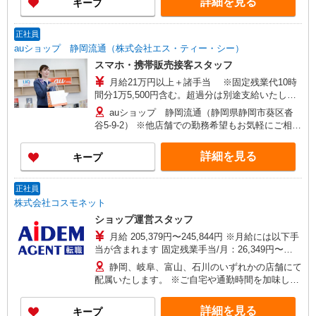
詳細を見る
キープ
＋諸手当）/30歳店長職 経験5年
正社員
auショップ 静岡流通（株式会社エス・ティー・シー）
スマホ・携帯販売接客スタッフ
月給21万円以上＋諸手当 ※固定残業代10時
間分1万5,500円含む。超過分は別途支給いたしま
す。 【年収例】 年収400万円（月給25万円×12ヶ
auショップ 静岡流通（静岡県静岡市葵区沓
月＋諸手当）/25歳 経験3年 年収440万円（月給
谷5-9-2） ※他店舗での勤務希望もお気軽にご相談
28万円×12ヶ月＋諸手当）/29歳店頭フロア責任
ください 【変更の範囲】 及び会社の定める場所
者 経験5年 年収480万円（月給31万円×12ヶ月
詳細を見る
キープ
＋諸手当）/30歳店長職 経験5年
正社員
株式会社コスモネット
ショップ運営スタッフ
月給 205,379円〜245,844円 ※月給には以下手
当が含まれます 固定残業手当/月：26,349円〜
31,564円（固定残業時間20時間0分/月） 超過した
静岡、岐阜、富山、石川のいずれかの店舗にて
時間外労働の残業手当は追加支給 住宅・地域手
配属いたします。 ※ご自宅や通勤時間を加味して
当：月10,000円〜40,000円（居住地・世帯区分に
決定します ■引越しを伴う異動は基本無し
より異なる） ※資格手当追加支給 ※経験・スキル
詳細を見る
キープ
を考慮 【モデル年収例】 年収328万円／22歳 販売