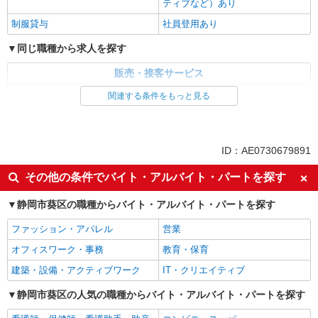
ティブなど）あり
制服貸与
社員登用あり
同じ職種から求人を探す
販売・接客サービス
家電・携帯販売
関連する条件をもっと見る
同じ特徴から求人を探す
未経験歓迎
ミドル（40代～）活躍中
ID：AE0730679891
英語が活かせる
ボーナス・賞与あり
その他の条件でバイト・アルバイト・パートを探す
日払い
車通勤OK
静岡市葵区の職種からバイト・アルバイト・パートを探す
交通費支給
社会保険あり
社員登用あり
ファッション・アパレル
営業
オフィスワーク・事務
教育・保育
建築・設備・アクティブワーク
IT・クリエイティブ
静岡市葵区の人気の職種からバイト・アルバイト・パートを探す