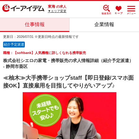
東海
の求人
▼エリア変更
仕事情報
企業情報
更新日：2026/07/31 ※更新日時点の最新情報です
紹介予定派遣
職種：【softbank】人気機種に詳しくなれる携帯販売
株式会社シエロの家電・携帯販売の求人情報詳細（紹介予定派遣）
- 静岡市葵区
≪柚木≫大手携帯ショップstaff【即日登録/スマホ面
接OK】直接雇用を目指してやりがいアップ♪