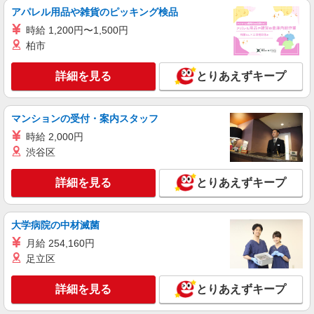
アパレル用品や雑貨のピッキング検品
派遣社員
時給 1,200円〜1,500円
株式会社シエロ
柏市
【au】人気機種に詳しくなれる携帯販売
時給1500円〜 ※残業代支給 ★交通費別途支給
詳細を見る
とりあえずキープ
（規定あり） ゜+゜・。○。・゜+゜・。○。・゜
+゜ 入社祝い金10万円支給(規定有) お友達を紹介
静岡県静岡市葵区のauショップ
頂くと, インセンティブ支給(規定有) ★月2回払
マンションの受付・案内スタッフ
い・週払い可能（規程有）★ ゜・。○。・゜
詳細を見る
キープ
+゜・。○。・゜+゜
時給 2,000円
渋谷区
紹介予定派遣
株式会社シエロ
詳細を見る
とりあえずキープ
【楽天モバイル】のエリア巡回型スタッフ
日給12000円〜 ※残業代支給 ★交通費別途支
給（規定あり） ゜+゜・。○。・゜+゜・。
大学病院の中材滅菌
○。・゜+゜ 入社祝い金10万円支給(規定有) お友達
東海地方を中心とした店舗の楽天モバイルショ
月給 254,160円
を紹介頂くと, インセンティブ支給(規定有) ★月2
ップ
足立区
回払い・週払い可能（規程有）★ ゜・。○。・゜
+゜・。○。・゜+゜
詳細を見る
キープ
詳細を見る
とりあえずキープ