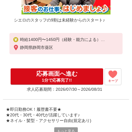
シエロのスタッフの9割は未経験からのスタート♪
時給1400円〜1450円（経験・能力による）
※残業代支給
静岡県静岡市葵区
★交通費別途支給（規定あり）
゜+゜・。○。・゜+゜・。○。・゜+゜
入社祝い金10万円支給(規定有)
応募画面へ進む
お友達を紹介頂くと,
1分で応募完了!!
キープ
インセンティブ支給(規定有)
求人応募期間：2026/07/30～2026/08/31
★月2回払い・週払い可能（規程有）★
゜・。○。・゜+゜・。○。・゜+゜
★即日勤務OK！履歴書不要★
★20代・30代・40代が活躍しています♪
★ネイル・髪型・アクセサリー自由(規定あり)
もっと見る
シエロのスタッフは9割が未経験スタート。