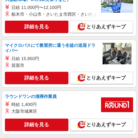
詳細を見る
キープ
+゜・。○。・゜+゜
日給 11,000円〜12,100円
栃木市・小山市・さいたま市西区・さいたま市岩槻区・久喜市・
派遣社員
株式会社シエロ
詳細を見る
とりあえずキープ
【softbank】人気機種に詳しくなれる携帯販
売
時給1400円〜1450円（経験・能力による） ※
マイクロバスにて教習所に通う生徒の送迎ドラ
残業代支給 ★交通費別途支給（規定あり） ゜
イバー
+゜・。○。・゜+゜・。○。・゜+゜ 入社祝い金10
静岡県静岡市葵区の携帯ショップ
日給 15,850円
万円支給(規定有) お友達を紹介頂くと, インセンテ
箕面市
ィブ支給(規定有) ★月2回払い・週払い可能（規程
詳細を見る
キープ
有）★ ゜・。○。・゜+゜・。○。・゜+゜
詳細を見る
とりあえずキープ
派遣社員
株式会社シエロ
ラウンドワンの清掃作業員
【docomo】の携帯販売スタッフ
時給 1,400円
時給1400円〜 ※残業代支給 ★交通費別途支給
大阪市城東区
（規定あり） ゜+゜・。○。・゜+゜・。○。・゜
+゜ 入社祝い金10万円支給(規定有) お友達を紹介
静岡県静岡市葵区のdocomoショップ
頂くと, インセンティブ支給(規定有) ★月2回払
詳細を見る
とりあえずキープ
い・週払い可能（規程有）★ ゜・。○。・゜
詳細を見る
キープ
+゜・。○。・゜+゜