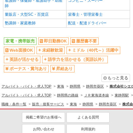
看護師・保健師・看護助手・助産
コンビニ・スーパー
師
量販店・大型SC・百貨店
栄養士・管理栄養士
塾講師・家庭教師
配送・配達ドライバー
家電・携帯販売
即日勤務OK
履歴書不要
Web面接OK
未経験歓迎
ミドル（40代～）活躍中
英語が活かせる
語学力を活かせる（英語以外）
ボーナス・賞与あり
昇給あり
もっと見る
アルバイト・バイト・求人TOP
東海
静岡県
静岡市葵区
株式会社シエ
アルバイト・バイト・求人TOP
静岡県の路線
ＪＲ東海道本線
東静岡駅
職種・条件一覧
販売・接客サービス
東海
静岡県
静岡市葵区
株式会
掲載ご希望のお客様へ
よくある質問
お問い合わせ
利用規約