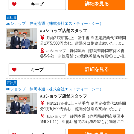
詳細を見る
キープ
＋諸手当）/30歳店長職 経験5年
正社員
auショップ 静岡流通（株式会社エス・ティー・シー）
auショップ店舗スタッフ
月給21万円以上＋諸手当 ※固定残業代10時間
分1万5,500円含む。超過分は別途支給いたしま
す。 【年収例】 年収400万円（月給25万円×12ヶ
auショップ 静岡流通（静岡県静岡市葵区沓
月＋諸手当）/25歳 経験3年 年収440万円（月給
谷5-9-2） ※他店舗での勤務希望もお気軽にご相談
28万円×12ヶ月＋諸手当）/29歳店頭フロア責任
ください 【変更の範囲】 及び会社の定める場所
者 経験5年 年収480万円（月給31万円×12ヶ月
詳細を見る
キープ
＋諸手当）/30歳店長職 経験5年
正社員
auショップ 静岡本通（株式会社エス・ティー・シー）
auショップ店舗スタッフ
月給21万円以上＋諸手当 ※固定残業代10時間
分1万5,500円含む。超過分は別途支給いたしま
す。 【年収例】 年収400万円（月給25万円×12ヶ
auショップ 静岡本通（静岡県静岡市葵区本
月＋諸手当）/25歳 経験3年 年収440万円（月給
通9-21-11） ※他店舗での勤務希望もお気軽にご相
28万円×12ヶ月＋諸手当）/29歳店頭フロア責任
談ください 【変更の範囲】 及び会社の定める場所
者 経験5年 年収480万円（月給31万円×12ヶ月