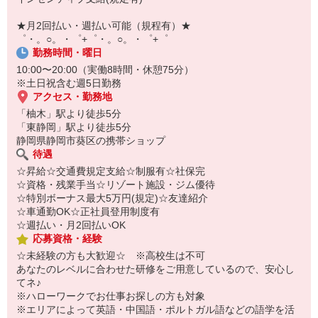
【スマホ面接実施中】
￣￣￣￣￣￣￣￣￣
★月2回払い・週払い可能（規程有）★
自宅に居ながらスマホでカンタン面接OK！
゜・。○。・゜+゜・。○。・゜+゜
オンライン面談なのでスピード対応。
勤務時間・曜日
10:00〜20:00（実働8時間・休憩75分）
※土日祝含む週5日勤務
アクセス・勤務地
「柚木」駅より徒歩5分
「東静岡」駅より徒歩5分
静岡県静岡市葵区の携帯ショップ
待遇
☆昇給☆交通費規定支給☆制服有☆社保完
☆資格・残業手当☆リゾート施設・ジム優待
☆特別ボーナス最大5万円(規定)☆友達紹介
☆車通勤OK☆正社員登用制度有
☆週払い・月2回払いOK
応募資格・経験
☆未経験の方も大歓迎☆ ※高校生は不可
あなたのレベルに合わせた研修をご用意しているので、安心し
てネ♪
※ハローワークでお仕事お探しの方も対象
※エリアによって英語・中国語・ポルトガル語などの語学を活