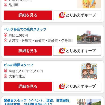
+゜・。○。・゜+゜・。○。・゜+゜ 入社祝い金10
静岡県静岡市葵区の携帯ショップ
品川区
万円支給(規定有) お友達を紹介頂くと, インセンテ
ィブ支給(規定有) ★月2回払い・週払い可能（規程
詳細を見る
キープ
有）★ ゜・。○。・゜+゜・。○。・゜+゜
詳細を見る
とりあえずキープ
紹介予定派遣
株式会社シエロ
ベルク各店での店内スタッフ
携帯ショップの店舗スタッフ
時給 1,065円
時給1500円〜 ※残業代支給 ★交通費別途支給
古河市・佐野市・前橋市・高崎市・伊勢崎市・太田市・館林市・
（規定あり） ゜+゜・。○。・゜+゜・。○。・゜
+゜ 入社祝い金10万円支給(規定有) お友達を紹介
静岡県静岡市葵区の携帯ショップ
詳細を見る
とりあえずキープ
頂くと, インセンティブ支給(規定有) ★月2回払
い・週払い可能（規程有）★ ゜・。○。・゜
詳細を見る
キープ
+゜・。○。・゜+゜
ビルの清掃スタッフ
時給 1,200円〜1,200円
派遣社員
株式会社シエロ
大阪市北区
【au】の携帯販売スタッフ
詳細を見る
とりあえずキープ
時給1500円〜 ※残業代支給 ★交通費別途支給
（規定あり） ゜+゜・。○。・゜+゜・。○。・゜
+゜ 入社祝い金10万円支給(規定有) お友達を紹介
静岡県静岡市葵区のauショップ
頂くと, インセンティブ支給(規定有) ★月2回払
警備員スタッフ（イベント、道路、商業施設、
い・週払い可能（規程有）★ ゜・。○。・゜
大型駐車場、JR列車見張りなど）