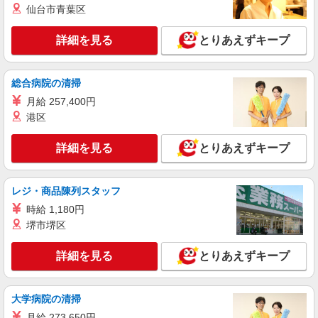
仙台市青葉区
時給1500円〜 ※残業代支給 ★交通費別途支給
（規定あり） ゜+゜・。○。・゜+゜・。○。・゜
+゜ 入社祝い金10万円支給(規定有) お友達を紹介
詳細を見る
とりあえずキープ
静岡県静岡市葵区のsoftbankショップ
頂くと, インセンティブ支給(規定有) ★月2回払
い・週払い可能（規程有）★ ゜・。○。・゜
詳細を見る
キープ
+゜・。○。・゜+゜
総合病院の清掃
月給 257,400円
紹介予定派遣
港区
株式会社シエロ
【docomo】の携帯販売スタッフ
詳細を見る
とりあえずキープ
時給1500円〜1600円（経験・能力による） ※
残業代支給 ★交通費別途支給（規定あり） ゜
+゜・。○。・゜+゜・。○。・゜+゜ 入社祝い金10
静岡県静岡市葵区のdocomoショップ
レジ・商品陳列スタッフ
万円支給(規定有) お友達を紹介頂くと, インセンテ
ィブ支給(規定有) ★月2回払い・週払い可能（規程
時給 1,180円
詳細を見る
キープ
有）★ ゜・。○。・゜+゜・。○。・゜+゜
堺市堺区
紹介予定派遣
詳細を見る
とりあえずキープ
株式会社シエロ
【ソフトバンク】の店舗スタッフ
時給1400円〜1450円（経験・能力による） ※
大学病院の清掃
残業代支給 ★交通費別途支給（規定あり） ゜
月給 273,650円