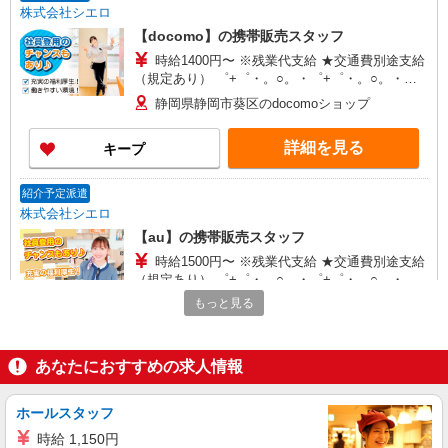
株式会社シエロ
【docomo】の携帯販売スタッフ
時給1400円〜 ※残業代支給 ★交通費別途支給
（規定あり） ゜+゜・。○。・゜+゜・。○。・゜
+゜ 入社祝い金10万円支給(規定有) お友達を紹介
静岡県静岡市葵区のdocomoショップ
頂くと, インセンティブ支給(規定有) ★月2回払
い・週払い可能（規程有）★ ゜・。○。・゜
詳細を見る
キープ
+゜・。○。・゜+゜
紹介予定派遣
株式会社シエロ
【au】の携帯販売スタッフ
時給1500円〜 ※残業代支給 ★交通費別途支給
（規定あり） ゜+゜・。○。・゜+゜・。○。・゜
+゜ 入社祝い金10万円支給(規定有) お友達を紹介
もっと見る
静岡県静岡市葵区のauショップ
頂くと, インセンティブ支給(規定有) ★月2回払
い・週払い可能（規程有）★ ゜・。○。・゜
詳細を見る
キープ
+゜・。○。・゜+゜
あなたにおすすめの求人情報
派遣社員
ホールスタッフ
株式会社シエロ
【softbank】の携帯販売スタッフ
時給 1,150円