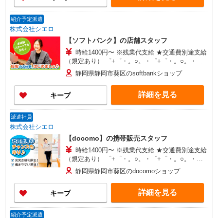
紹介予定派遣
株式会社シエロ
【ソフトバンク】の店舗スタッフ
時給1400円〜 ※残業代支給 ★交通費別途支給
（規定あり） ゜+゜・。○。・゜+゜・。○。・゜
+゜ 入社祝い金10万円支給(規定有) お友達を紹介
静岡県静岡市葵区のsoftbankショップ
頂くと, インセンティブ支給(規定有) ★月2回払
い・週払い可能（規程有）★ ゜・。○。・゜
詳細を見る
キープ
+゜・。○。・゜+゜
派遣社員
株式会社シエロ
【docomo】の携帯販売スタッフ
時給1400円〜 ※残業代支給 ★交通費別途支給
（規定あり） ゜+゜・。○。・゜+゜・。○。・゜
+゜ 入社祝い金10万円支給(規定有) お友達を紹介
静岡県静岡市葵区のdocomoショップ
頂くと, インセンティブ支給(規定有) ★月2回払
い・週払い可能（規程有）★ ゜・。○。・゜
詳細を見る
キープ
+゜・。○。・゜+゜
紹介予定派遣