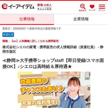
東海
の求人
▼エリア変更
仕事情報
企業情報
更新日：2026/08/07 ※更新日時点の最新情報です
派遣社員
職種：【au】人気機種に詳しくなれる携帯販売
株式会社シエロの家電・携帯販売の求人情報詳細（派遣社員） - 静
岡市葵区
≪静岡≫大手携帯ショップstaff【即日登録/スマホ面
接OK】♪シエロは高時給＆厚待遇★