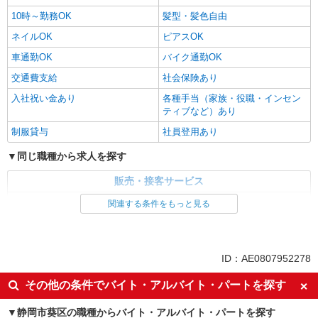
10時～勤務OK
髪型・髪色自由
ネイルOK
ピアスOK
車通勤OK
バイク通勤OK
交通費支給
社会保険あり
入社祝い金あり
各種手当（家族・役職・インセン
ティブなど）あり
制服貸与
社員登用あり
同じ職種から求人を探す
販売・接客サービス
家電・携帯販売
関連する条件をもっと見る
同じ特徴から求人を探す
未経験歓迎
ミドル（40代～）活躍中
ID：AE0807952278
英語が活かせる
ボーナス・賞与あり
その他の条件でバイト・アルバイト・パートを探す
日払い
車通勤OK
静岡市葵区の職種からバイト・アルバイト・パートを探す
交通費支給
社会保険あり