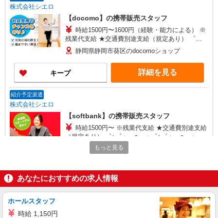
株式会社シエロ
【docomo】の携帯販売スタッフ
時給1500円〜1600円（経験・能力による） ※
残業代支給 ★交通費別途支給（規定あり） ゜
+゜・。○。・゜+゜・。○。・゜+゜ 入社祝い金10
静岡県静岡市葵区のdocomoショップ
万円支給(規定有) お友達を紹介頂くと, インセンテ
ィブ支給(規定有) ★月2回払い・週払い可能（規程
詳細を見る
キープ
有）★ ゜・。○。・゜+゜・。○。・゜+゜
紹介予定派遣
株式会社シエロ
【softbank】の携帯販売スタッフ
時給1500円〜 ※残業代支給 ★交通費別途支給
（規定あり） ゜+゜・。○。・゜+゜・。○。・゜
+゜ 入社祝い金10万円支給(規定有) お友達を紹介
もっと見る
静岡県静岡市葵区のsoftbankショップ
頂くと, インセンティブ支給(規定有) ★月2回払
い・週払い可能（規程有）★ ゜・。○。・゜
詳細を見る
キープ
+゜・。○。・゜+゜
あなたにおすすめの求人情報
派遣社員
ホールスタッフ
株式会社シエロ
時給 1,150円
【softbank】人気機種に詳しくなれる携帯販