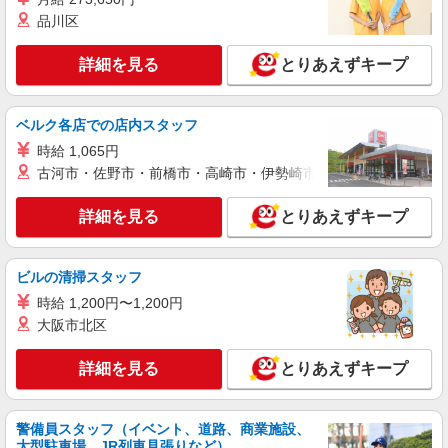
（規定あり） ゜+゜・。○。・゜+゜・。○。・゜
品川区
+゜ 入社祝い金10万円支給(規定有) お友達を紹介
静岡県静岡市葵区のsoftbankショップ
頂くと, インセンティブ支給(規定有) ★月2回払
い・週払い可能（規程有）★ ゜・。○。・゜
詳細を見る
とりあえずキープ
詳細を見る
キープ
+゜・。○。・゜+゜
派遣社員
ベルク各店での店内スタッフ
株式会社シエロ
時給 1,065円
【ソフトバンク】の店舗スタッフ
古河市・佐野市・前橋市・高崎市・伊勢崎市・太田市・館林市・
時給1400円〜 ※残業代支給 ★交通費別途支給
（規定あり） ゜+゜・。○。・゜+゜・。○。・゜
詳細を見る
とりあえずキープ
+゜ 入社祝い金10万円支給(規定有) お友達を紹介
静岡県静岡市葵区のsoftbankショップ
頂くと, インセンティブ支給(規定有) ★月2回払
い・週払い可能（規程有）★ ゜・。○。・゜
詳細を見る
ビルの清掃スタッフ
キープ
+゜・。○。・゜+゜
時給 1,200円〜1,200円
紹介予定派遣
大阪市北区
株式会社シエロ
【au】の携帯販売スタッフ
詳細を見る
とりあえずキープ
時給1500円〜 ※残業代支給 ★交通費別途支給
（規定あり） ゜+゜・。○。・゜+゜・。○。・゜
+゜ 入社祝い金10万円支給(規定有) お友達を紹介
警備員スタッフ（イベント、道路、商業施設、
静岡県静岡市葵区のauショップ
頂くと, インセンティブ支給(規定有) ★月2回払
大型駐車場、JR列車見張りなど）