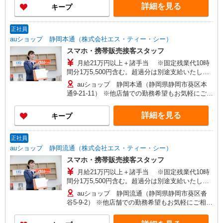
詳細を見る
キープ
＋諸手当）/30歳店長職 経験5年
正社員
auショップ 静岡本通（株式会社エス・ティー・シー）
スマホ・携帯販売接客スタッフ
月給21万円以上＋諸手当 ※固定残業代10時
間分1万5,500円含む。超過分は別途支給いたしま
す。 【年収例】 年収400万円（月給25万円×12ヶ
auショップ 静岡本通（静岡県静岡市葵区本
月＋諸手当）/25歳 経験3年 年収440万円（月給
通9-21-11） ※他店舗での勤務希望もお気軽にご相
28万円×12ヶ月＋諸手当）/29歳店頭フロア責任
談ください 【変更の範囲】 及び会社の定める場所
者 経験5年 年収480万円（月給31万円×12ヶ月
詳細を見る
キープ
＋諸手当）/30歳店長職 経験5年
正社員
auショップ 静岡流通（株式会社エス・ティー・シー）
スマホ・携帯販売接客スタッフ
月給21万円以上＋諸手当 ※固定残業代10時
間分1万5,500円含む。超過分は別途支給いたしま
す。 【年収例】 年収400万円（月給25万円×12ヶ
auショップ 静岡流通（静岡県静岡市葵区沓
月＋諸手当）/25歳 経験3年 年収440万円（月給
谷5-9-2） ※他店舗での勤務希望もお気軽にご相談
28万円×12ヶ月＋諸手当）/29歳店頭フロア責任
ください 【変更の範囲】 及び会社の定める場所
者 経験5年 年収480万円（月給31万円×12ヶ月