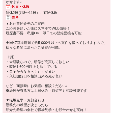
かせます♪
休日・休暇
週休2日(月8〜11日）、有給休暇
備考
▼お仕事紹介先のご案内
ご応募を頂いた後にスマホでWEB面接！
履歴書不要・私服OK・即日での登録面接も可能
全国47都道府県で約5,000件以上の案件を扱っておりますので、
様々な希望に沿ったご提案が可能。
〈例〉
・未経験なので、研修が充実して欲しい
・時給1,600円以上を探している
・自宅からなるべく近くが良い
・入社開始日を相談出来る先が良い
など、面接時にお気軽に相談ください♪
※経験が有る方は土日休み・時短等も相談可能です
▼職場見学・お顔合わせ
勤務先の希望が決まったら
紹介先希望の会社で職場見学・お顔合わせを実施！