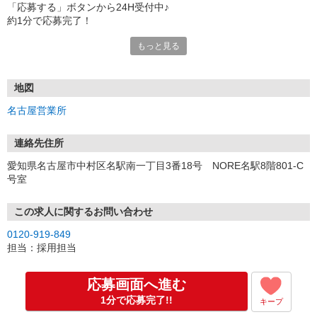
「応募する」ボタンから24H受付中♪
約1分で応募完了！
もっと見る
■電話応募の場合
電話応募も歓迎！（受付:10:00〜20:00）
土日祝も受付中♪
地図
【選考フロー】
名古屋営業所
①応募から3営業日を目安に、メールorお電話でご連絡します。
②面接日時を決定！「0120」から始まる電話番号からご連絡します
★スマホでWEB面接（LINEなど）・出張面接・事務所面接と選べま
連絡先住所
す
愛知県名古屋市中村区名駅南一丁目3番18号 NORE名駅8階801-C
③面接実施（履歴書不要）
号室
④勤務開始（スタート日は応相談）
※ご希望があれば、職場見学の調整もOKです！
この求人に関するお問い合わせ
お気軽にご応募ください♪
0120-919-849
担当：採用担当
応募画面へ進む
1分で応募完了!!
キープ