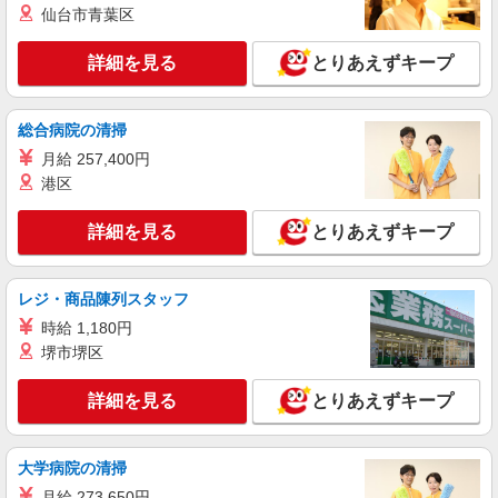
売
仙台市青葉区
時給1400円〜1450円（経験・能力による） ※
残業代支給 ★交通費別途支給（規定あり） ゜
詳細を見る
とりあえずキープ
+゜・。○。・゜+゜・。○。・゜+゜ 入社祝い金10
静岡県静岡市葵区の携帯ショップ
万円支給(規定有) お友達を紹介頂くと, インセンテ
ィブ支給(規定有) ★月2回払い・週払い可能（規程
総合病院の清掃
詳細を見る
キープ
有）★ ゜・。○。・゜+゜・。○。・゜+゜
月給 257,400円
港区
派遣社員
株式会社シエロ
詳細を見る
とりあえずキープ
【docomo】人気機種に詳しくなれる携帯販売
時給1550円〜 ※残業代支給 ★交通費別途支給
（規定あり） ゜+゜・。○。・゜+゜・。○。・゜
レジ・商品陳列スタッフ
+゜ 入社祝い金10万円支給(規定有) お友達を紹介
静岡県静岡市葵区のdocomoショップ
頂くと, インセンティブ支給(規定有) ★月2回払
時給 1,180円
い・週払い可能（規程有）★ ゜・。○。・゜
堺市堺区
詳細を見る
キープ
+゜・。○。・゜+゜
詳細を見る
とりあえずキープ
紹介予定派遣
株式会社シエロ
【ソフトバンク】の店舗スタッフ
大学病院の清掃
時給1400円〜 ※残業代支給 ★交通費別途支給
月給 273,650円