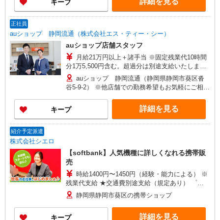
詳細を見る
キープ
＋諸手当）/30歳店長職 経験5年
正社員
auショップ 静岡流通（株式会社エス・ティー・シー）
auショップ店舗スタッフ
月給21万円以上＋諸手当 ※固定残業代10時間
分1万5,500円含む。超過分は別途支給いたしま
す。 【年収例】 年収400万円（月給25万円×12ヶ
auショップ 静岡流通（静岡県静岡市葵区沓
月＋諸手当）/25歳 経験3年 年収440万円（月給
谷5-9-2） ※他店舗での勤務希望もお気軽にご相談
28万円×12ヶ月＋諸手当）/29歳店頭フロア責任
ください 【変更の範囲】 及び会社の定める場所
者 経験5年 年収480万円（月給31万円×12ヶ月
詳細を見る
キープ
＋諸手当）/30歳店長職 経験5年
紹介予定派遣
株式会社シエロ
【softbank】人気機種に詳しくなれる携帯販
売
時給1400円〜1450円（経験・能力による） ※
残業代支給 ★交通費別途支給（規定あり） ゜
+゜・。○。・゜+゜・。○。・゜+゜ 入社祝い金10
静岡県静岡市葵区の携帯ショップ
万円支給(規定有) お友達を紹介頂くと, インセンテ
ィブ支給(規定有) ★月2回払い・週払い可能（規程
詳細を見る
キープ
有）★ ゜・。○。・゜+゜・。○。・゜+゜