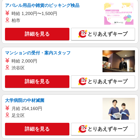
アパレル用品や雑貨のピッキング検品
紹介予定派遣
時給 1,200円〜1,500円
株式会社シエロ
柏市
【ソフトバンク】の店舗スタッフ
時給1400円〜 ※残業代支給 ★交通費別途支給
詳細を見る
とりあえずキープ
（規定あり） ゜+゜・。○。・゜+゜・。○。・゜
+゜ 入社祝い金10万円支給(規定有) お友達を紹介
静岡県静岡市葵区のsoftbankショップ
頂くと, インセンティブ支給(規定有) ★月2回払
マンションの受付・案内スタッフ
い・週払い可能（規程有）★ ゜・。○。・゜
詳細を見る
キープ
+゜・。○。・゜+゜
時給 2,000円
渋谷区
紹介予定派遣
株式会社シエロ
詳細を見る
とりあえずキープ
携帯ショップの店舗スタッフ
時給1500円〜 ※残業代支給 ★交通費別途支給
（規定あり） ゜+゜・。○。・゜+゜・。○。・゜
大学病院の中材滅菌
+゜ 入社祝い金10万円支給(規定有) お友達を紹介
静岡県静岡市葵区の携帯ショップ
月給 254,160円
頂くと, インセンティブ支給(規定有) ★月2回払
足立区
い・週払い可能（規程有）★ ゜・。○。・゜
詳細を見る
キープ
+゜・。○。・゜+゜
詳細を見る
とりあえずキープ
派遣社員