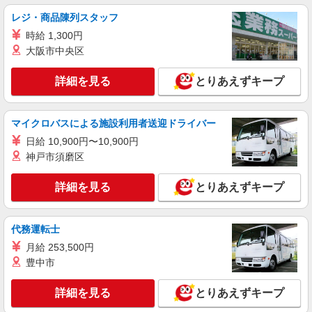
株式会社シエロ
レジ・商品陳列スタッフ
【ソフトバンク】の店舗スタッフ
時給 1,300円
時給1400円〜 ※残業代支給 ★交通費別途支給
（規定あり） ゜+゜・。○。・゜+゜・。○。・゜
大阪市中央区
+゜ 入社祝い金10万円支給(規定有) お友達を紹介
静岡県静岡市葵区のsoftbankショップ
頂くと, インセンティブ支給(規定有) ★月2回払
詳細を見る
とりあえずキープ
い・週払い可能（規程有）★ ゜・。○。・゜
詳細を見る
キープ
+゜・。○。・゜+゜
マイクロバスによる施設利用者送迎ドライバー
派遣社員
日給 10,900円〜10,900円
株式会社シエロ
神戸市須磨区
【au】の携帯販売スタッフ
時給1500円〜 ※残業代支給 ★交通費別途支給
詳細を見る
とりあえずキープ
（規定あり） ゜+゜・。○。・゜+゜・。○。・゜
+゜ 入社祝い金10万円支給(規定有) お友達を紹介
静岡県静岡市葵区のauショップ
頂くと, インセンティブ支給(規定有) ★月2回払
い・週払い可能（規程有）★ ゜・。○。・゜
代務運転士
詳細を見る
キープ
+゜・。○。・゜+゜
月給 253,500円
豊中市
詳細を見る
とりあえずキープ