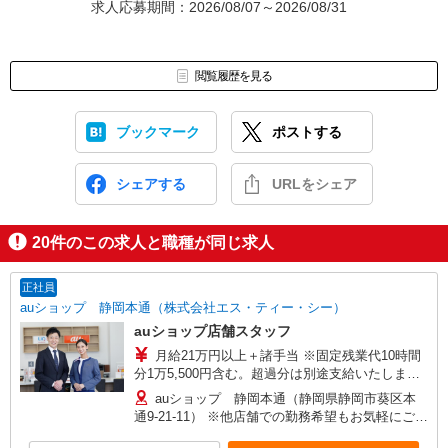
求人応募期間：2026/08/07～2026/08/31
閲覧履歴を見る
ブックマーク
ポストする
シェアする
URLをシェア
20
件のこの求人と職種が同じ求人
正社員
auショップ 静岡本通（株式会社エス・ティー・シー）
auショップ店舗スタッフ
月給21万円以上＋諸手当 ※固定残業代10時間
分1万5,500円含む。超過分は別途支給いたしま
す。 【年収例】 年収400万円（月給25万円×12ヶ
auショップ 静岡本通（静岡県静岡市葵区本
月＋諸手当）/25歳 経験3年 年収440万円（月給
通9-21-11） ※他店舗での勤務希望もお気軽にご相
28万円×12ヶ月＋諸手当）/29歳店頭フロア責任
談ください 【変更の範囲】 及び会社の定める場所
者 経験5年 年収480万円（月給31万円×12ヶ月