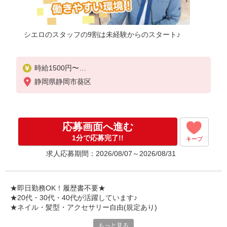
シエロのスタッフの9割は未経験からのスタート♪
時給1500円〜
※残業代支給
静岡県静岡市葵区
★交通費別途支給（規定あり）
゜+゜・。○。・゜+゜・。○。・゜+゜
入社祝い金10万円支給(規定有)
応募画面へ進む
お友達を紹介頂くと,
1分で応募完了!!
キープ
インセンティブ支給(規定有)
求人応募期間：2026/08/07～2026/08/31
★月2回払い・週払い可能（規程有）★
゜・。○。・゜+゜・。○。・゜+゜
★即日勤務OK！履歴書不要★
★20代・30代・40代が活躍しています♪
★ネイル・髪型・アクセサリー自由(規定あり)
もっと見る
シエロのスタッフは9割が未経験スタート。