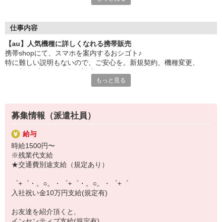
大手キャリアの店舗勤務なので安心・安定！
一度身に着けた知識は、
ずっと先まで役に立ちます！
仕事内容
【au】人気機種に詳しくなれる携帯販売
丁寧な研修もあるので、
携帯shopにて、スマホを案内するおシゴト♪
みなさんから働きやすいと好評です♪
特に難しい説明もないので、ご安心を。新規契約、機種変更、
最新アプリ事情やお得なプラン、
各種料金プランのご相談対応・ご提案などをお願いします。
スマホの裏ワザを学べるチャンス♪
もっと見る
初めての方でも安心♪
【選べるお仕事いろいろ】
あなた専属のコーディネーターが親切・丁寧にフォローするので、
￣￣￣￣￣￣￣￣￣￣￣
満足度◎
▼オフィスワーク
募集情報（派遣社員）
事務、経理、データ入力、コールセンター、受付
■携帯やインターネット販売業務
▼工場・製造・軽作業系
給与
docomo(ドコモ)/au(エーユー)・KDDI/softbank(ソフトバンク)など
機械/食品製造・梱包・仕分け・加工・組立・検査
時給1500円〜
の大手キャリアから
▼美容系
※残業代支給
ワイモバイル(Y!mobille)、楽天モバイル、UQなど格安スマホまで幅
眉毛サロンのアイブロウ・ネイリスト・エステ
★交通費別途支給（規定あり）
広く紹介可能♪
▼営業・販売
人気のApple（アップル）店舗もございます！
法人営業・アパレル販売・個別指導塾・人材紹介
゜+゜・。○。・゜+゜・。○。・゜+゜
▼人気案件も多数♪
入社祝い金10万円支給(規定有)
短期・期間限定・オープニング・官公庁案件
上場/優良/大手企業など
お友達を紹介頂くと,
インセンティブ支給(規定有)