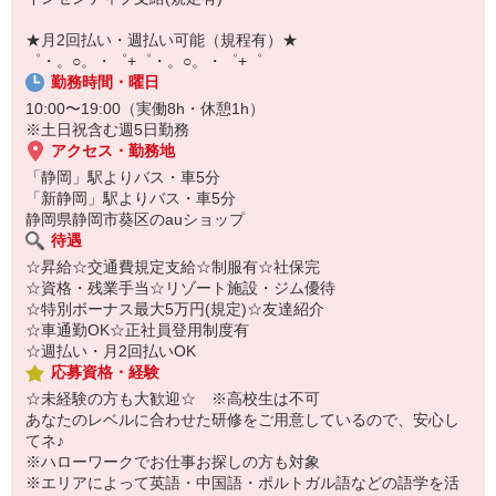
【スマホ面接実施中】
￣￣￣￣￣￣￣￣￣
★月2回払い・週払い可能（規程有）★
自宅に居ながらスマホでカンタン面接OK！
゜・。○。・゜+゜・。○。・゜+゜
オンライン面談なのでスピード対応。
勤務時間・曜日
10:00〜19:00（実働8h・休憩1h）
※土日祝含む週5日勤務
アクセス・勤務地
「静岡」駅よりバス・車5分
「新静岡」駅よりバス・車5分
静岡県静岡市葵区のauショップ
待遇
☆昇給☆交通費規定支給☆制服有☆社保完
☆資格・残業手当☆リゾート施設・ジム優待
☆特別ボーナス最大5万円(規定)☆友達紹介
☆車通勤OK☆正社員登用制度有
☆週払い・月2回払いOK
応募資格・経験
☆未経験の方も大歓迎☆ ※高校生は不可
あなたのレベルに合わせた研修をご用意しているので、安心し
てネ♪
※ハローワークでお仕事お探しの方も対象
※エリアによって英語・中国語・ポルトガル語などの語学を活