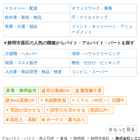
社員登用あり
ドライバー・配達
オフィスワーク・事務
軽作業・製造・物流
IT・クリエイティブ
医療・介護・福祉
イベント・キャンペーン・アミュ
ーズメント
静岡市葵区の人気の職種からバイト・アルバイト・パートを探す
介護職・ヘルパー
清掃・ハウスクリーニング
雑貨・コスメ販売
梱包・仕分け・ピッキング
入出庫・商品管理・検品・検査
コンビニ・スーパー
家電・携帯販売
即日勤務OK
履歴書不要
Web面接OK
未経験歓迎
ミドル（40代～）活躍中
英語が活かせる
語学力を活かせる（英語以外）
高収入・高額
ボーナス・賞与あり
もっと見る
アルバイト・バイト・求人TOP
東海
静岡県
静岡市葵区
株式会社シエ