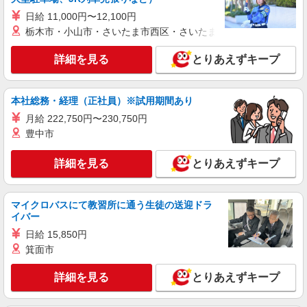
い・週払い可能（規程有）★ ゜・。○。・゜
日給 11,000円〜12,100円
詳細を見る
キープ
+゜・。○。・゜+゜
栃木市・小山市・さいたま市西区・さいたま市岩槻区・久喜市・
紹介予定派遣
詳細を見る
とりあえずキープ
株式会社シエロ
【au】人気機種に詳しくなれる携帯販売
時給1500円〜 ※残業代支給 ★交通費別途支給
本社総務・経理（正社員）※試用期間あり
（規定あり） ゜+゜・。○。・゜+゜・。○。・゜
月給 222,750円〜230,750円
+゜ 入社祝い金10万円支給(規定有) お友達を紹介
静岡県静岡市葵区のauショップ
豊中市
頂くと, インセンティブ支給(規定有) ★月2回払
い・週払い可能（規程有）★ ゜・。○。・゜
詳細を見る
キープ
+゜・。○。・゜+゜
詳細を見る
とりあえずキープ
派遣社員
株式会社シエロ
マイクロバスにて教習所に通う生徒の送迎ドラ
イバー
携帯ショップの店舗スタッフ
日給 15,850円
時給1500円〜 ※残業代支給 ★交通費別途支給
（規定あり） ゜+゜・。○。・゜+゜・。○。・゜
箕面市
+゜ 入社祝い金10万円支給(規定有) お友達を紹介
静岡県静岡市葵区の携帯ショップ
頂くと, インセンティブ支給(規定有) ★月2回払
詳細を見る
とりあえずキープ
い・週払い可能（規程有）★ ゜・。○。・゜
詳細を見る
キープ
+゜・。○。・゜+゜