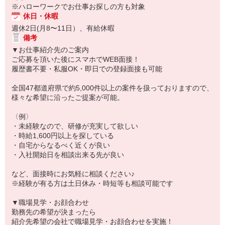
※ハローワークでお仕事お探しの方も対象
休日・休暇
週休2日(月8〜11日）、有給休暇
備考
▼お仕事紹介先のご案内
ご応募を頂いた後にスマホでWEB面接！
履歴書不要・私服OK・即日での登録面接も可能
全国47都道府県で約5,000件以上の案件を扱っておりますので、
様々な希望に沿ったご提案が可能。
〈例〉
・未経験なので、研修が充実して欲しい
・時給1,600円以上を探している
・自宅からなるべく近くが良い
・入社開始日を相談出来る先が良い
など、面接時にお気軽に相談ください♪
※経験が有る方は土日休み・時短等も相談可能です
▼職場見学・お顔合わせ
勤務先の希望が決まったら
紹介先希望の会社で職場見学・お顔合わせを実施！