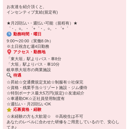
自宅に居ながらスマホでカンタン面接OK！
お友達を紹介頂くと,
オンライン面談なのでスピード対応。
インセンティブ支給(規定有)
即日登録もOK♪
★月2回払い・週払い可能（規程有）★
気になった方はお気軽にご相談ください！
゜・。○。・゜+゜・。○。・゜+゜
勤務時間・曜日
9:00〜20:00（実働8.0h）
※土日祝含む週4日勤務
アクセス・勤務地
「東大垣」駅よりバス・車8分
「大垣」駅よりバス・車10分
岐阜県大垣市の商業施設
待遇
☆昇給☆交通費規定支給☆制服有☆社保完
☆資格・残業手当☆リゾート施設・ジム優待
☆特別ボーナス最大5万円(規定)☆友達紹介
☆車通勤OK☆正社員登用制度有
☆週払い・月2回払いOK
応募資格・経験
☆未経験の方も大歓迎☆ ※高校生は不可
あなたのレベルに合わせた研修をご用意しているので、安心し
てネ♪