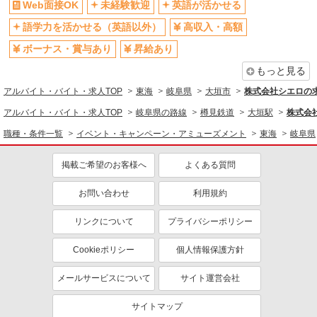
Web面接OK
未経験歓迎
英語が活かせる
語学力を活かせる（英語以外）
高収入・高額
ボーナス・賞与あり
昇給あり
もっと見る
アルバイト・バイト・求人TOP
東海
岐阜県
大垣市
株式会社シエロの
アルバイト・バイト・求人TOP
岐阜県の路線
樽見鉄道
大垣駅
株式会
職種・条件一覧
イベント・キャンペーン・アミューズメント
東海
岐阜県
掲載ご希望のお客様へ
よくある質問
お問い合わせ
利用規約
リンクについて
プライバシーポリシー
Cookieポリシー
個人情報保護方針
メールサービスについて
サイト運営会社
サイトマップ