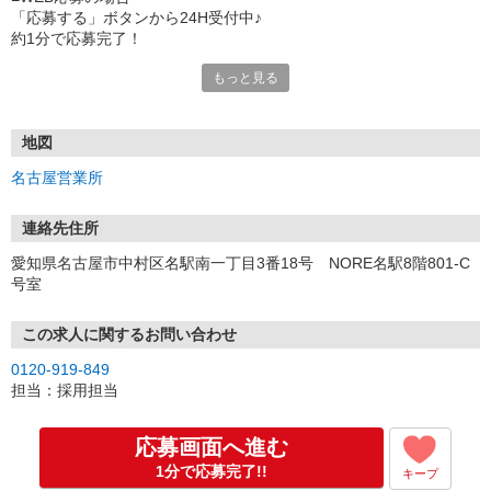
「応募する」ボタンから24H受付中♪
約1分で応募完了！
もっと見る
■電話応募の場合
電話応募も歓迎！（受付:10:00〜20:00）
土日祝も受付中♪
地図
【選考フロー】
名古屋営業所
①応募から3営業日を目安に、メールorお電話でご連絡します。
②面接日時を決定！「0120」から始まる電話番号からご連絡します
★スマホでWEB面接（LINEなど）・出張面接・事務所面接と選べま
連絡先住所
す
愛知県名古屋市中村区名駅南一丁目3番18号 NORE名駅8階801-C
③面接実施（履歴書不要）
号室
④勤務開始（スタート日は応相談）
※ご希望があれば、職場見学の調整もOKです！
この求人に関するお問い合わせ
お気軽にご応募ください♪
0120-919-849
担当：採用担当
応募画面へ進む
1分で応募完了!!
キープ