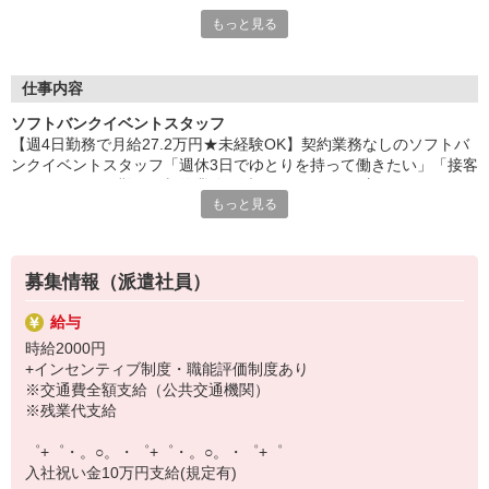
専任のコーディネーターがサポート♪
もっと見る
職場での不安や悩み事があれば
いつでも相談してください！
充実の福利厚生、各種施設利用の特典など、
仕事内容
働きやすい環境づくりに取り組んでいます！
ソフトバンクイベントスタッフ
お仕事以外も充実させたいあなたの味方です♪
【週4日勤務で月給27.2万円★未経験OK】契約業務なしのソフトバ
ンクイベントスタッフ「週休3日でゆとりを持って働きたい」「接客
【選べるお仕事いろいろ】
は好きだけど、難しい契約業務は避けたい」そんな方にぴったりの
￣￣￣￣￣￣￣￣￣￣￣
もっと見る
お仕事です！東海エリアのソフトバンクショップやショッピングモ
▼オフィスワーク
ール等で行われるイベントにて、お客様への商品説明やイベント運
事務、経理、データ入力、コールセンター、受付
営サポートを担当していただきます。携帯契約・個人情報の登録は
▼工場・製造・軽作業系
一切なし！接客経験があれば、業界未経験でも安心して始められま
機械/食品製造・梱包・仕分け・加工・組立・検査
募集情報（派遣社員）
す。【仕事内容】・スマホの簡単な商品説明・イベントブースの案
▼美容系
内や運営サポート・クルースタッフのフォロー業務※契約業務・情
眉毛サロンのアイブロウ・ネイリスト・エステ
給与
報登録はありません！※平日はソフトバンクショップでの店頭サポ
▼営業・販売
時給2000円
ート、 土日祝は商業施設等のイベント開催地での業務が中心です。
法人営業・アパレル販売・個別指導塾・人材紹介
+インセンティブ制度・職能評価制度あり
【勤務地について】ご自宅から通いやすいエリアを考慮固定ではな
▼人気案件も多数♪
※交通費全額支給（公共交通機関）
く、週ごとに勤務店舗が変わります基本はご自宅からの直行直帰O
短期・期間限定・オープニング・官公庁案件
※残業代支給
K・交通費全額支給※宿泊が必要な場合はまれですが、発生時は会
上場/優良/大手企業など
社が全額負担※原則車通勤不可「いろんな場所で働きたい」「変化
゜+゜・。○。・゜+゜・。○。・゜+゜
がある方が楽しい」方に最適！【服装】華美でない無地ベースの服
【スマホ面接実施中】
入社祝い金10万円支給(規定有)
装であればOK！
￣￣￣￣￣￣￣￣￣