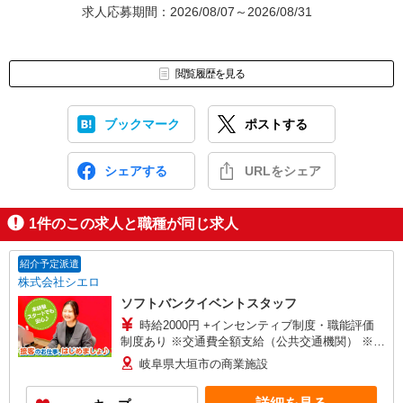
求人応募期間：2026/08/07～2026/08/31
閲覧履歴を見る
ブックマーク
ポストする
シェアする
URLをシェア
1
件のこの求人と職種が同じ求人
紹介予定派遣
株式会社シエロ
ソフトバンクイベントスタッフ
時給2000円 +インセンティブ制度・職能評価
制度あり ※交通費全額支給（公共交通機関） ※残
業代支給 ゜+゜・。○。・゜+゜・。○。・゜+゜
岐阜県大垣市の商業施設
入社祝い金10万円支給(規定有) お友達を紹介頂く
と, インセンティブ支給(規定有) ★月2回払い・週