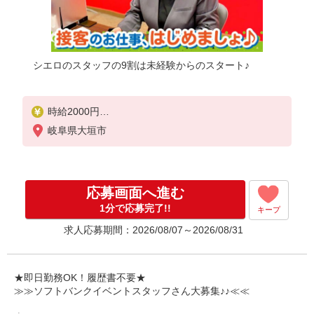
シエロのスタッフの9割は未経験からのスタート♪
時給2000円
+インセンティブ制度・職能評価制度あり
岐阜県大垣市
※交通費全額支給（公共交通機関）
※残業代支給
゜+゜・。○。・゜+゜・。○。・゜+゜
応募画面へ進む
入社祝い金10万円支給(規定有)
1分で応募完了!!
キープ
お友達を紹介頂くと,
求人応募期間：2026/08/07～2026/08/31
インセンティブ支給(規定有)
★月2回払い・週払い可能（規程有）★
゜・。○。・゜+゜・。○。・゜+゜
★即日勤務OK！履歴書不要★
≫≫ソフトバンクイベントスタッフさん大募集♪♪≪≪