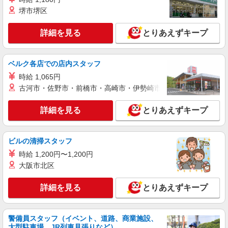
詳細を見る
キープ
○。・゜+゜・。○。・゜+゜
堺市堺区
派遣社員
詳細を見る
とりあえずキープ
株式会社シエロ
スマホ携帯販売【ソフトバンク】
時給1600円〜 ※別途インセンティブ、職能評
ベルク各店での店内スタッフ
価制度あり ※残業代支給 ★交通費別途支給（規定
時給 1,065円
あり） ゜+゜・。○。・゜+゜・。○。・゜+゜ 入
岐阜県岐阜市の家電量販店
社祝い金10万円支給(規定有) お友達を紹介頂くと,
古河市・佐野市・前橋市・高崎市・伊勢崎市・太田市・館林市・
インセンティブ支給(規定有) ★月2回払い・週払い
詳細を見る
キープ
可能（規程有）★ ゜・。○。・゜+゜・。○。・゜
詳細を見る
とりあえずキープ
+゜
紹介予定派遣
株式会社シエロ
ビルの清掃スタッフ
【au】人気機種に詳しくなれる携帯販売
時給 1,200円〜1,200円
時給1400〜1600円（経験・能力による） ※残
大阪市北区
業代支給 ★交通費別途支給（規定あり） ゜
+゜・。○。・゜+゜・。○。・゜+゜ 入社祝い金10
岐阜県岐阜市の携帯ショップ
詳細を見る
とりあえずキープ
万円支給(規定有) お友達を紹介頂くと, インセンテ
ィブ支給(規定有) ★月2回払い・週払い可能（規程
詳細を見る
キープ
有）★ ゜・。○。・゜+゜・。○。・゜+゜
警備員スタッフ（イベント、道路、商業施設、
大型駐車場、JR列車見張りなど）