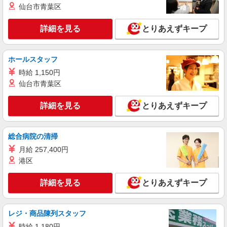
岐阜県岐阜市のsoftbankショップ
仙台市青葉区
万円支給(規定有) お友達を紹介頂くと, インセンテ
ィブ支給(規定有) ★月2回払い・週払い可能（規程
詳細を見る
キープ
有）★ ゜・。○。・゜+゜・。○。・゜+゜
詳細を見る
とりあえずキープ
紹介予定派遣
株式会社シエロ
ホールスタッフ
【au】の携帯販売スタッフ
時給 1,150円
時給1500円〜1900円（経験・能力による） ※
仙台市青葉区
残業代支給 ★交通費別途支給（規定あり） ゜
+゜・。○。・゜+゜・。○。・゜+゜ 入社祝い金10
岐阜県岐阜市のauショップ
詳細を見る
とりあえずキープ
万円支給(規定有) お友達を紹介頂くと, インセンテ
ィブ支給(規定有) ★月2回払い・週払い可能（規程
詳細を見る
キープ
有）★ ゜・。○。・゜+゜・。○。・゜+゜
総合病院の清掃
月給 257,400円
紹介予定派遣
株式会社シエロ
港区
携帯販売スタッフ【au】
詳細を見る
とりあえずキープ
月給273200円 ※残業手当別途支給 ※研修期間
6か月・時給1550円〜 ※残業代支給 ★交通費別途
支給（規定あり） ゜+゜・。○。・゜+゜・。
岐阜県岐阜市の家電量販店
○。・゜+゜ 入社祝い金10万円支給(規定有) お友達
レジ・商品陳列スタッフ
を紹介頂くと, インセンティブ支給(規定有) ゜・。
時給 1,180円