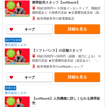
携帯販売スタッフ【softbank】
時給1600円〜 ※別途インセンティブ、職能評
価制度あり ※残業代支給 ★交通費別途支給（規定
あり） ゜+゜・。○。・゜+゜・。○。・゜+゜ 入
岐阜県岐阜市の家電量販店
社祝い金10万円支給(規定有) お友達を紹介頂くと,
インセンティブ支給(規定有) ★月2回払い・週払い
詳細を見る
キープ
可能（規程有）★ ゜・。○。・゜+゜・。○。・゜
+゜
紹介予定派遣
株式会社シエロ
【ソフトバンク】の店舗スタッフ
時給1500円〜1600円（経験・能力による） ※
残業代支給 ★交通費別途支給（規定あり） ゜
+゜・。○。・゜+゜・。○。・゜+゜ 入社祝い金10
岐阜県岐阜市のsoftbankショップ
万円支給(規定有) お友達を紹介頂くと, インセンテ
ィブ支給(規定有) ★月2回払い・週払い可能（規程
詳細を見る
キープ
有）★ ゜・。○。・゜+゜・。○。・゜+゜
派遣社員
株式会社シエロ
【softbank】人気機種に詳しくなれる携帯販
売