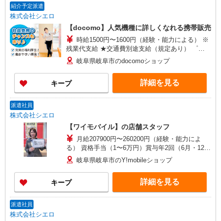
紹介予定派遣
株式会社シエロ
【docomo】人気機種に詳しくなれる携帯販売
時給1500円〜1600円（経験・能力による） ※
残業代支給 ★交通費別途支給（規定あり） ゜
+゜・。○。・゜+゜・。○。・゜+゜ 入社祝い金10
岐阜県岐阜市のdocomoショップ
万円支給(規定有) お友達を紹介頂くと, インセンテ
ィブ支給(規定有) ★月2回払い・週払い可能（規程
詳細を見る
キープ
有）★ ゜・。○。・゜+゜・。○。・゜+゜
派遣社員
株式会社シエロ
【ワイモバイル】の店舗スタッフ
月給207900円〜260200円（経験・能力によ
る） 資格手当（1〜6万円）賞与年2回（6月・12
月・実績最高5.4カ月分） 未経験から入社半年で
岐阜県岐阜市のY!mobileショップ
年収400万円以上への昇給実績あり ※残業代支給
★交通費別途支給（規定あり） ゜+゜・。○。・゜
詳細を見る
キープ
+゜・。○。・゜+゜ 入社祝い金10万円支給(規定
有) お友達を紹介頂くと, インセンティブ支給(規定
有) ゜・。○。・゜+゜・。○。・゜+゜
派遣社員
株式会社シエロ