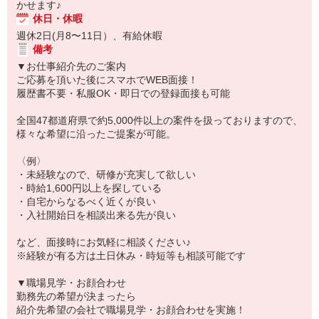
かせます♪
休日・休暇
週休2日(月8〜11日）、有給休暇
備考
▼お仕事紹介先のご案内
ご応募を頂いた後にスマホでWEB面接！
履歴書不要・私服OK・即日での登録面接も可能
全国47都道府県で約5,000件以上の案件を扱っておりますので、
様々な希望に沿ったご提案が可能。
〈例〉
・未経験なので、研修が充実して欲しい
・時給1,600円以上を探している
・自宅からなるべく近くが良い
・入社開始日を相談出来る先が良い
など、面接時にお気軽に相談ください♪
※経験が有る方は土日休み・時短等も相談可能です
▼職場見学・お顔合わせ
勤務先の希望が決まったら
紹介先希望の会社で職場見学・お顔合わせを実施！