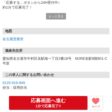
「応募する」ボタンから24H受付中♪
約1分で応募完了！
もっと見る
■電話応募の場合
電話応募も歓迎！（受付:10:00〜20:00）
土日祝も受付中♪
地図
【選考フロー】
名古屋営業所
①応募から3営業日を目安に、メールorお電話でご連絡します。
②面接日時を決定！「0120」から始まる電話番号からご連絡します
★スマホでWEB面接（LINEなど）・出張面接・事務所面接と選べま
連絡先住所
す
愛知県名古屋市中村区名駅南一丁目3番18号 NORE名駅8階801-C
③面接実施（履歴書不要）
号室
④勤務開始（スタート日は応相談）
※ご希望があれば、職場見学の調整もOKです！
この求人に関するお問い合わせ
お気軽にご応募ください♪
0120-919-849
担当：採用担当
応募画面へ進む
1分で応募完了!!
キープ