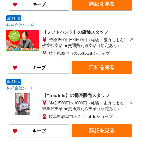
詳細を見る
キープ
時間想定として加えております。 【ソフトバンク
認定資格を取得すると資格手当が追加支給されま
す】 資格試験は年4回。 資格を取得すると最高月
派遣社員
額8万円（年額96万円）を資格手当として追加支給
株式会社シエロ
します。
【ソフトバンク】の店舗スタッフ
時給1500円〜1600円（経験・能力による） ※
残業代支給 ★交通費別途支給（規定あり） ゜
+゜・。○。・゜+゜・。○。・゜+゜ 入社祝い金10
岐阜県岐阜市のsoftbankショップ
万円支給(規定有) お友達を紹介頂くと, インセンテ
ィブ支給(規定有) ★月2回払い・週払い可能（規程
詳細を見る
キープ
有）★ ゜・。○。・゜+゜・。○。・゜+゜
派遣社員
株式会社シエロ
【Y!mobile】の携帯販売スタッフ
時給1500円〜1600円（経験・能力による） ※
残業代支給 ★交通費別途支給（規定あり） ゜
+゜・。○。・゜+゜・。○。・゜+゜ 入社祝い金10
岐阜県岐阜市のY！mobileショップ
万円支給(規定有) お友達を紹介頂くと, インセンテ
ィブ支給(規定有) ★月2回払い・週払い可能（規程
詳細を見る
キープ
有）★ ゜・。○。・゜+゜・。○。・゜+゜