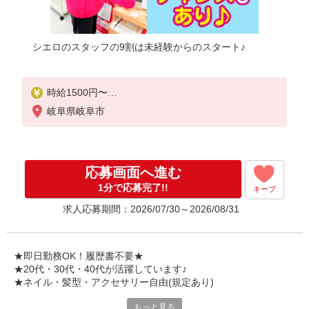
シエロのスタッフの9割は未経験からのスタート♪
時給1500円〜
※残業代支給
岐阜県岐阜市
★交通費別途支給（規定あり）
゜+゜・。○。・゜+゜・。○。・゜+゜
入社祝い金10万円支給(規定有)
応募画面へ進む
お友達を紹介頂くと,
1分で応募完了!!
キープ
インセンティブ支給(規定有)
求人応募期間：2026/07/30～2026/08/31
★月2回払い・週払い可能（規程有）★
゜・。○。・゜+゜・。○。・゜+゜
★即日勤務OK！履歴書不要★
★20代・30代・40代が活躍しています♪
★ネイル・髪型・アクセサリー自由(規定あり)
もっと見る
新しい機種やプラン。