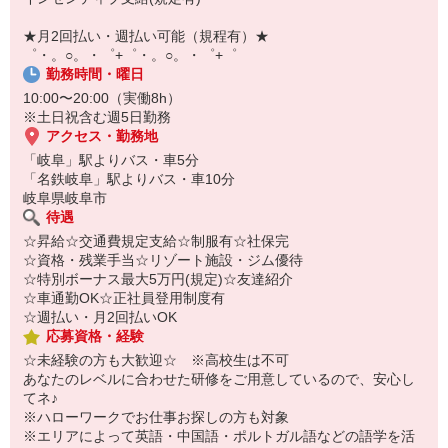
￣￣￣￣￣￣￣￣￣
自宅に居ながらスマホでカンタン面接OK！
★月2回払い・週払い可能（規程有）★
オンライン面談なのでスピード対応。
゜・。○。・゜+゜・。○。・゜+゜
勤務時間・曜日
10:00〜20:00（実働8h）
※土日祝含む週5日勤務
アクセス・勤務地
「岐阜」駅よりバス・車5分
「名鉄岐阜」駅よりバス・車10分
岐阜県岐阜市
待遇
☆昇給☆交通費規定支給☆制服有☆社保完
☆資格・残業手当☆リゾート施設・ジム優待
☆特別ボーナス最大5万円(規定)☆友達紹介
☆車通勤OK☆正社員登用制度有
☆週払い・月2回払いOK
応募資格・経験
☆未経験の方も大歓迎☆ ※高校生は不可
あなたのレベルに合わせた研修をご用意しているので、安心し
てネ♪
※ハローワークでお仕事お探しの方も対象
※エリアによって英語・中国語・ポルトガル語などの語学を活