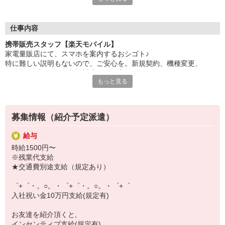
日々変わる専門知識を覚えるのはやっぱり大変。
でも心配ご無用！
仕事内容
シエロのご紹介するお店は、チームワークが良く
携帯販売スタッフ【楽天モバイル】
お互いに教え合ったり、フォローしあったりする
家電量販店にて、スマホを案内するおシゴト♪
和気あいあいとした人間関係がある店舗ばかり！
特に難しい説明もないので、ご安心を。新規契約、機種変更、
皆で一緒にステップアップしましょう♪
各種料金プランのご相談対応・ご提案などをお願いします。
もっと見る
【選べるお仕事いろいろ】
初めての方でも安心♪
￣￣￣￣￣￣￣￣￣￣￣
あなた専属のコーディネーターが親切・丁寧にフォローするので、
▼オフィスワーク
満足度◎
事務、経理、データ入力、コールセンター、受付
募集情報（紹介予定派遣）
▼工場・製造・軽作業系
■携帯やインターネット販売業務
機械/食品製造・梱包・仕分け・加工・組立・検査
給与
docomo(ドコモ)/au(エーユー)・KDDI/softbank(ソフトバンク)など
▼美容系
時給1500円〜
の大手キャリアから
眉毛サロンのアイブロウ・ネイリスト・エステ
※残業代支給
ワイモバイル(Y!mobille)、楽天モバイル、UQなど格安スマホまで幅
▼営業・販売
★交通費別途支給（規定あり）
広く紹介可能♪
法人営業・アパレル販売・個別指導塾・人材紹介
人気のApple（アップル）店舗もございます！
▼人気案件も多数♪
゜+゜・。○。・゜+゜・。○。・゜+゜
短期・期間限定・オープニング・官公庁案件
入社祝い金10万円支給(規定有)
上場/優良/大手企業など
お友達を紹介頂くと,
【スマホ面接実施中】
インセンティブ支給(規定有)