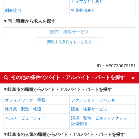
ティブなど）あり
制服貸与
社員登用あり
同じ職種から求人を探す
販売・接客サービス
家電・携帯販売
関連する条件をもっと見る
同じ特徴から求人を探す
未経験歓迎
ミドル（40代～）活躍中
ID：AE0730679151
英語が活かせる
ボーナス・賞与あり
その他の条件でバイト・アルバイト・パートを探す
日払い
車通勤OK
岐阜市の職種からバイト・アルバイト・パートを探す
交通費支給
社会保険あり
社員登用あり
オフィスワーク・事務
ファッション・アパレル
軽作業・製造・物流
販売・接客サービス
ヘルス・ビューティー
清掃・警備・ビルメンテナンス・
設備管理
岐阜市の人気の職種からバイト・アルバイト・パートを探す