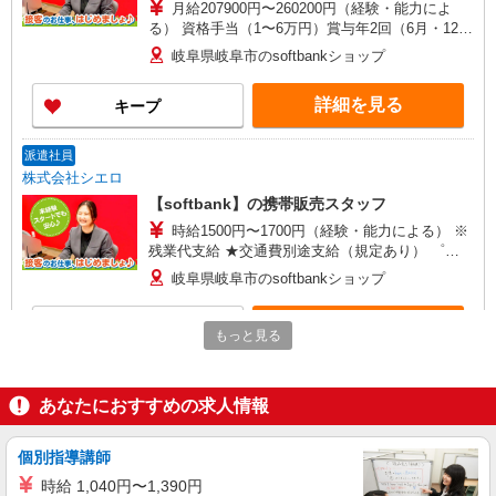
月給207900円〜260200円（経験・能力によ
る） 資格手当（1〜6万円）賞与年2回（6月・12
月・実績最高5.4カ月分） 未経験から入社半年で
岐阜県岐阜市のsoftbankショップ
年収400万円以上への昇給実績あり ※残業代支給
★交通費別途支給（規定あり） ゜+゜・。○。・゜
詳細を見る
キープ
+゜・。○。・゜+゜ 入社祝い金10万円支給(規定
有) お友達を紹介頂くと, インセンティブ支給(規定
有) ゜・。○。・゜+゜・。○。・゜+゜
派遣社員
株式会社シエロ
【softbank】の携帯販売スタッフ
時給1500円〜1700円（経験・能力による） ※
残業代支給 ★交通費別途支給（規定あり） ゜
+゜・。○。・゜+゜・。○。・゜+゜ 入社祝い金10
岐阜県岐阜市のsoftbankショップ
万円支給(規定有) お友達を紹介頂くと, インセンテ
ィブ支給(規定有) ★月2回払い・週払い可能（規程
詳細を見る
キープ
有）★ ゜・。○。・゜+゜・。○。・゜+゜
もっと見る
紹介予定派遣
株式会社シエロ
あなたにおすすめの求人情報
【ソフトバンク】の店舗スタッフ
時給1500円〜1600円（経験・能力による） ※
個別指導講師
残業代支給 ★交通費別途支給（規定あり） ゜
時給 1,040円〜1,390円
+゜・。○。・゜+゜・。○。・゜+゜ 入社祝い金10