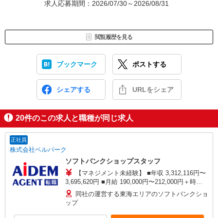
求人応募期間：2026/07/30～2026/08/31
閲覧履歴を見る
ブックマーク
ポストする
シェアする
URLをシェア
20
件のこの求人と職種が同じ求人
正社員
株式会社ベルパーク
ソフトバンクショップスタッフ
【マネジメント未経験】 ■年収 3,312,116円〜
3,695,620円 ■月給 190,000円〜212,000円＋時間
外手当 ※時間外勤務手当を月25時間想定として加
同社の運営する東海エリアのソフトバンクショ
えております。 【マネジメント経験者】 ■年収
ップ
4,552,432円〜5,660,900円 ■月給 260,000円〜
322,000円＋時間外手当 ※時間外勤務手当を月30