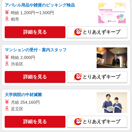
携帯販売スタッフ【Y!mobile】
ンセンティブ支給(規定有) ゜・。○。・゜+゜・。
アパレル用品や雑貨のピッキング検品
時給1600円〜 ※別途インセンティブ、職能評
時給 1,200円〜1,500円
価制度あり ※残業代支給 ★交通費別途支給（規定
あり） ゜+゜・。○。・゜+゜・。○。・゜+゜ 入
柏市
岐阜県岐阜市の家電量販店
社祝い金10万円支給(規定有) お友達を紹介頂くと,
インセンティブ支給(規定有) ★月2回払い・週払い
詳細を見る
とりあえずキープ
詳細を見る
キープ
可能（規程有）★ ゜・。○。・゜+゜・。○。・゜
+゜
派遣社員
マンションの受付・案内スタッフ
株式会社シエロ
時給 2,000円
スマホ携帯販売【楽天モバイル】
渋谷区
時給1500円〜 ※残業代支給 ★交通費別途支給
（規定あり） ゜+゜・。○。・゜+゜・。○。・゜
詳細を見る
とりあえずキープ
+゜ 入社祝い金10万円支給(規定有) お友達を紹介
岐阜県岐阜市の家電量販店
頂くと, インセンティブ支給(規定有) ★月2回払
い・週払い可能（規程有）★ ゜・。○。・゜
詳細を見る
キープ
+゜・。○。・゜+゜
大学病院の中材滅菌
月給 254,160円
派遣社員
足立区
株式会社シエロ
【docomo】人気機種に詳しくなれる携帯販売
詳細を見る
とりあえずキープ
時給1500円〜1600円（経験・能力による） ※
残業代支給 ★交通費別途支給（規定あり） ゜