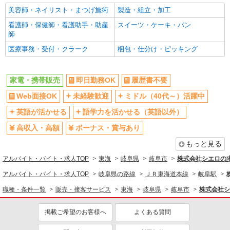
美容師・ネイリスト・まつげ施術
製造・組立・加工
看護師・保健師・看護助手・助産
スイーツ・ケーキ・パン
師
医療事務・受付・クラーク
梱包・仕分け・ピッキング
家電・携帯販売
即日勤務OK
履歴書不要
Web面接OK
未経験歓迎
ミドル（40代～）活躍中
英語が活かせる
語学力を活かせる（英語以外）
高収入・高額
ボーナス・賞与あり
もっと見る
アルバイト・バイト・求人TOP
東海
岐阜県
岐阜市
株式会社シエロの
アルバイト・バイト・求人TOP
岐阜県の路線
ＪＲ東海道本線
岐阜駅
職種・条件一覧
販売・接客サービス
東海
岐阜県
岐阜市
株式会社シ
掲載ご希望のお客様へ
よくある質問