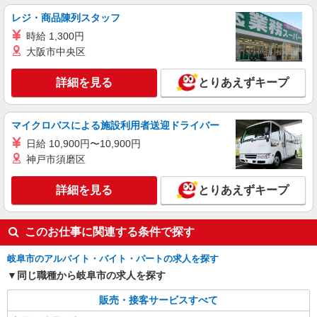
+゜・。○。・゜+゜・。○。・゜+゜ 入社祝い金10
岐阜県岐阜市のdocomoショップ
レジ・商品陳列スタッフ
万円支給(規定有) お友達を紹介頂くと, インセンテ
時給 1,300円
ィブ支給(規定有) ★月2回払い・週払い可能（規程
詳細を見る
キープ
有）★ ゜・。○。・゜+゜・。○。・゜+゜
大阪市中央区
紹介予定派遣
詳細を見る
とりあえずキープ
株式会社シエロ
【au】の携帯販売スタッフ
マイクロバスによる施設利用者送迎ドライバー
時給1500円〜1800円（経験・能力による） ※
残業代支給 ★交通費別途支給（規定あり） ゜
日給 10,900円〜10,900円
+゜・。○。・゜+゜・。○。・゜+゜ 入社祝い金10
岐阜県岐阜市のauショップ
神戸市須磨区
万円支給(規定有) お友達を紹介頂くと, インセンテ
ィブ支給(規定有) ★月2回払い・週払い可能（規程
詳細を見る
詳細を見る
キープ
とりあえずキープ
有）★ ゜・。○。・゜+゜・。○。・゜+゜
このお仕事に関連する条件で探す
岐阜市のアルバイト・バイト・パートの求人を探す
同じ職種から岐阜市の求人を探す
販売・接客サービスすべて