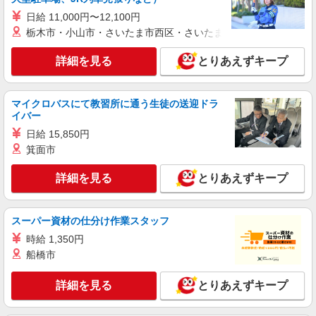
紹介予定派遣
株式会社シエロ
日給 11,000円〜12,100円
栃木市・小山市・さいたま市西区・さいたま市岩槻区・久喜市・
【docomo】人気機種に詳しくなれる携帯販売
時給1550円〜 ※残業代支給 ★交通費別途支給
詳細を見る
とりあえずキープ
（規定あり） ゜+゜・。○。・゜+゜・。○。・゜
+゜ 入社祝い金10万円支給(規定有) お友達を紹介
岐阜県岐阜市のdocomoショップ
頂くと, インセンティブ支給(規定有) ★月2回払
い・週払い可能（規程有）★ ゜・。○。・゜
マイクロバスにて教習所に通う生徒の送迎ドラ
詳細を見る
キープ
+゜・。○。・゜+゜
イバー
日給 15,850円
正社員
箕面市
株式会社シエロ
【softbank】の携帯販売スタッフ
詳細を見る
とりあえずキープ
給与 大卒・院卒：月給210000円〜350000
円 短大・専門卒：月給205000円〜350000
円 高卒：月給200000円〜350000
スーパー資材の仕分け作業スタッフ
岐阜県岐阜市のsoftbankショップ
円 ※別途支給（時間外手当、地域手当、役割手
時給 1,350円
当、資格手当） ※個人実績に応じて報奨金・イン
詳細を見る
キープ
船橋市
センティブあり ※経験・能力・年齢を考慮して金
額を決定致します。 ＜補足事項＞ ・資格手当・役
割手当・地域手当（規定に応じて支給） ★交通費
詳細を見る
とりあえずキープ
派遣社員
別途支給（規定あり） ゜+゜・。○。・゜+゜ 入社
株式会社シエロ
祝い金10万円支給(規定有) お友達を紹介頂くと, イ