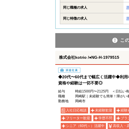
同じ職種の求人
同じ特徴の求人
こ
株式会社kotrio /●NG-H-1979515
派遣社員
◆20代〜60代まで幅広く活躍中◆利
資格や経験は一切不要◎
給与
時給1500円〜2125円 ＜日払い
職種
岡崎駅｜未経験でも簡単！障がい
勤務地
岡崎市
入社日応相談
未経験歓迎
経験
フリーター歓迎
学歴不問
ブラ
シニア（60代～）活躍中
高収入・