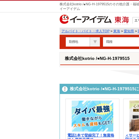
株式会社kotrio /●NG-H-1979515のその他
イーアイデム
エ
東海
アルバイト・バイト・求人TOP
>
東海
>
愛知県
>
勤務地
職種
株式会社kotrio /●NG-H-1979515
株式会社kotrio /●NG-H-197
電話1本で登録完了！無資格
＜サー