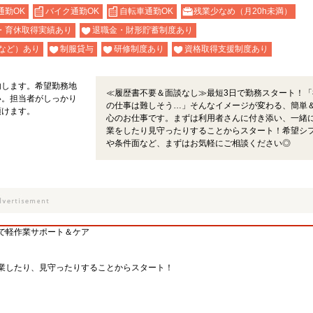
通勤OK
バイク通勤OK
自転車通勤OK
残業少なめ（月20h未満）
・育休取得実績あり
退職金・財形貯蓄制度あり
など）あり
制服貸与
研修制度あり
資格取得支援制度あり
内します。希望勤務地
≪履歴書不要＆面談なし≫最短3日で勤務スタート！「
い。担当者がしっかり
の仕事は難しそう…」そんなイメージが変わる、簡単
頂けます。
心のお仕事です。まずは利用者さんに付き添い、一緒
業をしたり見守ったりすることからスタート！希望シ
や条件面など、まずはお気軽にご相談ください◎
で軽作業サポート＆ケア
業したり、見守ったりすることからスタート！