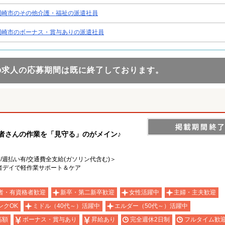
岡崎市のその他介護・福祉の派遣社員
岡崎市のボーナス・賞与ありの派遣社員
の求人の応募期間は既に終了しております。
用者さんの作業を「見守る」のがメイン♪
有/週払い有/交通費全支給(ガソリン代含む)＞
者デイで軽作業サポート＆ケア
者・有資格者歓迎
新卒・第二新卒歓迎
女性活躍中
主婦・主夫歓迎
ンクOK
ミドル（40代～）活躍中
エルダー（50代～）活躍中
高額
ボーナス・賞与あり
昇給あり
完全週休2日制
フルタイム歓