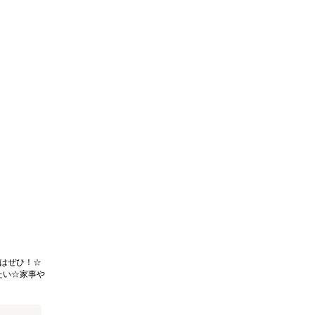
はぜひ！☆
たい☆家事や