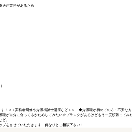
※送迎業務があるため
内）
ます！＜＜実務者研修や介護福祉士講座など＞＞ ◆介護職が初めての方・不安な方
護職が自分に合ってるかためしてみたい☆ブランクがあるけどもう一度頑張ってみ
など。
ップをさせていただきます！何なりとご相談下さい！