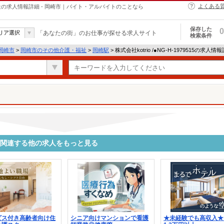
よくある
介護・福祉の求人情報詳細 - 岡崎市｜バイト・アルバイトのことなら
保存した
0
リア選択
「あなたの街」のお仕事が探せる求人サイト
検索条件
岡崎市
>
岡崎市のその他介護・福祉
>
岡崎駅
> 株式会社kotrio /●NG-H-1979515の求人情
9515に関連する他の求人をもっと見る
ビス付き高齢者向け住
シニア向けマンションで看護
★未経験でも高収入★