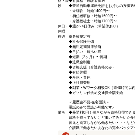
格・経
◆有資格・経験者優遇
験
◆普通自動車運転免許をお持ちの方優遇
・未経験：時給1400円〜
・初任者研修：時給1500円〜
・介護福祉士：時給1700円〜
休日・
◆週2〜4日休み（希望休あり）
休暇
待遇
※各種規定有
◆社会保険完備
◆無料定期健康診断
◆日払い・週払い可
◆短期（2ヶ月）〜長期
◆退職金制度
◆資格支援（介護資格のみ）
◆有給休暇
◆産休・育休
◆正社員登用
◆副業・Wワーク相談OK（週40時間以
◆ガソリン代含め交通費全額支給
＜履歴書不要/在宅面談＞
電話のみで面談が可能です♪
備考
◆受講料0円！働きながら資格取得でき
資格を持ってないけど働いてみたい☆介
育児と両立しながら働きたい・・・など
介護職で働きたいあなたの完全バックア