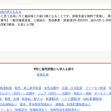
の他の求人をみる
いと思う志高い方と施設様との架け橋となることです。資格支援を無料で実施し、業
一般労働者派遣、人材紹介・育成事業 派遣/派26-300203、紹介/26-ユ-300
堂町3番地 大道ビル7階
同じ雇用形態から求人を探す
派遣社員
格者歓迎
新卒・第二新卒歓迎
女性活躍中
主婦・主夫歓迎
フリーター歓迎
エルダー（50代～）活躍中
シニア（60代～）活躍中
高収入・高額
ボーナス・
迎
禁煙・分煙
駅直結・駅チカ
車通勤OK
バイク通勤OK
自転車通勤OK
社会保険あり
産休・育休取得実績あり
退職金・財形貯蓄制度あり
など）あり
制服貸与
研修制度あり
資格取得支援制度あり