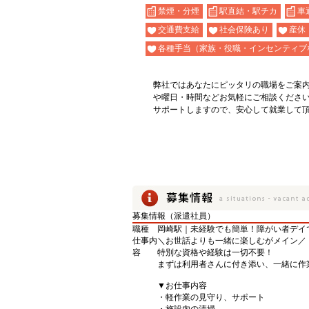
禁煙・分煙
駅直結・駅チカ
車
交通費支給
社会保険あり
産休
各種手当（家族・役職・インセンティブ
弊社ではあなたにピッタリの職場をご案
や曜日・時間などお気軽にご相談くださ
サポートしますので、安心して就業して
募集情報（派遣社員）
職種
岡崎駅｜未経験でも簡単！障がい者デイ
仕事内
＼お世話よりも一緒に楽しむがメイン／
容
特別な資格や経験は一切不要！
まずは利用者さんに付き添い、一緒に作
▼お仕事内容
・軽作業の見守り、サポート