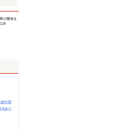
界の繁栄を
126
学歴不問
賞与あり