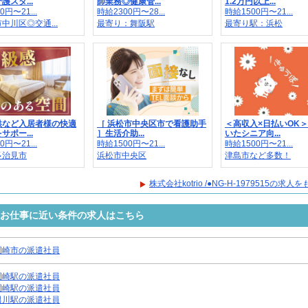
護スタ...
師業務◎健康管...
1.2万円以上...
0円〜21...
時給2300円〜28...
時給1500円〜21...
中川区◎交通...
最寄り：舞阪駅
最寄り駅：浜松
供など入居者様の快適
［ 浜松市中央区市で看護助手
＜高収入×日払いOK
サポー...
］生活介助...
いたシニア向...
0円〜21...
時給1500円〜21...
時給1500円〜21...
多治見市
浜松市中央区
津島市など多数！
株式会社kotrio /●NG-H-1979515の求
9515のお仕事に近い条件の求人はこちら
岡崎市の派遣社員
岡崎駅の派遣社員
岡崎駅の派遣社員
男川駅の派遣社員