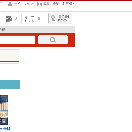
質問
サイトマップ
掲載ご希望のお客様へ
閲覧
キープ
0
0
履歴
リスト
ログイン
報詳細
≪毎日