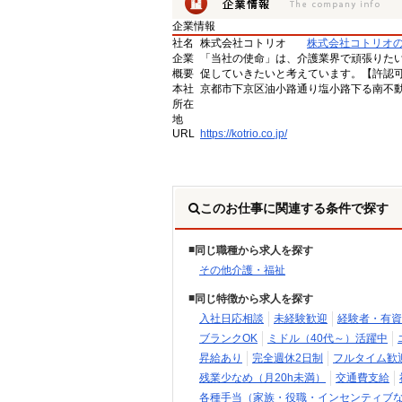
企業情報
社名
株式会社コトリオ
株式会社コトリオ
企業
「当社の使命」は、介護業界で頑張りた
概要
促していきたいと考えています。【許認可番号】
本社
京都市下京区油小路通り塩小路下る南不動
所在
地
URL
https://kotrio.co.jp/
このお仕事に関連する条件で探す
同じ職種から求人を探す
その他介護・福祉
同じ特徴から求人を探す
入社日応相談
未経験歓迎
経験者・有資
ブランクOK
ミドル（40代～）活躍中
昇給あり
完全週休2日制
フルタイム歓
残業少なめ（月20h未満）
交通費支給
各種手当（家族・役職・インセンティブ