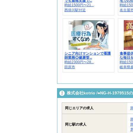
でも資格支援で...
宅での介
時給1500円〜21...
時給150
西掛川駅付近
名古屋市
シニア向けマンションで看護
食事提
師業務◎健康管...
な毎日を
時給2300円〜28...
時給150
田原市
岐阜県
株式会社kotrio /●NG-H-197
同じエリアの求人
同じ駅の求人