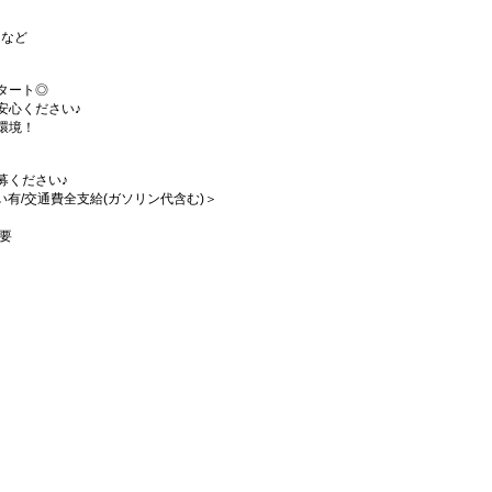
 など
タート◎
安心ください♪
環境！
募ください♪
払い有/交通費全支給(ガソリン代含む)＞
要