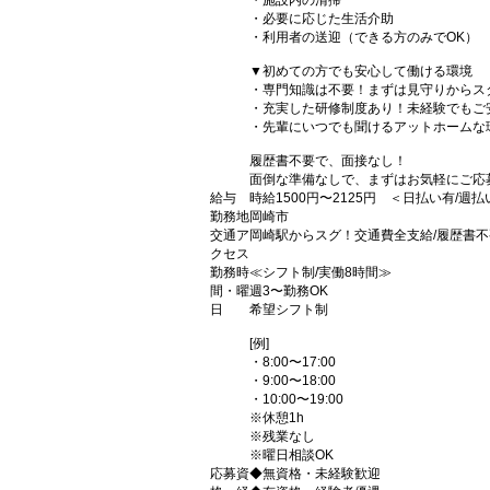
・施設内の清掃
・必要に応じた生活介助
・利用者の送迎（できる方のみでOK）
▼初めての方でも安心して働ける環境
・専門知識は不要！まずは見守りからス
・充実した研修制度あり！未経験でもご
・先輩にいつでも聞けるアットホームな
履歴書不要で、面接なし！
面倒な準備なしで、まずはお気軽にご応
給与
時給1500円〜2125円 ＜日払い有/週
勤務地
岡崎市
交通ア
岡崎駅からスグ！交通費全支給/履歴書不
クセス
勤務時
≪シフト制/実働8時間≫
間・曜
週3〜勤務OK
日
希望シフト制
[例]
・8:00〜17:00
・9:00〜18:00
・10:00〜19:00
※休憩1h
※残業なし
※曜日相談OK
応募資
◆無資格・未経験歓迎