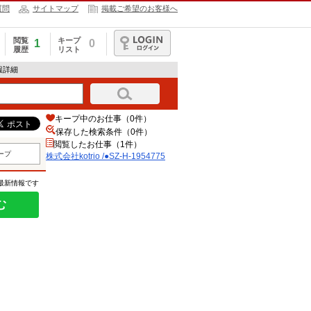
質問
サイトマップ
掲載ご希望のお客様へ
閲覧
キープ
1
0
履歴
リスト
ログイン
情報詳細
キープ中のお仕事（0件）
保存した検索条件（
0
件）
閲覧したお仕事（1件）
ープ
株式会社kotrio /●SZ-H-1954775
の最新情報です
む