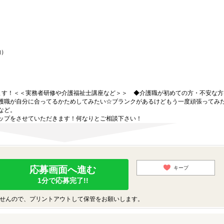
内）
ます！＜＜実務者研修や介護福祉士講座など＞＞ ◆介護職が初めての方・不安な方
護職が自分に合ってるかためしてみたい☆ブランクがあるけどもう一度頑張ってみ
など。
ップをさせていただきます！何なりとご相談下さい！
応募画面へ進む
キープ
1分で応募完了!!
せんので、プリントアウトして保管をお願いします。