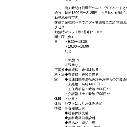
働く時間は日勤帯のみ！プライベートと
給与
時給1500円〜2125円 ＜日払い有/週
勤務地
藤枝市内
交通ア
藤枝駅⇒車でスグ≪交通費全支給/車通勤
クセス
勤務時
≪シフト制/週3日〜OK≫
間・曜
（例）
日
・9:30〜18:30
・10:00〜19:00
など
※休憩1h
※残業なし
応募資
◆無資格・未経験歓迎
格・経
◆有資格・経験者優遇
験
◆普通自動車運転免許をお持ちの方優遇
・未経験：時給1400円〜
・初任者研修：時給1500円〜
・介護福祉士：時給1700円〜
休日・
＜休日＞
休暇
シフトによりお休み決定
待遇
※各種規定有
◆社会保険完備
◆無料定期健康診断
◆日払い・週払い可