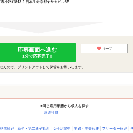
小路町843-2 日本生命京都ヤサカビル8F
応募画面へ進む
キープ
1分で応募完了!!
せんので、プリントアウトして保管をお願いします。
同じ雇用形態から求人を探す
派遣社員
格者歓迎
新卒・第二新卒歓迎
女性活躍中
主婦・主夫歓迎
フリーター歓迎