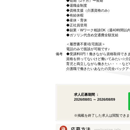
◆短期（2ヶ月）〜長期
◆退職金制度
◆資格支援（介護資格のみ）
◆有給休暇
◆産休・育休
◆正社員登用
◆副業・Wワーク相談OK（週40時間以
◆ガソリン代含め交通費全額支給
＜履歴書不要/在宅面談＞
電話のみで面談が可能です♪
備考
◆受講料0円！働きながら資格取得でき
資格を持ってないけど働いてみたい☆介
育児と両立しながら働きたい・・・など
介護職で働きたいあなたの完全バックア
求人応募期間 ：
2026/08/01 ～ 2026/08/09
※掲載を終了した求人は閲覧できま