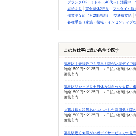
ブランクOK
ミドル（40代～）活躍中
昇給あり
完全週休2日制
フルタイム歓
残業少なめ（月20h未満）
交通費支給
各種手当（家族・役職・インセンティブ
このお仕事に近い条件で探す
藤枝駅｜未経験でも簡単！障がい者デイで
時給1500円〜2125円 ＜日払い有/週払い
藤枝市内
藤枝駅◎やっぱり土日休み◎自分を大切に
時給1500円〜2125円 ＜日払い有/週払い
藤枝市内
＜藤枝駅＞和気あいあいとした雰囲気！障が
時給1500円〜2125円 ＜日払い有/週払い
藤枝市内
藤枝駅近く★障がい者デイサービスでの見