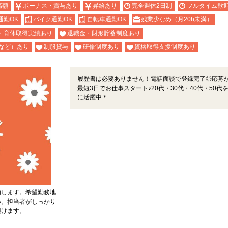
高額
ボーナス・賞与あり
昇給あり
完全週休2日制
フルタイム歓
通勤OK
バイク通勤OK
自転車通勤OK
残業少なめ（月20h未満）
・育休取得実績あり
退職金・財形貯蓄制度あり
など）あり
制服貸与
研修制度あり
資格取得支援制度あり
履歴書は必要ありません！電話面談で登録完了◎応募
最短3日でお仕事スタート♪20代・30代・40代・50代
に活躍中＊
内します。希望勤務地
い。担当者がしっかり
頂けます。