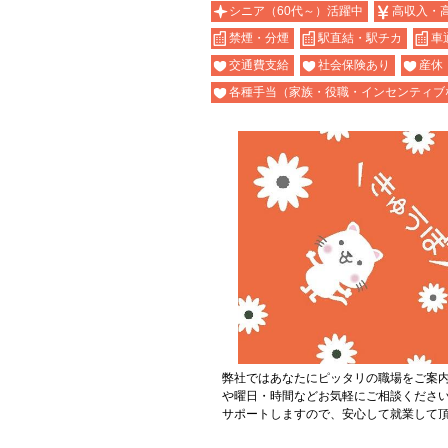
シニア（60代～）活躍中
高収入・
禁煙・分煙
駅直結・駅チカ
車
交通費支給
社会保険あり
産休
各種手当（家族・役職・インセンティブ
弊社ではあなたにピッタリの職場をご案
や曜日・時間などお気軽にご相談くださ
サポートしますので、安心して就業して