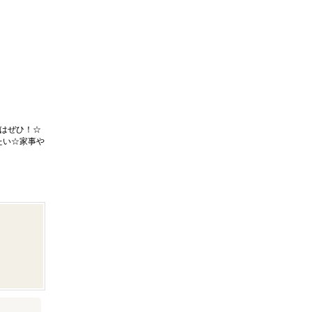
はぜひ！☆
たい☆家事や