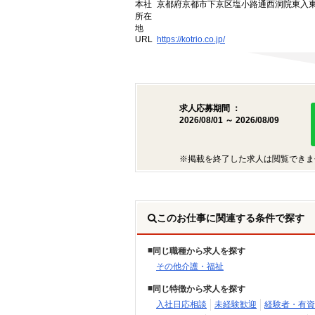
本社
京都府京都市下京区塩小路通西洞院東入東塩
所在
地
URL
https://kotrio.co.jp/
求人応募期間 ：
2026/08/01 ～ 2026/08/09
※掲載を終了した求人は閲覧できま
このお仕事に関連する条件で探す
同じ職種から求人を探す
その他介護・福祉
同じ特徴から求人を探す
入社日応相談
未経験歓迎
経験者・有資