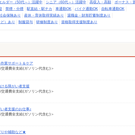
エルダー（50代～）活躍中
シニア（60代～）活躍中
高収入・高額
ボーナス・
迎
禁煙・分煙
駅直結・駅チカ
車通勤OK
バイク通勤OK
自転車通勤OK
社会保険あり
産休・育休取得実績あり
退職金・財形貯蓄制度あり
など）あり
制服貸与
研修制度あり
資格取得支援制度あり
軽作業サポート＆ケア
有/交通費全支給(ガソリン代含む)＞
働ける障がい者支援
有/交通費全支給(ガソリン代含む)＞
い者支援のお仕事♪
有/交通費全支給(ガソリン代含む)＞
守りや補助など★