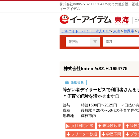
株式会社kotrio /●SZ-H-1954775のその他
イーアイデム
エ
東海
アルバイト・バイト・求人TOP
>
東海
>
静岡県
>
勤務地
職種
株式会社kotrio /●SZ-H-1954775
派遣社員
障がい者デイサービスで利用者さんを
＊子育て経験を活かせます◎
給与
時給1500円〜2125円 ＜日払い
職種
藤枝駅＊20代〜50代の子育て世
勤務地
藤枝市内
入社日応相談
未経験歓迎
経験
フリーター歓迎
学歴不問
ブラ