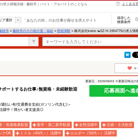
よくある
介護・福祉の求人情報詳細 - 藤枝市｜バイト・アルバイトのことなら
保存した
0
リア選択
「あなたの街」のお仕事が探せる求人サイト
検索条件
藤枝市
>
藤枝市のその他介護・福祉
>
西焼津駅
> 株式会社kotrio /●SZ-H-1954775の求人
キ
更新日：2026/08/03 ※更新日時点
サポートするお仕事♪無資格・未経験歓迎
応募画面へ進
有/週払い有/交通費全支給(ガソリン代含む)＞
代活躍中！障がい者支援員◎
者・有資格者歓迎
新卒・第二新卒歓迎
女性活躍中
主婦・主夫歓迎
ンクOK
ミドル（40代～）活躍中
エルダー（50代～）活躍中