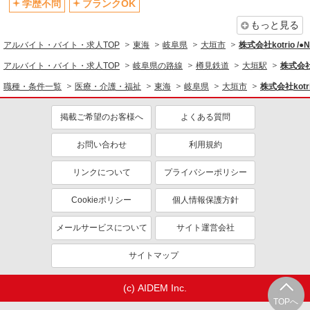
学歴不問
ブランクOK
もっと見る
アルバイト・バイト・求人TOP
東海
岐阜県
大垣市
株式会社kotrio /
アルバイト・バイト・求人TOP
岐阜県の路線
樽見鉄道
大垣駅
株式会社k
職種・条件一覧
医療・介護・福祉
東海
岐阜県
大垣市
株式会社kotr
掲載ご希望のお客様へ
よくある質問
お問い合わせ
利用規約
リンクについて
プライバシーポリシー
Cookieポリシー
個人情報保護方針
メールサービスについて
サイト運営会社
サイトマップ
(c) AIDEM Inc.
TOPへ