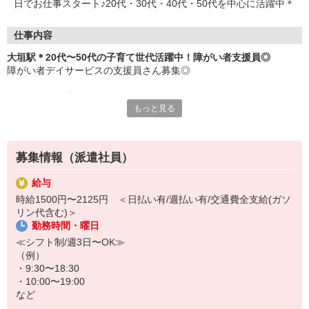
日でお仕事スタート♪20代・30代・40代・50代を中心に活躍中＊
仕事内容
大垣駅＊20代〜50代の子育て世代活躍中！障がい者支援員◎
障がい者デイサービスの支援員さん募集◎
＜おもなお仕事＞
もっと見る
・食事やお風呂などの介助
・レクリエーションの企画、実施
・軽作業の見守り、サポート
・利用者さんの送迎（できる方のみ）
募集情報（派遣社員）
など
給与
利用者さんにやさしく寄り添うお仕事です♪自分の子どものように接
時給1500円〜2125円 ＜日払い有/週払い有/交通費全支給(ガソ
してあげてください＊子育て経験がある方は培ったノウハウを活か
リン代含む)＞
せます◎
勤務時間・曜日
働く時間は日勤帯のみ！プライベートとの両立もラクラクです＊シ
≪シフト制/週3日〜OK≫
フトの相談も柔軟に対応します！
（例）
・9:30〜18:30
・10:00〜19:00
など