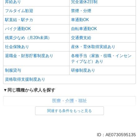
昇給あり
完全週休2日制
フルタイム歓迎
禁煙・分煙
駅直結・駅チカ
車通勤OK
バイク通勤OK
自転車通勤OK
残業少なめ（月20h未満）
交通費支給
社会保険あり
産休・育休取得実績あり
退職金・財形貯蓄制度あり
各種手当（家族・役職・インセン
ティブなど）あり
制服貸与
研修制度あり
資格取得支援制度あり
同じ職種から求人を探す
医療・介護・福祉
関連する条件をもっと見る
同じ特徴から求人を探す
未経験歓迎
ミドル（40代～）活躍中
ボーナス・賞与あり
車通勤OK
ID：AE0730595135