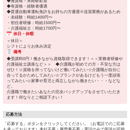
◆無資格・未経験歓迎
◆有資格・経験者優遇
◆普通自動車運転免許をお持ちの方優遇※送迎業務があるため
・未経験：時給1400円〜
・初任者研修：時給1500円〜
・介護福祉士：時給1700円〜
休日・休暇
＜休日＞
シフトによりお休み決定
備考
◆受講料0円！働きながら資格取得できます！＜＜実務者研修や
介護福祉士講座など＞＞ ◆介護職が初めての方・不安な方は
ぜひ！☆資格を持ってないけど働いてみたい☆介護職が自分に
合ってるかためしてみたい☆ブランクがあるけどもう一度頑張
ってみたい☆家事や育児と両立しながら働きたい・・・などな
ど。
介護職で働きたいあなたの完全バックアップをさせていただき
ます！何なりとご相談下さい！
応募方法
「応募する」ボタンをクリックしてください。（お電話でのご応募
も承っております）来社不要・履歴書不要・電話のみで面談が可能