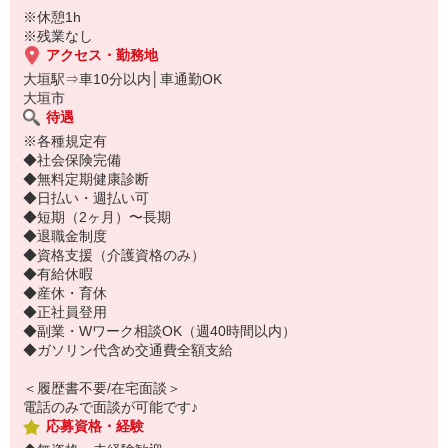
※休憩1h
※残業なし
アクセス・勤務地
大垣駅⇒車10分以内│車通勤OK
大垣市
待遇
※各種規定有
◆社会保険完備
◆無料定期健康診断
◆日払い・週払い可
◆短期（2ヶ月）〜長期
◆退職金制度
◆資格支援（介護資格のみ）
◆有給休暇
◆産休・育休
◆正社員登用
◆副業・Wワーク相談OK（週40時間以内）
◆ガソリン代含め交通費全額支給
＜履歴書不要/在宅面談＞
電話のみで面談が可能です♪
応募資格・経験