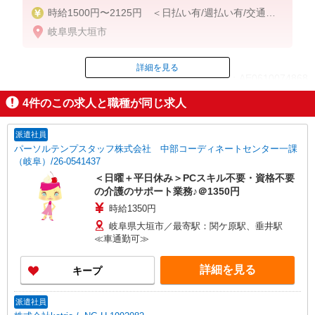
時給1500円〜2125円 ＜日払い有/週払い有/交通費
全支給(ガソリン代含む)＞
岐阜県大垣市
詳細を見る
ID：AE0610074868
4
件のこの求人と職種が同じ求人
掲載期間終了
派遣社員
パーソルテンプスタッフ株式会社 中部コーディネートセンター一課
（岐阜）/26-0541437
＜日曜＋平日休み＞PCスキル不要・資格不要
の介護のサポート業務♪＠1350円
時給1350円
岐阜県大垣市／最寄駅：関ケ原駅、垂井駅
≪車通勤可≫
詳細を見る
キープ
派遣社員