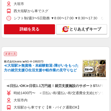
大垣市
西大垣駅から車でスグ
シフト制/週3〜5日勤務 ▼8:00〜17:00 ▼8:30〜17:30 な
詳細を見る
とりあえずキープ
派遣社員
株式会社kotrio /●NG-H-1992073
≪大垣駅≫無資格・未経験歓迎♪障がいをもった
方の就労支援◎生活支援や軽作業の見守りなど
≪日払いOK≫日収1.1万円超！就労支援施設のサポートSTAFF募集
時給1400円〜 ＜日払い有/週払い有/交通費全支給(ガソリン代
大垣市内
大垣駅から車ですぐ【車・バイク通勤OK】