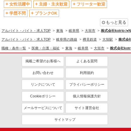
女性活躍中
主婦・主夫歓迎
フリーター歓迎
学歴不問
ブランクOK
もっと見る
アルバイト・バイト・求人TOP
東海
岐阜県
大垣市
株式会社kotrio /
アルバイト・バイト・求人TOP
岐阜県の路線
樽見鉄道
大垣駅
株式会社k
職種・条件一覧
医療・介護・福祉
東海
岐阜県
大垣市
株式会社kotr
掲載ご希望のお客様へ
よくある質問
お問い合わせ
利用規約
リンクについて
プライバシーポリシー
Cookieポリシー
個人情報保護方針
メールサービスについて
サイト運営会社
サイトマップ