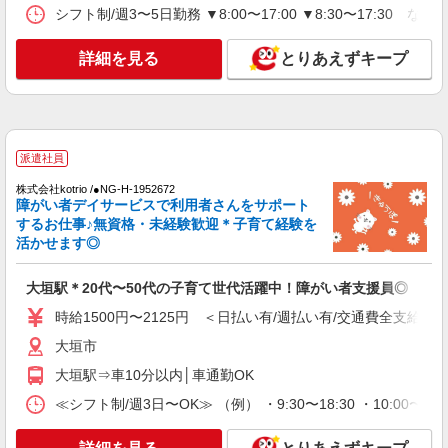
シフト制/週3〜5日勤務 ▼8:00〜17:00 ▼8:30〜17:30 な
詳細を見る
とりあえずキープ
派遣社員
株式会社kotrio /●NG-H-1952672
障がい者デイサービスで利用者さんをサポート
するお仕事♪無資格・未経験歓迎＊子育て経験を
活かせます◎
大垣駅＊20代〜50代の子育て世代活躍中！障がい者支援員◎
時給1500円〜2125円 ＜日払い有/週払い有/交通費全支給(ガ
大垣市
大垣駅⇒車10分以内│車通勤OK
≪シフト制/週3日〜OK≫ （例） ・9:30〜18:30 ・10:00〜19