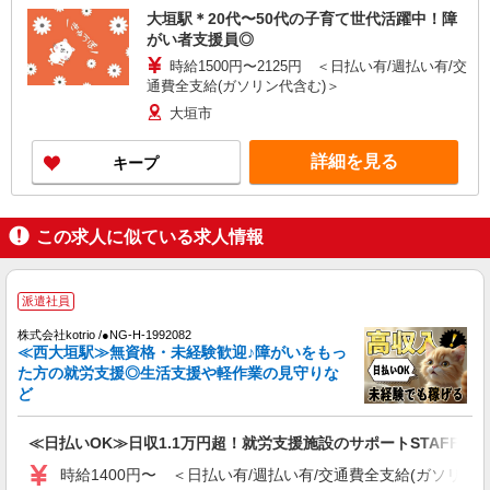
大垣駅＊20代〜50代の子育て世代活躍中！障
がい者支援員◎
時給1500円〜2125円 ＜日払い有/週払い有/交
通費全支給(ガソリン代含む)＞
大垣市
詳細を見る
キープ
この求人に似ている求人情報
派遣社員
株式会社kotrio /●NG-H-1992082
≪西大垣駅≫無資格・未経験歓迎♪障がいをもっ
た方の就労支援◎生活支援や軽作業の見守りな
ど
≪日払いOK≫日収1.1万円超！就労支援施設のサポートSTAFF募集
時給1400円〜 ＜日払い有/週払い有/交通費全支給(ガソリン代