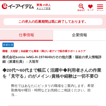
東海
の求人
▼エリア変更
この求人の応募期間は既に終了しております。
仕事情報
企業情報
派遣社員
職種：大垣駅｜未経験でも簡単！障がい者デイで軽作業サポート＆ケア
株式会社kotrio /●NG-H-1974640のその他介護・福祉の求人情報詳
細（派遣社員） - 大垣市
◆20代〜60代まで幅広く活躍中◆利用者さんの作業
を「見守る」のがメイン♪資格や経験は一切不要◎
弊社ではあなたにピッタリの職場をご案内します。希望
勤務地や曜日・時間などお気軽にご相談ください。担
当...