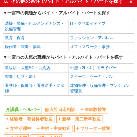
その他の条件でバイト・アルバイト・パートを探す
ボーナス・賞与あり
車通勤OK
一宮市の職種からバイト・アルバイト・パートを探す
交通費支給
社会保険あり
清掃・警備・ビルメンテナンス・
IT・クリエイティブ
産休・育休取得実績あり
設備管理
教育・保育
ファッション・アパレル
軽作業・製造・物流
オフィスワーク・事務
一宮市の人気の職種からバイト・アルバイト・パートを探す
量販店・大型SC・百貨店
中型（2t・4t）ドライバー
製造・組立・加工
スイーツ・ケーキ・パン
看護師・保健師・看護助手・助産
建物管理・設備管理・マンション
師
管理員
介護職・ヘルパー
入社日応相談
未経験歓迎
経験者・有資格者歓迎
新卒・第二新卒歓迎
女性活躍中
主婦・主夫歓迎
フリーター歓迎