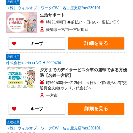
派遣社員
（株）ウィルオブ・ワークCW 名古屋支店/ms230101
生活サポート
時給1400円 ◆前払い・日払い・週払いOK
愛知県一宮市一宮駅周辺
詳細を見る
キープ
派遣社員
株式会社kotrio /●NG-H-2029404
夕方までのデイサービス☆車の運転できる方優
遇【名鉄一宮駅】
時給1500円〜2125円 ＜日払い有/週払い有/交
通費全支給(ガソリン代含む)＞
一宮市
詳細を見る
キープ
派遣社員
（株）ウィルオブ・ワークCW 名古屋支店/ms230101