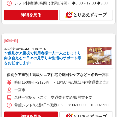
時給1400円 ◆前払い・日払い・週払いOK
シフト制/実働8時間（休憩1時間） ◆8:30－17:30 ◆9:30－
愛知県一宮市一宮駅周辺
詳細を見る
とりあえずキープ
詳細を見る
キープ
派遣社員
株式会社kotrio /●NG-H-2029590
派遣社員
＜名鉄一宮＞デイサービスSTAFF＊16時退社
OK！子育て世代活躍中
株式会社kotrio /●NG-H-1992425
〜個別ケア重視で利用者様一人一人とじっくり
時給1500円〜2125円 ＜日払い有/週払い有/交
向き合える〜日々の見守りや生活のサポート等
通費全支給(ガソリン代含む)＞
をお任せします♪
一宮市
個別ケア重視！高級シニア住宅で巡回やケアなど＊名鉄一宮駅/日払
詳細を見る
キープ
時給1500円〜2125円 ＜日払い有/週払い有/交通費全支給(ガ
一宮市
派遣社員
株式会社kotrio /●NG-H-1905993
名鉄一宮駅からスグ！交通費全支給/履歴書不要
名鉄一宮駅▼綺麗なサ高住で生活ケア▼清掃や
希望シフト制/週3日〜勤務OK ・8:00-17:00 ・10:00-19
フロアの巡回など
時給1500円〜2125円 ＜日払い有/週払い有/交
詳細を見る
とりあえずキープ