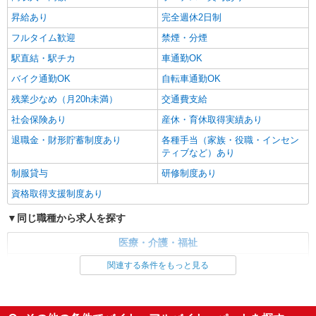
昇給あり
完全週休2日制
フルタイム歓迎
禁煙・分煙
駅直結・駅チカ
車通勤OK
バイク通勤OK
自転車通勤OK
残業少なめ（月20h未満）
交通費支給
社会保険あり
産休・育休取得実績あり
退職金・財形貯蓄制度あり
各種手当（家族・役職・インセン
ティブなど）あり
制服貸与
研修制度あり
資格取得支援制度あり
同じ職種から求人を探す
医療・介護・福祉
介護職・ヘルパー
関連する条件をもっと見る
同じ特徴から求人を探す
未経験歓迎
ミドル（40代～）活躍中