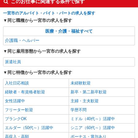
このお仕事に関連する条件で探す
アルバイト
パート
派遣社員
紹介予定派遣
一宮市のアルバイト・バイト・パートの求人を探す
日研トータルソーシング株式会社 メディカルケア事業部/名古屋オフ
同じ職種から一宮市の求人を探す
ィス
未経験・無資格OKの介護スタッフ
医療・介護・福祉すべて
時給1,450円〜1,750円 ★週払いOK（規定あ
介護職・ヘルパー
り） ※給与幅は経験・能力による
同じ雇用形態から一宮市の求人を探す
愛知県一宮市 【最寄駅】名鉄名古屋本線「妙
興寺」駅より徒歩20分 ★勤務地は3000ヶ所以上★
派遣社員
自宅から通いやすいエリアなど、お好きな勤務地
をお選び下さい！！
詳細を見る
キープ
同じ特徴から一宮市の求人を探す
入社日応相談
未経験歓迎
派遣社員
（株）ウィルオブ・ワークCW 名古屋支店/ms230101
経験者・有資格者歓迎
新卒・第二新卒歓迎
日常生活の見守りスタッフ
女性活躍中
主婦・主夫歓迎
時給1400円 ◆前払い・日払い・週払いOK
フリーター歓迎
学歴不問
愛知県一宮市一宮駅周辺
ブランクOK
ミドル（40代～）活躍中
詳細を見る
エルダー（50代～）活躍中
キープ
シニア（60代～）活躍中
高収入・高額
ボーナス・賞与あり