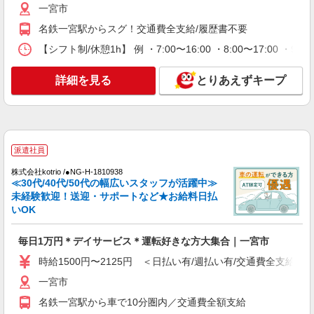
一宮市
り） ※給与幅は経験・能力による
名鉄一宮駅からスグ！交通費全支給/履歴書不要
愛知県一宮市 【最寄駅】JR東海道線「尾張一
宮」駅よりバス ★勤務地は3000ヶ所以上★ 自宅
【シフト制/休憩1h】 例 ・7:00〜16:00 ・8:00〜17:00 ・9:
から通いやすいエリアなど、お好きな勤務地をお
選び下さい！！
詳細を見る
キープ
詳細を見る
とりあえずキープ
アルバイト
パート
派遣社員
紹介予定派遣
日研トータルソーシング株式会社 メディカルケア事業部/名古屋オフ
ィス
介護スタッフ／資格あり or 経験者
派遣社員
時給1,500円〜1,750円 ◆無資格・経験者：時
株式会社kotrio /●NG-H-1810938
給1,500円〜 ◆初任者研修・未経験：時給1,500
≪30代/40代/50代の幅広いスタッフが活躍中≫
円〜 ◆初任者研修・経験者：時給1,600円〜 ◆介
愛知県一宮市 【最寄駅】名鉄一宮駅 ★勤務地
未経験歓迎！送迎・サポートなど★お給料日払
護福祉士：時給1,750円〜 ※経験者は3ヶ月以上 ※
は3000ヶ所以上★ 自宅から通いやすいエリアな
いOK
給与幅は経験・能力による ★週払いOK（規定あ
ど、お好きな勤務地をお選び下さい！！
り）
詳細を見る
キープ
毎日1万円＊デイサービス＊運転好きな方大集合｜一宮市
時給1500円〜2125円 ＜日払い有/週払い有/交通費全支給(ガ
派遣社員
一宮市
（株）ウィルオブ・ワークCW 名古屋支店/ms230101
生活サポート
名鉄一宮駅から車で10分圏内／交通費全額支給