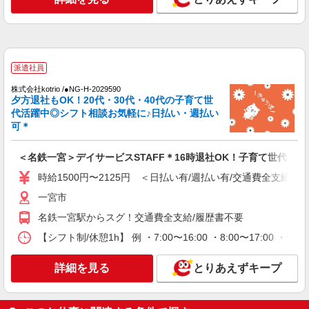
通費全支給(ガソリン代含む)＞
一宮市
詳細を見る
キープ
派遣社員
派遣社員
株式会社kotrio /●NG-H-2029590
（株）ウィルオブ・ワークCW 名古屋支店/ms230101
夕方退社もOK！20代・30代・40代の子育て世
夜勤専従
代活躍中◎シフト相談お気軽に♪日払い・週払い
可＊
時給1600円 ◆前払い・日払い・週払いOK
愛知県一宮市一宮駅周辺
＜名鉄一宮＞デイサービスSTAFF＊16時退社OK！子育て世代活躍
詳細を見る
キープ
時給1500円〜2125円 ＜日払い有/週払い有/交通費全支給(ガ
一宮市
派遣社員
名鉄一宮駅からスグ！交通費全支給/履歴書不要
（株）ウィルオブ・ワークCW 名古屋支店/ms230101
【シフト制/休憩1h】 例 ・7:00〜16:00 ・8:00〜17:00 ・9:
高齢者向けマンションstaff
時給1600円 ◆前払い・日払い・週払いOK
詳細を見る
とりあえずキープ
愛知県一宮市
詳細を見る
キープ