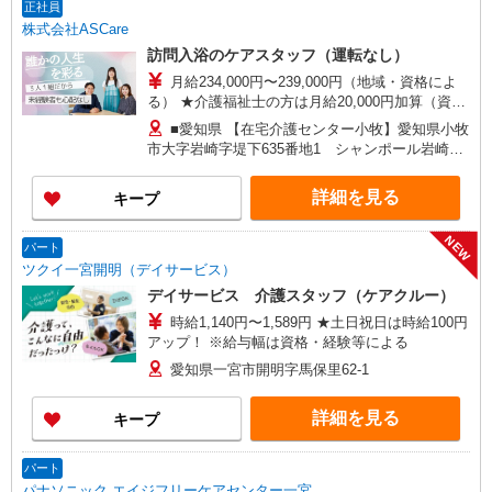
正社員
株式会社ASCare
訪問入浴のケアスタッフ（運転なし）
月給234,000円〜239,000円（地域・資格によ
る） ★介護福祉士の方は月給20,000円加算（資格
手当） 別途交通費支給（30,000円上限／月） 別途
■愛知県 【在宅介護センター小牧】愛知県小牧
残業手当（月平均残業時間15時間）残業代全額支
市大字岩崎字堤下635番地1 シャンポール岩崎1
給
階西 【在宅介護センター一宮】愛知県一宮市新生
二丁目17番7 ■岐阜県 【在宅介護センター岐阜
詳細を見る
キープ
北】岐阜県岐阜市白菊町四丁目47番地1 白菊町4
丁目矢島店舗事務所 【在宅介護センター中津川】
NEW
岐阜県中津川市中津川1296番地1 【在宅介護セン
パート
ター郡上】岐阜県郡上市大和町徳永668番地2 ■三
ツクイ一宮開明（デイサービス）
重県 【在宅介護センター松阪】三重県松阪市中央
デイサービス 介護スタッフ（ケアクルー）
町39番地10
時給1,140円〜1,589円 ★土日祝日は時給100円
アップ！ ※給与幅は資格・経験等による
愛知県一宮市開明字馬保里62-1
詳細を見る
キープ
パート
パナソニック エイジフリーケアセンター一宮