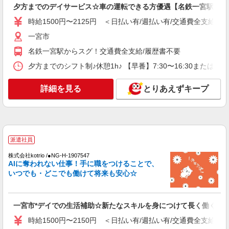
時給1500円〜2125円 ＜日払い有/週払い有/交
夕方までのデイサービス☆車の運転できる方優遇【名鉄一宮駅】
通費全支給(ガソリン代含む)＞
時給1500円〜2125円 ＜日払い有/週払い有/交通費全支給(ガ
一宮市
一宮市
詳細を見る
キープ
名鉄一宮駅からスグ！交通費全支給/履歴書不要
夕方までのシフト制♪休憩1h♪ 【早番】7:30〜16:30または 
派遣社員
株式会社kotrio /●NG-H-1810938
詳細を見る
とりあえずキープ
毎日1万円＊デイサービス＊運転好きな方大集
合｜一宮市
時給1500円〜2125円 ＜日払い有/週払い有/交
通費全支給(ガソリン代含む)＞
一宮市
派遣社員
株式会社kotrio /●NG-H-1907547
詳細を見る
キープ
AIに奪われない仕事！手に職をつけることで、
いつでも・どこでも働けて将来も安心☆
アルバイト
パート
派遣社員
紹介予定派遣
日研トータルソーシング株式会社 メディカルケア事業部/名古屋オフ
ィス
一宮市*デイでの生活補助☆新たなスキルを身につけて長く働く♪
未経験・無資格OKの介護スタッフ
時給1500円〜2150円 ＜日払い有/週払い有/交通費全支給(ガ
時給1,450円〜1,750円 ★週払いOK（規定あ