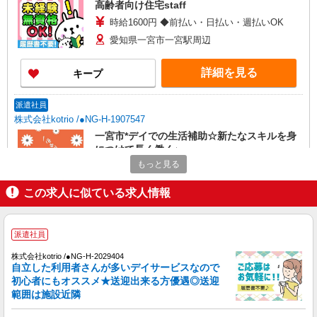
高齢者向け住宅staff
時給1600円 ◆前払い・日払い・週払いOK
愛知県一宮市一宮駅周辺
詳細を見る
キープ
派遣社員
株式会社kotrio /●NG-H-1907547
一宮市*デイでの生活補助☆新たなスキルを身
につけて長く働く♪
もっと見る
時給1500円〜2150円 ＜日払い有/週払い有/交
通費全支給(ガソリン代含む)＞
この求人に似ている求人情報
一宮市
詳細を見る
キープ
派遣社員
株式会社kotrio /●NG-H-2029404
派遣社員
自立した利用者さんが多いデイサービスなので
株式会社kotrio /●NG-H-1992425
初心者にもオススメ★送迎出来る方優遇◎送迎
個別ケア重視！高級シニア住宅で巡回やケアな
範囲は施設近隣
ど＊名鉄一宮駅/日払いOK