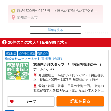
時給1500円〜2125円 ＜日払い有/週払い有/交通費
全支給(ガソリン代含む)＞
愛知県一宮市
詳細を見る
ID：AE0610065038
20
件のこの求人と職種が同じ求人
掲載期間終了
派遣社員
紹介予定派遣
職業紹介
株式会社ニッソーネット 東海版（介護）
施設内介護スタッフ / 病院内看護助手 /
ホームヘルパー
介護福祉士：時給1,600円〜2,125円 初任者以
上：時給1,400円〜1,875円 無資格の方：時給
1,300円〜1,750円 ※給与幅は勤務先による +交通
愛知・静岡・岐阜・三重の東海一円。 東海の
費、諸手当（勤務先による） +0円で介護資格が取
地域密着求人多数★駅近・家から近い求人をお探
れる （別途規定） ★給与日払い制度あり！
しできます！
詳細を見る
キープ