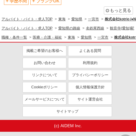
学歴不問
ブランクOK
もっと見る
アルバイト・バイト・求人TOP
東海
愛知県
一宮市
株式会社kotrio /
アルバイト・バイト・求人TOP
愛知県の路線
名鉄尾西線
観音寺(愛知)駅
職種・条件一覧
医療・介護・福祉
東海
愛知県
一宮市
株式会社kotr
掲載ご希望のお客様へ
よくある質問
お問い合わせ
利用規約
リンクについて
プライバシーポリシー
Cookieポリシー
個人情報保護方針
メールサービスについて
サイト運営会社
サイトマップ
(c) AIDEM Inc.