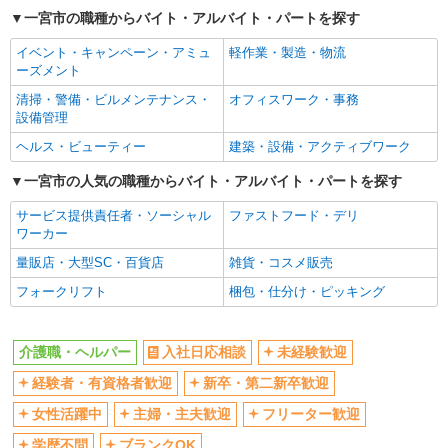
ボーナス・賞与あり
車通勤OK
一宮市の職種からバイト・アルバイト・パートを探す
交通費支給
社会保険あり
イベント・キャンペーン・アミュ
軽作業・製造・物流
産休・育休取得実績あり
ーズメント
清掃・警備・ビルメンテナンス・
オフィスワーク・事務
設備管理
ヘルス・ビューティー
建築・設備・アクティブワーク
一宮市の人気の職種からバイト・アルバイト・パートを探す
サービス提供責任者・ソーシャル
ファストフード・デリ
ワーカー
量販店・大型SC・百貨店
雑貨・コスメ販売
フォークリフト
梱包・仕分け・ピッキング
介護職・ヘルパー
入社日応相談
未経験歓迎
経験者・有資格者歓迎
新卒・第二新卒歓迎
女性活躍中
主婦・主夫歓迎
フリーター歓迎
学歴不問
ブランクOK