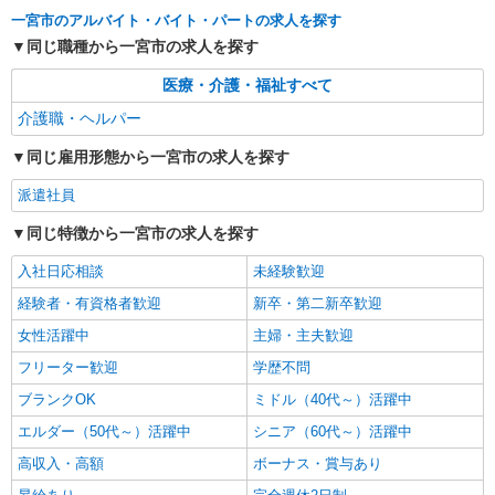
一宮市のアルバイト・バイト・パートの求人を探す
時給1500円〜2125円 ＜日払い有/週払い有/交
通費全支給(ガソリン代含む)＞
同じ職種から一宮市の求人を探す
一宮市
医療・介護・福祉すべて
介護職・ヘルパー
詳細を見る
キープ
同じ雇用形態から一宮市の求人を探す
派遣社員
株式会社kotrio /●NG-H-2093108
派遣社員
尾張一宮★未経験OKの人間関係に悩まない職
同じ特徴から一宮市の求人を探す
場へ★サ高住スタッフ
時給1500円〜2125円 ＜日払い有/週払い有/交
入社日応相談
未経験歓迎
通費全支給(ガソリン代含む)＞
経験者・有資格者歓迎
新卒・第二新卒歓迎
尾張一宮駅すぐ
女性活躍中
主婦・主夫歓迎
詳細を見る
キープ
フリーター歓迎
学歴不問
ブランクOK
ミドル（40代～）活躍中
派遣社員
エルダー（50代～）活躍中
シニア（60代～）活躍中
株式会社kotrio /●NG-H-2031081
名鉄一宮駅＊年齢不問◎未経験から安定した業
高収入・高額
ボーナス・賞与あり
界へ＊サ高住