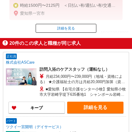
時給1500円〜2125円 ＜日払い有/週払い有/交通費
全支給(ガソリン代含む)＞
愛知県一宮市
詳細を見る
ID：AE0610048905
20
件のこの求人と職種が同じ求人
掲載期間終了
正社員
株式会社ASCare
訪問入浴のケアスタッフ（運転なし）
月給234,000円〜239,000円（地域・資格によ
る） ★介護福祉士の方は月給20,000円加算（資格
手当） 別途交通費支給（30,000円上限／月） 別途
■愛知県 【在宅介護センター小牧】愛知県小牧
残業手当（月平均残業時間15時間）残業代全額支
市大字岩崎字堤下635番地1 シャンポール岩崎1
給
階西 【在宅介護センター一宮】愛知県一宮市新生
二丁目17番7 ■岐阜県 【在宅介護センター岐阜
詳細を見る
キープ
北】岐阜県岐阜市白菊町四丁目47番地1 白菊町4
丁目矢島店舗事務所 【在宅介護センター中津川】
岐阜県中津川市中津川1296番地1 【在宅介護セン
パート
ター郡上】岐阜県郡上市大和町徳永668番地2 ■三
ツクイ一宮開明（デイサービス）
重県 【在宅介護センター松阪】三重県松阪市中央