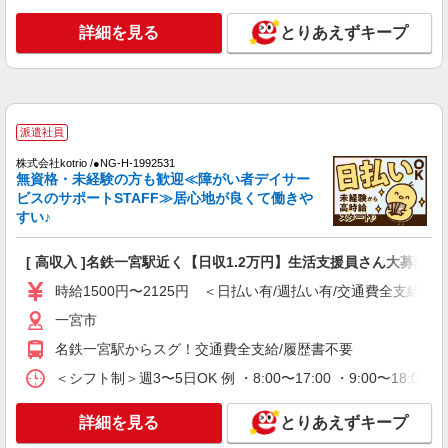
う高時給の有料住宅
詳細を見る
とりあえずキープ
時給1500円〜2125円 ＜日払い有/週払い有/交
通費全支給(ガソリン代含む)＞
一宮市
詳細を見る
キープ
派遣社員
株式会社kotrio /●NG-H-1992531
派遣社員
無資格・未経験の方も歓迎≪障がい者デイサー
株式会社kotrio /●NG-H-2029421
ビスのサポートSTAFF≫居心地が良くて働きや
夕方までのデイサービス☆車の運転できる方優
すい♪
遇【石刀駅】
時給1500円〜2125円 ＜日払い有/週払い有/交
[ 高収入 ]名鉄一宮駅近く【日収1.2万円】生活支援員さん大募集！
通費全支給(ガソリン代含む)＞
時給1500円〜2125円 ＜日払い有/週払い有/交通費全支給(ガ
一宮市内
一宮市
詳細を見る
キープ
名鉄一宮駅からスグ！交通費全支給/履歴書不要
＜シフト制＞週3〜5日OK 例 ・8:00〜17:00 ・9:00〜18:00
派遣社員
株式会社kotrio /●NG-H-1992425
詳細を見る
とりあえずキープ
個別ケア重視！高級シニア住宅で巡回やケアな