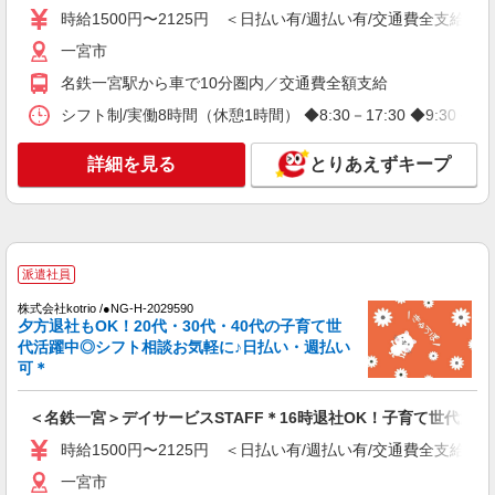
毎日通うのが楽しみになる＊ホテルのような美
時給1500円〜2125円 ＜日払い有/週払い有/交通費全支給(ガ
しいサ高住のSTAFF
一宮市
時給1500円〜2125円 ＜日払い有/週払い有/交
通費全支給(ガソリン代含む)＞
名鉄一宮駅から車で10分圏内／交通費全額支給
一宮市
シフト制/実働8時間（休憩1時間） ◆8:30－17:30 ◆9:30－
詳細を見る
キープ
詳細を見る
とりあえずキープ
派遣社員
株式会社kotrio /●NG-H-1905993
名鉄一宮駅▼綺麗なサ高住で生活ケア▼清掃や
フロアの巡回など
派遣社員
時給1500円〜2125円 ＜日払い有/週払い有/交
株式会社kotrio /●NG-H-2029590
通費全支給(ガソリン代含む)＞
夕方退社もOK！20代・30代・40代の子育て世
代活躍中◎シフト相談お気軽に♪日払い・週払い
一宮市
可＊
詳細を見る
キープ
＜名鉄一宮＞デイサービスSTAFF＊16時退社OK！子育て世代活躍
派遣社員
時給1500円〜2125円 ＜日払い有/週払い有/交通費全支給(ガ
株式会社kotrio /●NG-H-1907547
一宮市