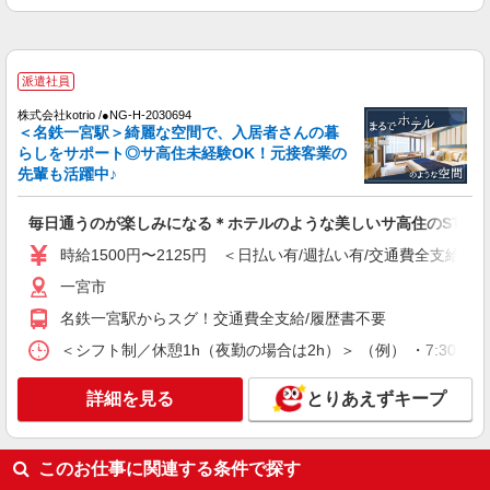
ど＊名鉄一宮駅/日払いOK
時給1500円〜2125円 ＜日払い有/週払い有/交
通費全支給(ガソリン代含む)＞
一宮市
派遣社員
株式会社kotrio /●NG-H-2030694
詳細を見る
キープ
＜名鉄一宮駅＞綺麗な空間で、入居者さんの暮
らしをサポート◎サ高住未経験OK！元接客業の
先輩も活躍中♪
派遣社員
株式会社kotrio /●NG-H-2029404
毎日通うのが楽しみになる＊ホテルのような美しいサ高住のSTAF
夕方までのデイサービス☆車の運転できる方優
遇【名鉄一宮駅】
時給1500円〜2125円 ＜日払い有/週払い有/交通費全支給(ガ
時給1500円〜2125円 ＜日払い有/週払い有/交
一宮市
通費全支給(ガソリン代含む)＞
名鉄一宮駅からスグ！交通費全支給/履歴書不要
一宮市
＜シフト制／休憩1h（夜勤の場合は2h）＞ （例） ・7:30〜16:30
詳細を見る
キープ
詳細を見る
とりあえずキープ
派遣社員
株式会社kotrio /●NG-H-1811952
毎日1万円＊デイサービス＊運転好きな方大集
このお仕事に関連する条件で探す
合｜一宮市