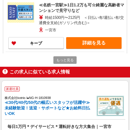
≪名鉄一宮駅≫1日1.2万も可☆綺麗な高齢者マ
ンションで見守りなど
時給1500円〜2125円 ＜日払い有/週払い有/交
通費全支給(ガソリン代含む)＞
一宮市
詳細を見る
キープ
派遣社員
もっと見る
株式会社kotrio /●NG-H-1992531
[ 高収入 ]名鉄一宮駅近く【日収1.2万円】生活
この求人に似ている求人情報
支援員さん大募集！
時給1500円〜2125円 ＜日払い有/週払い有/交
通費全支給(ガソリン代含む)＞
派遣社員
一宮市
株式会社kotrio /●NG-H-1810938
≪30代/40代/50代の幅広いスタッフが活躍中≫
詳細を見る
キープ
未経験歓迎！送迎・サポートなど★お給料日払
いOK
派遣社員
株式会社kotrio /●NG-H-2030694
毎日1万円＊デイサービス＊運転好きな方大集合｜一宮市