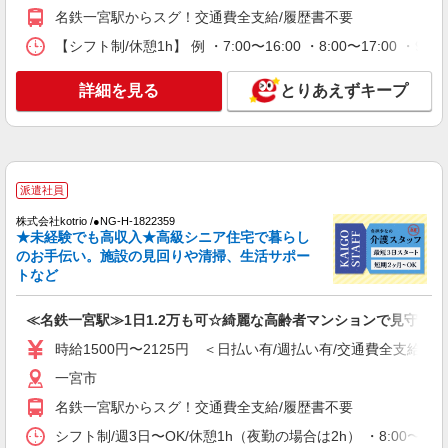
一宮市*デイでの生活補助☆新たなスキルを身
名鉄一宮駅からスグ！交通費全支給/履歴書不要
につけて長く働く♪
時給1500円〜2150円 ＜日払い有/週払い有/交
【シフト制/休憩1h】 例 ・7:00〜16:00 ・8:00〜17:00 ・9:
通費全支給(ガソリン代含む)＞
一宮市
詳細を見る
とりあえずキープ
詳細を見る
キープ
派遣社員
派遣社員
株式会社kotrio /●NG-H-2093121
名鉄一宮★未経験OKの人間関係に悩まない職
株式会社kotrio /●NG-H-1822359
★未経験でも高収入★高級シニア住宅で暮らし
場へ★サ高住スタッフ
のお手伝い。施設の見回りや清掃、生活サポー
時給1500円〜2125円 ＜日払い有/週払い有/交
トなど
通費全支給(ガソリン代含む)＞
一宮市
≪名鉄一宮駅≫1日1.2万も可☆綺麗な高齢者マンションで見守りな
時給1500円〜2125円 ＜日払い有/週払い有/交通費全支給(ガ
詳細を見る
キープ
一宮市
派遣社員
名鉄一宮駅からスグ！交通費全支給/履歴書不要
株式会社kotrio /●NG-H-2029857
シフト制/週3日〜OK/休憩1h（夜勤の場合は2h） ・8:00〜17:0
日収1.2万円〜可★「とにかく収入重視!」が叶