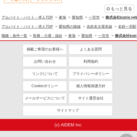
もっと見る
アルバイト・バイト・求人TOP
東海
愛知県
一宮市
株式会社kotrio /
アルバイト・バイト・求人TOP
愛知県の路線
名鉄名古屋本線
名鉄一宮駅
職種・条件一覧
医療・介護・福祉
東海
愛知県
一宮市
株式会社kotr
掲載ご希望のお客様へ
よくある質問
お問い合わせ
利用規約
リンクについて
プライバシーポリシー
Cookieポリシー
個人情報保護方針
メールサービスについて
サイト運営会社
サイトマップ
(c) AIDEM Inc.