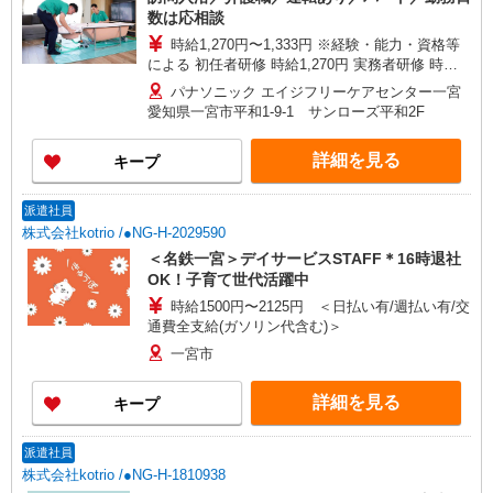
数は応相談
時給1,270円〜1,333円 ※経験・能力・資格等
による 初任者研修 時給1,270円 実務者研修 時給
1,270円 介護福祉士 時給1,333円 ※サービス提供8
パナソニック エイジフリーケアセンター一宮
件目以降〜1,000円/件 手当あり ※一律処遇改善加
愛知県一宮市平和1-9-1 サンローズ平和2F
算含む 〇時間外勤務手当 〇土日祝勤務手当 〇無
事故無違反表彰金 〇年末年始勤務手当
詳細を見る
キープ
派遣社員
株式会社kotrio /●NG-H-2029590
＜名鉄一宮＞デイサービスSTAFF＊16時退社
OK！子育て世代活躍中
時給1500円〜2125円 ＜日払い有/週払い有/交
通費全支給(ガソリン代含む)＞
一宮市
詳細を見る
キープ
派遣社員
株式会社kotrio /●NG-H-1810938