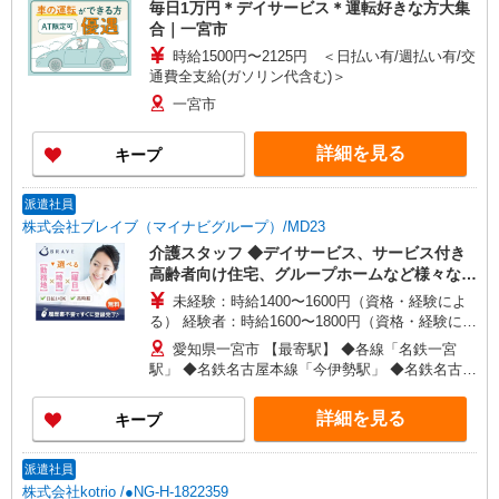
毎日1万円＊デイサービス＊運転好きな方大集
合｜一宮市
時給1500円〜2125円 ＜日払い有/週払い有/交
通費全支給(ガソリン代含む)＞
一宮市
詳細を見る
キープ
派遣社員
株式会社ブレイブ（マイナビグループ）/MD23
介護スタッフ ◆デイサービス、サービス付き
高齢者向け住宅、グループホームなど様々な勤
務先から選べます。
未経験：時給1400〜1600円（資格・経験によ
る） 経験者：時給1600〜1800円（資格・経験によ
る） ◎月収例 時給1800円×1日8時間×22日（週5
愛知県一宮市 【最寄駅】 ◆各線「名鉄一宮
日）＝31万6800円 ◆昇給あり ◆支払い方法 ※日
駅」 ◆名鉄名古屋本線「今伊勢駅」 ◆名鉄名古屋
払い/週払い/月払い対応も可能です。詳しくは面談
本線「石刀駅」 ★その他、近隣に多数勤務地あり
時にご相談ください。 ◆交通費：別途全額支給 ※
ます！
詳細を見る
キープ
当社規定あり
派遣社員
株式会社kotrio /●NG-H-1822359