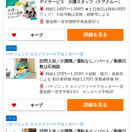
デイサービス 介護スタッフ（ケアクルー）
町39番地10
時給1,140円〜1,589円 ★土日祝日は時給100円
アップ！ ※給与幅は資格・経験等による
愛知県一宮市開明字馬保里62-1
詳細を見る
キープ
パート
パナソニック エイジフリーケアセンター一宮
訪問入浴／介護職／運転なし／パート／勤務日
数は応相談
時給1,270円〜1,333円 ※経験・能力・資格等
による 初任者研修 時給1,270円 実務者研修 時給
1,270円 介護福祉士 時給1,333円 ※サービス提供8
パナソニック エイジフリーケアセンター一宮
件目以降〜1,000円/件 手当あり ※一律処遇改善加
愛知県一宮市平和1-9-1 サンローズ平和2F
算含む 〇時間外勤務手当 〇土日祝勤務手当 〇無
事故無違反表彰金 〇年末年始勤務手当
詳細を見る
キープ
パート
パナソニック エイジフリーケアセンター一宮
訪問入浴／介護職／運転あり／パート／勤務日