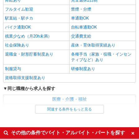
昇給あり
完全週休2日制
時給1500円〜2125円 ＜日払い有/週払い有/交
フルタイム歓迎
禁煙・分煙
通費全支給(ガソリン代含む)＞
一宮市
駅直結・駅チカ
車通勤OK
バイク通勤OK
自転車通勤OK
詳細を見る
キープ
残業少なめ（月20h未満）
交通費支給
社会保険あり
産休・育休取得実績あり
退職金・財形貯蓄制度あり
各種手当（家族・役職・インセン
ティブなど）あり
制服貸与
研修制度あり
資格取得支援制度あり
同じ職種から求人を探す
医療・介護・福祉
介護職・ヘルパー
関連する条件をもっと見る
同じ特徴から求人を探す
未経験歓迎
ミドル（40代～）活躍中
その他の条件でバイト・アルバイト・パートを探す