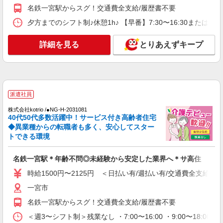
名鉄一宮駅▼綺麗なサ高住で生活ケア▼清掃や
名鉄一宮駅からスグ！交通費全支給/履歴書不要
フロアの巡回など
夕方までのシフト制♪休憩1h♪ 【早番】7:30〜16:30または 
時給1500円〜2125円 ＜日払い有/週払い有/交
通費全支給(ガソリン代含む)＞
一宮市
詳細を見る
とりあえずキープ
詳細を見る
キープ
派遣社員
派遣社員
株式会社kotrio /●NG-H-2093121
名鉄一宮★未経験OKの人間関係に悩まない職
株式会社kotrio /●NG-H-2031081
40代50代多数活躍中！サービス付き高齢者住宅
場へ★サ高住スタッフ
◆異業種からの転職者も多く、安心してスター
時給1500円〜2125円 ＜日払い有/週払い有/交
トできる環境
通費全支給(ガソリン代含む)＞
一宮市
名鉄一宮駅＊年齢不問◎未経験から安定した業界へ＊サ高住
時給1500円〜2125円 ＜日払い有/週払い有/交通費全支給(ガ
詳細を見る
キープ
一宮市
派遣社員
名鉄一宮駅からスグ！交通費全支給/履歴書不要
株式会社kotrio /●NG-H-1992425
＜週3〜シフト制＞残業なし ・7:00〜16:00 ・9:00〜18:0
個別ケア重視！高級シニア住宅で巡回やケアな