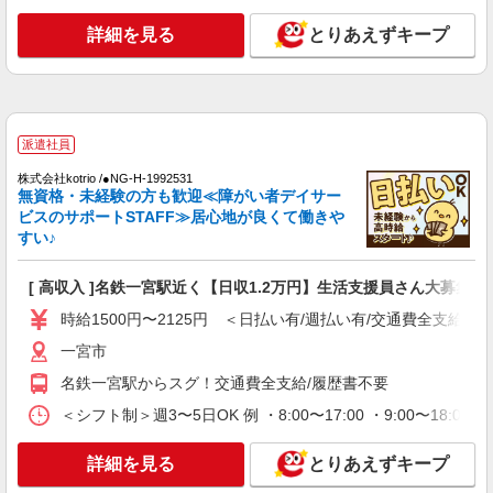
ど＊名鉄一宮駅/日払いOK
詳細を見る
とりあえずキープ
時給1500円〜2125円 ＜日払い有/週払い有/交
通費全支給(ガソリン代含む)＞
一宮市
詳細を見る
キープ
派遣社員
株式会社kotrio /●NG-H-1992531
派遣社員
無資格・未経験の方も歓迎≪障がい者デイサー
株式会社kotrio /●NG-H-2093108
ビスのサポートSTAFF≫居心地が良くて働きや
尾張一宮★未経験OKの人間関係に悩まない職
すい♪
場へ★サ高住スタッフ
時給1500円〜2125円 ＜日払い有/週払い有/交
[ 高収入 ]名鉄一宮駅近く【日収1.2万円】生活支援員さん大募集！
通費全支給(ガソリン代含む)＞
時給1500円〜2125円 ＜日払い有/週払い有/交通費全支給(ガ
尾張一宮駅すぐ
一宮市
詳細を見る
キープ
名鉄一宮駅からスグ！交通費全支給/履歴書不要
＜シフト制＞週3〜5日OK 例 ・8:00〜17:00 ・9:00〜18:00
派遣社員
株式会社kotrio /●NG-H-2029421
詳細を見る
とりあえずキープ
夕方までのデイサービス☆車の運転できる方優