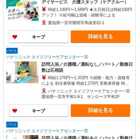
デイサービス 介護スタッフ（ケアクルー）
町39番地10
時給1,140円〜1,589円 ★土日祝日は時給100円
アップ！ ※給与幅は資格・経験等による
愛知県一宮市開明字馬保里62-1
詳細を見る
キープ
パート
パナソニック エイジフリーケアセンター一宮
訪問入浴／介護職／運転なし／パート／勤務日
数は応相談
時給1,270円〜1,333円 ※経験・能力・資格等
による 初任者研修 時給1,270円 実務者研修 時給
1,270円 介護福祉士 時給1,333円 ※サービス提供8
パナソニック エイジフリーケアセンター一宮
件目以降〜1,000円/件 手当あり ※一律処遇改善加
愛知県一宮市平和1-9-1 サンローズ平和2F
算含む 〇時間外勤務手当 〇土日祝勤務手当 〇無
事故無違反表彰金 〇年末年始勤務手当
詳細を見る
キープ
パート
パナソニック エイジフリーケアセンター一宮
訪問入浴／介護職／運転あり／パート／勤務日