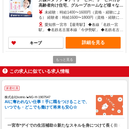
高齢者向け住宅、グループホームなど様々な勤
務先から選べます。
未経験：時給1400〜1600円（資格・経験によ
る） 経験者：時給1600〜1800円（資格・経験によ
る） ◎月収例 時給1800円×1日8時間×22日（週5
愛知県一宮市 【最寄駅】 ◆各線「名鉄一宮
日）＝31万6800円 ◆昇給あり ◆支払い方法 ※日
駅」 ◆名鉄名古屋本線「今伊勢駅」 ◆名鉄名古屋
払い/週払い/月払い対応も可能です。詳しくは面談
本線「石刀駅」 ★その他、近隣に多数勤務地あり
時にご相談ください。 ◆交通費：別途全額支給 ※
ます！
詳細を見る
キープ
当社規定あり
派遣社員
もっと見る
株式会社kotrio /●NG-H-1992531
[ 高収入 ]名鉄一宮駅近く【日収1.2万円】生活
この求人に似ている求人情報
支援員さん大募集！
時給1500円〜2125円 ＜日払い有/週払い有/交
通費全支給(ガソリン代含む)＞
派遣社員
一宮市
株式会社kotrio /●NG-H-1907547
AIに奪われない仕事！手に職をつけることで、
詳細を見る
キープ
いつでも・どこでも働けて将来も安心☆
派遣社員
株式会社kotrio /●NG-H-2029590
一宮市*デイでの生活補助☆新たなスキルを身につけて長く働く♪