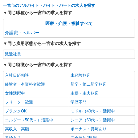
一宮市のアルバイト・バイト・パートの求人を探す
時給1500円〜2125円 ＜日払い有/週払い有/交
通費全支給(ガソリン代含む)＞
同じ職種から一宮市の求人を探す
一宮市
医療・介護・福祉すべて
介護職・ヘルパー
詳細を見る
キープ
同じ雇用形態から一宮市の求人を探す
派遣社員
株式会社kotrio /●NG-H-1810938
派遣社員
毎日1万円＊デイサービス＊運転好きな方大集
同じ特徴から一宮市の求人を探す
合｜一宮市
時給1500円〜2125円 ＜日払い有/週払い有/交
入社日応相談
未経験歓迎
通費全支給(ガソリン代含む)＞
経験者・有資格者歓迎
新卒・第二新卒歓迎
一宮市
女性活躍中
主婦・主夫歓迎
詳細を見る
キープ
フリーター歓迎
学歴不問
ブランクOK
ミドル（40代～）活躍中
派遣社員
エルダー（50代～）活躍中
シニア（60代～）活躍中
株式会社kotrio /●NG-H-2029857
日収1.2万円〜可★「とにかく収入重視!」が叶
高収入・高額
ボーナス・賞与あり
う高時給の有料住宅
昇給あり
完全週休2日制