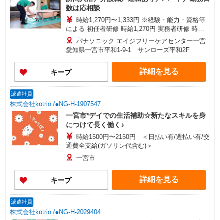
数は応相談
時給1,270円〜1,333円 ※経験・能力・資格等
による 初任者研修 時給1,270円 実務者研修 時給
1,270円 介護福祉士 時給1,333円 ※サービス提供8
パナソニック エイジフリーケアセンター一宮
件目以降〜1,000円/件 手当あり ※一律処遇改善加
愛知県一宮市平和1-9-1 サンローズ平和2F
算含む 〇時間外勤務手当 〇土日祝勤務手当 〇無
事故無違反表彰金 〇年末年始勤務手当
詳細を見る
キープ
派遣社員
株式会社kotrio /●NG-H-1907547
一宮市*デイでの生活補助☆新たなスキルを身
につけて長く働く♪
時給1500円〜2150円 ＜日払い有/週払い有/交
通費全支給(ガソリン代含む)＞
一宮市
詳細を見る
キープ
派遣社員
株式会社kotrio /●NG-H-2029404