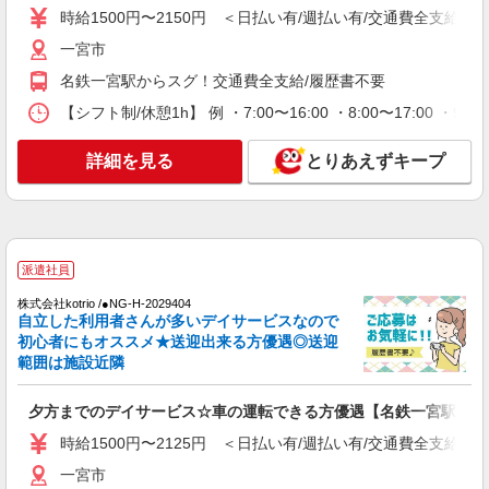
＜名鉄一宮＞デイサービスSTAFF＊16時退社
時給1500円〜2150円 ＜日払い有/週払い有/交通費全支給(ガ
OK！子育て世代活躍中
一宮市
時給1500円〜2125円 ＜日払い有/週払い有/交
通費全支給(ガソリン代含む)＞
名鉄一宮駅からスグ！交通費全支給/履歴書不要
一宮市
【シフト制/休憩1h】 例 ・7:00〜16:00 ・8:00〜17:00 ・9:
詳細を見る
キープ
詳細を見る
とりあえずキープ
派遣社員
株式会社kotrio /●NG-H-1811952
毎日1万円＊デイサービス＊運転好きな方大集
合｜一宮市
派遣社員
時給1500円〜2125円 ＜日払い有/週払い有/交
株式会社kotrio /●NG-H-2029404
通費全支給(ガソリン代含む)＞
自立した利用者さんが多いデイサービスなので
初心者にもオススメ★送迎出来る方優遇◎送迎
一宮市
範囲は施設近隣
詳細を見る
キープ
夕方までのデイサービス☆車の運転できる方優遇【名鉄一宮駅】
時給1500円〜2125円 ＜日払い有/週払い有/交通費全支給(ガ
派遣社員
株式会社kotrio /●NG-H-1905993
一宮市