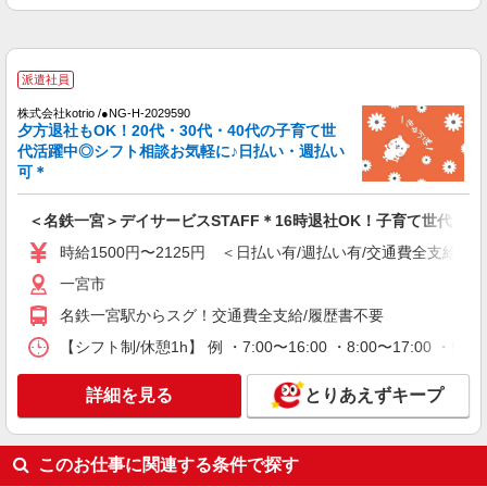
遇【石刀駅】
時給1500円〜2125円 ＜日払い有/週払い有/交
通費全支給(ガソリン代含む)＞
一宮市内
派遣社員
株式会社kotrio /●NG-H-2029590
詳細を見る
キープ
夕方退社もOK！20代・30代・40代の子育て世
代活躍中◎シフト相談お気軽に♪日払い・週払い
可＊
派遣社員
株式会社kotrio /●NG-H-2030694
＜名鉄一宮＞デイサービスSTAFF＊16時退社OK！子育て世代活躍
毎日通うのが楽しみになる＊ホテルのような美
しいサ高住のSTAFF
時給1500円〜2125円 ＜日払い有/週払い有/交通費全支給(ガ
時給1500円〜2125円 ＜日払い有/週払い有/交
一宮市
通費全支給(ガソリン代含む)＞
名鉄一宮駅からスグ！交通費全支給/履歴書不要
一宮市
【シフト制/休憩1h】 例 ・7:00〜16:00 ・8:00〜17:00 ・9:
詳細を見る
キープ
詳細を見る
とりあえずキープ
派遣社員
株式会社kotrio /●NG-H-1822359
≪名鉄一宮駅≫1日1.2万も可☆綺麗な高齢者マ
このお仕事に関連する条件で探す
ンションで見守りなど