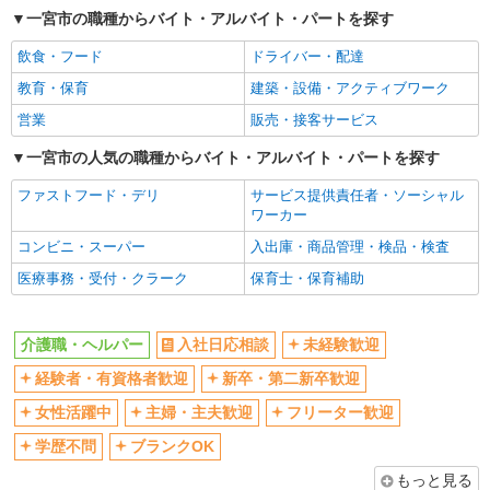
一宮市の職種からバイト・アルバイト・パートを探す
交通費支給
社会保険あり
飲食・フード
ドライバー・配達
産休・育休取得実績あり
教育・保育
建築・設備・アクティブワーク
営業
販売・接客サービス
一宮市の人気の職種からバイト・アルバイト・パートを探す
ファストフード・デリ
サービス提供責任者・ソーシャル
ワーカー
コンビニ・スーパー
入出庫・商品管理・検品・検査
医療事務・受付・クラーク
保育士・保育補助
介護職・ヘルパー
入社日応相談
未経験歓迎
経験者・有資格者歓迎
新卒・第二新卒歓迎
女性活躍中
主婦・主夫歓迎
フリーター歓迎
学歴不問
ブランクOK
もっと見る