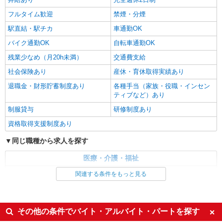
時給1500円〜2125円 ＜日払い有/週払い有/交
フルタイム歓迎
禁煙・分煙
通費全支給(ガソリン代含む)＞
一宮市
駅直結・駅チカ
車通勤OK
バイク通勤OK
自転車通勤OK
詳細を見る
キープ
残業少なめ（月20h未満）
交通費支給
社会保険あり
産休・育休取得実績あり
退職金・財形貯蓄制度あり
各種手当（家族・役職・インセン
ティブなど）あり
制服貸与
研修制度あり
資格取得支援制度あり
同じ職種から求人を探す
医療・介護・福祉
介護職・ヘルパー
関連する条件をもっと見る
同じ特徴から求人を探す
未経験歓迎
ミドル（40代～）活躍中
その他の条件でバイト・アルバイト・パートを探す
ボーナス・賞与あり
車通勤OK