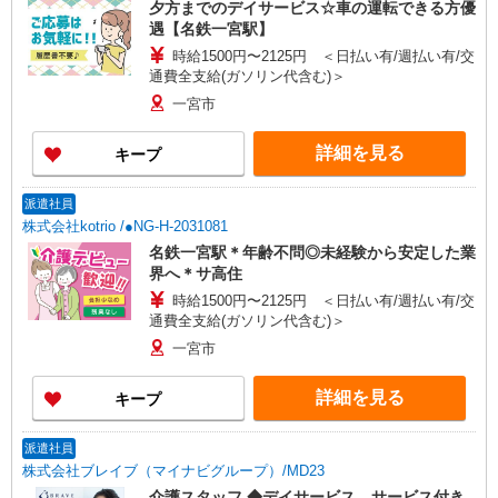
夕方までのデイサービス☆車の運転できる方優
遇【名鉄一宮駅】
時給1500円〜2125円 ＜日払い有/週払い有/交
通費全支給(ガソリン代含む)＞
一宮市
詳細を見る
キープ
派遣社員
株式会社kotrio /●NG-H-2031081
名鉄一宮駅＊年齢不問◎未経験から安定した業
界へ＊サ高住
時給1500円〜2125円 ＜日払い有/週払い有/交
通費全支給(ガソリン代含む)＞
一宮市
詳細を見る
キープ
派遣社員
株式会社ブレイブ（マイナビグループ）/MD23
介護スタッフ ◆デイサービス、サービス付き