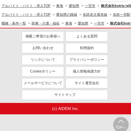
アルバイト・バイト・求人TOP
東海
愛知県
一宮市
株式会社kotrio /
アルバイト・バイト・求人TOP
愛知県の路線
名鉄名古屋本線
名鉄一宮駅
職種・条件一覧
医療・介護・福祉
東海
愛知県
一宮市
株式会社kotr
掲載ご希望のお客様へ
よくある質問
お問い合わせ
利用規約
リンクについて
プライバシーポリシー
Cookieポリシー
個人情報保護方針
メールサービスについて
サイト運営会社
サイトマップ
(c) AIDEM Inc.
TOPへ