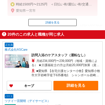
時給1500円〜2125円 ＜日払い有/週払い有/交通費
全支給(ガソリン代含む)＞
愛知県一宮市
詳細を見る
ID：AE0610057846
20
件のこの求人と職種が同じ求人
掲載期間終了
正社員
株式会社ASCare
訪問入浴のケアスタッフ（運転なし）
月給234,000円〜239,000円（地域・資格によ
る） ★介護福祉士の方は月給20,000円加算（資格
手当） 別途交通費支給（30,000円上限／月） 別途
■愛知県 【在宅介護センター小牧】愛知県小牧
残業手当（月平均残業時間15時間）残業代全額支
市大字岩崎字堤下635番地1 シャンポール岩崎1
給
階西 【在宅介護センター一宮】愛知県一宮市新生
二丁目17番7 ■岐阜県 【在宅介護センター岐阜
詳細を見る
キープ
北】岐阜県岐阜市白菊町四丁目47番地1 白菊町4
丁目矢島店舗事務所 【在宅介護センター中津川】
岐阜県中津川市中津川1296番地1 【在宅介護セン
パート
ター郡上】岐阜県郡上市大和町徳永668番地2 ■三
ツクイ一宮開明（デイサービス）
重県 【在宅介護センター松阪】三重県松阪市中央