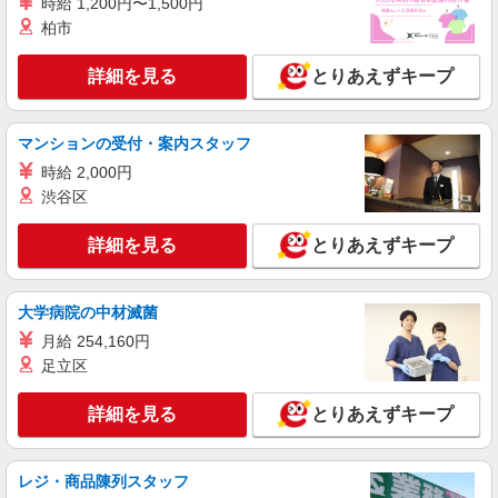
時給 1,200円〜1,500円
エイジフリーハウス岡崎六名 愛知県岡崎市六
万7,330円 社会福祉士 月給 26万3,510円 ※一律処
柏市
名東町7番1
遇改善加算含む ※夜勤手当6,000円/4回を含む 〇
資格手当 〇職種手当 〇業務手当 〇時間外勤務手
詳細を見る
とりあえずキープ
詳細を見る
キープ
当 〇夜勤手当 〇深夜勤務手当 〇休日勤務手当〇
年末年始勤務手当
パート
マンションの受付・案内スタッフ
エイジフリーハウス岡崎六名
時給 2,000円
サ高住小規模多機能／介護職／PMのみ
渋谷区
時給1,193円〜1,257円 ※経験・能力・資格等
による
詳細を見る
とりあえずキープ
エイジフリーハウス岡崎六名 愛知県岡崎市六
名東町7番1
大学病院の中材滅菌
詳細を見る
キープ
月給 254,160円
足立区
派遣社員
株式会社kotrio /●NG-H-2031174
詳細を見る
とりあえずキープ
岡崎駅｜日払いOK！日収1.1万円超え×サ高住
スタッフ！
時給1500円〜2125円 ＜日払い有/週払い有/交
レジ・商品陳列スタッフ
通費全支給(ガソリン代含む)＞