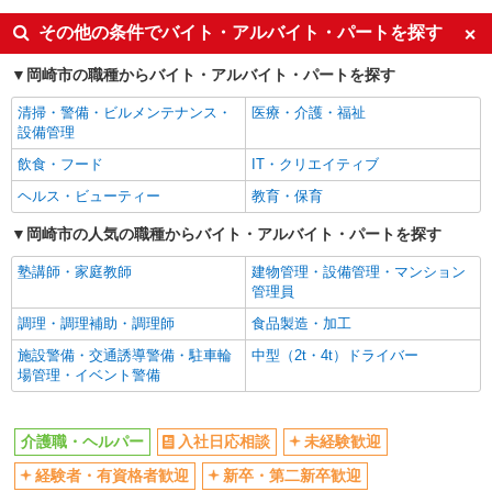
ボーナス・賞与あり
車通勤OK
その他の条件でバイト・アルバイト・パートを探す
交通費支給
社会保険あり
岡崎市の職種からバイト・アルバイト・パートを探す
産休・育休取得実績あり
清掃・警備・ビルメンテナンス・
医療・介護・福祉
設備管理
飲食・フード
IT・クリエイティブ
ヘルス・ビューティー
教育・保育
岡崎市の人気の職種からバイト・アルバイト・パートを探す
塾講師・家庭教師
建物管理・設備管理・マンション
管理員
調理・調理補助・調理師
食品製造・加工
施設警備・交通誘導警備・駐車輪
中型（2t・4t）ドライバー
場管理・イベント警備
介護職・ヘルパー
入社日応相談
未経験歓迎
経験者・有資格者歓迎
新卒・第二新卒歓迎