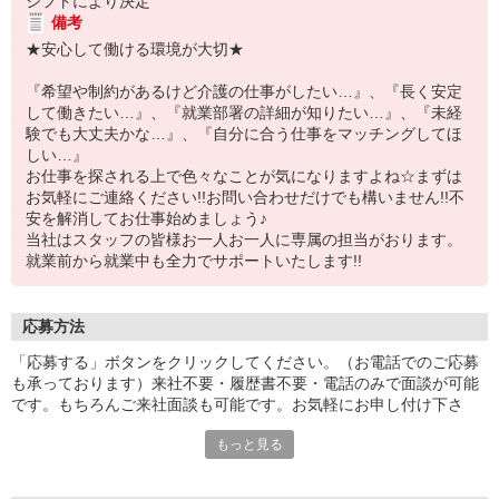
シフトにより決定
備考
★安心して働ける環境が大切★
『希望や制約があるけど介護の仕事がしたい…』、『長く安定
して働きたい…』、『就業部署の詳細が知りたい…』、『未経
験でも大丈夫かな…』、『自分に合う仕事をマッチングしてほ
しい…』
お仕事を探される上で色々なことが気になりますよね☆まずは
お気軽にご連絡ください!!お問い合わせだけでも構いません!!不
安を解消してお仕事始めましょう♪
当社はスタッフの皆様お一人お一人に専属の担当がおります。
就業前から就業中も全力でサポートいたします!!
応募方法
「応募する」ボタンをクリックしてください。（お電話でのご応募
も承っております）来社不要・履歴書不要・電話のみで面談が可能
です。もちろんご来社面談も可能です。お気軽にお申し付け下さ
い。
もっと見る