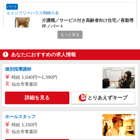
パート
エイジフリーハウス岡崎六名
介護職／サービス付き高齢者向け住宅／夜勤専
従／パート
時給1,193円〜1,257円 ※経験・能力・資格等
もっと見る
による 社会福祉士・介護福祉士 時給1,257円 その
他資格 時給1,193円 ※一律処遇改善加算含む 〇時
エイジフリーハウス岡崎六名 愛知県岡崎市六
間外勤務手当 〇土日祝勤務手当 〇夜勤手当 〇年
名東町7番1
あなたにおすすめの求人情報
末年始勤務手当
詳細を見る
キープ
個別指導講師
時給 1,040円〜1,390円
パート
仙台市青葉区
エイジフリーハウス岡崎六名
サービス付き高齢者向け住宅／介護職／早出の
詳細を見る
とりあえずキープ
み
時給1,193円〜1,257円 ※経験・能力・資格等
による 社会福祉士・介護福祉士 時給1,257円 その
ホールスタッフ
他資格 時給1,193円 ※一律処遇改善加算含む 〇時
エイジフリーハウス岡崎六名 愛知県岡崎市六
時給 1,150円
間外勤務手当 〇土日祝勤務手当 〇夜勤手当 〇深
名東町7番1
夜勤務手当 〇年末年始勤務手当 〇早朝7:00〜
仙台市青葉区
8:00/夜間18:00〜20:00は時給25％UP