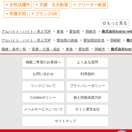
女性活躍中
主婦・主夫歓迎
フリーター歓迎
学歴不問
ブランクOK
もっと見る
アルバイト・バイト・求人TOP
東海
愛知県
岡崎市
株式会社kotrio /
アルバイト・バイト・求人TOP
愛知県の路線
愛知環状鉄道
岡崎駅
株式
職種・条件一覧
医療・介護・福祉
東海
愛知県
岡崎市
株式会社kotr
掲載ご希望のお客様へ
よくある質問
お問い合わせ
利用規約
リンクについて
プライバシーポリシー
Cookieポリシー
個人情報保護方針
メールサービスについて
サイト運営会社
サイトマップ