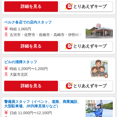
8:00/夜間18:00〜20:00は時給25％UP
詳細を見る
とりあえずキープ
詳細を見る
キープ
パート
ベルク各店での店内スタッフ
エイジフリーハウス岡崎六名
時給 1,065円
サービス付き高齢者向け住宅／介護職／7-10
古河市・佐野市・前橋市・高崎市・伊勢崎市・太田市・館林市・
時
時給1,193円〜1,257円 ※経験・能力・資格等
詳細を見る
とりあえずキープ
による ※一律処遇改善加算含む 〇時間外勤務手当
〇土日祝勤務手当 〇夜勤手当 〇深夜勤務手当 〇
エイジフリーハウス岡崎六名 愛知県岡崎市六
年末年始勤務手当 〇早朝7:00〜8:00/夜間18:00〜
名東町7番1
ビルの清掃スタッフ
20:00は時給25％UP
時給 1,200円〜1,200円
詳細を見る
キープ
大阪市北区
正社員
詳細を見る
とりあえずキープ
エイジフリーハウス岡崎六名
介護職／サービス付き高齢者向け住宅／正社員
／介護福祉士
警備員スタッフ（イベント、道路、商業施設、
月給25万7330円〜26万3510円 ※経験・能力・
大型駐車場、JR列車見張りなど）
資格等による 介護福祉士 月給 25万7330円 社会福
日給 11,000円〜12,100円
祉士 月給 26万3510円 ※一律処遇改善加算含む ※
エイジフリーハウス岡崎六名 愛知県岡崎市六