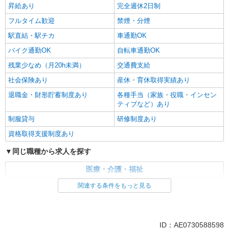
昇給あり
完全週休2日制
フルタイム歓迎
禁煙・分煙
駅直結・駅チカ
車通勤OK
バイク通勤OK
自転車通勤OK
残業少なめ（月20h未満）
交通費支給
社会保険あり
産休・育休取得実績あり
退職金・財形貯蓄制度あり
各種手当（家族・役職・インセン
ティブなど）あり
制服貸与
研修制度あり
資格取得支援制度あり
同じ職種から求人を探す
医療・介護・福祉
介護職・ヘルパー
関連する条件をもっと見る
同じ特徴から求人を探す
未経験歓迎
ミドル（40代～）活躍中
ID：AE0730588598