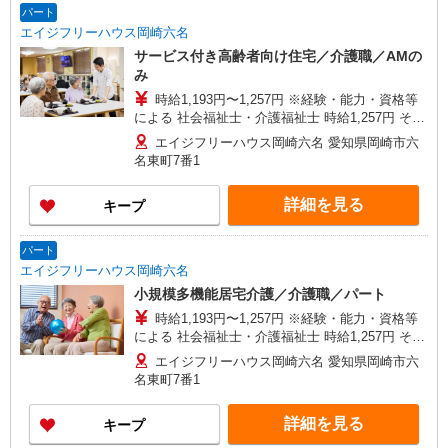
パート
エイジフリーハウス岡崎六名
サービス付き高齢者向け住宅／介護職／AMの
み
時給1,193円〜1,257円 ※経験・能力・資格等
による 社会福祉士・介護福祉士 時給1,257円 その
他資格 時給1,193円 ※一律処遇改善加算含む 〇時
エイジフリーハウス岡崎六名 愛知県岡崎市六
間外勤務手当 〇土日祝勤務手当 〇夜勤手当 〇深
名東町7番1
夜勤務手当 〇年末年始勤務手当 〇早朝7:00〜
8:00/夜間18:00〜20:00は時給25％UP
詳細を見る
キープ
パート
エイジフリーハウス岡崎六名
小規模多機能居宅介護／介護職／パート
時給1,193円〜1,257円 ※経験・能力・資格等
による 社会福祉士・介護福祉士 時給1,257円 その
他資格 時給1,193円 ※一律処遇改善加算含む 〇時
エイジフリーハウス岡崎六名 愛知県岡崎市六
間外勤務手当 〇土日祝勤務手当 〇夜勤手当 〇深
名東町7番1
夜勤務手当 〇年末年始勤務手当 〇早朝7:00〜
8:00/夜間18:00〜20:00は時給25％UP
詳細を見る
キープ