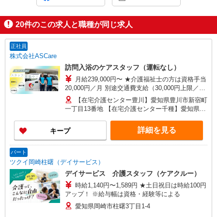
20
件のこの求人と職種が同じ求人
正社員
株式会社ASCare
訪問入浴のケアスタッフ（運転なし）
月給239,000円〜 ★介護福祉士の方は資格手当
20,000円／月 別途交通費支給（30,000円上限／
月） 別途残業手当（月平均残業時間15時間）残業
【在宅介護センター豊川】愛知県豊川市新宿町
代全額支給
一丁目13番地 【在宅介護センター千種】愛知県名
古屋市千種区覚王山通八丁目35番地 イマ－ジュ
池下2D 【在宅介護センター尾張旭】愛知県尾張旭
詳細を見る
キープ
市瀬戸川町一丁目202番地 【在宅介護センター岡
崎】愛知県岡崎市羽根東町二丁目8番地3 第
2LAND PLAZA BILL101・102号室 【在宅介護セン
パート
ター刈谷】愛知県刈谷市東陽町三丁目68番地 東
ツクイ岡崎柱曙（デイサービス）
陽町鬼頭ビル1階北側 【在宅介護センター上名古
デイサービス 介護スタッフ（ケアクルー）
屋】愛知県名古屋市西区上名古屋三丁目25番52
時給1,140円〜1,589円 ★土日祝日は時給100円
カサデナカノ1階
アップ！ ※給与幅は資格・経験等による
愛知県岡崎市柱曙3丁目1-4