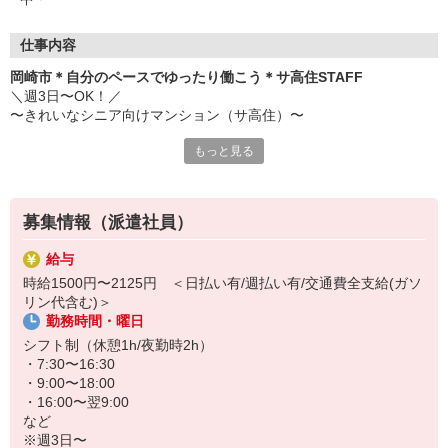
仕事内容
岡崎市＊自分のペースでゆったり働こう＊サ高住STAFF
＼週3日〜OK！／
〜きれいなシニア向けマンション（サ高住）〜
もっと見る
おもなお仕事
・生活介助
・生活に関する相談
・見回り/安否確認
募集情報（派遣社員）
・共有スペースの清掃
など
給与
時給1500円〜2125円 ＜日払い有/週払い有/交通費全支給(ガソ
介護度が低い方も多数！身体的な負担は少なめです♪
リン代含む)＞
勤務時間・曜日
シフトの相談には柔軟に対応しています◎自分のペースでゆったり
と働ける環境です♪
シフト制（休憩1h/夜勤時2h）
・7:30〜16:30
・9:00〜18:00
・16:00〜翌9:00
など
※週3日〜