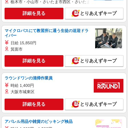
栃木市・小山市・さいたま市西区・さいたま市岩槻区・久喜市・
夜勤手当6000円/4回を含む 〇資格手当 〇職種手当
名東町7番1
〇業務手当 〇時間外勤務手当 〇夜勤手当 〇深夜
勤務手当 〇休日勤務手当 〇年末年始勤務手当
詳細を見る
とりあえずキープ
詳細を見る
キープ
マイクロバスにて教習所に通う生徒の送迎ドラ
パート
イバー
エイジフリーハウス岡崎六名
サービス付き高齢者向け住宅／介護職／16-20
日給 15,850円
時
箕面市
時給1,193円〜1,257円 ※経験・能力・資格等
による 社会福祉士・介護福祉士 時給1,257円 その
詳細を見る
とりあえずキープ
他資格 時給1,193円 ※一律処遇改善加算含む 〇時
エイジフリーハウス岡崎六名 愛知県岡崎市六
間外勤務手当 〇土日祝勤務手当 〇夜勤手当 〇深
名東町7番1
夜勤務手当 〇年末年始勤務手当 〇早朝7:00〜
ラウンドワンの清掃作業員
8:00/夜間18:00〜20:00は時給25％UP
詳細を見る
時給 1,400円
キープ
大阪市城東区
正社員
エイジフリーハウス岡崎六名
詳細を見る
とりあえずキープ
介護職／サービス付き高齢者向け住宅／正社員
月給24万1,280円〜26万3,510円 ※経験・能
アパレル用品や雑貨のピッキング検品
力・資格等による 初任者研修 月給 24万1,280円
実務者研修 月給 24万4,980円 介護福祉士 月給 25