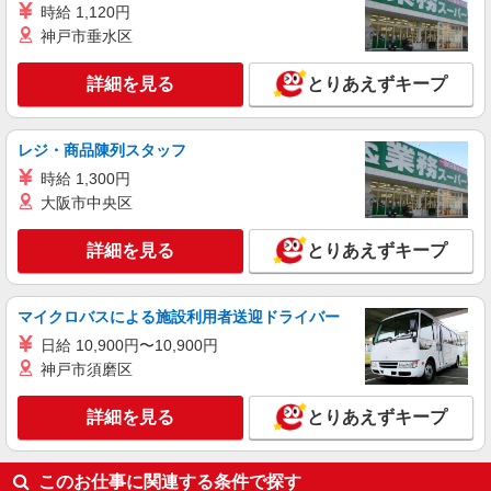
時給 1,120円
岡崎市
神戸市垂水区
詳細を見る
キープ
詳細を見る
とりあえずキープ
派遣社員
株式会社kotrio /●NG-H-2031035
レジ・商品陳列スタッフ
岡崎駅＊年齢不問◎未経験から安定した業界へ
時給 1,300円
＊サ高住
大阪市中央区
時給1500円〜2125円 ＜日払い有/週払い有/交
通費全支給(ガソリン代含む)＞
詳細を見る
とりあえずキープ
岡崎市
詳細を見る
キープ
マイクロバスによる施設利用者送迎ドライバー
日給 10,900円〜10,900円
派遣社員
神戸市須磨区
株式会社kotrio /●NG-H-2029451
夕方までのデイサービス☆車の運転できる方優
詳細を見る
とりあえずキープ
遇【岡崎駅】
時給1500円〜2125円 ＜日払い有/週払い有/交
通費全支給(ガソリン代含む)＞
このお仕事に関連する条件で探す