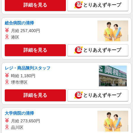
詳細を見る
キープ
詳細を見る
とりあえずキープ
パート
エイジフリーハウス岡崎六名
総合病院の清掃
サービス付き高齢者向け住宅／介護職／遅出の
月給 257,400円
み
港区
時給1,193円〜1,257円 ※経験・能力・資格等
による 社会福祉士・介護福祉士 時給1,257円 その
詳細を見る
とりあえずキープ
他資格 時給1,193円 ※一律処遇改善加算含む 〇時
エイジフリーハウス岡崎六名 愛知県岡崎市六
間外勤務手当 〇土日祝勤務手当 〇夜勤手当 〇深
名東町7番1
夜勤務手当 〇年末年始勤務手当 〇早朝7:00〜
8:00/夜間18:00〜20:00は時給25％UP
レジ・商品陳列スタッフ
詳細を見る
キープ
時給 1,180円
堺市堺区
パート
エイジフリーハウス岡崎六名
詳細を見る
とりあえずキープ
サービス付き高齢者向け住宅／介護職／10-14
時
時給1,193円〜1,257円 ※経験・能力・資格等
大学病院の清掃
による 社会福祉士・介護福祉士 時給1,257円 その
月給 273,650円
他資格 時給1,193円 ※一律処遇改善加算含む 〇時
エイジフリーハウス岡崎六名 愛知県岡崎市六
品川区
間外勤務手当 〇土日祝勤務手当 〇夜勤手当 〇深
名東町7番1
夜勤務手当 〇年末年始勤務手当 〇早朝7:00〜