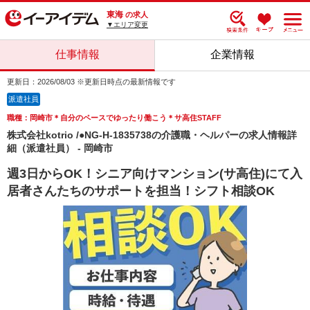
東海
の求人
▼エリア変更
仕事情報
企業情報
更新日：2026/08/03 ※更新日時点の最新情報です
派遣社員
職種：岡崎市＊自分のペースでゆったり働こう＊サ高住STAFF
株式会社kotrio /●NG-H-1835738の介護職・ヘルパーの求人情報詳
細（派遣社員） - 岡崎市
週3日からOK！シニア向けマンション(サ高住)にて入
居者さんたちのサポートを担当！シフト相談OK