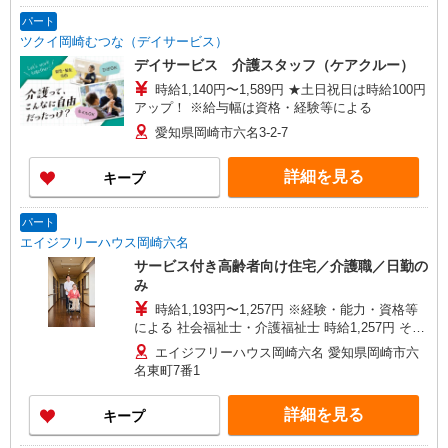
パート
ツクイ岡崎むつな（デイサービス）
デイサービス 介護スタッフ（ケアクルー）
時給1,140円〜1,589円 ★土日祝日は時給100円
アップ！ ※給与幅は資格・経験等による
愛知県岡崎市六名3-2-7
詳細を見る
キープ
パート
エイジフリーハウス岡崎六名
サービス付き高齢者向け住宅／介護職／日勤の
み
時給1,193円〜1,257円 ※経験・能力・資格等
による 社会福祉士・介護福祉士 時給1,257円 その
他資格 時給1,193円 ※一律処遇改善加算含む 〇時
エイジフリーハウス岡崎六名 愛知県岡崎市六
間外勤務手当 〇土日祝勤務手当 〇夜勤手当 〇深
名東町7番1
夜勤務手当 〇年末年始勤務手当 〇早朝7:00〜
8:00/夜間18:00〜20:00は時給25％UP
詳細を見る
キープ