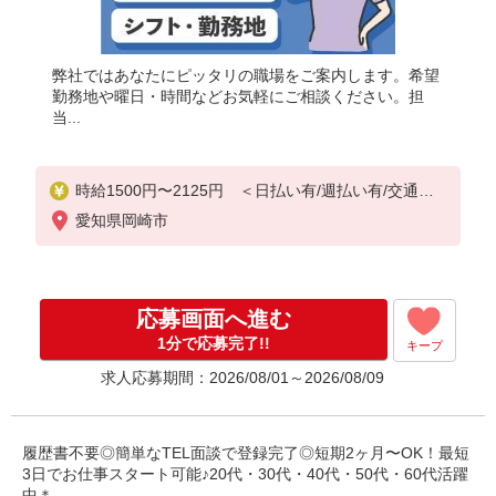
弊社ではあなたにピッタリの職場をご案内します。希望
勤務地や曜日・時間などお気軽にご相談ください。担
当...
時給1500円〜2125円 ＜日払い有/週払い有/交通費
全支給(ガソリン代含む)＞
愛知県岡崎市
応募画面へ進む
1分で応募完了!!
キープ
求人応募期間：2026/08/01～2026/08/09
履歴書不要◎簡単なTEL面談で登録完了◎短期2ヶ月〜OK！最短
3日でお仕事スタート可能♪20代・30代・40代・50代・60代活躍
中＊