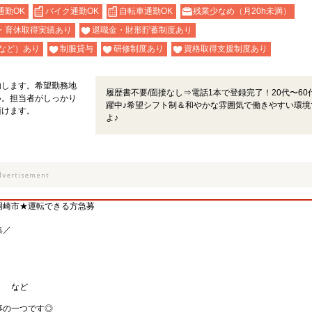
通勤OK
バイク通勤OK
自転車通勤OK
残業少なめ（月20h未満）
・育休取得実績あり
退職金・財形貯蓄制度あり
など）あり
制服貸与
研修制度あり
資格取得支援制度あり
内します。希望勤務地
履歴書不要/面接なし⇒電話1本で登録完了！20代〜60
い。担当者がしっかり
躍中♪希望シフト制＆和やかな雰囲気で働きやすい環境
頂けます。
よ♪
岡崎市★運転できる方急募
集／
） など
事の一つです◎