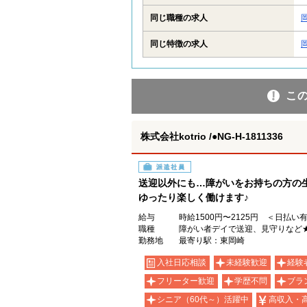
同じ職種の求人
同じ特徴の求人
こ
株式会社kotrio /●NG-H-1811336
派遣社員
送迎以外にも…障がいをお持ちの方の
ゆったり楽しく働けます♪
給与
時給1500円〜2125円 ＜日払い
職種
障がい者デイで送迎、見守りなど
勤務地
最寄り駅：東岡崎
入社日応相談
未経験歓迎
経験
フリーター歓迎
学歴不問
ブラ
シニア（60代～）活躍中
高収入・