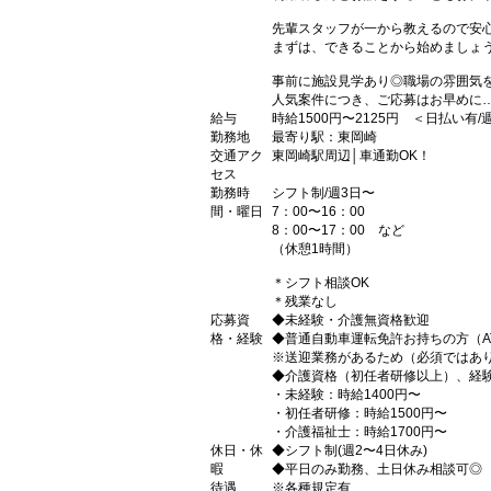
先輩スタッフが一から教えるので安
まずは、できることから始めましょう
事前に施設見学あり◎職場の雰囲気
人気案件につき、ご応募はお早めに…
給与
時給1500円〜2125円 ＜日払い有
勤務地
最寄り駅：東岡崎
交通アク
東岡崎駅周辺│車通勤OK！
セス
勤務時
シフト制/週3日〜
間・曜日
7：00〜16：00
8：00〜17：00 など
（休憩1時間）
＊シフト相談OK
＊残業なし
応募資
◆未経験・介護無資格歓迎
格・経験
◆普通自動車運転免許お持ちの方（A
※送迎業務があるため（必須ではあ
◆介護資格（初任者研修以上）、経
・未経験：時給1400円〜
・初任者研修：時給1500円〜
・介護福祉士：時給1700円〜
休日・休
◆シフト制(週2〜4日休み)
暇
◆平日のみ勤務、土日休み相談可◎
待遇
※各種規定有