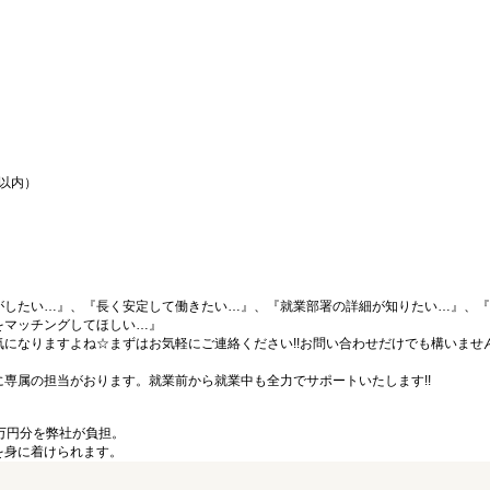
間以内）
がしたい…』、『長く安定して働きたい…』、『就業部署の詳細が知りたい…』、『
をマッチングしてほしい…』
になりますよね☆まずはお気軽にご連絡ください!!お問い合わせだけでも構いません
専属の担当がおります。就業前から就業中も全力でサポートいたします!!
万円分を弊社が負担。
を身に着けられます。