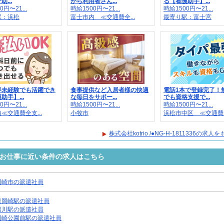
...
がら利用者さん...
る【看護助手】...
0円〜21...
時給1500円〜21...
時給1500円〜21...
駅：浜松
富士市内 ≪交通費全...
最寄り駅：富士宮
界未経験でも活躍でき
食事提供など入居者様の快適
電話1本で登録完了！
助手】...
な毎日をサポー...
でも資格支援で...
0円〜21...
時給1500円〜21...
時給1500円〜21...
≪交通費全支...
小牧市
浜松市中区 ≪交通費..
株式会社kotrio /●NG-H-1811336の求
1336のお仕事に近い条件の求人はこちら
岡崎市の派遣社員
東岡崎駅の派遣社員
男川駅の派遣社員
岡崎公園前駅の派遣社員