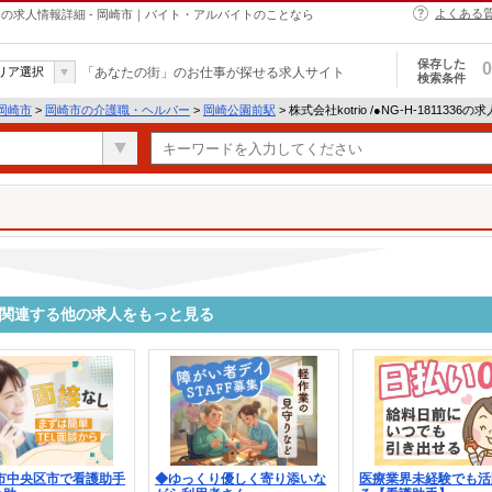
よくある
・ヘルパーの求人情報詳細 - 岡崎市｜バイト・アルバイトのことなら
保存した
0
リア選択
「あなたの街」のお仕事が探せる求人サイト
検索条件
岡崎市
>
岡崎市の介護職・ヘルパー
>
岡崎公園前駅
> 株式会社kotrio /●NG-H-1811336
1336に関連する他の求人をもっと見る
松市中央区市で看護助手
◆ゆっくり優しく寄り添いな
医療業界未経験でも活