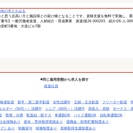
の他の求人をみる
いと思う志高い方と施設様との架け橋となることです。資格支援を無料で実施し、業
一般労働者派遣、人材紹介・育成事業 派遣/派26-300203、紹介/26-ユ-300
堂町3番地 大道ビル7階
同じ雇用形態から求人を探す
派遣社員
格者歓迎
新卒・第二新卒歓迎
女性活躍中
主婦・主夫歓迎
フリーター歓迎
エルダー（50代～）活躍中
シニア（60代～）活躍中
高収入・高額
ボーナス・
迎
禁煙・分煙
駅直結・駅チカ
車通勤OK
バイク通勤OK
自転車通勤OK
社会保険あり
産休・育休取得実績あり
退職金・財形貯蓄制度あり
など）あり
制服貸与
研修制度あり
資格取得支援制度あり