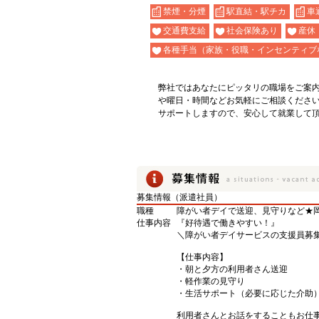
禁煙・分煙
駅直結・駅チカ
車
交通費支給
社会保険あり
産休
各種手当（家族・役職・インセンティブ
弊社ではあなたにピッタリの職場をご案
や曜日・時間などお気軽にご相談くださ
サポートしますので、安心して就業して
募集情報（派遣社員）
職種
障がい者デイで送迎、見守りなど★
仕事内容
『好待遇で働きやすい！』
＼障がい者デイサービスの支援員募
【仕事内容】
・朝と夕方の利用者さん送迎
・軽作業の見守り
・生活サポート（必要に応じた介助
利用者さんとお話をすることもお仕