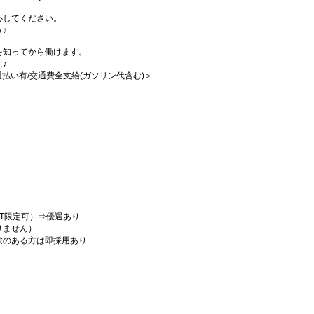
心してください。
♪
を知ってから働けます。
♪
/週払い有/交通費全支給(ガソリン代含む)＞
T限定可）⇒優遇あり
りません）
験のある方は即採用あり