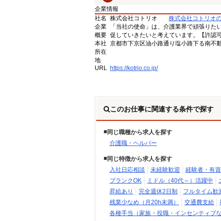
企業情報
社名
株式会社コトリオ
株式会社コトリオ
企業
「当社の使命」は、介護業界で頑張りた
概要
促していきたいと考えています。【許認可番号】
本社
京都市下京区油小路通り塩小路下る南不動
所在
地
URL
https://kotrio.co.jp/
このお仕事に関連する条件で探す
同じ職種から求人を探す
介護職・ヘルパー
同じ特徴から求人を探す
入社日応相談
未経験歓迎
経験者・有資
ブランクOK
ミドル（40代～）活躍中
昇給あり
完全週休2日制
フルタイム歓
残業少なめ（月20h未満）
交通費支給
各種手当（家族・役職・インセンティブ