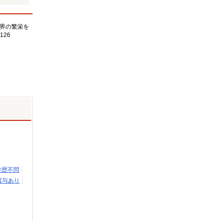
界の繁栄を
126
学歴不問
賞与あり