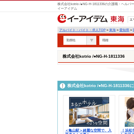
株式会社kotrio /●NG-H-1811336の介護職
イーアイデム
エ
東海
アルバイト・バイト・求人TOP
>
東海
>
愛知県
>
勤務地
職種
株式会社kotrio /●NG-H-1811336
株式会社kotrio /●NG-H-181
＜亀山駅＞綺麗な空間で、入
［ 浜