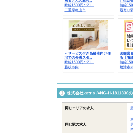
居者さんの暮ら...
］生活介助
時給1500円〜21...
時給150
三重県亀山市
最寄り
＜サービス付き高齢者向け住
医療業
宅での介護スタ...
る【看護
時給1500円〜21...
時給150
藤枝市内
焼津市内
株式会社kotrio /●NG-H-181
同じエリアの求人
同じ駅の求人