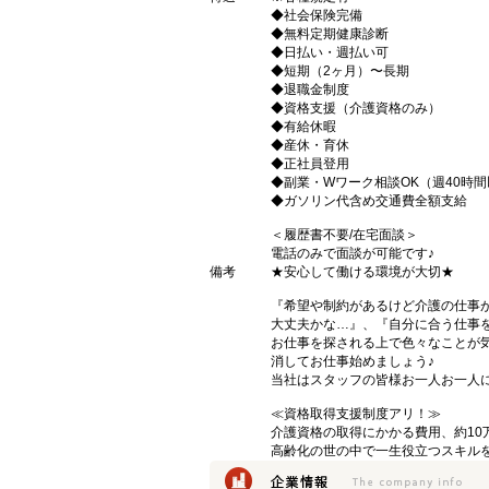
◆社会保険完備
◆無料定期健康診断
◆日払い・週払い可
◆短期（2ヶ月）〜長期
◆退職金制度
◆資格支援（介護資格のみ）
◆有給休暇
◆産休・育休
◆正社員登用
◆副業・Wワーク相談OK（週40時
◆ガソリン代含め交通費全額支給
＜履歴書不要/在宅面談＞
電話のみで面談が可能です♪
備考
★安心して働ける環境が大切★
『希望や制約があるけど介護の仕事
大丈夫かな…』、『自分に合う仕事
お仕事を探される上で色々なことが気
消してお仕事始めましょう♪
当社はスタッフの皆様お一人お一人に
≪資格取得支援制度アリ！≫
介護資格の取得にかかる費用、約10
高齢化の世の中で一生役立つスキル