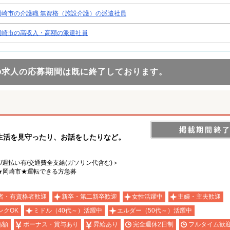
岡崎市の介護職 無資格（施設介護）の派遣社員
岡崎市の高収入・高額の派遣社員
の求人の応募期間は既に終了しております。
生活を見守ったり、お話をしたりなど。
有/週払い有/交通費全支給(ガソリン代含む)＞
★岡崎市★運転できる方急募
者・有資格者歓迎
新卒・第二新卒歓迎
女性活躍中
主婦・主夫歓迎
ンクOK
ミドル（40代～）活躍中
エルダー（50代～）活躍中
高額
ボーナス・賞与あり
昇給あり
完全週休2日制
フルタイム歓