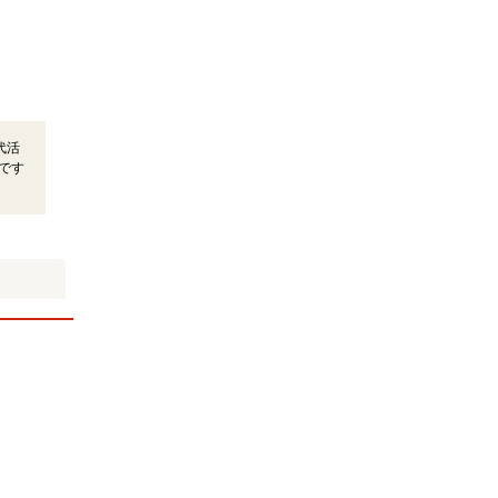
代活
です