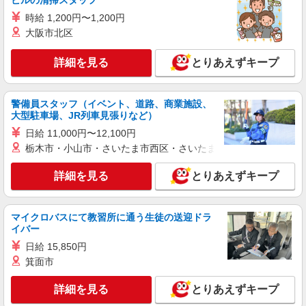
ビルの清掃スタッフ
有) お友達を紹介頂くと, インセンティブ支給(規定
時給 1,200円〜1,200円
有) ゜・。○。・゜+゜・。○。・゜+゜
紹介予定派遣
大阪市北区
株式会社シエロ
【softbank】の携帯販売スタッフ
詳細を見る
とりあえずキープ
月給207900円〜260200円（経験・能力によ
る） 資格手当（1〜6万円）賞与年2回（6月・12
月・実績最高5.4カ月分） 未経験から入社半年で
警備員スタッフ（イベント、道路、商業施設、
岐阜県大垣市のsoftbankショップ
年収400万円以上への昇給実績あり ※残業代支給
大型駐車場、JR列車見張りなど）
★交通費別途支給（規定あり） ゜+゜・。○。・゜
日給 11,000円〜12,100円
詳細を見る
キープ
+゜・。○。・゜+゜ 入社祝い金10万円支給(規定
栃木市・小山市・さいたま市西区・さいたま市岩槻区・久喜市・
有) お友達を紹介頂くと, インセンティブ支給(規定
有) ゜・。○。・゜+゜・。○。・゜+゜
派遣社員
詳細を見る
とりあえずキープ
株式会社シエロ
【au】の携帯販売スタッフ
時給1400円〜 ※残業代支給 ★交通費別途支給
マイクロバスにて教習所に通う生徒の送迎ドラ
（規定あり） ゜+゜・。○。・゜+゜・。○。・゜
イバー
+゜ 入社祝い金10万円支給(規定有) お友達を紹介
岐阜県大垣市のauショップ
日給 15,850円
頂くと, インセンティブ支給(規定有) ★月2回払
箕面市
い・週払い可能（規程有）★ ゜・。○。・゜
詳細を見る
キープ
+゜・。○。・゜+゜
詳細を見る
とりあえずキープ
派遣社員