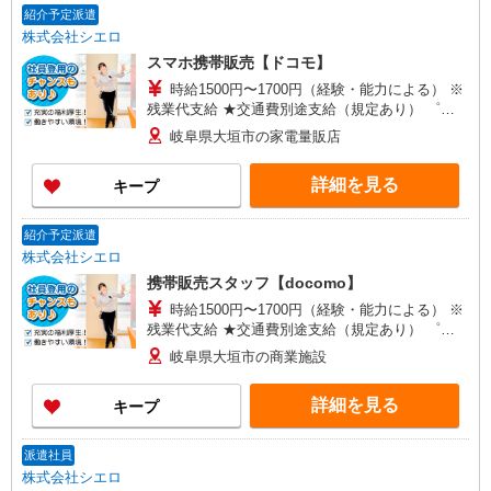
紹介予定派遣
株式会社シエロ
スマホ携帯販売【ドコモ】
時給1500円〜1700円（経験・能力による） ※
残業代支給 ★交通費別途支給（規定あり） ゜
+゜・。○。・゜+゜・。○。・゜+゜ 入社祝い金10
岐阜県大垣市の家電量販店
万円支給(規定有) お友達を紹介頂くと, インセンテ
ィブ支給(規定有) ★月2回払い・週払い可能（規程
詳細を見る
キープ
有）★ ゜・。○。・゜+゜・。○。・゜+゜
紹介予定派遣
株式会社シエロ
携帯販売スタッフ【docomo】
時給1500円〜1700円（経験・能力による） ※
残業代支給 ★交通費別途支給（規定あり） ゜
+゜・。○。・゜+゜・。○。・゜+゜ 入社祝い金10
岐阜県大垣市の商業施設
万円支給(規定有) お友達を紹介頂くと, インセンテ
ィブ支給(規定有) ★月2回払い・週払い可能（規程
詳細を見る
キープ
有）★ ゜・。○。・゜+゜・。○。・゜+゜
派遣社員
株式会社シエロ