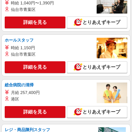
岐阜県大垣市の家電量販店
時給 1,040円〜1,390円
社祝い金10万円支給(規定有) お友達を紹介頂くと,
仙台市青葉区
インセンティブ支給(規定有) ★月2回払い・週払い
詳細を見る
キープ
可能（規程有）★ ゜・。○。・゜+゜・。○。・゜
+゜
詳細を見る
とりあえずキープ
紹介予定派遣
株式会社シエロ
ホールスタッフ
携帯販売スタッフ【楽天モバイル】
時給 1,150円
未経験：月給26万円〜 経験者：月給27万円〜
※残業代支給 ★交通費別途支給（規定あり） ゜
仙台市青葉区
+゜・。○。・゜+゜・。○。・゜+゜ 入社祝い金10
岐阜県大垣市の家電量販店
万円支給(規定有) お友達を紹介頂くと, インセンテ
詳細を見る
とりあえずキープ
ィブ支給(規定有) ゜・。○。・゜+゜・。○。・゜
詳細を見る
キープ
+゜
総合病院の清掃
紹介予定派遣
月給 257,400円
株式会社シエロ
港区
人気機種に詳しくなれる携帯販売
【softbank】
詳細を見る
とりあえずキープ
時給1600円〜 ※別途インセンティブ、職能評
価制度あり ※残業代支給 ★交通費別途支給（規定
あり） ゜+゜・。○。・゜+゜・。○。・゜+゜ 入
岐阜県大垣市の家電量販店
社祝い金10万円支給(規定有) お友達を紹介頂くと,
レジ・商品陳列スタッフ