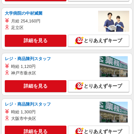
時給1400円〜1600円（経験・能力による） ※
残業代支給 ★交通費別途支給（規定あり） ゜
大学病院の中材滅菌
+゜・。○。・゜+゜・。○。・゜+゜ 入社祝い金10
岐阜県大垣市のauショップ
月給 254,160円
万円支給(規定有) お友達を紹介頂くと, インセンテ
ィブ支給(規定有) ★月2回払い・週払い可能（規程
足立区
詳細を見る
キープ
有）★ ゜・。○。・゜+゜・。○。・゜+゜
詳細を見る
とりあえずキープ
派遣社員
株式会社シエロ
携帯販売スタッフ【au】
レジ・商品陳列スタッフ
月給273200円〜 ※残業手当別途支給 ※研修期
時給 1,120円
間6か月・時給1550円〜 ★交通費別途支給（規定
神戸市垂水区
あり） ゜+゜・。○。・゜+゜・。○。・゜+゜ 入
岐阜県大垣市の家電量販店
社祝い金10万円支給(規定有) お友達を紹介頂くと,
詳細を見る
とりあえずキープ
インセンティブ支給(規定有) ゜・。○。・゜
詳細を見る
キープ
+゜・。○。・゜+゜
レジ・商品陳列スタッフ
時給 1,300円
大阪市中央区
詳細を見る
とりあえずキープ