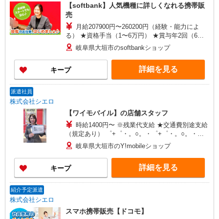
【softbank】人気機種に詳しくなれる携帯販
売
月給207900円〜260200円（経験・能力によ
る） ★資格手当（1〜6万円） ★賞与年2回（6
月・12月・実績最高5.4カ月分） ※残業代支給 ★
岐阜県大垣市のsoftbankショップ
交通費別途支給（規定あり） 未経験から入社半年
で年収400万円以上への昇給実績あり ゜+゜・。
詳細を見る
キープ
○。・゜+゜・。○。・゜+゜ 入社祝い金10万円支
給(規定有) お友達を紹介頂くと, インセンティブ支
給(規定有) ゜・。○。・゜+゜・。○。・゜+゜
派遣社員
株式会社シエロ
【ワイモバイル】の店舗スタッフ
時給1400円〜 ※残業代支給 ★交通費別途支給
（規定あり） ゜+゜・。○。・゜+゜・。○。・゜
+゜ 入社祝い金10万円支給(規定有) お友達を紹介
岐阜県大垣市のY!mobileショップ
頂くと, インセンティブ支給(規定有) ★月2回払
い・週払い可能（規程有）★ ゜・。○。・゜
詳細を見る
キープ
+゜・。○。・゜+゜
紹介予定派遣
株式会社シエロ
スマホ携帯販売【ドコモ】