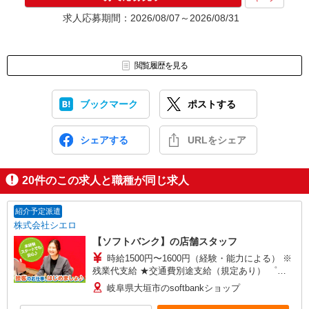
求人応募期間：2026/08/07～2026/08/31
閲覧履歴を見る
ブックマーク
ポストする
シェアする
URLをシェア
20
件のこの求人と職種が同じ求人
紹介予定派遣
株式会社シエロ
【ソフトバンク】の店舗スタッフ
時給1500円〜1600円（経験・能力による） ※
残業代支給 ★交通費別途支給（規定あり） ゜
+゜・。○。・゜+゜・。○。・゜+゜ 入社祝い金10
岐阜県大垣市のsoftbankショップ
万円支給(規定有) お友達を紹介頂くと, インセンテ
ィブ支給(規定有) ★月2回払い・週払い可能（規程