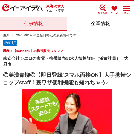
東海
の求人
▼エリア変更
仕事情報
企業情報
更新日：2026/08/07 ※更新日時点の最新情報です
派遣社員
職種：【softbank】の携帯販売スタッフ
株式会社シエロの家電・携帯販売の求人情報詳細（派遣社員） - 大
垣市
◎美濃青柳◎【即日登録/スマホ面接OK】大手携帯シ
ョップstaff！裏ワザ便利機能も知れちゃう♪