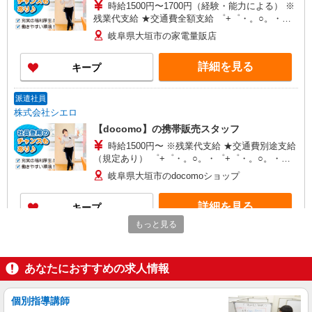
時給1500円〜1700円（経験・能力による） ※
残業代支給 ★交通費全額支給 ゜+゜・。○。・゜
+゜・。○。・゜+゜ 入社祝い金10万円支給(規定
岐阜県大垣市の家電量販店
有) お友達を紹介頂くと, インセンティブ支給(規定
有) ★月2回払い・週払い可能（規程有）★ ゜・。
詳細を見る
キープ
○。・゜+゜・。○。・゜+゜
派遣社員
株式会社シエロ
【docomo】の携帯販売スタッフ
時給1500円〜 ※残業代支給 ★交通費別途支給
（規定あり） ゜+゜・。○。・゜+゜・。○。・゜
+゜ 入社祝い金10万円支給(規定有) お友達を紹介
岐阜県大垣市のdocomoショップ
頂くと, インセンティブ支給(規定有) ★月2回払
い・週払い可能（規程有）★ ゜・。○。・゜
詳細を見る
キープ
+゜・。○。・゜+゜
もっと見る
紹介予定派遣
株式会社シエロ
あなたにおすすめの求人情報
スマホ携帯販売【ソフトバンク】
時給1600円〜 ※別途インセンティブ、職能評
価制度あり ※残業代支給 ★交通費別途支給（規定
個別指導講師
あり） ゜+゜・。○。・゜+゜・。○。・゜+゜ 入