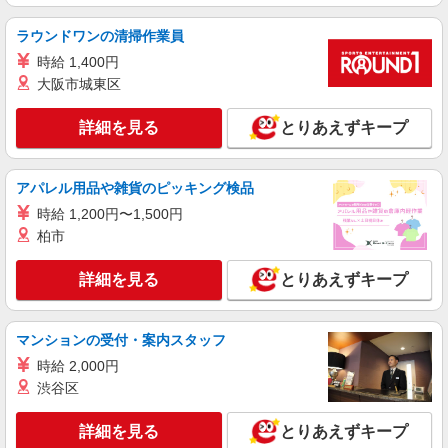
株式会社シエロ
ラウンドワンの清掃作業員
スマホ携帯販売【エーユー】
時給 1,400円
月給273200円〜 ※残業手当別途支給 ※研修期
間6か月・時給1550円〜 ★交通費別途支給（規定
大阪市城東区
あり） ゜+゜・。○。・゜+゜・。○。・゜+゜ 入
岐阜県大垣市の家電量販店
社祝い金10万円支給(規定有) お友達を紹介頂くと,
詳細を見る
とりあえずキープ
インセンティブ支給(規定有) ゜・。○。・゜
詳細を見る
キープ
+゜・。○。・゜+゜
アパレル用品や雑貨のピッキング検品
紹介予定派遣
時給 1,200円〜1,500円
株式会社シエロ
柏市
【docomo】の携帯販売スタッフ
時給1500円〜 ※残業代支給 ★交通費別途支給
詳細を見る
とりあえずキープ
（規定あり） ゜+゜・。○。・゜+゜・。○。・゜
+゜ 入社祝い金10万円支給(規定有) お友達を紹介
岐阜県大垣市のdocomoショップ
頂くと, インセンティブ支給(規定有) ★月2回払
い・週払い可能（規程有）★ ゜・。○。・゜
マンションの受付・案内スタッフ
詳細を見る
キープ
+゜・。○。・゜+゜
時給 2,000円
渋谷区
紹介予定派遣
株式会社シエロ
詳細を見る
とりあえずキープ
【エーユー】の店舗スタッフ