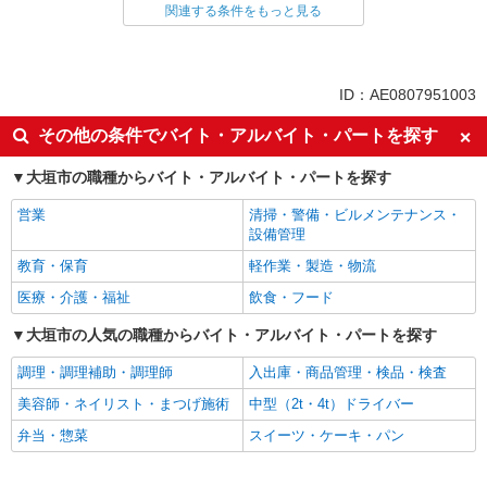
家電・携帯販売
関連する条件をもっと見る
同じ特徴から求人を探す
未経験歓迎
ミドル（40代～）活躍中
ID：AE0807951003
英語が活かせる
ボーナス・賞与あり
その他の条件でバイト・アルバイト・パートを探す
日払い
車通勤OK
大垣市の職種からバイト・アルバイト・パートを探す
交通費支給
社会保険あり
社員登用あり
営業
清掃・警備・ビルメンテナンス・
設備管理
教育・保育
軽作業・製造・物流
医療・介護・福祉
飲食・フード
大垣市の人気の職種からバイト・アルバイト・パートを探す
調理・調理補助・調理師
入出庫・商品管理・検品・検査
美容師・ネイリスト・まつげ施術
中型（2t・4t）ドライバー
弁当・惣菜
スイーツ・ケーキ・パン