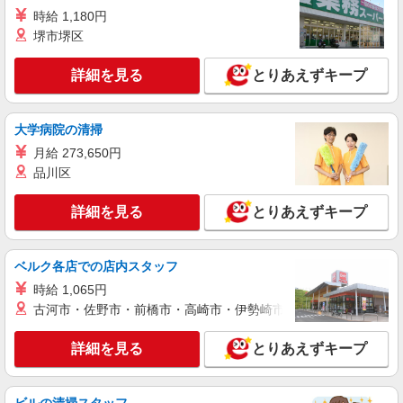
インセンティブ支給(規定有) ★月2回払い・週払い
時給 1,180円
詳細を見る
キープ
可能（規程有）★ ゜・。○。・゜+゜・。○。・゜
堺市堺区
+゜
派遣社員
詳細を見る
とりあえずキープ
株式会社シエロ
人気機種に詳しくなれる携帯販売
【softbank】
大学病院の清掃
時給1600円〜 ※別途インセンティブ、職能評
月給 273,650円
価制度あり ※残業代支給 ★交通費別途支給（規定
品川区
あり） ゜+゜・。○。・゜+゜・。○。・゜+゜ 入
岐阜県大垣市の家電量販店
社祝い金10万円支給(規定有) お友達を紹介頂くと,
インセンティブ支給(規定有) ★月2回払い・週払い
詳細を見る
とりあえずキープ
詳細を見る
キープ
可能（規程有）★ ゜・。○。・゜+゜・。○。・゜
+゜
派遣社員
ベルク各店での店内スタッフ
株式会社シエロ
時給 1,065円
【softbank】の携帯販売スタッフ
古河市・佐野市・前橋市・高崎市・伊勢崎市・太田市・館林市・
月給207900円〜260200円（経験・能力によ
る） 資格手当（1〜6万円）賞与年2回（6月・12
詳細を見る
とりあえずキープ
月・実績最高5.4カ月分） 未経験から入社半年で
岐阜県大垣市のsoftbankショップ
年収400万円以上への昇給実績あり ※残業代支給
★交通費別途支給（規定あり） ゜+゜・。○。・゜
詳細を見る
キープ
+゜・。○。・゜+゜ 入社祝い金10万円支給(規定