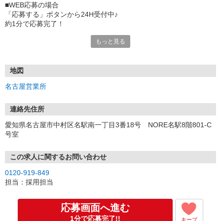
■WEB応募の場合
「応募する」ボタンから24H受付中♪
約1分で応募完了！
もっと見る
■電話応募の場合
電話応募も歓迎！（受付:10:00〜20:00）
土日祝も受付中♪
地図
【選考フロー】
名古屋営業所
①応募から3営業日を目安に、メールorお電話でご連絡します。
②面接日時を決定！「0120」から始まる電話番号からご連絡します
★スマホでWEB面接（LINEなど）・出張面接・事務所面接と選べま
連絡先住所
す
愛知県名古屋市中村区名駅南一丁目3番18号 NORE名駅8階801-C
③面接実施（履歴書不要）
号室
④勤務開始（スタート日は応相談）
※ご希望があれば、職場見学の調整もOKです！
この求人に関するお問い合わせ
お気軽にご応募ください♪
0120-919-849
担当：採用担当
応募画面へ進む
1分で応募完了!!
キープ