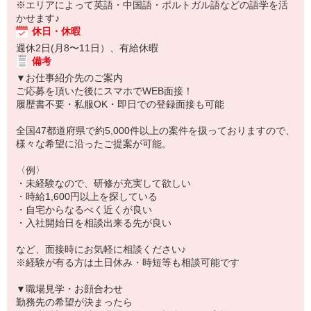
※エリアによって英語・中国語・ポルトガル語などの語学を活
かせます♪
休日・休暇
週休2日(月8〜11日）、有給休暇
備考
▼お仕事紹介先のご案内
ご応募を頂いた後にスマホでWEB面接！
履歴書不要・私服OK・即日での登録面接も可能
全国47都道府県で約5,000件以上の案件を扱っておりますので、
様々な希望に沿ったご提案が可能。
〈例〉
・未経験なので、研修が充実して欲しい
・時給1,600円以上を探している
・自宅からなるべく近くが良い
・入社開始日を相談出来る先が良い
など、面接時にお気軽に相談ください♪
※経験が有る方は土日休み・時短等も相談可能です
▼職場見学・お顔合わせ
勤務先の希望が決まったら