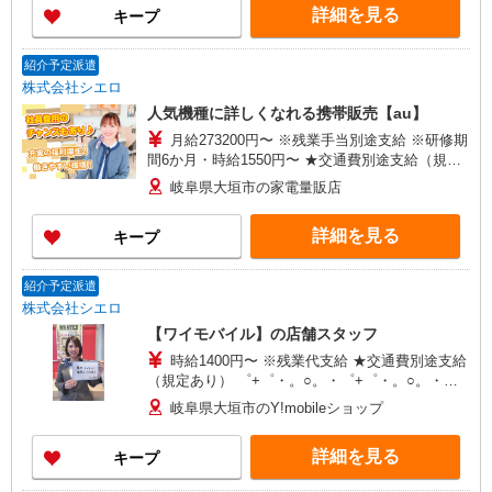
詳細を見る
キープ
有）★ ゜・。○。・゜+゜・。○。・゜+゜
紹介予定派遣
株式会社シエロ
人気機種に詳しくなれる携帯販売【au】
月給273200円〜 ※残業手当別途支給 ※研修期
間6か月・時給1550円〜 ★交通費別途支給（規定
あり） ゜+゜・。○。・゜+゜・。○。・゜+゜ 入
岐阜県大垣市の家電量販店
社祝い金10万円支給(規定有) お友達を紹介頂くと,
インセンティブ支給(規定有) ゜・。○。・゜
詳細を見る
キープ
+゜・。○。・゜+゜
紹介予定派遣
株式会社シエロ
【ワイモバイル】の店舗スタッフ
時給1400円〜 ※残業代支給 ★交通費別途支給
（規定あり） ゜+゜・。○。・゜+゜・。○。・゜
+゜ 入社祝い金10万円支給(規定有) お友達を紹介
岐阜県大垣市のY!mobileショップ
頂くと, インセンティブ支給(規定有) ★月2回払
い・週払い可能（規程有）★ ゜・。○。・゜
詳細を見る
キープ
+゜・。○。・゜+゜