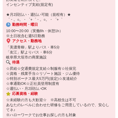
￣￣￣￣￣￣￣￣￣
インセンティブ支給(規定有)
自宅に居ながらスマホでカンタン面接OK！
オンライン面談なのでスピード対応。
★月2回払い・週払い可能（規程有）★
゜・。○。・゜+゜・。○。・゜+゜
勤務時間・曜日
10:00〜20:00（実働8h・休憩1h）
※土日祝含む週5日勤務
アクセス・勤務地
「美濃青柳」駅よりバス・車5分
「友江」駅よりバス・車6分
岐阜県大垣市の商業施設
待遇
☆昇給☆交通費規定支給☆制服有☆社保完
☆資格・残業手当☆リゾート施設・ジム優待
☆特別ボーナス最大5万円(規定)☆友達紹介
☆車通勤OK☆正社員登用制度有
☆週払い・月2回払いOK
応募資格・経験
☆未経験の方も大歓迎☆ ※高校生は不可
あなたのレベルに合わせた研修をご用意しているので、安心し
てネ♪
※ハローワークでお仕事お探しの方も対象