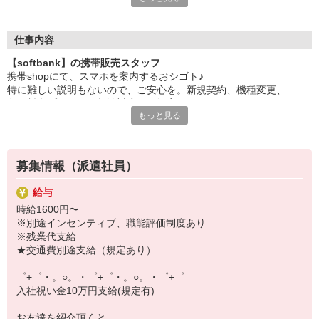
日々変わる専門知識を覚えるのはやっぱり大変。
でも心配ご無用！
仕事内容
シエロのご紹介するお店は、チームワークが良く
【softbank】の携帯販売スタッフ
お互いに教え合ったり、フォローしあったりする
携帯shopにて、スマホを案内するおシゴト♪
和気あいあいとした人間関係がある店舗ばかり！
特に難しい説明もないので、ご安心を。新規契約、機種変更、
皆で一緒にステップアップしましょう♪
各種料金プランのご相談対応・ご提案などをお願いします。
もっと見る
【選べるお仕事いろいろ】
初めての方でも安心♪
￣￣￣￣￣￣￣￣￣￣￣
あなた専属のコーディネーターが親切・丁寧にフォローするので、
▼オフィスワーク
満足度◎
事務、経理、データ入力、コールセンター、受付
募集情報（派遣社員）
▼工場・製造・軽作業系
■携帯やインターネット販売業務
機械/食品製造・梱包・仕分け・加工・組立・検査
給与
docomo(ドコモ)/au(エーユー)・KDDI/softbank(ソフトバンク)など
▼美容系
時給1600円〜
の大手キャリアから
眉毛サロンのアイブロウ・ネイリスト・エステ
※別途インセンティブ、職能評価制度あり
ワイモバイル(Y!mobille)、楽天モバイル、UQなど格安スマホまで幅
▼営業・販売
※残業代支給
広く紹介可能♪
法人営業・アパレル販売・個別指導塾・人材紹介
★交通費別途支給（規定あり）
人気のApple（アップル）店舗もございます！
▼人気案件も多数♪
短期・期間限定・オープニング・官公庁案件
゜+゜・。○。・゜+゜・。○。・゜+゜
上場/優良/大手企業など
入社祝い金10万円支給(規定有)
【スマホ面接実施中】
お友達を紹介頂くと,