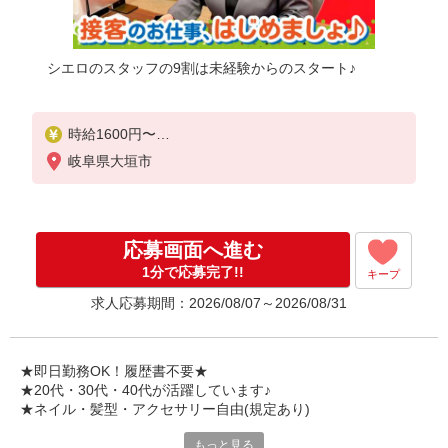
シエロのスタッフの9割は未経験からのスタート♪
時給1600円〜
※別途インセンティブ、職能評価制度あり
岐阜県大垣市
※残業代支給
★交通費別途支給（規定あり）
゜+゜・。○。・゜+゜・。○。・゜+゜
応募画面へ進む
入社祝い金10万円支給(規定有)
1分で応募完了!!
キープ
お友達を紹介頂くと,
求人応募期間：2026/08/07～2026/08/31
インセンティブ支給(規定有)
★月2回払い・週払い可能（規程有）★
゜・。○。・゜+゜・。○。・゜+゜
★即日勤務OK！履歴書不要★
★20代・30代・40代が活躍しています♪
★ネイル・髪型・アクセサリー自由(規定あり)
もっと見る
新しい機種やプラン。