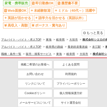
家電・携帯販売
即日勤務OK
履歴書不要
Web面接OK
未経験歓迎
ミドル（40代～）活躍中
英語が活かせる
語学力を活かせる（英語以外）
高収入・高額
ボーナス・賞与あり
もっと見る
アルバイト・バイト・求人TOP
東海
岐阜県
大垣市
株式会社シエロの
アルバイト・バイト・求人TOP
岐阜県の路線
養老鉄道養老線
友江駅
職種・条件一覧
販売・接客サービス
東海
岐阜県
大垣市
株式会社シ
掲載ご希望のお客様へ
よくある質問
お問い合わせ
利用規約
リンクについて
プライバシーポリシー
Cookieポリシー
個人情報保護方針
メールサービスについて
サイト運営会社