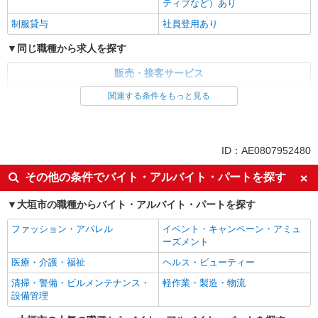
ティブなど）あり
制服貸与
社員登用あり
同じ職種から求人を探す
販売・接客サービス
家電・携帯販売
関連する条件をもっと見る
同じ特徴から求人を探す
未経験歓迎
ミドル（40代～）活躍中
ID：AE0807952480
英語が活かせる
ボーナス・賞与あり
その他の条件でバイト・アルバイト・パートを探す
日払い
車通勤OK
大垣市の職種からバイト・アルバイト・パートを探す
交通費支給
社会保険あり
社員登用あり
ファッション・アパレル
イベント・キャンペーン・アミュ
ーズメント
医療・介護・福祉
ヘルス・ビューティー
清掃・警備・ビルメンテナンス・
軽作業・製造・物流
設備管理