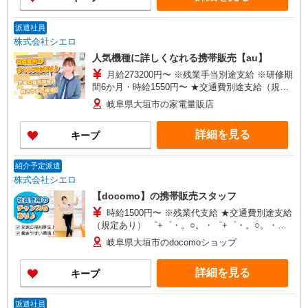
派遣社員
株式会社シエロ
人気機種に詳しくなれる携帯販売【au】
月給273200円〜 ※残業手当別途支給 ※研修期
間6か月・時給1550円〜 ★交通費別途支給（規定
あり） ゜+゜・。○。・゜+゜・。○。・゜+゜ 入
岐阜県大垣市の家電量販店
社祝い金10万円支給(規定有) お友達を紹介頂くと,
インセンティブ支給(規定有) ゜・。○。・゜
詳細を見る
キープ
+゜・。○。・゜+゜
紹介予定派遣
株式会社シエロ
【docomo】の携帯販売スタッフ
時給1500円〜 ※残業代支給 ★交通費別途支給
（規定あり） ゜+゜・。○。・゜+゜・。○。・゜
+゜ 入社祝い金10万円支給(規定有) お友達を紹介
岐阜県大垣市のdocomoショップ
頂くと, インセンティブ支給(規定有) ★月2回払
い・週払い可能（規程有）★ ゜・。○。・゜
詳細を見る
キープ
+゜・。○。・゜+゜
派遣社員