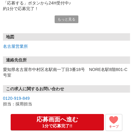
「応募する」ボタンから24H受付中♪
約1分で応募完了！
もっと見る
■電話応募の場合
電話応募も歓迎！（受付:10:00〜20:00）
土日祝も受付中♪
地図
【選考フロー】
名古屋営業所
①応募から3営業日を目安に、メールorお電話でご連絡します。
②面接日時を決定！「0120」から始まる電話番号からご連絡します
★スマホでWEB面接（LINEなど）・出張面接・事務所面接と選べま
連絡先住所
す
愛知県名古屋市中村区名駅南一丁目3番18号 NORE名駅8階801-C
③面接実施（履歴書不要）
号室
④勤務開始（スタート日は応相談）
※ご希望があれば、職場見学の調整もOKです！
この求人に関するお問い合わせ
お気軽にご応募ください♪
0120-919-849
担当：採用担当
応募画面へ進む
1分で応募完了!!
キープ