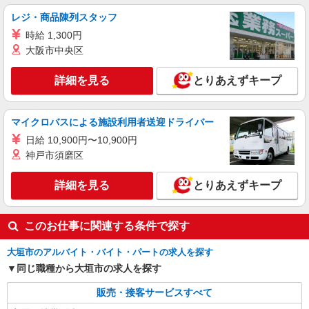
る） 資格手当（1〜6万円）賞与年2回（6月・12
レジ・商品陳列スタッフ
月・実績最高5.4カ月分） 未経験から入社半年で
岐阜県大垣市のsoftbankショップ
時給 1,300円
年収400万円以上への昇給実績あり ※残業代支給
★交通費別途支給（規定あり） ゜+゜・。○。・゜
大阪市中央区
詳細を見る
キープ
+゜・。○。・゜+゜ 入社祝い金10万円支給(規定
有) お友達を紹介頂くと, インセンティブ支給(規定
詳細を見る
とりあえずキープ
有) ゜・。○。・゜+゜・。○。・゜+゜
紹介予定派遣
株式会社シエロ
人気機種に詳しくなれる携帯販売【au】
マイクロバスによる施設利用者送迎ドライバー
月給273200円〜 ※残業手当別途支給 ※研修期
日給 10,900円〜10,900円
間6か月・時給1550円〜 ★交通費別途支給（規定
神戸市須磨区
あり） ゜+゜・。○。・゜+゜・。○。・゜+゜ 入
岐阜県大垣市の家電量販店
社祝い金10万円支給(規定有) お友達を紹介頂くと,
詳細を見る
とりあえずキープ
インセンティブ支給(規定有) ゜・。○。・゜
詳細を見る
キープ
+゜・。○。・゜+゜
このお仕事に関連する条件で探す
大垣市のアルバイト・バイト・パートの求人を探す
同じ職種から大垣市の求人を探す
販売・接客サービスすべて