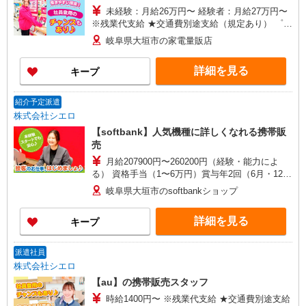
未経験：月給26万円〜 経験者：月給27万円〜
※残業代支給 ★交通費別途支給（規定あり） ゜
+゜・。○。・゜+゜・。○。・゜+゜ 入社祝い金10
岐阜県大垣市の家電量販店
万円支給(規定有) お友達を紹介頂くと, インセンテ
ィブ支給(規定有) ゜・。○。・゜+゜・。○。・゜
詳細を見る
キープ
+゜
紹介予定派遣
株式会社シエロ
【softbank】人気機種に詳しくなれる携帯販
売
月給207900円〜260200円（経験・能力によ
る） 資格手当（1〜6万円）賞与年2回（6月・12
月・実績最高5.4カ月分） 未経験から入社半年で
岐阜県大垣市のsoftbankショップ
年収400万円以上への昇給実績あり ※残業代支給
★交通費別途支給（規定あり） ゜+゜・。○。・゜
詳細を見る
キープ
+゜・。○。・゜+゜ 入社祝い金10万円支給(規定
有) お友達を紹介頂くと, インセンティブ支給(規定
有) ゜・。○。・゜+゜・。○。・゜+゜
派遣社員
株式会社シエロ
【au】の携帯販売スタッフ
時給1400円〜 ※残業代支給 ★交通費別途支給