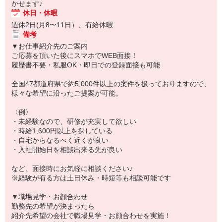
かせます♪
休日・休暇
週休2日(月8〜11日）、有給休暇
備考
▼お仕事紹介先のご案内
ご応募を頂いた後にスマホでWEB面接！
履歴書不要・私服OK・即日での登録面接も可能
全国47都道府県で約5,000件以上の案件を扱っておりますので、
様々な希望に沿ったご提案が可能。
〈例〉
・未経験なので、研修が充実して欲しい
・時給1,600円以上を探している
・自宅からなるべく近くが良い
・入社開始日を相談出来る先が良い
など、面接時にお気軽に相談ください♪
※経験が有る方は土日休み・時短等も相談可能です
▼職場見学・お顔合わせ
勤務先の希望が決まったら
紹介先希望の会社で職場見学・お顔合わせを実施！