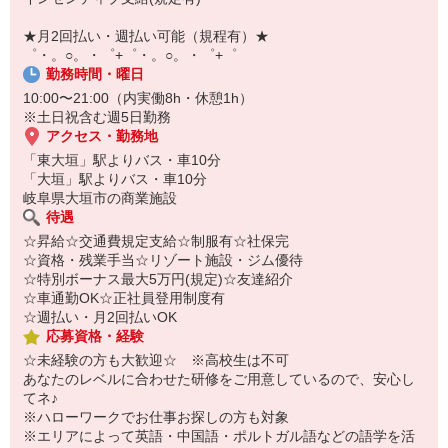
￣￣￣￣￣￣￣￣￣
自宅に居ながらスマホでカンタン面接OK！
★月2回払い・週払い可能（規程有）★
オンライン面談なのでスピード対応。
゜・。○。・゜+゜・。○。・゜+゜
勤務時間・曜日
10:00〜21:00（内実働8h・休憩1h）
※土日祝含む週5日勤務
アクセス・勤務地
「東大垣」駅よりバス・車10分
「大垣」駅よりバス・車10分
岐阜県大垣市の商業施設
待遇
☆昇給☆交通費規定支給☆制服有☆社保完
☆資格・残業手当☆リゾート施設・ジム優待
☆特別ボーナス最大5万円(規定)☆友達紹介
☆車通勤OK☆正社員登用制度有
☆週払い・月2回払いOK
応募資格・経験
☆未経験の方も大歓迎☆ ※高校生は不可
あなたのレベルに合わせた研修をご用意しているので、安心し
てネ♪
※ハローワークでお仕事お探しの方も対象
※エリアによって英語・中国語・ポルトガル語などの語学を活