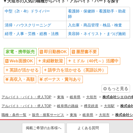
大垣市の人気の職種からバイト・アルバイト・パートを探す
中型（2t・4t）ドライバー
看護師・保健師・看護助手・助産
師
清掃・ハウスクリーニング
入出庫・商品管理・検品・検査
経理・人事・労務・総務・法務
美容師・ネイリスト・まつげ施術
家電・携帯販売
即日勤務OK
履歴書不要
Web面接OK
未経験歓迎
ミドル（40代～）活躍中
英語が活かせる
語学力を活かせる（英語以外）
高収入・高額
ボーナス・賞与あり
もっと見る
アルバイト・バイト・求人TOP
東海
岐阜県
大垣市
株式会社シエロの
アルバイト・バイト・求人TOP
岐阜県の路線
樽見鉄道
大垣駅
株式会
職種・条件一覧
販売・接客サービス
東海
岐阜県
大垣市
株式会社シ
掲載ご希望のお客様へ
よくある質問