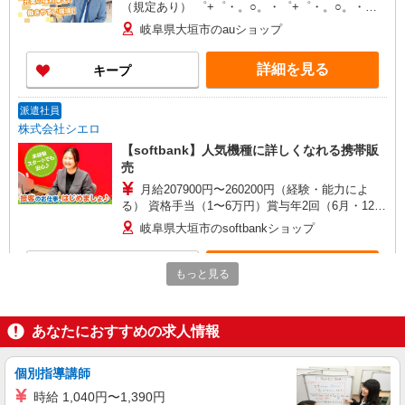
（規定あり） ゜+゜・。○。・゜+゜・。○。・゜
+゜ 入社祝い金10万円支給(規定有) お友達を紹介
岐阜県大垣市のauショップ
頂くと, インセンティブ支給(規定有) ★月2回払
い・週払い可能（規程有）★ ゜・。○。・゜
詳細を見る
キープ
+゜・。○。・゜+゜
派遣社員
株式会社シエロ
【softbank】人気機種に詳しくなれる携帯販
売
月給207900円〜260200円（経験・能力によ
る） 資格手当（1〜6万円）賞与年2回（6月・12
月・実績最高5.4カ月分） 未経験から入社半年で
岐阜県大垣市のsoftbankショップ
年収400万円以上への昇給実績あり ※残業代支給
★交通費別途支給（規定あり） ゜+゜・。○。・゜
詳細を見る
キープ
+゜・。○。・゜+゜ 入社祝い金10万円支給(規定
もっと見る
有) お友達を紹介頂くと, インセンティブ支給(規定
有) ゜・。○。・゜+゜・。○。・゜+゜
派遣社員
株式会社シエロ
あなたにおすすめの求人情報
スマホ携帯販売【エーユー】
月給273200円〜 ※残業手当別途支給 ※研修期
個別指導講師
間6か月・時給1550円〜 ★交通費別途支給（規定
時給 1,040円〜1,390円
あり） ゜+゜・。○。・゜+゜・。○。・゜+゜ 入