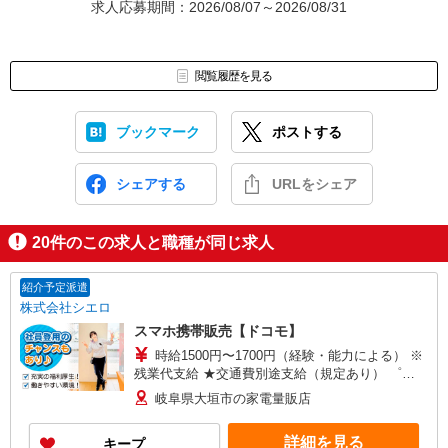
求人応募期間：2026/08/07～2026/08/31
閲覧履歴を見る
ブックマーク
ポストする
シェアする
URLをシェア
20
件のこの求人と職種が同じ求人
紹介予定派遣
株式会社シエロ
スマホ携帯販売【ドコモ】
時給1500円〜1700円（経験・能力による） ※
残業代支給 ★交通費別途支給（規定あり） ゜
+゜・。○。・゜+゜・。○。・゜+゜ 入社祝い金10
岐阜県大垣市の家電量販店
万円支給(規定有) お友達を紹介頂くと, インセンテ
ィブ支給(規定有) ★月2回払い・週払い可能（規程
詳細を見る
キープ
有）★ ゜・。○。・゜+゜・。○。・゜+゜