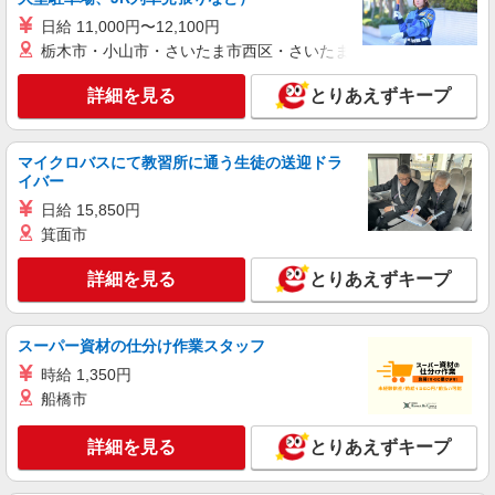
派遣社員
日給 11,000円〜12,100円
株式会社シエロ
栃木市・小山市・さいたま市西区・さいたま市岩槻区・久喜市・
【docomo】の携帯販売スタッフ
詳細を見る
とりあえずキープ
時給1500円〜1600円（経験・能力による） ※
残業代支給 ★交通費別途支給（規定あり） ゜
+゜・。○。・゜+゜・。○。・゜+゜ 入社祝い金10
岐阜県大垣市のdocomoショップ
万円支給(規定有) お友達を紹介頂くと, インセンテ
マイクロバスにて教習所に通う生徒の送迎ドラ
ィブ支給(規定有) ★月2回払い・週払い可能（規程
イバー
詳細を見る
キープ
有）★ ゜・。○。・゜+゜・。○。・゜+゜
日給 15,850円
箕面市
紹介予定派遣
株式会社シエロ
詳細を見る
とりあえずキープ
【softbank】の携帯販売スタッフ
月給207900円〜260200円（経験・能力によ
る） 資格手当（1〜6万円）賞与年2回（6月・12
スーパー資材の仕分け作業スタッフ
月・実績最高5.4カ月分） 未経験から入社半年で
岐阜県大垣市のsoftbankショップ
時給 1,350円
年収400万円以上への昇給実績あり ※残業代支給
船橋市
★交通費別途支給（規定あり） ゜+゜・。○。・゜
詳細を見る
キープ
+゜・。○。・゜+゜ 入社祝い金10万円支給(規定
有) お友達を紹介頂くと, インセンティブ支給(規定
詳細を見る
とりあえずキープ
有) ゜・。○。・゜+゜・。○。・゜+゜
派遣社員
株式会社シエロ