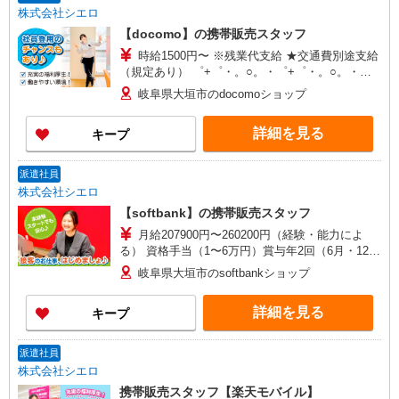
株式会社シエロ
【docomo】の携帯販売スタッフ
時給1500円〜 ※残業代支給 ★交通費別途支給
（規定あり） ゜+゜・。○。・゜+゜・。○。・゜
+゜ 入社祝い金10万円支給(規定有) お友達を紹介
岐阜県大垣市のdocomoショップ
頂くと, インセンティブ支給(規定有) ★月2回払
い・週払い可能（規程有）★ ゜・。○。・゜
詳細を見る
キープ
+゜・。○。・゜+゜
派遣社員
株式会社シエロ
【softbank】の携帯販売スタッフ
月給207900円〜260200円（経験・能力によ
る） 資格手当（1〜6万円）賞与年2回（6月・12
月・実績最高5.4カ月分） 未経験から入社半年で
岐阜県大垣市のsoftbankショップ
年収400万円以上への昇給実績あり ※残業代支給
★交通費別途支給（規定あり） ゜+゜・。○。・゜
詳細を見る
キープ
+゜・。○。・゜+゜ 入社祝い金10万円支給(規定
有) お友達を紹介頂くと, インセンティブ支給(規定
有) ゜・。○。・゜+゜・。○。・゜+゜
派遣社員
株式会社シエロ
携帯販売スタッフ【楽天モバイル】