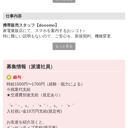
日々変わる専門知識を覚えるのはやっぱり大変。
でも心配ご無用！
仕事内容
シエロのご紹介するお店は、チームワークが良く
携帯販売スタッフ【docomo】
お互いに教え合ったり、フォローしあったりする
家電量販店にて、スマホを案内するおシゴト♪
和気あいあいとした人間関係がある店舗ばかり！
特に難しい説明もないので、ご安心を。新規契約、機種変更、
皆で一緒にステップアップしましょう♪
各種料金プランのご相談対応・ご提案などをお願いします。
もっと見る
【選べるお仕事いろいろ】
初めての方でも安心♪
￣￣￣￣￣￣￣￣￣￣￣
あなた専属のコーディネーターが親切・丁寧にフォローするので、
▼オフィスワーク
満足度◎
事務、経理、データ入力、コールセンター、受付
募集情報（派遣社員）
▼工場・製造・軽作業系
■携帯やインターネット販売業務
機械/食品製造・梱包・仕分け・加工・組立・検査
給与
docomo(ドコモ)/au(エーユー)・KDDI/softbank(ソフトバンク)など
▼美容系
時給1500円〜1700円（経験・能力による）
の大手キャリアから
眉毛サロンのアイブロウ・ネイリスト・エステ
※残業代支給
ワイモバイル(Y!mobille)、楽天モバイル、UQなど格安スマホまで幅
▼営業・販売
★交通費別途支給（規定あり）
広く紹介可能♪
法人営業・アパレル販売・個別指導塾・人材紹介
人気のApple（アップル）店舗もございます！
▼人気案件も多数♪
゜+゜・。○。・゜+゜・。○。・゜+゜
短期・期間限定・オープニング・官公庁案件
入社祝い金10万円支給(規定有)
上場/優良/大手企業など
お友達を紹介頂くと,
【スマホ面接実施中】
インセンティブ支給(規定有)