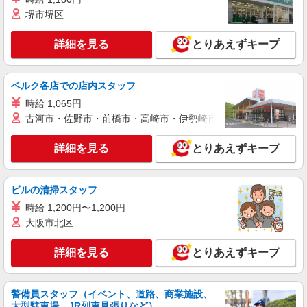
詳細を見る
キープ
+゜・。○。・゜+゜
堺市堺区
紹介予定派遣
詳細を見る
とりあえずキープ
株式会社シエロ
携帯販売スタッフ【docomo】
時給1500円〜1700円（経験・能力による） ※
ベルク各店での店内スタッフ
残業代支給 ★交通費別途支給（規定あり） ゜
時給 1,065円
+゜・。○。・゜+゜・。○。・゜+゜ 入社祝い金10
岐阜県大垣市の商業施設
万円支給(規定有) お友達を紹介頂くと, インセンテ
古河市・佐野市・前橋市・高崎市・伊勢崎市・太田市・館林市・
ィブ支給(規定有) ★月2回払い・週払い可能（規程
詳細を見る
キープ
有）★ ゜・。○。・゜+゜・。○。・゜+゜
詳細を見る
とりあえずキープ
紹介予定派遣
株式会社シエロ
ビルの清掃スタッフ
人気機種に詳しくなれる携帯販売
時給 1,200円〜1,200円
【softbank】
大阪市北区
時給1600円〜 ※別途インセンティブ、職能評
価制度あり ※残業代支給 ★交通費別途支給（規定
詳細を見る
とりあえずキープ
あり） ゜+゜・。○。・゜+゜・。○。・゜+゜ 入
岐阜県大垣市の家電量販店
社祝い金10万円支給(規定有) お友達を紹介頂くと,
インセンティブ支給(規定有) ★月2回払い・週払い
詳細を見る
キープ
可能（規程有）★ ゜・。○。・゜+゜・。○。・゜
警備員スタッフ（イベント、道路、商業施設、
大型駐車場、JR列車見張りなど）
+゜