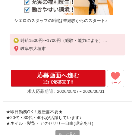
シエロのスタッフの9割は未経験からのスタート♪
時給1500円〜1700円（経験・能力による）
※残業代支給
岐阜県大垣市
★交通費別途支給（規定あり）
゜+゜・。○。・゜+゜・。○。・゜+゜
入社祝い金10万円支給(規定有)
応募画面へ進む
お友達を紹介頂くと,
1分で応募完了!!
キープ
インセンティブ支給(規定有)
求人応募期間：2026/08/07～2026/08/31
★月2回払い・週払い可能（規程有）★
゜・。○。・゜+゜・。○。・゜+゜
★即日勤務OK！履歴書不要★
★20代・30代・40代が活躍しています♪
★ネイル・髪型・アクセサリー自由(規定あり)
もっと見る
新しい機種やプラン。