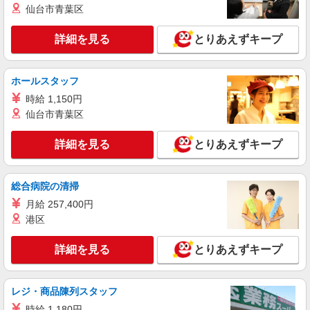
岐阜県大垣市の家電量販店
仙台市青葉区
社祝い金10万円支給(規定有) お友達を紹介頂くと,
インセンティブ支給(規定有) ゜・。○。・゜
詳細を見る
キープ
+゜・。○。・゜+゜
詳細を見る
とりあえずキープ
派遣社員
株式会社シエロ
ホールスタッフ
【ワイモバイル】の店舗スタッフ
時給 1,150円
時給1400円〜 ※残業代支給 ★交通費別途支給
仙台市青葉区
（規定あり） ゜+゜・。○。・゜+゜・。○。・゜
+゜ 入社祝い金10万円支給(規定有) お友達を紹介
岐阜県大垣市のY!mobileショップ
詳細を見る
とりあえずキープ
頂くと, インセンティブ支給(規定有) ★月2回払
い・週払い可能（規程有）★ ゜・。○。・゜
詳細を見る
キープ
+゜・。○。・゜+゜
総合病院の清掃
月給 257,400円
紹介予定派遣
株式会社シエロ
港区
【au】の携帯販売スタッフ
詳細を見る
とりあえずキープ
時給1400円〜 ※残業代支給 ★交通費別途支給
（規定あり） ゜+゜・。○。・゜+゜・。○。・゜
+゜ 入社祝い金10万円支給(規定有) お友達を紹介
岐阜県大垣市のauショップ
頂くと, インセンティブ支給(規定有) ★月2回払
レジ・商品陳列スタッフ
い・週払い可能（規程有）★ ゜・。○。・゜
時給 1,180円