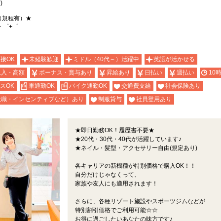
)
（規程有）★
・゜+゜
面接OK
未経験歓迎
ミドル（40代～）活躍中
英語が活かせる
収入・高額
ボーナス・賞与あり
昇給あり
日払い
週払い
10
スOK
車通勤OK
バイク通勤OK
交通費支給
社会保険あり
役職・インセンティブなど）あり
制服貸与
社員登用あり
★即日勤務OK！履歴書不要★
★20代・30代・40代が活躍しています♪
★ネイル・髪型・アクセサリー自由(規定あり)
各キャリアの新機種が特別価格で購入OK！！
自分だけじゃなくって、
家族や友人にも適用されます！
さらに、各種リゾート施設やスポーツジムなどが
特別割引価格でご利用可能☆☆
お得に過ごしたいあなたの味方です♪