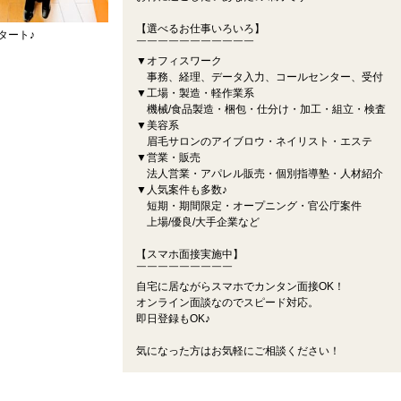
【選べるお仕事いろいろ】
タート♪
￣￣￣￣￣￣￣￣￣￣￣
▼オフィスワーク
事務、経理、データ入力、コールセンター、受付
▼工場・製造・軽作業系
機械/食品製造・梱包・仕分け・加工・組立・検査
▼美容系
眉毛サロンのアイブロウ・ネイリスト・エステ
▼営業・販売
法人営業・アパレル販売・個別指導塾・人材紹介
▼人気案件も多数♪
短期・期間限定・オープニング・官公庁案件
上場/優良/大手企業など
【スマホ面接実施中】
￣￣￣￣￣￣￣￣￣
自宅に居ながらスマホでカンタン面接OK！
オンライン面談なのでスピード対応。
即日登録もOK♪
気になった方はお気軽にご相談ください！