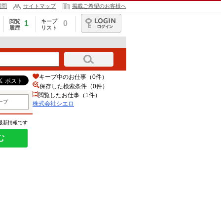
質問
サイトマップ
掲載ご希望のお客様へ
閲覧
キープ
1
0
履歴
リスト
ログイン
キープ中のお仕事（0件）
保存した検索条件（
0
件）
閲覧したお仕事（1件）
ープ
株式会社シエロ
の最新情報です
む