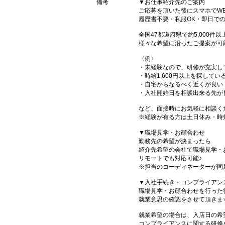
備考
▼お仕事紹介先のご案内
ご応募を頂いた後にスマホでW
履歴書不要・私服OK・即日で
全国47都道府県で約5,000
様々な希望に沿ったご提案が可
〈例〉
・未経験なので、研修が充実し
・時給1,600円以上を探してい
・自宅からなるべく近くが良い
・入社開始日を相談出来る先が
など、面接時にお気軽に相談く
※経験が有る方は土日休み・時
▼職場見学・お顔合わせ
勤務先の希望が決まったら
紹介先希望の会社で職場見学・
リモートでも対応可能♪
※担当のコーディネーターが同
▼入社手続き・コンプライアン
職場見学・お顔合わせを行った
就業意思の確認をさせて頂きま
就業希望の場合は、入店日の希
コンプライアンスに関する研修