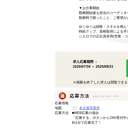
▼お仕事開始
勤務開始後も担当のコーディネ
勤務時で困ったこと、ご要望が
ゆくゆくは経験・スキルを積ん
時給アップ、資格取得による手
シエロでの正社員登用(営業・コ
求人応募期間 ：
2026/07/30 ～ 2026/08/31
※掲載を終了した求人は閲覧できま
応募情報
地図
名古屋営業所
応募方法
■WEB応募の場合
「応募する」ボタンから24H受付中
約1分で応募完了！