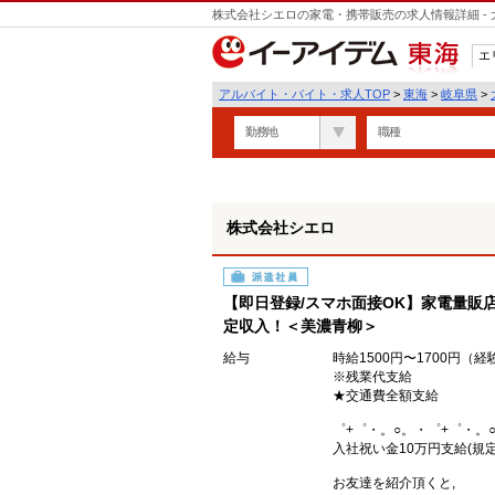
株式会社シエロの家電・携帯販売の求人情報詳細 -
エ
東海
アルバイト・バイト・求人TOP
>
東海
>
岐阜県
>
勤務地
職種
株式会社シエロ
派遣社員
【即日登録/スマホ面接OK】家電量販店
定収入！＜美濃青柳＞
給与
時給1500円〜1700円（
※残業代支給
★交通費全額支給
゜+゜・。○。・゜+゜・。
入社祝い金10万円支給(規定
お友達を紹介頂くと,