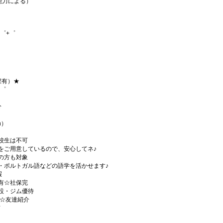
・能力による）
゜+゜
程有）★
+゜
分
h）
校生は不可
をご用意しているので、安心してネ♪
の方も対象
・ポルトガル語などの語学を活かせます♪
暇
有☆社保完
設・ジム優待
)☆友達紹介
有