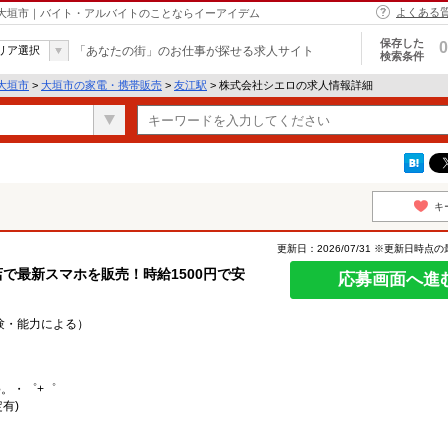
よくある
 大垣市｜バイト・アルバイトのことならイーアイデム
保存した
0
リア選択
「あなたの街」のお仕事が探せる求人サイト
検索条件
大垣市
>
大垣市の家電・携帯販売
>
友江駅
> 株式会社シエロの求人情報詳細
キ
更新日：2026/07/31 ※更新日時点
で最新スマホを販売！時給1500円で安
応募画面へ進
経験・能力による）
○。・゜+゜
有)