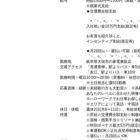
給与
時給1500円〜1700円（経験
※残業代支給
★交通費全額支給
゜+゜・。○。・゜+゜・。○。・
入社祝い金10万円支給(規定有)
お友達を紹介頂くと,
インセンティブ支給(規定有)
★月2回払い・週払い可能（規
゜・。○。・゜+゜・。○。・゜
勤務地
岐阜県大垣市の家電量販店
交通アクセス
「美濃青柳」駅よりバス・車5
「友江」駅よりバス・車10分
勤務時間・曜日
10:00〜20:00（実働8h・休憩1
※土日祝含む週5日勤務
応募資格・経験
☆未経験の方も大歓迎☆ ※高
あなたのレベルに合わせた研修
※ハローワークでお仕事お探し
※エリアによって英語・中国語
休日・休暇
週休2日(月8〜11日）、有給休
待遇
☆昇給☆交通費全額支給☆制服
☆資格・残業手当☆リゾート施
☆特別ボーナス最大5万円(規定
☆車通勤OK☆正社員登用制度
☆週払い・月2回払いOK