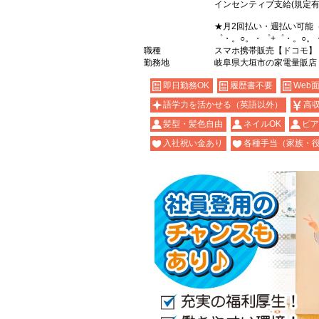
インセンティブ支給(規定有
★月2回払い・週払い可能
゜・。○。・゜+゜・。○。
職種
スマホ携帯販売【ドコモ】
勤務地
岐阜県大垣市の家電量販店
即日勤務OK
履歴書不要
Web
語学力を活かせる（英語以外）
高
髪型・髪色自由
ネイルOK
ピア
入社祝い金あり
各種手当（家族・