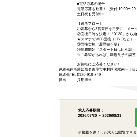
■電話応募の場合
電話応募も歓迎！（受付:10:00〜20:
土日祝も受付中♪
【選考フロー】
①応募から3営業日を目安に、メール
②面接日時を決定！「0120」から
★スマホでWEB面接（LINEなど
③面接実施（履歴書不要）
④勤務開始（スタート日は応相談）
※ご希望があれば、職場見学の調整
お気軽にご応募ください♪
連絡先住所
愛知県名古屋市中村区名駅南一丁目3番
連絡先TEL
0120-919-849
担当
採用担当
求人応募期間 ：
2026/07/30 ～ 2026/08/31
※掲載を終了した求人は閲覧できま