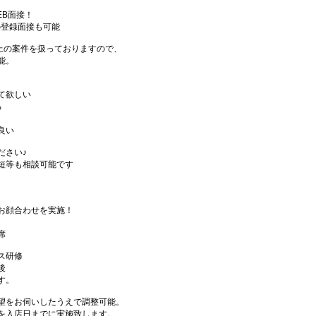
EB面接！
の登録面接も可能
件以上の案件を扱っておりますので、
能。
て欲しい
る
良い
ださい♪
短等も相談可能です
お顔合わせを実施！
席
ス研修
後
す。
望をお伺いしたうえで調整可能。
を入店日までに実施致します。