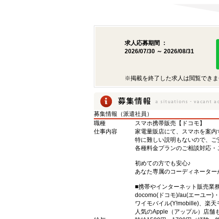
求人応募期間 ：
2026/07/30 ～ 2026/08/31
※掲載を終了した求人は閲覧できま
募集情報（派遣社員）
職種
スマホ携帯販売【ドコモ】
仕事内容
家電量販店にて、スマホを案内
特に難しい説明もないので、ご
各種料金プランのご相談対応・
初めての方でも安心♪
あなた専属のコーディネーター
■携帯やインターネット販売業
docomo(ドコモ)/au(エーユー
ワイモバイル(Y!mobille)
人気のApple（アップル）店