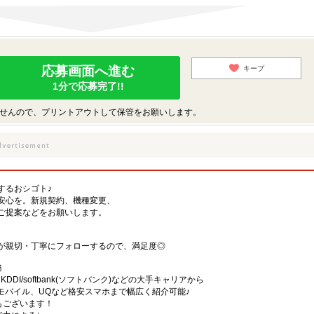
応募画面へ進む
キープ
1分で応募完了!!
せんので、プリントアウトして保管をお願いします。
するおシゴト♪
安心を。新規契約、機種変更、
ご提案などをお願いします。
が親切・丁寧にフォローするので、満足度◎
務
)・KDDI/softbank(ソフトバンク)などの大手キャリアから
、楽天モバイル、UQなど格安スマホまで幅広く紹介可能♪
舗もございます！