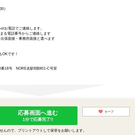
00）
orお電話でご連絡します。
始まる電話番号からご連絡します
）・出張面接・事務所面接と選べます
もOKです！
18号 NORE名駅8階801-C号室
応募画面へ進む
キープ
1分で応募完了!!
せんので、プリントアウトして保管をお願いします。