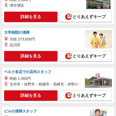
+゜
堺市堺区
紹介予定派遣
株式会社シエロ
詳細を見る
とりあえずキープ
スマホ携帯販売【エーユー】
月給273200円〜 ※残業手当別途支給 ※研修期
間6か月・時給1550円〜 ★交通費別途支給（規定
大学病院の清掃
あり） ゜+゜・。○。・゜+゜・。○。・゜+゜ 入
岐阜県大垣市の家電量販店
月給 273,650円
社祝い金10万円支給(規定有) お友達を紹介頂くと,
インセンティブ支給(規定有) ゜・。○。・゜
品川区
詳細を見る
キープ
+゜・。○。・゜+゜
詳細を見る
とりあえずキープ
紹介予定派遣
株式会社シエロ
【softbank】の携帯販売スタッフ
ベルク各店での店内スタッフ
月給207900円〜260200円（経験・能力によ
時給 1,065円
る） 資格手当（1〜6万円）賞与年2回（6月・12
古河市・佐野市・前橋市・高崎市・伊勢崎市・太田市・館林市・
月・実績最高5.4カ月分） 未経験から入社半年で
岐阜県大垣市のsoftbankショップ
年収400万円以上への昇給実績あり ※残業代支給
詳細を見る
とりあえずキープ
★交通費別途支給（規定あり） ゜+゜・。○。・゜
詳細を見る
キープ
+゜・。○。・゜+゜ 入社祝い金10万円支給(規定
有) お友達を紹介頂くと, インセンティブ支給(規定
有) ゜・。○。・゜+゜・。○。・゜+゜
ビルの清掃スタッフ
紹介予定派遣