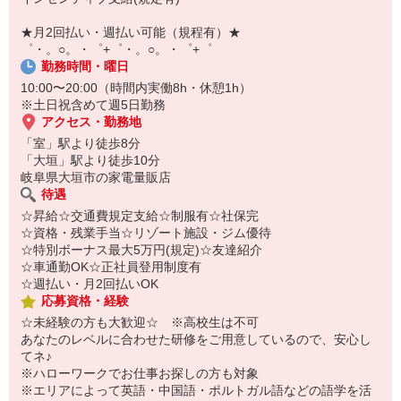
自宅に居ながらスマホでカンタン面接OK！
オンライン面談なのでスピード対応。
★月2回払い・週払い可能（規程有）★
即日登録もOK♪
゜・。○。・゜+゜・。○。・゜+゜
勤務時間・曜日
気になった方はお気軽にご相談ください！
10:00〜20:00（時間内実働8h・休憩1h）
※土日祝含めて週5日勤務
アクセス・勤務地
「室」駅より徒歩8分
「大垣」駅より徒歩10分
岐阜県大垣市の家電量販店
待遇
☆昇給☆交通費規定支給☆制服有☆社保完
☆資格・残業手当☆リゾート施設・ジム優待
☆特別ボーナス最大5万円(規定)☆友達紹介
☆車通勤OK☆正社員登用制度有
☆週払い・月2回払いOK
応募資格・経験
☆未経験の方も大歓迎☆ ※高校生は不可
あなたのレベルに合わせた研修をご用意しているので、安心し
てネ♪
※ハローワークでお仕事お探しの方も対象
※エリアによって英語・中国語・ポルトガル語などの語学を活