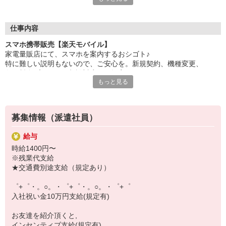
自分だけじゃなくって、
家族や友人にも適用されます！
仕事内容
さらに、各種リゾート施設やスポーツジムなどが
スマホ携帯販売【楽天モバイル】
特別割引価格でご利用可能☆☆
家電量販店にて、スマホを案内するおシゴト♪
お得に過ごしたいあなたの味方です♪
特に難しい説明もないので、ご安心を。新規契約、機種変更、
各種料金プランのご相談対応・ご提案などをお願いします。
【選べるお仕事いろいろ】
もっと見る
￣￣￣￣￣￣￣￣￣￣￣
初めての方でも安心♪
▼オフィスワーク
あなた専属のコーディネーターが親切・丁寧にフォローするので、
事務、経理、データ入力、コールセンター、受付
満足度◎
▼工場・製造・軽作業系
募集情報（派遣社員）
機械/食品製造・梱包・仕分け・加工・組立・検査
■携帯やインターネット販売業務
▼美容系
給与
docomo(ドコモ)/au(エーユー)・KDDI/softbank(ソフトバンク)など
眉毛サロンのアイブロウ・ネイリスト・エステ
時給1400円〜
の大手キャリアから
▼営業・販売
※残業代支給
ワイモバイル(Y!mobille)、楽天モバイル、UQなど格安スマホまで幅
法人営業・アパレル販売・個別指導塾・人材紹介
★交通費別途支給（規定あり）
広く紹介可能♪
▼人気案件も多数♪
人気のApple（アップル）店舗もございます！
短期・期間限定・オープニング・官公庁案件
゜+゜・。○。・゜+゜・。○。・゜+゜
上場/優良/大手企業など
入社祝い金10万円支給(規定有)
【スマホ面接実施中】
お友達を紹介頂くと,
￣￣￣￣￣￣￣￣￣
インセンティブ支給(規定有)