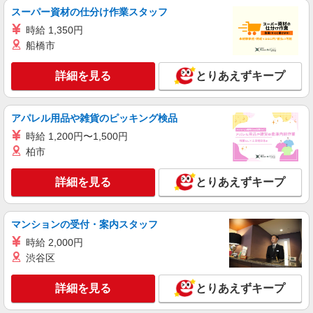
時給1500円〜 ※残業代支給 ★交通費別途支給
スーパー資材の仕分け作業スタッフ
（規定あり） ゜+゜・。○。・゜+゜・。○。・゜
時給 1,350円
+゜ 入社祝い金10万円支給(規定有) お友達を紹介
岐阜県大垣市の家電量販店
頂くと, インセンティブ支給(規定有) ★月2回払
船橋市
い・週払い可能（規程有）★ ゜・。○。・゜
詳細を見る
キープ
+゜・。○。・゜+゜
詳細を見る
とりあえずキープ
派遣社員
株式会社シエロ
アパレル用品や雑貨のピッキング検品
スマホ携帯販売【ドコモ】
時給 1,200円〜1,500円
時給1500円〜1700円（経験・能力による） ※
柏市
残業代支給 ★交通費別途支給（規定あり） ゜
+゜・。○。・゜+゜・。○。・゜+゜ 入社祝い金10
岐阜県大垣市の家電量販店
詳細を見る
とりあえずキープ
万円支給(規定有) お友達を紹介頂くと, インセンテ
ィブ支給(規定有) ★月2回払い・週払い可能（規程
詳細を見る
キープ
有）★ ゜・。○。・゜+゜・。○。・゜+゜
マンションの受付・案内スタッフ
派遣社員
時給 2,000円
株式会社シエロ
渋谷区
スマホ携帯販売【エーユー】
月給273200円〜 ※残業手当別途支給 ※研修期
詳細を見る
とりあえずキープ
間6か月・時給1550円〜 ★交通費別途支給（規定
あり） ゜+゜・。○。・゜+゜・。○。・゜+゜ 入