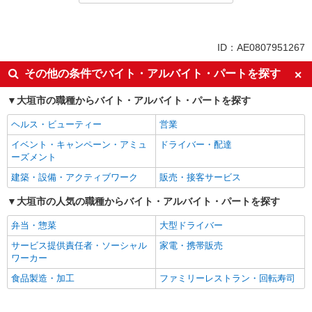
同じ特徴から求人を探す
未経験歓迎
ミドル（40代～）活躍中
ID：AE0807951267
英語が活かせる
ボーナス・賞与あり
その他の条件でバイト・アルバイト・パートを探す
日払い
車通勤OK
大垣市の職種からバイト・アルバイト・パートを探す
交通費支給
社会保険あり
社員登用あり
ヘルス・ビューティー
営業
イベント・キャンペーン・アミュ
ドライバー・配達
ーズメント
建築・設備・アクティブワーク
販売・接客サービス
大垣市の人気の職種からバイト・アルバイト・パートを探す
弁当・惣菜
大型ドライバー
サービス提供責任者・ソーシャル
家電・携帯販売
ワーカー
食品製造・加工
ファミリーレストラン・回転寿司