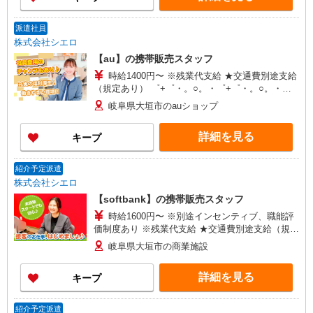
+゜
派遣社員
株式会社シエロ
【au】の携帯販売スタッフ
時給1400円〜 ※残業代支給 ★交通費別途支給
（規定あり） ゜+゜・。○。・゜+゜・。○。・゜
+゜ 入社祝い金10万円支給(規定有) お友達を紹介
岐阜県大垣市のauショップ
頂くと, インセンティブ支給(規定有) ★月2回払
い・週払い可能（規程有）★ ゜・。○。・゜
詳細を見る
キープ
+゜・。○。・゜+゜
紹介予定派遣
株式会社シエロ
【softbank】の携帯販売スタッフ
時給1600円〜 ※別途インセンティブ、職能評
価制度あり ※残業代支給 ★交通費別途支給（規定
あり） ゜+゜・。○。・゜+゜・。○。・゜+゜ 入
岐阜県大垣市の商業施設
社祝い金10万円支給(規定有) お友達を紹介頂くと,
インセンティブ支給(規定有) ★月2回払い・週払い
詳細を見る
キープ
可能（規程有）★ ゜・。○。・゜+゜・。○。・゜
+゜
紹介予定派遣