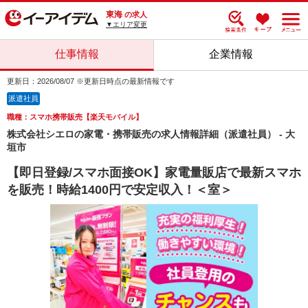
東海
の求人
▼エリア変更
仕事情報
企業情報
更新日：2026/08/07 ※更新日時点の最新情報です
派遣社員
職種：スマホ携帯販売【楽天モバイル】
株式会社シエロの家電・携帯販売の求人情報詳細（派遣社員） - 大
垣市
【即日登録/スマホ面接OK】家電量販店で最新スマホ
を販売！時給1400円で安定収入！＜室＞