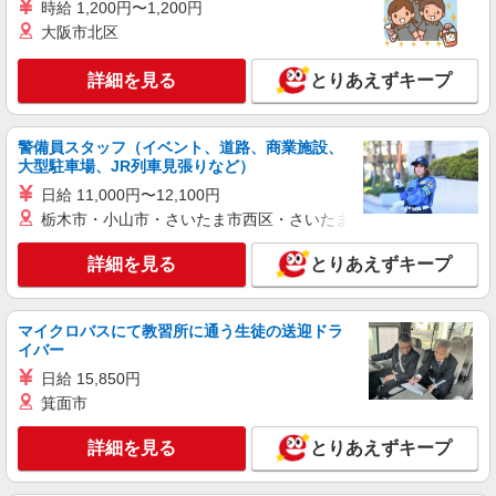
株式会社シエロ
時給 1,200円〜1,200円
人気機種に詳しくなれる携帯販売【au】
大阪市北区
月給273200円〜 ※残業手当別途支給 ※研修期
間6か月・時給1550円〜 ★交通費別途支給（規定
詳細を見る
とりあえずキープ
あり） ゜+゜・。○。・゜+゜・。○。・゜+゜ 入
岐阜県大垣市の家電量販店
社祝い金10万円支給(規定有) お友達を紹介頂くと,
インセンティブ支給(規定有) ゜・。○。・゜
警備員スタッフ（イベント、道路、商業施設、
詳細を見る
キープ
+゜・。○。・゜+゜
大型駐車場、JR列車見張りなど）
日給 11,000円〜12,100円
紹介予定派遣
栃木市・小山市・さいたま市西区・さいたま市岩槻区・久喜市・
株式会社シエロ
スマホ携帯販売【ソフトバンク】
詳細を見る
とりあえずキープ
時給1600円〜 ※別途インセンティブ、職能評
価制度あり ※残業代支給 ★交通費別途支給（規定
あり） ゜+゜・。○。・゜+゜・。○。・゜+゜ 入
岐阜県大垣市の家電量販店
マイクロバスにて教習所に通う生徒の送迎ドラ
社祝い金10万円支給(規定有) お友達を紹介頂くと,
イバー
インセンティブ支給(規定有) ★月2回払い・週払い
詳細を見る
日給 15,850円
キープ
可能（規程有）★ ゜・。○。・゜+゜・。○。・゜
+゜
箕面市
派遣社員
詳細を見る
とりあえずキープ
株式会社シエロ
人気機種に詳しくなれる携帯販売【docomo】