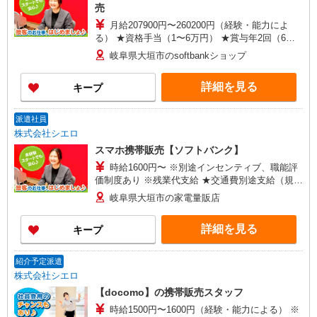
売
月給207900円〜260200円（経験・能力によ
る） ★資格手当（1〜6万円） ★賞与年2回（6
月・12月・実績最高5.4カ月分） ※残業代支給 ★
岐阜県大垣市のsoftbankショップ
交通費別途支給（規定あり） 未経験から入社半年
で年収400万円以上への昇給実績あり ゜+゜・。
詳細を見る
キープ
○。・゜+゜・。○。・゜+゜ 入社祝い金10万円支
給(規定有) お友達を紹介頂くと, インセンティブ支
給(規定有) ゜・。○。・゜+゜・。○。・゜+゜
派遣社員
株式会社シエロ
スマホ携帯販売【ソフトバンク】
時給1600円〜 ※別途インセンティブ、職能評
価制度あり ※残業代支給 ★交通費別途支給（規定
あり） ゜+゜・。○。・゜+゜・。○。・゜+゜ 入
岐阜県大垣市の家電量販店
社祝い金10万円支給(規定有) お友達を紹介頂くと,
インセンティブ支給(規定有) ★月2回払い・週払い
詳細を見る
キープ
可能（規程有）★ ゜・。○。・゜+゜・。○。・゜
+゜
紹介予定派遣
株式会社シエロ
【docomo】の携帯販売スタッフ
時給1500円〜1600円（経験・能力による） ※