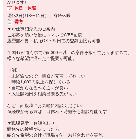
かせます♪
休日・休暇
週休2日(月8〜11日）、有給休暇
備考
▼お仕事紹介先のご案内
ご応募を頂いた後にスマホでWEB面接！
履歴書不要・私服OK・即日での登録面接も可能
全国47都道府県で約5,000件以上の案件を扱っておりますので、
様々な希望に沿ったご提案が可能。
〈例〉
・未経験なので、研修が充実して欲しい
・時給1,600円以上を探している
・自宅からなるべく近くが良い
・入社開始日を相談出来る先が良い
など、面接時にお気軽に相談ください♪
※経験が有る方は土日休み・時短等も相談可能です
▼職場見学・お顔合わせ
勤務先の希望が決まったら
紹介先希望の会社で職場見学・お顔合わせを実施！