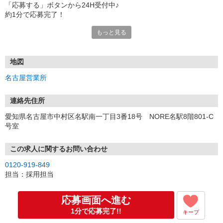
「応募する」ボタンから24H受付中♪
約1分で応募完了！
もっと見る
■電話応募の場合
電話応募も歓迎！（受付:10:00〜20:00）
土日祝も受付中♪
地図
【選考フロー】
名古屋営業所
①応募から3営業日を目安に、メールorお電話でご連絡します。
②面接日時を決定！「0120」から始まる電話番号からご連絡します
★スマホでWEB面接（LINEなど）・出張面接・事務所面接と選べま
連絡先住所
す
愛知県名古屋市中村区名駅南一丁目3番18号 NORE名駅8階801-C
③面接実施（履歴書不要）
号室
④勤務開始（スタート日は応相談）
※ご希望があれば、職場見学の調整もOKです！
この求人に関するお問い合わせ
お気軽にご応募ください♪
0120-919-849
担当：採用担当
応募画面へ進む
1分で応募完了!!
キープ