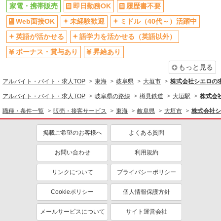
家電・携帯販売
即日勤務OK
履歴書不要
Web面接OK
未経験歓迎
ミドル（40代～）活躍中
英語が活かせる
語学力を活かせる（英語以外）
ボーナス・賞与あり
昇給あり
もっと見る
アルバイト・バイト・求人TOP
東海
岐阜県
大垣市
株式会社シエロの
アルバイト・バイト・求人TOP
岐阜県の路線
樽見鉄道
大垣駅
株式会
職種・条件一覧
販売・接客サービス
東海
岐阜県
大垣市
株式会社シ
掲載ご希望のお客様へ
よくある質問
お問い合わせ
利用規約
リンクについて
プライバシーポリシー
Cookieポリシー
個人情報保護方針
メールサービスについて
サイト運営会社