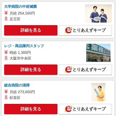
岐阜県大垣市の家電量販店
社祝い金10万円支給(規定有) お友達を紹介頂くと,
大学病院の中材滅菌
インセンティブ支給(規定有) ゜・。○。・゜
詳細を見る
キープ
月給 254,160円
+゜・。○。・゜+゜
足立区
紹介予定派遣
株式会社シエロ
詳細を見る
とりあえずキープ
携帯販売スタッフ【楽天モバイル】
未経験：月給26万円〜 経験者：月給27万円〜
レジ・商品陳列スタッフ
※残業代支給 ★交通費別途支給（規定あり） ゜
+゜・。○。・゜+゜・。○。・゜+゜ 入社祝い金10
時給 1,300円
岐阜県大垣市の家電量販店
万円支給(規定有) お友達を紹介頂くと, インセンテ
大阪市中央区
ィブ支給(規定有) ゜・。○。・゜+゜・。○。・゜
詳細を見る
キープ
+゜
詳細を見る
とりあえずキープ
総合病院の清掃
月給 273,650円
杉並区
詳細を見る
とりあえずキープ