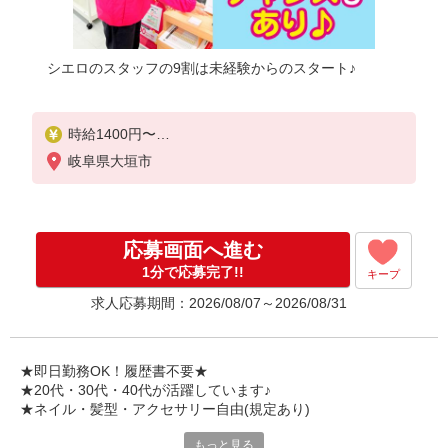
シエロのスタッフの9割は未経験からのスタート♪
時給1400円〜
※残業代支給
岐阜県大垣市
★交通費別途支給（規定あり）
゜+゜・。○。・゜+゜・。○。・゜+゜
入社祝い金10万円支給(規定有)
応募画面へ進む
お友達を紹介頂くと,
1分で応募完了!!
キープ
インセンティブ支給(規定有)
求人応募期間：2026/08/07～2026/08/31
★月2回払い・週払い可能（規程有）★
゜・。○。・゜+゜・。○。・゜+゜
★即日勤務OK！履歴書不要★
★20代・30代・40代が活躍しています♪
★ネイル・髪型・アクセサリー自由(規定あり)
もっと見る
各キャリアの新機種が特別価格で購入OK！！