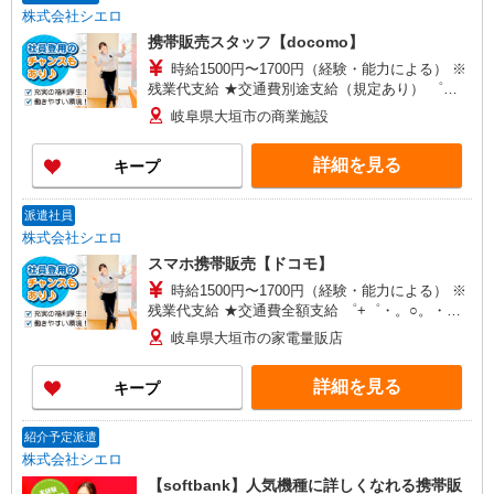
株式会社シエロ
携帯販売スタッフ【docomo】
時給1500円〜1700円（経験・能力による） ※
残業代支給 ★交通費別途支給（規定あり） ゜
+゜・。○。・゜+゜・。○。・゜+゜ 入社祝い金10
岐阜県大垣市の商業施設
万円支給(規定有) お友達を紹介頂くと, インセンテ
ィブ支給(規定有) ★月2回払い・週払い可能（規程
詳細を見る
キープ
有）★ ゜・。○。・゜+゜・。○。・゜+゜
派遣社員
株式会社シエロ
スマホ携帯販売【ドコモ】
時給1500円〜1700円（経験・能力による） ※
残業代支給 ★交通費全額支給 ゜+゜・。○。・゜
+゜・。○。・゜+゜ 入社祝い金10万円支給(規定
岐阜県大垣市の家電量販店
有) お友達を紹介頂くと, インセンティブ支給(規定
有) ★月2回払い・週払い可能（規程有）★ ゜・。
詳細を見る
キープ
○。・゜+゜・。○。・゜+゜
紹介予定派遣
株式会社シエロ
【softbank】人気機種に詳しくなれる携帯販