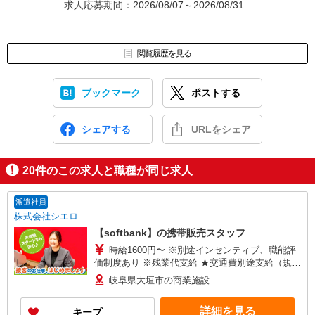
求人応募期間：2026/08/07～2026/08/31
閲覧履歴を見る
ブックマーク
ポストする
シェアする
URLをシェア
20
件のこの求人と職種が同じ求人
派遣社員
株式会社シエロ
【softbank】の携帯販売スタッフ
時給1600円〜 ※別途インセンティブ、職能評
価制度あり ※残業代支給 ★交通費別途支給（規定
あり） ゜+゜・。○。・゜+゜・。○。・゜+゜ 入
岐阜県大垣市の商業施設
社祝い金10万円支給(規定有) お友達を紹介頂くと,
インセンティブ支給(規定有) ★月2回払い・週払い
詳細を見る
キープ
可能（規程有）★ ゜・。○。・゜+゜・。○。・゜