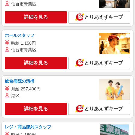
仙台市青葉区
★交通費別途支給（規定あり） ゜+゜・。○。・゜
詳細を見る
キープ
+゜・。○。・゜+゜ 入社祝い金10万円支給(規定
有) お友達を紹介頂くと, インセンティブ支給(規定
詳細を見る
とりあえずキープ
有) ゜・。○。・゜+゜・。○。・゜+゜
紹介予定派遣
株式会社シエロ
ホールスタッフ
【docomo】の携帯販売スタッフ
時給 1,150円
時給1500円〜 ※残業代支給 ★交通費別途支給
（規定あり） ゜+゜・。○。・゜+゜・。○。・゜
仙台市青葉区
+゜ 入社祝い金10万円支給(規定有) お友達を紹介
岐阜県大垣市のdocomoショップ
頂くと, インセンティブ支給(規定有) ★月2回払
詳細を見る
とりあえずキープ
い・週払い可能（規程有）★ ゜・。○。・゜
詳細を見る
キープ
+゜・。○。・゜+゜
総合病院の清掃
派遣社員
月給 257,400円
株式会社シエロ
港区
【ソフトバンク】の店舗スタッフ
時給1600円〜 ※別途インセンティブ、職能評
詳細を見る
とりあえずキープ
価制度あり ※残業代支給 ★交通費別途支給（規定
あり） ゜+゜・。○。・゜+゜・。○。・゜+゜ 入
岐阜県大垣市のsoftbankショップ
社祝い金10万円支給(規定有) お友達を紹介頂くと,
インセンティブ支給(規定有) ★月2回払い・週払い
レジ・商品陳列スタッフ
詳細を見る
キープ
可能（規程有）★ ゜・。○。・゜+゜・。○。・゜
時給 1,180円