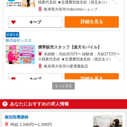
残業代支給 ★交通費別途支給（規定あり） ゜
+゜・。○。・゜+゜・。○。・゜+゜ 入社祝い金10
岐阜県大垣市のdocomoショップ
万円支給(規定有) お友達を紹介頂くと, インセンテ
ィブ支給(規定有) ★月2回払い・週払い可能（規程
詳細を見る
キープ
有）★ ゜・。○。・゜+゜・。○。・゜+゜
派遣社員
株式会社シエロ
携帯販売スタッフ【楽天モバイル】
未経験：月給26万円〜 経験者：月給27万円〜
※残業代支給 ★交通費別途支給（規定あり） ゜
+゜・。○。・゜+゜・。○。・゜+゜ 入社祝い金10
岐阜県大垣市の家電量販店
万円支給(規定有) お友達を紹介頂くと, インセンテ
ィブ支給(規定有) ゜・。○。・゜+゜・。○。・゜
詳細を見る
キープ
+゜
もっと見る
派遣社員
株式会社シエロ
あなたにおすすめの求人情報
【softbank】の携帯販売スタッフ
月給207900円〜260200円（経験・能力によ
る） 資格手当（1〜6万円）賞与年2回（6月・12
個別指導講師
月・実績最高5.4カ月分） 未経験から入社半年で
岐阜県大垣市のsoftbankショップ
時給 1,040円〜1,390円
年収400万円以上への昇給実績あり ※残業代支給