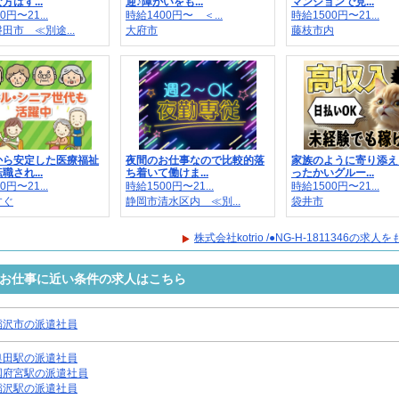
方はす...
迎♪障がいをも...
マンションで見...
0円〜21...
時給1400円〜 ＜...
時給1500円〜21...
田市 ≪別途...
大府市
藤枝市内
から安定した医療福祉
夜間のお仕事なので比較的落
家族のように寄り添え
職され...
ち着いて働けま...
ったかいグルー...
0円〜21...
時給1500円〜21...
時給1500円〜21...
すぐ
静岡市清水区内 ≪別...
袋井市
株式会社kotrio /●NG-H-1811346の求
1346のお仕事に近い条件の求人はこちら
稲沢市の派遣社員
奥田駅の派遣社員
国府宮駅の派遣社員
稲沢駅の派遣社員