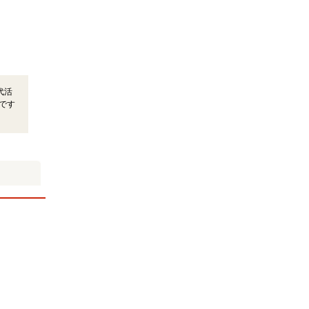
代活
です