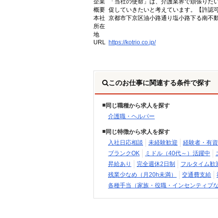
企業
「当社の使命」は、介護業界で頑張りた
概要
促していきたいと考えています。【許認可番号】
本社
京都市下京区油小路通り塩小路下る南不動
所在
地
URL
https://kotrio.co.jp/
このお仕事に関連する条件で探す
同じ職種から求人を探す
介護職・ヘルパー
同じ特徴から求人を探す
入社日応相談
未経験歓迎
経験者・有資
ブランクOK
ミドル（40代～）活躍中
昇給あり
完全週休2日制
フルタイム歓
残業少なめ（月20h未満）
交通費支給
各種手当（家族・役職・インセンティブ