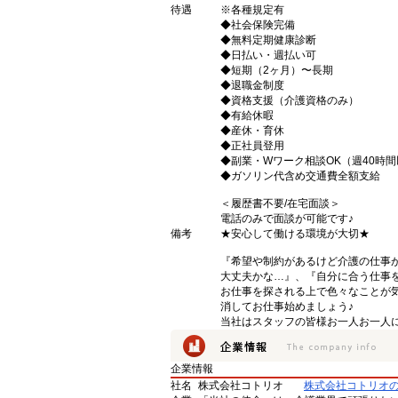
待遇
※各種規定有
◆社会保険完備
◆無料定期健康診断
◆日払い・週払い可
◆短期（2ヶ月）〜長期
◆退職金制度
◆資格支援（介護資格のみ）
◆有給休暇
◆産休・育休
◆正社員登用
◆副業・Wワーク相談OK（週40時
◆ガソリン代含め交通費全額支給
＜履歴書不要/在宅面談＞
電話のみで面談が可能です♪
備考
★安心して働ける環境が大切★
『希望や制約があるけど介護の仕事
大丈夫かな…』、『自分に合う仕事
お仕事を探される上で色々なことが気
消してお仕事始めましょう♪
当社はスタッフの皆様お一人お一人に
企業情報
社名
株式会社コトリオ
株式会社コトリオ