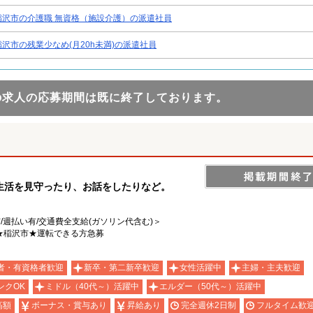
稲沢市の介護職 無資格（施設介護）の派遣社員
稲沢市の残業少なめ(月20h未満)の派遣社員
の求人の応募期間は既に終了しております。
生活を見守ったり、お話をしたりなど。
有/週払い有/交通費全支給(ガソリン代含む)＞
★稲沢市★運転できる方急募
者・有資格者歓迎
新卒・第二新卒歓迎
女性活躍中
主婦・主夫歓迎
ンクOK
ミドル（40代～）活躍中
エルダー（50代～）活躍中
高額
ボーナス・賞与あり
昇給あり
完全週休2日制
フルタイム歓