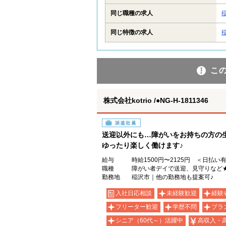
同じ職種の求人
同じ特徴の求人
こ
株式会社kotrio /●NG-H-1811346
派遣社員
送迎以外にも…障がいをお持ちの方の
ゆったり楽しく働けます♪
給与
時給1500円〜2125円 ＜日払い
職種
障がい者デイで送迎、見守りなど
勤務地
稲沢市｜他の勤務地も提案可♪
入社日応相談
未経験歓迎
経験
フリーター歓迎
学歴不問
ブラ
シニア（60代～）活躍中
高収入・