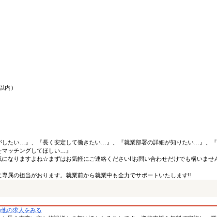
間以内）
がしたい…』、『長く安定して働きたい…』、『就業部署の詳細が知りたい…』、『
をマッチングしてほしい…』
になりますよね☆まずはお気軽にご連絡ください!!お問い合わせだけでも構いません
専属の担当がおります。就業前から就業中も全力でサポートいたします!!
の他の求人をみる