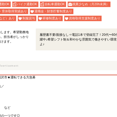
通勤OK
バイク通勤OK
自転車通勤OK
残業少なめ（月20h未満）
・育休取得実績あり
退職金・財形貯蓄制度あり
など）あり
制服貸与
研修制度あり
資格取得支援制度あり
内します。希望勤務地
履歴書不要/面接なし⇒電話1本で登録完了！20代〜60
い。担当者がしっかり
躍中♪希望シフト制＆和やかな雰囲気で働きやすい環境
頂けます。
よ♪
稲沢市★運転できる方急募
集／
） など
事の一つです◎