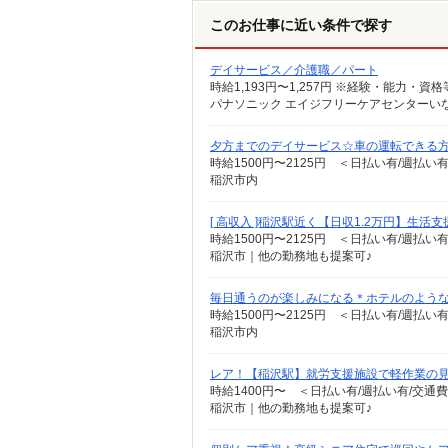
このお仕事に近い条件で探す
デイサービス／介護職／パート
パナソニック エイジフリーケアセンターいな
夕方までのデイサービス☆車の運転できる
時給1500円〜2125円 ＜日払い有/週払い
稲沢市内
[ 高収入 ]稲沢駅近く【日収1.2万円】生活
時給1500円〜2125円 ＜日払い有/週払い
稲沢市｜他の勤務地も提案可♪
毎日通うのが楽しみになる＊ホテルのような美
時給1500円〜2125円 ＜日払い有/週払い
稲沢市内
レア！【稲沢駅】就労支援施設で軽作業の見
時給1400円〜 ＜日払い有/週払い有/交通
稲沢市｜他の勤務地も提案可♪