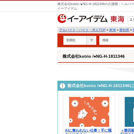
株式会社kotrio /●NG-H-1811346の介護職
イーアイデム
エ
東海
アルバイト・バイト・求人TOP
>
東海
>
愛知県
>
勤務地
職種
株式会社kotrio /●NG-H-1811346
株式会社kotrio /●NG-H-181
AIに奪われない仕事！手に職
＜磐田