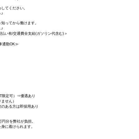
心してください。
♪
を知ってから働けます。
♪
/週払い有/交通費全支給(ガソリン代含む)＞
車通勤OK≫
T限定可）⇒優遇あり
りません）
験のある方は即採用あり
万円分を弊社が負担。
を身に着けられます。