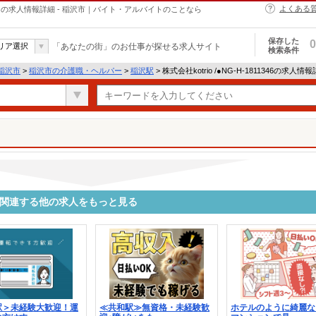
よくある
・ヘルパーの求人情報詳細 - 稲沢市｜バイト・アルバイトのことなら
保存した
0
リア選択
「あなたの街」のお仕事が探せる求人サイト
検索条件
稲沢市
>
稲沢市の介護職・ヘルパー
>
稲沢駅
> 株式会社kotrio /●NG-H-1811346の求人情
1346に関連する他の求人をもっと見る
駅＞未経験大歓迎！運
≪共和駅≫無資格・未経験歓
ホテルのように綺麗な