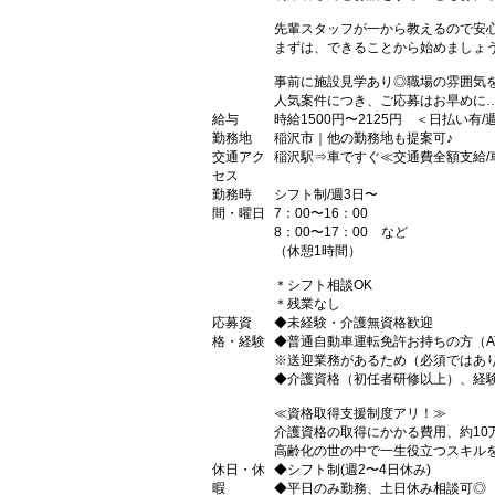
先輩スタッフが一から教えるので安
まずは、できることから始めましょう
事前に施設見学あり◎職場の雰囲気
人気案件につき、ご応募はお早めに…
給与
時給1500円〜2125円 ＜日払い有
勤務地
稲沢市｜他の勤務地も提案可♪
交通アク
稲沢駅⇒車ですぐ≪交通費全額支給/
セス
勤務時
シフト制/週3日〜
間・曜日
7：00〜16：00
8：00〜17：00 など
（休憩1時間）
＊シフト相談OK
＊残業なし
応募資
◆未経験・介護無資格歓迎
格・経験
◆普通自動車運転免許お持ちの方（A
※送迎業務があるため（必須ではあ
◆介護資格（初任者研修以上）、経
≪資格取得支援制度アリ！≫
介護資格の取得にかかる費用、約10
高齢化の世の中で一生役立つスキル
休日・休
◆シフト制(週2〜4日休み)
暇
◆平日のみ勤務、土日休み相談可◎