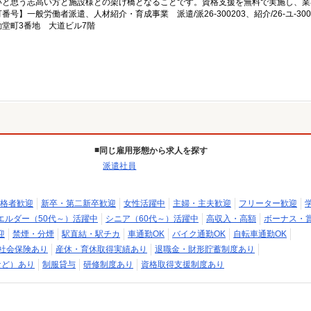
いと思う志高い方と施設様との架け橋となることです。資格支援を無料で実施し、業
一般労働者派遣、人材紹介・育成事業 派遣/派26-300203、紹介/26-ユ-300
堂町3番地 大道ビル7階
同じ雇用形態から求人を探す
派遣社員
格者歓迎
新卒・第二新卒歓迎
女性活躍中
主婦・主夫歓迎
フリーター歓迎
エルダー（50代～）活躍中
シニア（60代～）活躍中
高収入・高額
ボーナス・
迎
禁煙・分煙
駅直結・駅チカ
車通勤OK
バイク通勤OK
自転車通勤OK
社会保険あり
産休・育休取得実績あり
退職金・財形貯蓄制度あり
など）あり
制服貸与
研修制度あり
資格取得支援制度あり