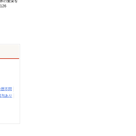
界の繁栄を
126
学歴不問
賞与あり