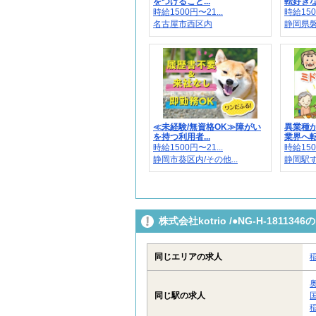
をつけること...
転好きな
時給1500円〜21...
時給150
名古屋市西区内
静岡県磐
≪未経験/無資格OK≫障がい
異業種
を持つ利用者...
業界へ転
時給1500円〜21...
時給150
静岡市葵区内/その他...
静岡駅
株式会社kotrio /●NG-H-181
同じエリアの求人
同じ駅の求人