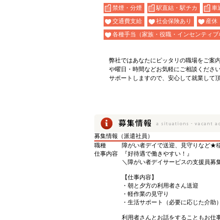
禁煙・分煙
駅直結・駅チカ
車
交通費支給
社会保険あり
産休
各種手当（家族・役職・インセンティブ
弊社ではあなたにピッタリの職場をご案
や曜日・時間などお気軽にご相談くださ
サポートしますので、安心して就業して
募集情報（派遣社員）
職種
障がい者デイで送迎、見守りなど★
仕事内容
『好待遇で働きやすい！』
＼障がい者デイサービスの支援員募
【仕事内容】
・朝と夕方の利用者さん送迎
・軽作業の見守り
・生活サポート（必要に応じた介助
利用者さんとお話をすることもお仕