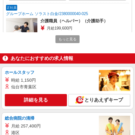
正社員
グループホーム ソラスト白金/2380000040-025
介護職員（ヘルパー）（介護助手）
月給199,600円
愛知県名古屋市昭和区白金1-20-3
もっと見る
詳細を見る
キープ
あなたにおすすめの求人情報
派遣社員
株式会社kotrio /●NG-H-2029575
ホールスタッフ
＜御器所＞デイサービスSTAFF＊16時退社も
時給 1,150円
OK！子育て世代活躍中
仙台市青葉区
時給1500円〜2125円 ＜日払い有/週払い有/交
通費全支給(ガソリン代含む)＞
詳細を見る
とりあえずキープ
名古屋市昭和区
詳細を見る
キープ
総合病院の清掃
月給 257,400円
派遣社員
港区