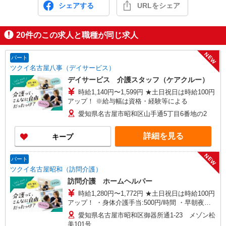
シェアする
URLをシェア
20
件のこの求人と職種が同じ求人
NEW
パート
ツクイ名古屋八事（デイサービス）
デイサービス 介護スタッフ（ケアクルー）
時給1,140円〜1,599円 ★土日祝日は時給100円
アップ！ ※給与幅は資格・経験等による
愛知県名古屋市昭和区山手通5丁目6番地の2
詳細を見る
キープ
NEW
パート
ツクイ名古屋昭和（訪問介護）
訪問介護 ホームヘルパー
時給1,280円〜1,772円 ★土日祝日は時給100円
アップ！ ・身体介護手当:500円/時間 ・早朝夜間
深夜手当:300円/時間 （18:00〜翌07:59の時間
愛知県名古屋市昭和区御器所通1-23 メゾン松
帯） ・ICT手当:2,000円/月 ・深夜割増は別途支給
美101号