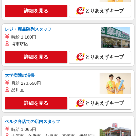
株式会社ブレイブ（マイナビグループ）/MD23
介護スタッフ ◆デイサービス、サービス付き
詳細を見る
とりあえずキープ
高齢者向け住宅、グループホームなど様々な勤
務先から選べます。
未経験：時給1400〜1600円（資格・経験によ
る） 経験者：時給1600〜1800円（資格・経験によ
レジ・商品陳列スタッフ
る） ◎月収例 時給1800円×1日8時間×22日（週5
愛知県名古屋市昭和区 【最寄駅】 ◆各線「御
時給 1,180円
日）＝31万6800円 ◆昇給あり ◆支払い方法 ※日
器所駅」 ◆各線「八事駅」 ◆名古屋市営地下鉄鶴
払い/週払い/月払い対応も可能です。詳しくは面談
堺市堺区
舞線「荒畑駅」 ★その他、近隣に多数勤務地あり
時にご相談ください。 ◆交通費：別途全額支給 ※
ます！
詳細を見る
キープ
当社規定あり
詳細を見る
とりあえずキープ
派遣社員
株式会社kotrio /●NG-H-1992467
大学病院の清掃
御器所駅≫高収入！シニア向け高級マンション
月給 273,650円
職員募集＊.・：゜
品川区
時給1500円〜2125円 ＜日払い有/週払い有/交
通費全支給(ガソリン代含む)＞
詳細を見る
とりあえずキープ
名古屋市昭和区
詳細を見る
キープ
ベルク各店での店内スタッフ
時給 1,065円
正社員