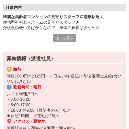
仕事内容
綺麗な高齢者マンションの見守りスタッフ＠荒畑駅近く
住宅型有料老人ホームの見守りスタッフ★
介護度の低い方ばかりなので、身体の負担は少なめ◎
もっと見る
主な仕事内容は…
・施設内の見回り
・生活相談やお話相手
・お部屋や廊下の掃除
募集情報（派遣社員）
・状態に合わせた生活介助 など
⇒出来ることからお任せします♪
給与
時給1500円〜2125円 ＜日払い有/週払い有/交通費全支給(ガソ
入居者の生活をサポートするお仕事です！
リン代含む)＞
短期2か月〜のお試し勤務も大歓迎！
勤務時間・曜日
年齢不問で募集中♪
シフト制/週3日〜
・7:00-16:00
・8:00-17:00
・16:00-翌9:00（希望者のみ）など
★休憩1時間 ※夜勤は2時間
アクセス・勤務地
荒畑駅⇒徒歩圏内≪交通費全額支給≫