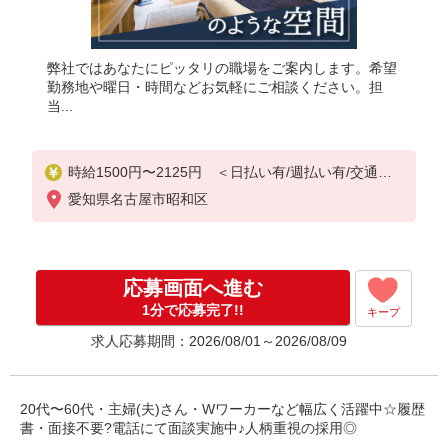
弊社ではあなたにピッタリの職場をご案内します。希望
勤務地や曜日・時間などお気軽にご相談ください。担
当...
時給1500円〜2125円 ＜日払い有/週払い有/交通費
全支給(ガソリン代含む)＞
愛知県名古屋市昭和区
応募画面へ進む
1分で応募完了!!
キープ
求人応募期間：2026/08/01～2026/08/09
20代〜60代・主婦(夫)さん・Wワーカーなど幅広く活躍中☆履歴
書・面接不要?電話にて面談実施中♪人柄重視の採用◎