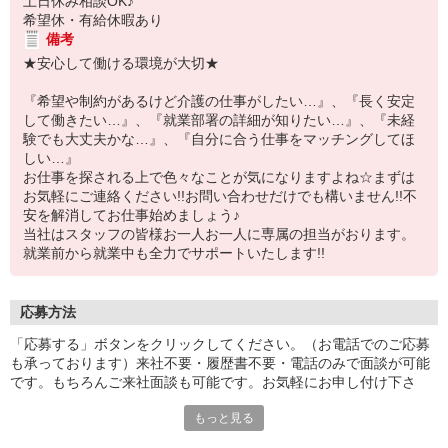
土日休み相談OK♪
希望休・有給休暇あり
備考
★安心して働ける環境が大切★
『希望や制約があるけど介護の仕事がしたい…』、『長く安定
して働きたい…』、『就業部署の詳細が知りたい…』、『未経
験でも大丈夫かな…』、『自分に合う仕事をマッチングしてほ
しい…』
お仕事を探される上で色々なことが気になりますよね☆まずは
お気軽にご連絡ください!!お問い合わせだけでも構いません!!不
安を解消してお仕事始めましょう♪
当社はスタッフの皆様お一人お一人に専属の担当がおります。
就業前から就業中も全力でサポートいたします!!
応募方法
「応募する」ボタンをクリックしてください。（お電話でのご応募
も承っております）来社不要・履歴書不要・電話のみで面談が可能
です。もちろんご来社面談も可能です。お気軽にお申し付け下さ
い。
もっと見る