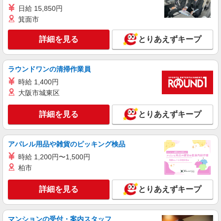
介護職員（ヘルパー）（夜勤専従）
日給 15,850円
時給1,280円〜1,330円（経験・能力等による）
箕面市
＜給与補足＞※深夜割増（22〜5時）、夜勤手当
（8,500円/回）
愛知県名古屋市昭和区向山町3-30
詳細を見る
とりあえずキープ
詳細を見る
キープ
ラウンドワンの清掃作業員
時給 1,400円
アルバイト
パート
派遣社員
紹介予定派遣
日研トータルソーシング株式会社 メディカルケア事業部/名古屋オフ
大阪市城東区
ィス
介護スタッフ／資格あり or 経験者
詳細を見る
とりあえずキープ
時給1,500円〜1,750円 ◆無資格・経験者：時
給1,500円〜 ◆初任者研修・未経験：時給1,500
円〜 ◆初任者研修・経験者：時給1,600円〜 ◆介
アパレル用品や雑貨のピッキング検品
愛知県名古屋市昭和区 【最寄駅】地下鉄鶴舞
護福祉士：時給1,750円〜 ※経験者は3ヶ月以上 ※
線 荒畑駅 ★勤務地は3000ヶ所以上★ 自宅から
時給 1,200円〜1,500円
給与幅は経験・能力による ★週払いOK（規定あ
通いやすいエリアなど、お好きな勤務地をお選び
柏市
り）
下さい！！
詳細を見る
キープ
詳細を見る
とりあえずキープ
正社員
グループホーム ソラスト白金/2380000040-021
マンションの受付・案内スタッフ
介護管理職（施設長代理・所長代理）