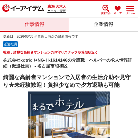
東海
の求人
▼エリア変更
仕事情報
企業情報
更新日：2026/08/03 ※更新日時点の最新情報です
派遣社員
職種：綺麗な高齢者マンションの見守りスタッフ＠荒畑駅近く
株式会社kotrio /●NG-H-1614146の介護職・ヘルパーの求人情報詳
細（派遣社員） - 名古屋市昭和区
綺麗な高齢者マンションで入居者の生活介助や見守
り★未経験歓迎！負担少なめで夕方退勤も可能