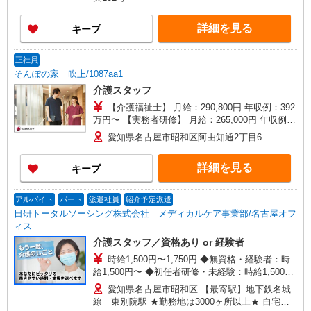
・ケア→ケアの移動時間も賃金（時給）を支給 ※
特定事業所加算手当:60円/時間含む ※給与幅は資
詳細を見る
キープ
格・経験等による
正社員
そんぽの家 吹上/1087aa1
介護スタッフ
【介護福祉士】 月給：290,800円 年収例：392
万円〜 【実務者研修】 月給：265,000円 年収例：
360万円〜 【初任者研修・無資格】 月給：
愛知県名古屋市昭和区阿由知通2丁目6
249,300円 年収例：337万円〜 ※職務手当、働き
がい向上手当、日祝手当（月平均2回分）、夜勤手
詳細を見る
キープ
当（月平均5回分）等、毎月平均的に支払われる手
当を含みます。 ※介護福祉士のみ、特別職務手当
も含む ◎残業時は別途時間外手当支給（超過1
アルバイト
パート
派遣社員
紹介予定派遣
分〜） ◎賞与 基本給2.08ヶ月分/年支給
日研トータルソーシング株式会社 メディカルケア事業部/名古屋オフ
ィス
介護スタッフ／資格あり or 経験者
時給1,500円〜1,750円 ◆無資格・経験者：時
給1,500円〜 ◆初任者研修・未経験：時給1,500
円〜 ◆初任者研修・経験者：時給1,600円〜 ◆介
愛知県名古屋市昭和区 【最寄駅】地下鉄名城
護福祉士：時給1,750円〜 ※経験者は3ヶ月以上 ※
線 東別院駅 ★勤務地は3000ヶ所以上★ 自宅か
給与幅は経験・能力による ★週払いOK（規定あ