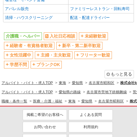
アパレル販売
ファミリーレストラン・回転寿司
清掃・ハウスクリーニング
配送・配達ドライバー
介護職・ヘルパー
入社日応相談
未経験歓迎
経験者・有資格者歓迎
新卒・第二新卒歓迎
女性活躍中
主婦・主夫歓迎
フリーター歓迎
学歴不問
ブランクOK
もっと見る
アルバイト・バイト・求人TOP
東海
愛知県
名古屋市昭和区
株式会社ko
アルバイト・バイト・求人TOP
愛知県の路線
名古屋市営地下鉄鶴舞線
荒
職種・条件一覧
医療・介護・福祉
東海
愛知県
名古屋市昭和区
株式
掲載ご希望のお客様へ
よくある質問
お問い合わせ
利用規約