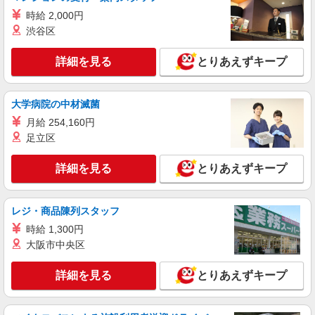
時給 2,000円
月給332,755円 ＜給与補足＞月額253,700円＋
定額時間外手当39,660円（20時間/超過分は別途支
渋谷区
給）＋夜勤5回分（39,395円）含む。※夜勤1回あ
愛知県名古屋市昭和区白金1-20-3
たり7,879円（深夜割増＋夜勤手当）
詳細を見る
とりあえずキープ
詳細を見る
キープ
大学病院の中材滅菌
アルバイト
パート
月給 254,160円
グループホーム ソラスト白金/2380000040-020
足立区
介護職員（ヘルパー）（介護助手）
時給1,250円 ＜給与補足＞※深夜割増（22〜5
詳細を見る
とりあえずキープ
時）、夜勤手当（5,100円/回）
愛知県名古屋市昭和区白金1-20-3
レジ・商品陳列スタッフ
詳細を見る
キープ
時給 1,300円
大阪市中央区
アルバイト
パート
派遣社員
紹介予定派遣
日研トータルソーシング株式会社 メディカルケア事業部/名古屋オフ
詳細を見る
とりあえずキープ
ィス
未経験・無資格OKの介護スタッフ
時給1,450円〜1,750円 ★週払いOK（規定あ