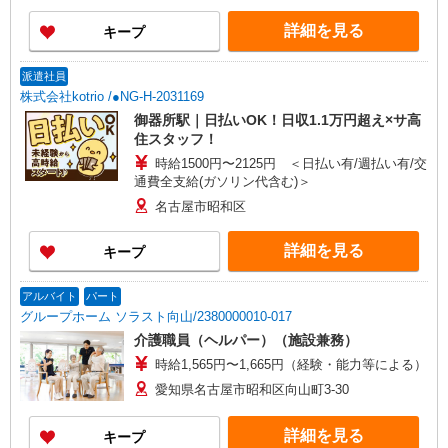
ら通いやすいエリアなど、お好きな勤務地をお選
り）
び下さい！！
詳細を見る
キープ
派遣社員
株式会社kotrio /●NG-H-2031169
御器所駅｜日払いOK！日収1.1万円超え×サ高
住スタッフ！
時給1500円〜2125円 ＜日払い有/週払い有/交
通費全支給(ガソリン代含む)＞
名古屋市昭和区
詳細を見る
キープ
アルバイト
パート
グループホーム ソラスト向山/2380000010-017
介護職員（ヘルパー）（施設兼務）
時給1,565円〜1,665円（経験・能力等による）
愛知県名古屋市昭和区向山町3-30
詳細を見る
キープ