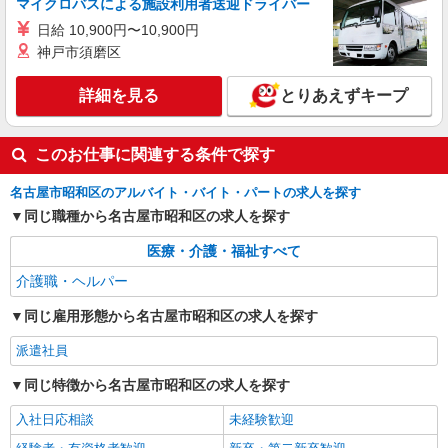
マイクロバスによる施設利用者送迎ドライバー
り） ※給与幅は経験・能力による
日給 10,900円〜10,900円
愛知県名古屋市昭和区 【最寄駅】地下鉄鶴舞
神戸市須磨区
線 荒畑駅 ★勤務地は3000ヶ所以上★ 自宅から
通いやすいエリアなど、お好きな勤務地をお選び
下さい！！
詳細を見る
とりあえずキープ
詳細を見る
キープ
アルバイト
パート
このお仕事に関連する条件で探す
グループホーム ソラスト白金/2380000040-018
介護職員（ヘルパー）（介護助手）
名古屋市昭和区のアルバイト・バイト・パートの求人を探す
時給1,250円 ＜給与補足＞※深夜割増（22〜5
同じ職種から名古屋市昭和区の求人を探す
時）、夜勤手当（5,100円/回）
医療・介護・福祉すべて
愛知県名古屋市昭和区白金1-20-3
介護職・ヘルパー
詳細を見る
キープ
同じ雇用形態から名古屋市昭和区の求人を探す
派遣社員
同じ特徴から名古屋市昭和区の求人を探す
入社日応相談
未経験歓迎