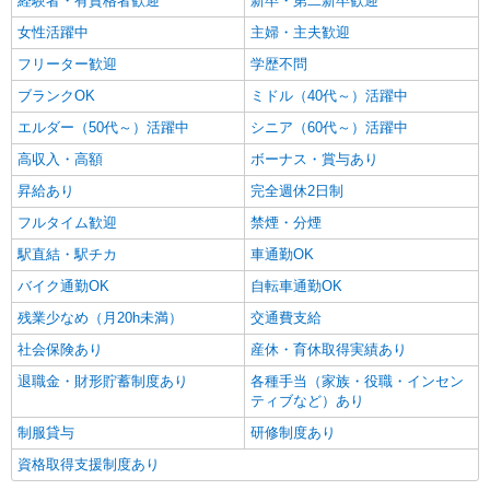
経験者・有資格者歓迎
新卒・第二新卒歓迎
女性活躍中
主婦・主夫歓迎
フリーター歓迎
学歴不問
ブランクOK
ミドル（40代～）活躍中
エルダー（50代～）活躍中
シニア（60代～）活躍中
高収入・高額
ボーナス・賞与あり
昇給あり
完全週休2日制
フルタイム歓迎
禁煙・分煙
駅直結・駅チカ
車通勤OK
バイク通勤OK
自転車通勤OK
残業少なめ（月20h未満）
交通費支給
社会保険あり
産休・育休取得実績あり
退職金・財形貯蓄制度あり
各種手当（家族・役職・インセン
ティブなど）あり
制服貸与
研修制度あり
資格取得支援制度あり