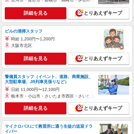
古河市・佐野市・前橋市・高崎市・伊勢崎市・太田市・館林市・
グループホーム ソラスト白金/2380000040-024
介護職員（ヘルパー）（介護助手）
詳細を見る
とりあえずキープ
月給256,650円 ＜給与補足＞夜勤5回分
（20,450円）含む。※夜勤1回あたり4,090円（深
夜割増＋夜勤手当）
ビルの清掃スタッフ
愛知県名古屋市昭和区白金1-20-3
時給 1,200円〜1,200円
詳細を見る
キープ
大阪市北区
派遣社員
詳細を見る
とりあえずキープ
株式会社kotrio /●NG-H-1992496
[ 高収入 ]御器所駅近く【日収1.2万円】生活支
警備員スタッフ（イベント、道路、商業施設、
援員さん大募集！
大型駐車場、JR列車見張りなど）
時給1500円〜2125円 ＜日払い有/週払い有/交
日給 11,000円〜12,100円
通費全支給(ガソリン代含む)＞
栃木市・小山市・さいたま市西区・さいたま市岩槻区・久喜市・
名古屋市昭和区
詳細を見る
とりあえずキープ
詳細を見る
キープ
アルバイト
パート
マイクロバスにて教習所に通う生徒の送迎ドラ
グループホーム ソラスト向山/2380000010-011
イバー