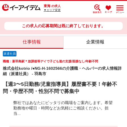
東海
の求人
▼エリア変更
この求人の応募期間は既に終了しております。
仕事情報
企業情報
派遣社員
職種：新羽島駅＊放課後等デイで子ども達の支援/面接なし/年齢不問
株式会社kotrio /●NG-H-1602566の介護職・ヘルパーの求人情報詳
細（派遣社員） - 羽島市
【週3〜5日勤務/児童指導員】履歴書不要！年齢不
問・学歴不問・性別不問で募集中
弊社ではあなたにピッタリの職場をご案内します。希望
勤務地や曜日・時間などお気軽にご相談ください。担
当...