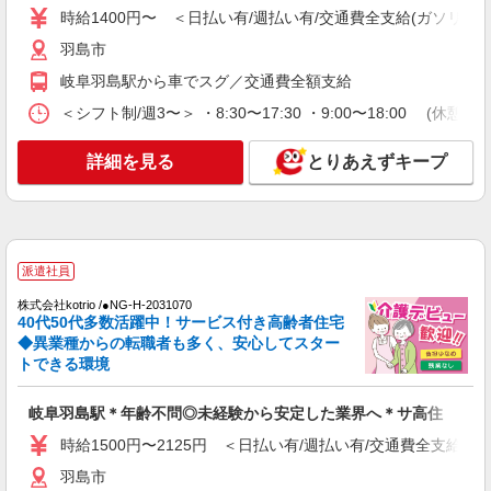
時給1400円〜 ＜日払い有/週払い有/交通費全支給(ガソリン代
時給1500円〜2125円 ＜日払い有/週払い有/交
通費全支給(ガソリン代含む)＞
羽島市
羽島市
岐阜羽島駅から車でスグ／交通費全額支給
＜シフト制/週3〜＞ ・8:30〜17:30 ・9:00〜18:00 (休憩1
詳細を見る
キープ
詳細を見る
とりあえずキープ
派遣社員
株式会社kotrio /●NG-H-1905986
岐阜羽島駅▼綺麗なサ高住で生活ケア▼清掃や
フロアの巡回など
時給1500円〜2125円 ＜日払い有/週払い有/交
派遣社員
通費全支給(ガソリン代含む)＞
株式会社kotrio /●NG-H-2031070
羽島市
40代50代多数活躍中！サービス付き高齢者住宅
◆異業種からの転職者も多く、安心してスター
詳細を見る
キープ
トできる環境
派遣社員
岐阜羽島駅＊年齢不問◎未経験から安定した業界へ＊サ高住
株式会社kotrio /●NG-H-1992423
時給1500円〜2125円 ＜日払い有/週払い有/交通費全支給(ガ
個別ケア重視！高級シニア住宅で巡回やケアな
ど＊岐阜羽島駅/日払いOK
羽島市