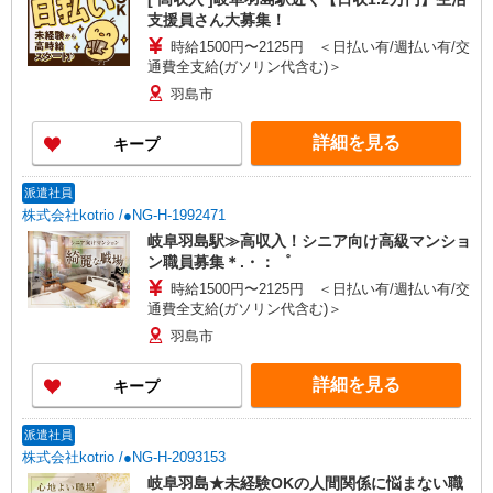
支援員さん大募集！
時給1500円〜2125円 ＜日払い有/週払い有/交
通費全支給(ガソリン代含む)＞
羽島市
詳細を見る
キープ
派遣社員
株式会社kotrio /●NG-H-1992471
岐阜羽島駅≫高収入！シニア向け高級マンショ
ン職員募集＊.・：゜
時給1500円〜2125円 ＜日払い有/週払い有/交
通費全支給(ガソリン代含む)＞
羽島市
詳細を見る
キープ
派遣社員
株式会社kotrio /●NG-H-2093153
岐阜羽島★未経験OKの人間関係に悩まない職