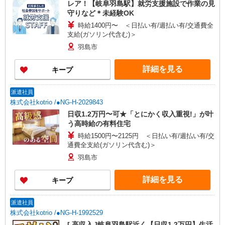
レア！【岐阜羽島駅】就労支援施設で作業の見
守りなど＊未経験OK
時給1400円〜 ＜日払い有/週払い有/交通費全
支給(ガソリン代含む)＞
羽島市
詳細を見る
キープ
派遣社員
株式会社kotrio /●NG-H-2029843
日収1.2万円〜可★「とにかく収入重視!」が叶
う高時給の有料住宅
時給1500円〜2125円 ＜日払い有/週払い有/交
通費全支給(ガソリン代含む)＞
羽島市
詳細を見る
キープ
派遣社員
株式会社kotrio /●NG-H-1992529
[ 高収入 ]岐阜羽島駅近く【日収1.2万円】生活