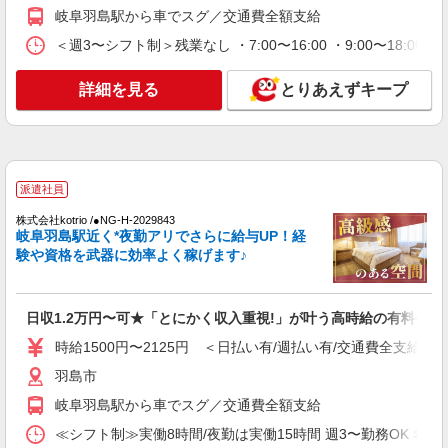
時給1500円〜2125円 ＜日払い有/週払い有/交
岐阜羽島駅から車でスグ／交通費全額支給
通費全支給(ガソリン代含む)＞
＜週3〜シフト制＞残業なし ・7:00〜16:00 ・9:00〜18:0
羽島市
詳細を見る
とりあえずキープ
詳細を見る
キープ
派遣社員
株式会社トラストグロース 中部支社
住宅型有料老人ホーム内での介護業務全般
派遣社員
給与詳細 ※経験・資格考慮します！ 派遣時
株式会社kotrio /●NG-H-2029843
給：1300円〜1700円
岐阜羽島駅近く*夜勤アリでさらに給与UP！経
験や資格を武器に効率よく稼げます♪
岐阜県羽島市正木町曲利
詳細を見る
キープ
日収1.2万円〜可★「とにかく収入重視!」が叶う高時給の有料住宅
時給1500円〜2125円 ＜日払い有/週払い有/交通費全支給(ガ
羽島市
岐阜羽島駅から車でスグ／交通費全額支給
≪シフト制≫実働8時間/夜勤は実働15時間 週3〜勤務OK 希望シフト制 