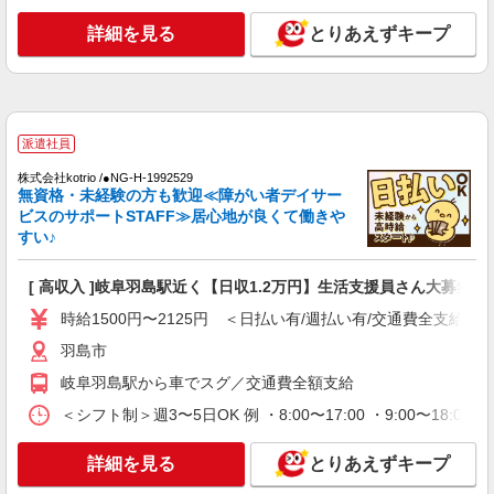
詳細を見る
とりあえずキープ
派遣社員
株式会社kotrio /●NG-H-1992529
無資格・未経験の方も歓迎≪障がい者デイサー
ビスのサポートSTAFF≫居心地が良くて働きや
すい♪
[ 高収入 ]岐阜羽島駅近く【日収1.2万円】生活支援員さん大募集！
時給1500円〜2125円 ＜日払い有/週払い有/交通費全支給(ガ
羽島市
岐阜羽島駅から車でスグ／交通費全額支給
＜シフト制＞週3〜5日OK 例 ・8:00〜17:00 ・9:00〜18:00
詳細を見る
とりあえずキープ