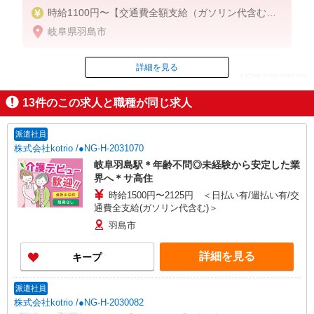
時給1100円〜【交通費全額支給（ガソリン代含む）
＋日払い可能】
岐阜県羽島市
詳細を見る
ID：AE0527627670
13
件のこの求人と職種が同じ求人
掲載期間終了
派遣社員
株式会社kotrio /●NG-H-2031070
岐阜羽島駅＊年齢不問◎未経験から安定した業
界へ＊サ高住
時給1500円〜2125円 ＜日払い有/週払い有/交
通費全支給(ガソリン代含む)＞
羽島市
詳細を見る
キープ
派遣社員
株式会社kotrio /●NG-H-2030082