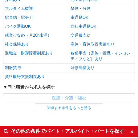
フルタイム歓迎
禁煙・分煙
駅直結・駅チカ
車通勤OK
バイク通勤OK
自転車通勤OK
残業少なめ（月20h未満）
交通費支給
社会保険あり
産休・育休取得実績あり
退職金・財形貯蓄制度あり
各種手当（家族・役職・インセン
ティブなど）あり
制服貸与
研修制度あり
資格取得支援制度あり
同じ職種から求人を探す
医療・介護・福祉
介護職・ヘルパー
関連する条件をもっと見る
同じ特徴から求人を探す
未経験歓迎
ミドル（40代～）活躍中
その他の条件でバイト・アルバイト・パートを探す
ボーナス・賞与あり
車通勤OK