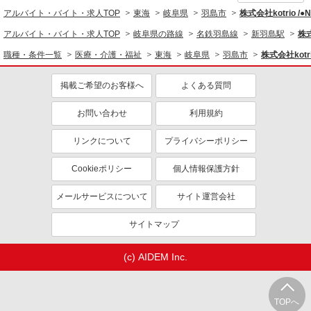
アルバイト・バイト・求人TOP
東海
岐阜県
羽島市
株式会社kotrio /
アルバイト・バイト・求人TOP
岐阜県の路線
名鉄羽島線
新羽島駅
株式
職種・条件一覧
医療・介護・福祉
東海
岐阜県
羽島市
株式会社kotr
掲載ご希望のお客様へ
よくある質問
お問い合わせ
利用規約
リンクについて
プライバシーポリシー
Cookieポリシー
個人情報保護方針
メールサービスについて
サイト運営会社
サイトマップ
(c) AIDEM Inc.
TOPへ