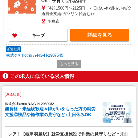
OK！子育て世代活躍中
時給1500円〜2125円 ＜日払い有/週払い有/交
通費全支給(ガソリン代含む)＞
羽島市
詳細を見る
キープ
派遣社員
株式会社kotrio /●NG-H-1907545
羽島市*デイでの生活補助☆新たなスキルを身
もっと見る
につけて長く働く♪
この求人に似ている求人情報
時給1500円〜2150円 ＜日払い有/週払い有/交
通費全支給(ガソリン代含む)＞
羽島市
派遣社員
詳細を見る
キープ
株式会社kotrio /●NG-H-2030082
無資格・未経験歓迎≫障がいをもった方の就労
支援◎検品や軽作業の見守など♪土日休みOK
派遣社員
株式会社kotrio /●NG-H-2030677
毎日通うのが楽しみになる＊ホテルのような美
レア！【岐阜羽島駅】就労支援施設で作業の見守りなど＊未経験O
しいサ高住のSTAFF