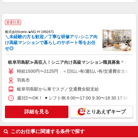
派遣社員
株式会社kotrio /●NG-H-1992471
＼未経験の方も歓迎／丁寧な研修アリ♪シニア向
け高級マンションで暮らしのサポート等をお任
せ◎
岐阜羽島駅≫高収入！シニア向け高級マンション職員募集＊.・：
時給1500円〜2125円 ＜日払い有/週払い有/交通費全支給(ガ
羽島市
岐阜羽島駅から車でスグ／交通費全額支給
週3日〜OK！ ▼シフト例 8:00〜17:00 9:30〜18:30 17
詳細を見る
とりあえずキープ
このお仕事に関連する条件で探す