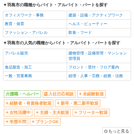
羽島市の職種からバイト・アルバイト・パートを探す
交通費支給
社会保険あり
オフィスワーク・事務
建築・設備・アクティブワーク
産休・育休取得実績あり
教育・保育
ヘルス・ビューティー
ファッション・アパレル
飲食・フード
羽島市の人気の職種からバイト・アルバイト・パートを探す
アパレル販売
建物管理・設備管理・マンション
管理員
食品製造・加工
フロント・受付・フロア案内
一般・営業事務
経理・人事・労務・総務・法務
介護職・ヘルパー
入社日応相談
未経験歓迎
経験者・有資格者歓迎
新卒・第二新卒歓迎
女性活躍中
主婦・主夫歓迎
フリーター歓迎
学歴不問
ブランクOK
もっと見る