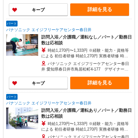
詳細を見る
キープ
パート
パナソニック エイジフリーケアセンター春日井
訪問入浴／介護職／運転なし／パート／勤務日
数は応相談
時給1,270円〜1,333円 ※経験・能力・資格等
による 初任者研修 時給1,270円 実務者研修 時給
1,270円 介護福祉士 時給1,333円 ※サービス提供8
パナソニック エイジフリーケアセンター春日
件目以降〜1,000円/件 手当あり ※一律処遇改善加
井 愛知県春日井市鳥居松町4-177 デザイナーズ
算含む 〇時間外勤務手当 〇土日祝勤務手当 〇無
マンションWill 1F
事故無違反表彰金 〇年末年始勤務手当
詳細を見る
キープ
パート
パナソニック エイジフリーケアセンター春日井
訪問入浴／介護職／運転あり／パート／勤務日
数は応相談
時給1,270円〜1,333円 ※経験・能力・資格等
による 初任者研修 時給1,270円 実務者研修 時給
1,270円 介護福祉士 時給1,333円 ※サービス提供8
パナソニック エイジフリーケアセンター春日