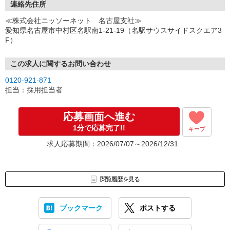
ご都合のよいお日にちをお聞かせください。
連絡先住所
↓
≪株式会社ニッソーネット 名古屋支社≫
（3）選考・お仕事のご案内
愛知県名古屋市中村区名駅南1-21-19（名駅サウスサイドスクエア3
↓
F）
（4）就業開始
※紹介予定派遣・職業紹介などで、正職員登用前提でのお仕事も可
能です。
この求人に関するお問い合わせ
0120-921-871
担当：採用担当者
応募画面へ進む
1分で応募完了!!
キープ
求人応募期間：2026/07/07～2026/12/31
閲覧履歴を見る
ブックマーク
ポストする