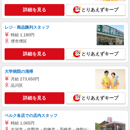
愛知県春日井市 【最寄駅】定光寺駅 ★勤務地
詳細を見る
は3000ヶ所以上★ 自宅から通いやすいエリアな
とりあえずキープ
ど、お好きな勤務地をお選び下さい！！
詳細を見る
キープ
レジ・商品陳列スタッフ
時給 1,180円
派遣社員
堺市堺区
（株）ウィルオブ・ワークCW 名古屋支店/ms230101
高齢者向けマンションstaff
詳細を見る
とりあえずキープ
時給1600円 ◆前払い・日払い・週払いOK
愛知県春日井市
大学病院の清掃
詳細を見る
キープ
月給 273,650円
品川区
アルバイト
パート
派遣社員
紹介予定派遣
日研トータルソーシング株式会社 メディカルケア事業部/名古屋オフ
詳細を見る
とりあえずキープ
ィス
未経験・無資格OKの介護スタッフ
時給1,450円〜1,750円 ★週払いOK（規定あ
ベルク各店での店内スタッフ
り） ※給与幅は経験・能力による
時給 1,065円
愛知県春日井市 【最寄駅】神領駅 ★勤務地は
古河市・佐野市・前橋市・高崎市・伊勢崎市・太田市・館林市・