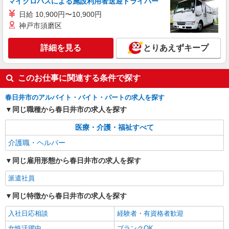
マイクロバスによる施設利用者送迎ドライバー
春日井市内
日給 10,900円〜10,900円
神戸市須磨区
詳細を見る
キープ
詳細を見る
とりあえずキープ
アルバイト
パート
派遣社員
紹介予定派遣
日研トータルソーシング株式会社 メディカルケア事業部/名古屋オフ
ィス
このお仕事に関連する条件で探す
未経験・無資格OKの介護スタッフ
春日井市のアルバイト・バイト・パートの求人を探す
時給1,450円〜1,750円 ★週払いOK（規定あ
り） ※給与幅は経験・能力による
同じ職種から春日井市の求人を探す
愛知県春日井市 【最寄駅】牛山駅 ★勤務地は
医療・介護・福祉すべて
3000ヶ所以上★ 自宅から通いやすいエリアなど、
お好きな勤務地をお選び下さい！！
介護職・ヘルパー
詳細を見る
キープ
同じ雇用形態から春日井市の求人を探す
派遣社員
派遣社員
株式会社kotrio /●NG-H-1992411
同じ特徴から春日井市の求人を探す
個別ケア重視！高級シニア住宅で巡回やケアな
ど＊春日井駅/日払いOK
入社日応相談
経験者・有資格者歓迎
時給1500円〜2125円 ＜日払い有/週払い有/交
女性活躍中
ブランクOK