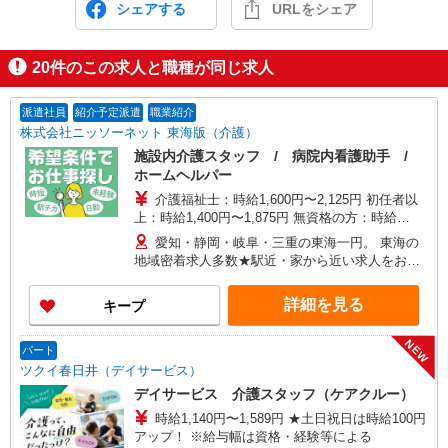
シェアする
URLをシェア
20
件のこの求人と職種が同じ求人
派遣社員
紹介予定派遣
職業紹介
株式会社ニッソーネット 東海版（介護）
施設内介護スタッフ / 病院内看護助手 /
ホームヘルパー
介護福祉士：時給1,600円〜2,125円 初任者以
上：時給1,400円〜1,875円 無資格の方：時給
1,300円〜1,750円 ※給与幅は勤務先による +交通
愛知・静岡・岐阜・三重の東海一円。 東海の
費、諸手当（勤務先による） +0円で介護資格が取
地域密着求人多数★駅近・家から近い求人をお探
れる （別途規定） ★給与日払い制度あり！
しできます！
詳細を見る
キープ
NEW
パート
ツクイ春日井（デイサービス）
デイサービス 介護スタッフ（ケアクルー）
時給1,140円〜1,589円 ★土日祝日は時給100円
アップ！ ※給与幅は資格・経験等による