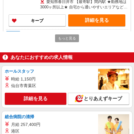
愛知県春日井市 【最寄駅】間内駅 ★勤務地は
護福祉士：時給1,750円〜 ※経験者は3ヶ月以上 ※
3000ヶ所以上★ 自宅から通いやすいエリアなど、
給与幅は経験・能力による ★週払いOK（規定あ
お好きな勤務地をお選び下さい！！
り）
詳細を見る
キープ
派遣社員
もっと見る
株式会社kotrio /●NG-H-2031149
春日井駅｜日払いOK！日収1.1万円超え×サ高
住スタッフ！
あなたにおすすめの求人情報
時給1500円〜2125円 ＜日払い有/週払い有/交
通費全支給(ガソリン代含む)＞
ホールスタッフ
名古屋市北区
時給 1,150円
仙台市青葉区
詳細を見る
キープ
詳細を見る
とりあえずキープ
アルバイト
パート
派遣社員
紹介予定派遣
日研トータルソーシング株式会社 メディカルケア事業部/名古屋オフ
ィス
総合病院の清掃
未経験・無資格OKの介護スタッフ
月給 257,400円
時給1,450円〜1,750円 ★週払いOK（規定あ
港区
り） ※給与幅は経験・能力による