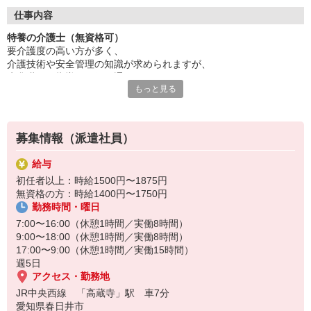
福利厚生が充実しており安心です。
仕事内容
資格取得支援制度でステップアップ！
特養の介護士（無資格可）
「人の役に立ちたい」気持ちを活かせます。
要介護度の高い方が多く、
ブランクのある方も歓迎。
介護技術や安全管理の知識が求められますが、
まずは気軽にお話を聞きに来てください！
先輩職員の指導や研修を通じて、
ご応募をお待ちしております！
もっと見る
日々スキルアップが可能です◎
※食事・入浴・排せつなどの生活支援あり
無資格からでもスタート可能な案件ですので、
募集情報（派遣社員）
利用者さまとの関係性を大切にしながら、
日々の生活を支える役割をお願いします！
給与
初任者以上：時給1500円〜1875円
無資格の方：時給1400円〜1750円
勤務時間・曜日
7:00〜16:00（休憩1時間／実働8時間）
9:00〜18:00（休憩1時間／実働8時間）
17:00〜9:00（休憩1時間／実働15時間）
週5日
アクセス・勤務地
JR中央西線 「高蔵寺」駅 車7分
愛知県春日井市