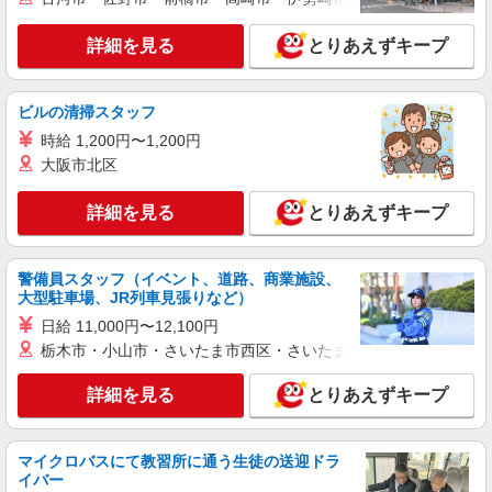
3000ヶ所以上★ 自宅から通いやすいエリアなど、
お好きな勤務地をお選び下さい！！
詳細を見る
とりあえずキープ
詳細を見る
キープ
アルバイト
パート
派遣社員
紹介予定派遣
ビルの清掃スタッフ
日研トータルソーシング株式会社 メディカルケア事業部/名古屋オフ
時給 1,200円〜1,200円
ィス
大阪市北区
介護スタッフ／資格あり or 経験者
時給1,500円〜1,750円 ◆無資格・経験者：時
詳細を見る
とりあえずキープ
給1,500円〜 ◆初任者研修・未経験：時給1,500
円〜 ◆初任者研修・経験者：時給1,600円〜 ◆介
愛知県春日井市 【最寄駅】勝川駅 ★勤務地は
護福祉士：時給1,750円〜 ※経験者は3ヶ月以上 ※
3000ヶ所以上★ 自宅から通いやすいエリアなど、
警備員スタッフ（イベント、道路、商業施設、
給与幅は経験・能力による ★週払いOK（規定あ
お好きな勤務地をお選び下さい！！
大型駐車場、JR列車見張りなど）
り）
詳細を見る
キープ
日給 11,000円〜12,100円
栃木市・小山市・さいたま市西区・さいたま市岩槻区・久喜市・
派遣社員
株式会社kotrio /●NG-H-2029846
詳細を見る
とりあえずキープ
日収1.2万円〜可★「とにかく収入重視!」が叶
う高時給の有料住宅
マイクロバスにて教習所に通う生徒の送迎ドラ
時給1500円〜2125円 ＜日払い有/週払い有/交
イバー
通費全支給(ガソリン代含む)＞