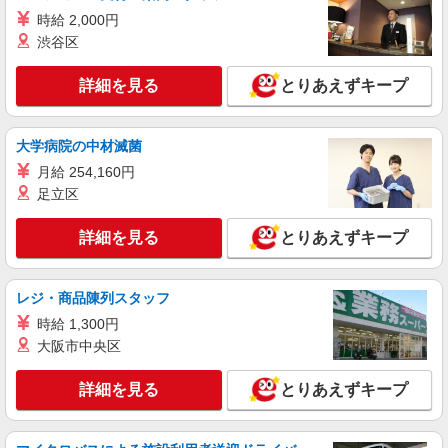
春日井市//車通勤OK
時給 2,000円
渋谷区
詳細を見る
キープ
詳細を見る
とりあえずキープ
アルバイト
パート
派遣社員
紹介予定派遣
日研トータルソーシング株式会社 メディカルケア事業部/名古屋オフ
ィス
大学病院の中材滅菌
介護スタッフ／資格あり or 経験者
月給 254,160円
時給1,500円〜1,750円 ◆無資格・経験者：時
足立区
給1,500円〜 ◆初任者研修・未経験：時給1,500
円〜 ◆初任者研修・経験者：時給1,600円〜 ◆介
愛知県春日井市 【最寄駅】牛山駅 ★勤務地は
詳細を見る
とりあえずキープ
護福祉士：時給1,750円〜 ※経験者は3ヶ月以上 ※
3000ヶ所以上★ 自宅から通いやすいエリアなど、
給与幅は経験・能力による ★週払いOK（規定あ
お好きな勤務地をお選び下さい！！
り）
詳細を見る
キープ
レジ・商品陳列スタッフ
時給 1,300円
派遣社員
大阪市中央区
株式会社kotrio /●NG-H-2030655
毎日通うのが楽しみになる＊ホテルのような美
詳細を見る
とりあえずキープ
しいサ高住のSTAFF
時給1500円〜2125円 ＜日払い有/週払い有/交
通費全支給(ガソリン代含む)＞