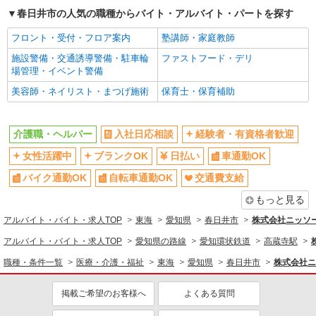
春日井市の人気の職種からバイト・アルバイト・パートを探す
フロント・受付・フロア案内
塾講師・家庭教師
施設警備・交通誘導警備・駐車輪
ファストフード・デリ
場管理・イベント警備
美容師・ネイリスト・まつげ施術
保育士・保育補助
介護職・ヘルパー
入社日応相談
経験者・有資格者歓迎
女性活躍中
ブランクOK
日払い
車通勤OK
バイク通勤OK
自転車通勤OK
交通費支給
もっと見る
アルバイト・バイト・求人TOP
東海
愛知県
春日井市
株式会社ニッソ
アルバイト・バイト・求人TOP
愛知県の路線
愛知環状鉄道
高蔵寺駅
職種・条件一覧
医療・介護・福祉
東海
愛知県
春日井市
株式会社ニ
掲載ご希望のお客様へ
よくある質問