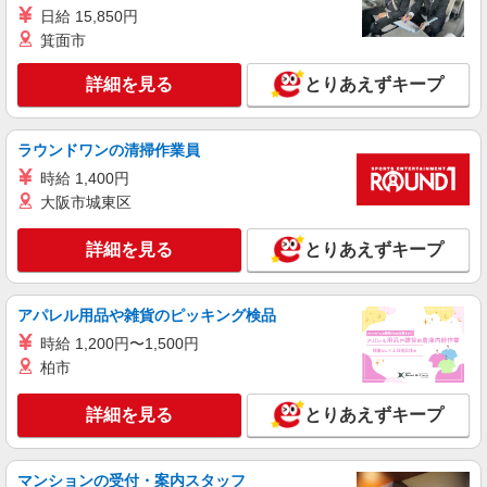
日給 15,850円
春日井市//車通勤OK
箕面市
詳細を見る
キープ
詳細を見る
とりあえずキープ
派遣社員
株式会社kotrio /●NG-H-1791114
ラウンドワンの清掃作業員
身体負担少なめ！サ高住STAFF募集▼フロア
時給 1,400円
の巡回/清掃など
大阪市城東区
時給1500円〜2125円 ＜日払い有/週払い有/交
通費全支給(ガソリン代含む)＞
詳細を見る
とりあえずキープ
春日井市内
詳細を見る
キープ
アパレル用品や雑貨のピッキング検品
時給 1,200円〜1,500円
派遣社員
柏市
株式会社kotrio /●NG-H-2030717
毎日通うのが楽しみになる＊ホテルのような美
詳細を見る
とりあえずキープ
しいサ高住のSTAFF
時給1500円〜2125円 ＜日払い有/週払い有/交
通費全支給(ガソリン代含む)＞
マンションの受付・案内スタッフ