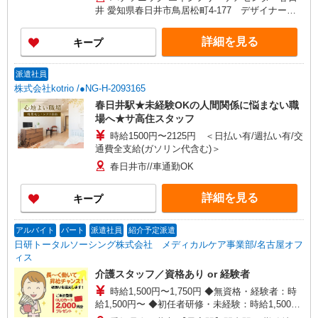
件目以降〜1,000円/件 手当あり ※一律処遇改善加
井 愛知県春日井市鳥居松町4-177 デザイナーズ
算含む 〇時間外勤務手当 〇土日祝勤務手当 〇無
マンションWill 1F
事故無違反表彰金 〇年末年始勤務手当
詳細を見る
キープ
派遣社員
株式会社kotrio /●NG-H-2093165
春日井駅★未経験OKの人間関係に悩まない職
場へ★サ高住スタッフ
時給1500円〜2125円 ＜日払い有/週払い有/交
通費全支給(ガソリン代含む)＞
春日井市//車通勤OK
詳細を見る
キープ
アルバイト
パート
派遣社員
紹介予定派遣
日研トータルソーシング株式会社 メディカルケア事業部/名古屋オフ
ィス
介護スタッフ／資格あり or 経験者
時給1,500円〜1,750円 ◆無資格・経験者：時
給1,500円〜 ◆初任者研修・未経験：時給1,500
円〜 ◆初任者研修・経験者：時給1,600円〜 ◆介