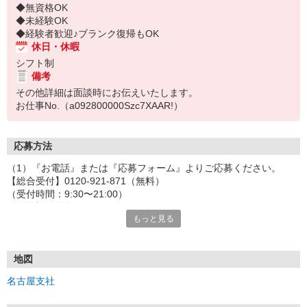
◆無資格OK
◆未経験OK
◆経験者歓迎♪ブランク復帰もOK
休日・休暇
シフト制
備考
その他詳細は面談時にお伝えいたします。
お仕事No.（a092800000Szc7XAAR!）
応募方法
（1）『お電話』または『応募フォーム』よりご応募ください。
【総合受付】0120-921-871（無料）
（受付時間：9:30〜21:00）
〈お電話の場合〉
もっと見る
「e-aidemを見て」とお伝えいただけるとスムーズです。
〈応募フォームからご応募の場合〉
当社担当者から連絡させていただきます。
◎応募フォームからのご応募は24時間受付中です！
地図
↓
名古屋支社
（2）面談・登録の実施
お電話でのカンタン登録面談や来社登録面談を実施しております。