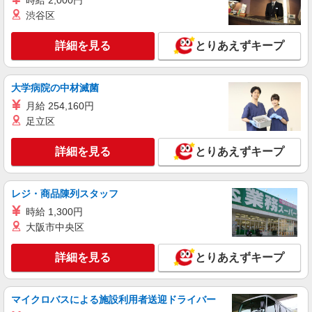
時給 2,000円
株式会社iDA（20091209）
渋谷区
ラグジュアリー販売
詳細を見る
時給1500円〜1500円 スマホで簡単に前払いで
とりあえずキープ
給与が受け取れます（上限・条件有） ご経験やス
キルによって優遇いたします
愛知県名古屋市中村区 JR線・名鉄線・近鉄
大学病院の中材滅菌
線・地下鉄・臨海高速鉄道 名古屋駅直結
月給 254,160円
詳細を見る
キープ
足立区
派遣社員
詳細を見る
とりあえずキープ
株式会社iDA（20099098）
スポーツウェア販売
レジ・商品陳列スタッフ
時給1550円〜1650円 ご経験・スキルにより優
遇 スマホでかんたんに前払いで給与が受け取れま
時給 1,300円
す（※上限、条件あり）
大阪市中央区
愛知県名古屋市中村区 JR名古屋駅から徒歩5
分
詳細を見る
とりあえずキープ
詳細を見る
キープ
マイクロバスによる施設利用者送迎ドライバー
派遣社員