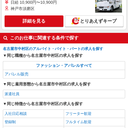
株式会社iDA（20085800）
日給 10,900円〜10,900円
神戸市須磨区
アパレル販売（レディース）
時給1500円〜1600円 ご経験・スキルにより優
詳細を見る
遇致します スマホで簡単に前払いで給与が受け取
とりあえずキープ
れます（条件・上限あり）
愛知県名古屋市中村区 JR線・名鉄線・近鉄
線・地下鉄・臨海高速鉄道 名古屋駅直結
このお仕事に関連する条件で探す
詳細を見る
キープ
名古屋市中村区のアルバイト・バイト・パートの求人を探す
同じ職種から名古屋市中村区の求人を探す
派遣社員
株式会社iDA（20094935）
ファッション・アパレルすべて
アパレル販売（メンズ）
アパレル販売
時給1500円〜1550円 ご経験・スキルにより考
慮致します スマホでかんたんに前払いで給与が受
同じ雇用形態から名古屋市中村区の求人を探す
け取れます（※上限、条件あり）
愛知県名古屋市中村区 JR線・名鉄線・近鉄
派遣社員
線・地下鉄・臨海高速鉄道 名古屋駅直結
同じ特徴から名古屋市中村区の求人を探す
詳細を見る
キープ
入社日応相談
フリーター歓迎
登録制
フルタイム歓迎