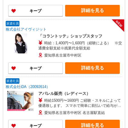
時は追加で残業手当支給 ※月3万円まで交通費支
島屋5F ■各線「名古屋駅」より徒歩1分
給 ※試用期間（2〜3ヶ月）も同条件 【手当】固
詳細を見る
キープ
定残業手当／資格手当／店舗職制手当／住宅手当
（実家外かつ賃貸の場合のみ別途支給）※入社時
から支給／特別手当 ※手当の種類はエリアにより
NEW
派遣社員
異なります。詳細は面接時にお尋ねください。 ＼
株式会社アイヴィジット
入社２大特典キャンペーン実施中！／※詳細は備
「コラントッテ」ショップスタッフ
考欄にて
時給：1,400円〜1,600円（経験による） ※交
通費全額支給※残業代全額支給
愛知県名古屋市中村区
詳細を見る
キープ
派遣社員
株式会社iDA（20092614）
アパレル販売（レディース）
時給1500円〜1600円 ご経験・スキルによって
優遇致します。 スマホで簡単に前払いで給与が受
け取れます（条件・上限有）
愛知県名古屋市中村区 名古屋駅直結
詳細を見る
キープ