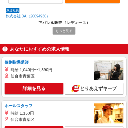
派遣社員
株式会社iDA（20094936）
アパレル販売（レディース）
時給1500円〜1550円 ご経験・スキルにより考
もっと見る
慮致します スマホでかんたんに前払いで給与が受
け取れます（※上限、条件あり）
愛知県名古屋市中村区 JR線・名鉄線・近鉄
線・地下鉄・臨海高速鉄道 名古屋駅直結
あなたにおすすめの求人情報
詳細を見る
キープ
個別指導講師
時給 1,040円〜1,390円
派遣社員
仙台市青葉区
株式会社iDA（20080166）
ラグジュアリー販売
詳細を見る
とりあえずキープ
時給1500円〜1600円 ご経験・スキルにより考
慮致します スマホでかんたんに前払いで給与が受
け取れます（※上限、条件あり）
愛知県名古屋市中村区 JR線・名鉄線・近鉄
ホールスタッフ
線・地下鉄・臨海高速鉄道 名古屋駅直結
時給 1,150円
仙台市青葉区
詳細を見る
キープ