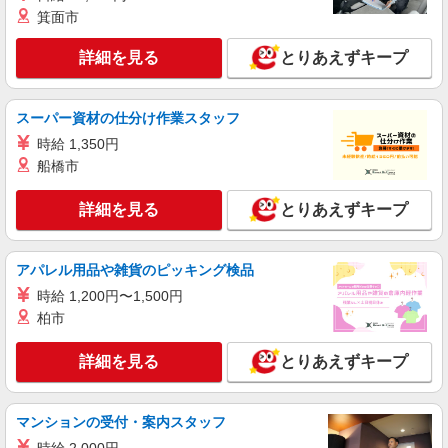
派遣社員
箕面市
株式会社iDA（20094769）
アパレル販売（レディース）
詳細を見る
とりあえずキープ
時給1500円〜1600円 ご経験・スキルにより考
慮致します スマホでかんたんに前払いで給与が受
け取れます（※上限、条件あり）
スーパー資材の仕分け作業スタッフ
愛知県名古屋市中村区 JR線・名鉄線・近鉄
線・地下鉄・臨海高速鉄道 名古屋駅直結
時給 1,350円
船橋市
詳細を見る
キープ
詳細を見る
とりあえずキープ
派遣社員
株式会社iDA（20087063）
アパレル販売（レディース）
アパレル用品や雑貨のピッキング検品
時給1500円〜1550円 ご経験・スキルにより考
時給 1,200円〜1,500円
慮致します スマホで簡単に前払いで給与が受け取
柏市
れます（上限・条件あり）
愛知県名古屋市中村区 JR線・名鉄線・近鉄
線・地下鉄・臨海高速鉄道 名古屋駅直結
詳細を見る
とりあえずキープ
詳細を見る
キープ
マンションの受付・案内スタッフ
派遣社員