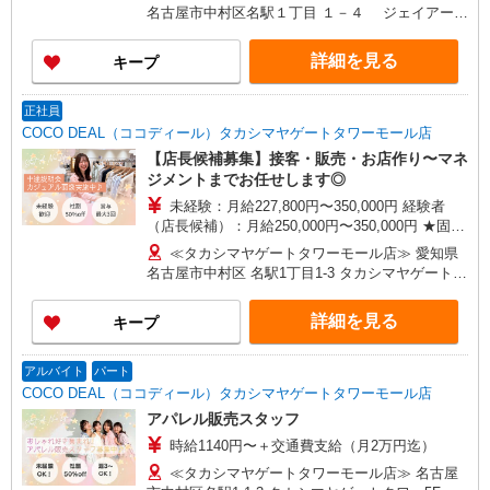
考慮 ※固定残業時間は1ヶ月あたり20時間、超過
寺MIO店／阪神梅田本店／京都ポルタ店／阪急西
名古屋市中村区名駅１丁目 １－４ ジェイアール
時は追加で残業手当支給 ※月3万円まで交通費支
宮ガーデンズ店 ルクアイーレ大阪店／岡山一番街
名古屋タカシマヤ５Ｆ
給 ※試用期間（2〜3ヶ月）も同条件 【手当】固
店／ミナモア広島店／博多阪急店／天神ソラリア
詳細を見る
キープ
定残業手当／資格手当／店舗職制手当／住宅手当
プラザ店 ▽他、詳しくは備考をご参照ください。
（実家外かつ賃貸の場合のみ別途支給）※入社時
から支給／特別手当 ※手当の種類はエリアにより
正社員
異なります。詳細は面接時にお尋ねください。 ＼
COCO DEAL（ココディール）タカシマヤゲートタワーモール店
入社２大特典キャンペーン実施中！／※詳細は備
【店長候補募集】接客・販売・お店作り〜マネ
考欄にて
ジメントまでお任せします◎
未経験：月給227,800円〜350,000円 経験者
（店長候補）：月給250,000円〜350,000円 ★固定
残業手当：28,800円（月給に含む） ※経験・能力
≪タカシマヤゲートタワーモール店≫ 愛知県
考慮 ※固定残業時間は1ヶ月あたり20時間、超過
名古屋市中村区 名駅1丁目1-3 タカシマヤゲートタ
時は追加で残業手当支給 ※月3万円まで交通費支
ワー5F
給 ※試用期間（2〜3ヶ月）も同条件 【手当】固
詳細を見る
キープ
定残業手当／資格手当／店舗職制手当／住宅手当
（実家外かつ賃貸の場合のみ別途支給）※入社時
から支給／特別手当 ※手当の種類はエリアにより
アルバイト
パート
異なります。詳細は面接時にお尋ねください。
COCO DEAL（ココディール）タカシマヤゲートタワーモール店
アパレル販売スタッフ
時給1140円〜＋交通費支給（月2万円迄）
≪タカシマヤゲートタワーモール店≫ 名古屋