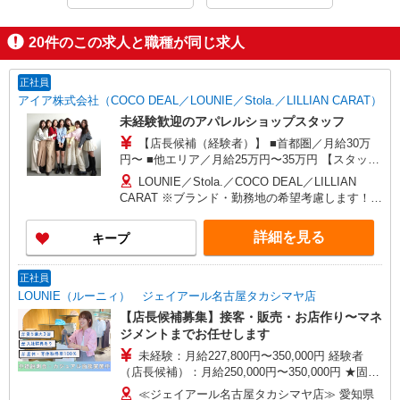
20
件のこの求人と職種が同じ求人
正社員
アイア株式会社（COCO DEAL／LOUNIE／Stola.／LILLIAN CARAT）
未経験歓迎のアパレルショップスタッフ
【店長候補（経験者）】 ■首都圏／月給30万
円〜 ■他エリア／月給25万円〜35万円 【スタッ
フ】 ■首都圏／月給24万3,800円〜40万円 ■大阪／
LOUNIE／Stola.／COCO DEAL／LILLIAN
月給23万3,500円〜35万円 ■京都、兵庫、愛知、岐
CARAT ※ブランド・勤務地の希望考慮します！※
阜、福岡／月給22万7,800円〜35万円 ■他エリア／
転勤なし 更に東京、神奈川、千葉、埼玉、北海
月給22万2,100円〜35万円 固定残業手当含む（1ヶ
道、宮城（仙台）、愛知、岐阜、大阪、兵庫、京
詳細を見る
キープ
月あたり20時間）※超過時は追加支給 首都圏エリ
都、和歌山、岡山、広島、愛媛、福岡、長崎、宮
ア：30,800円 大阪：29,500円 京都、兵庫、愛知、
崎、熊本などの各店舗で募集しています。
岐阜、福岡：28,800円 他：28,100円 ※経験・能力
【COCO DEAL】 札幌PARCO店 ルミネ新宿
正社員
考慮 ※試用期間3ヶ月も同条件（首都圏：店長候
LUMINE2店／ルミネ池袋店／ルミネ横浜／ルミネ
LOUNIE（ルーニィ） ジェイアール名古屋タカシマヤ店
補は月給27万円〜）
大宮店／ルミネ有楽町店 ルミネ立川店／ルミネ町
【店長候補募集】接客・販売・お店作り〜マネ
田店／池袋PARCO店／東京スカイツリータウン・
ジメントまでお任せします
ソラマチ店 イクスピアリ店／イオンレイクタウン
未経験：月給227,800円〜350,000円 経験者
店／ジョイナス店／テラスモール湘南店 タカシマ
（店長候補）：月給250,000円〜350,000円 ★固定
ヤ ゲートタワーモール店／イオンモール各務原イ
残業手当：28,800円（月給に含む） ※経験・能力
ンター店／イオン大高SC店 なんばCITY店／天王
≪ジェイアール名古屋タカシマヤ店≫ 愛知県