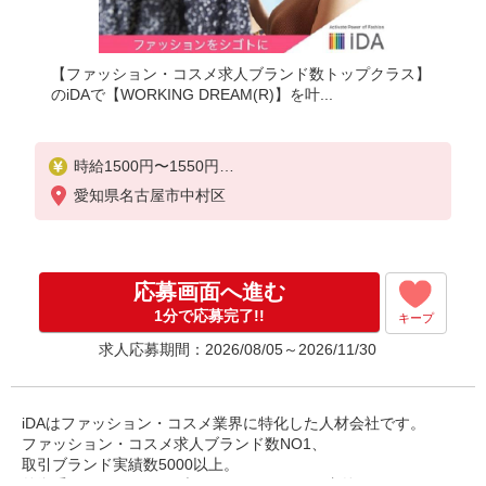
【ファッション・コスメ求人ブランド数トップクラス】
のiDAで【WORKING DREAM(R)】を叶...
時給1500円〜1550円
ご経験・スキルにより考慮致します
愛知県名古屋市中村区
スマホでかんたんに前払いで給与が受け取れます（
※上限、条件あり）
応募画面へ進む
1分で応募完了!!
キープ
求人応募期間：2026/08/05～2026/11/30
iDAはファッション・コスメ業界に特化した人材会社です。
ファッション・コスメ求人ブランド数NO1、
取引ブランド実績数5000以上。
外資系ラグジュアリーブランド・コスメ・国内外の