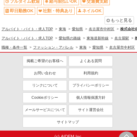
フルタイム歓迎
給与前払いOK
交通費支給
即日勤務OK
社割・特典あり
ネイルOK
もっと見る
アルバイト・バイト・求人TOP
東海
愛知県
名古屋市中村区
株式会社i
アルバイト・バイト・求人TOP
愛知県の路線
東海道新幹線
名古屋駅
職種・条件一覧
ファッション・アパレル
東海
愛知県
名古屋市中村区
掲載ご希望のお客様へ
よくある質問
お問い合わせ
利用規約
リンクについて
プライバシーポリシー
Cookieポリシー
個人情報保護方針
メールサービスについて
サイト運営会社
サイトマップ
(c) AIDEM Inc.