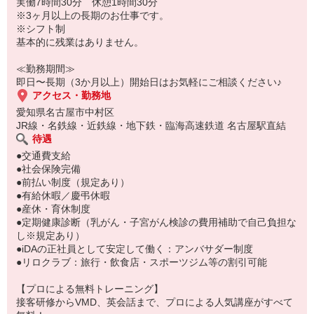
＼おすすめPOINT／
実働7時間30分 休憩1時間30分
・未経験歓迎
※3ヶ月以上の長期のお仕事です。
・ブランド研修や商品説明会ありで安心
※シフト制
・ネイル、マツエク、つけまつ毛OK
基本的に残業はありません。
・制服支給で無駄な出費ナシ
・社員へのステップアップも可能
≪勤務期間≫
即日〜長期（3か月以上）開始日はお気軽にご相談ください♪
アクセス・勤務地
愛知県名古屋市中村区
JR線・名鉄線・近鉄線・地下鉄・臨海高速鉄道 名古屋駅直結
待遇
●交通費支給
●社会保険完備
●前払い制度（規定あり）
●有給休暇／慶弔休暇
●産休・育休制度
●定期健康診断（乳がん・子宮がん検診の費用補助で自己負担な
し※規定あり）
●iDAの正社員として安定して働く：アンバサダー制度
●リロクラブ：旅行・飲食店・スポーツジム等の割引可能
【プロによる無料トレーニング】
接客研修からVMD、英会話まで、プロによる人気講座がすべて