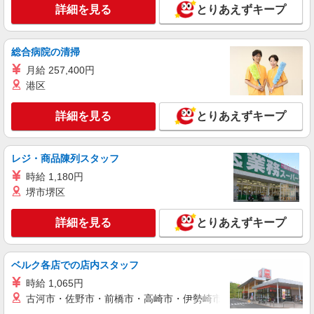
詳細を見る
とりあえずキープ
派遣社員
株式会社iDA（20094787）
ラグジュアリー販売
総合病院の清掃
時給1500円〜1600円 ご経験・スキルにより考
月給 257,400円
慮致します
港区
愛知県名古屋市中村区 JR線・名鉄線・近鉄
線・地下鉄・臨海高速鉄道 名古屋駅直結
詳細を見る
とりあえずキープ
詳細を見る
キープ
レジ・商品陳列スタッフ
派遣社員
時給 1,180円
株式会社iDA（20098532）
堺市堺区
ラグジュアリー販売
時給1500円〜1600円 ご経験・スキルにより考
詳細を見る
とりあえずキープ
慮致します スマホでかんたんに前払いで給与が受
け取れます（※上限、条件あり）
愛知県名古屋市中村区 JR線・名鉄線・近鉄
線・地下鉄・臨海高速鉄道 名古屋駅直結
ベルク各店での店内スタッフ
時給 1,065円
詳細を見る
キープ
古河市・佐野市・前橋市・高崎市・伊勢崎市・太田市・館林市・