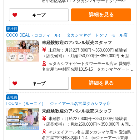
市中村区名駅1-1-3 タカシマヤゲートタワー5F
詳細を見る
キープ
正社員
COCO DEAL（ココディール） タカシマヤゲートタワーモール店
未経験歓迎のアパレル販売スタッフ
未経験：月給227,800円〜350,000円 経験者
（店長候補）：月給250,000円〜350,000円 ★固定
残業手当：28,800円（月給に含む） ※経験・能力
≪タカシマヤゲートタワーモール店≫ 愛知県
考慮 ※固定残業時間は1ヶ月あたり20時間、超過
名古屋市中村区名駅1015-15 タカシマヤゲートタ
時は追加で残業手当支給 ※月3万円まで交通費支
ワー5F ■各線「名古屋駅」より徒歩1分
給 ※試用期間（2〜3ヶ月）も同条件 【手当】固
詳細を見る
キープ
定残業手当／資格手当／店舗職制手当／住宅手当
（実家外かつ賃貸の場合のみ別途支給）※入社時
から支給／特別手当 ※手当の種類はエリアにより
正社員
異なります。詳細は面接時にお尋ねください。
LOUNIE（ルーニィ） ジェイアール名古屋タカシマヤ店
未経験歓迎のアパレル販売スタッフ
未経験：月給227,800円〜350,000円 経験者
（店長候補）：月給250,000円〜350,000円 ★固定
残業手当：28,800円（月給に含む） ※経験・能力
≪ジェイアール名古屋タカシマヤ店≫ 愛知県
考慮 ※固定残業時間は1ヶ月あたり20時間、超過
名古屋市中村区名駅1-1-4 ㈱ジェーアール東海高