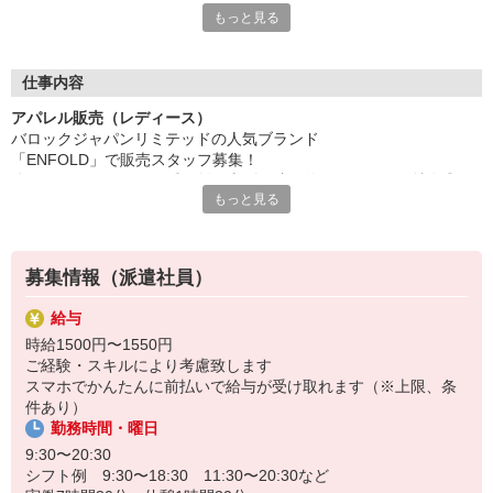
もっと見る
有名アパレルブランドでの様々なお仕事を御紹介しております
ファッション・コスメの研修に特化した「iDAカレッジ」
販売や美容、PRなど、各分野に特化した
仕事内容
5種類の講座でスキルアップを図ることができます。
アパレル販売（レディース）
興味はあるけれどファッション・コスメ業界が初めてで
バロックジャパンリミテッドの人気ブランド
どのように始めたら良いか分からない方、
「ENFOLD」で販売スタッフ募集！
販売スキルに磨きをかけたい現職の方、
体のフォルムをあえて隠し創り上げる造形的なフォルムが特徴◎
様々なご要望にお応えできる幅広いカリキュラムをご用意。
もっと見る
iDAにご登録頂いた方は、全ての研修が無料でご参加頂けます
【仕事内容】
●お客様へのお声がけ
●商品のご提案・販売
募集情報（派遣社員）
●フィッティング対応
●店内ディスプレイ
給与
●検品・納品作業
時給1500円〜1550円
●在庫管理
ご経験・スキルにより考慮致します
●売上入力などPC事務作業
スマホでかんたんに前払いで給与が受け取れます（※上限、条
件あり）
【店舗】ジェイアール名古屋タカシマヤ
勤務時間・曜日
【期間】長期／週5日勤務
【服装】制服支給 ※社販も可能
9:30〜20:30
シフト例 9:30〜18:30 11:30〜20:30など