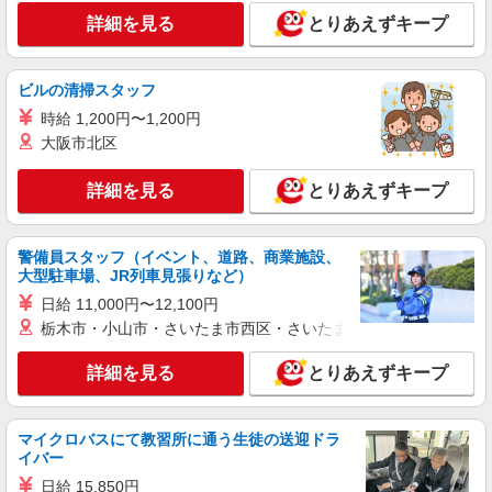
派遣社員
詳細を見る
とりあえずキープ
株式会社iDA（20060814）
ラグジュアリー販売
ビルの清掃スタッフ
時給1650円〜1650円 ご経験・スキルにより考
慮致します スマホでかんたんに前払いで給与が受
時給 1,200円〜1,200円
け取れます（※上限、条件あり）
愛知県名古屋市中村区 JR線・名鉄線・近鉄
大阪市北区
線・地下鉄・臨海高速鉄道 名古屋駅直結
詳細を見る
とりあえずキープ
詳細を見る
キープ
警備員スタッフ（イベント、道路、商業施設、
派遣社員
大型駐車場、JR列車見張りなど）
株式会社iDA（20099941）
日給 11,000円〜12,100円
アパレル販売（レディース）
栃木市・小山市・さいたま市西区・さいたま市岩槻区・久喜市・
時給1600円〜1700円 ご経験・スキルにより考
慮 スマホでかんたんに前払いで給与が受け取れま
詳細を見る
とりあえずキープ
す（※上限、条件あり）
愛知県名古屋市中村区 JR線・名鉄線・近鉄
線・地下鉄・臨海高速鉄道 名古屋駅直結
マイクロバスにて教習所に通う生徒の送迎ドラ
詳細を見る
キープ
イバー
日給 15,850円