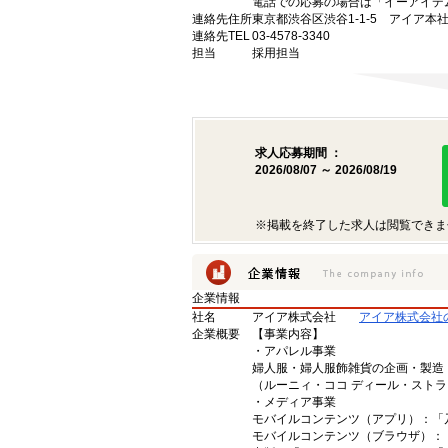
電話での応募の場合は「イーアイデ
連絡先住所
東京都渋谷区渋谷1-1-5 アイア本
連絡先TEL
03-4578-3340
担当
採用担当
求人応募期間 ：
2026/08/07 ～ 2026/08/19
※掲載を終了した求人は閲覧できま
企業情報
社名
アイア株式会社
アイア株式会社
企業概要
【事業内容】
・アパレル事業
婦人服・婦人服飾雑貨の企画・製造
（ルーニィ・ココ ディール・スト
・メディア事業
モバイルコンテンツ（アプリ）：「
モバイルコンテンツ（ブラウザ）：