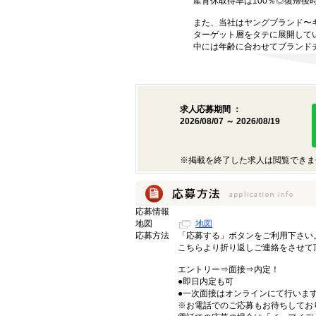
産育休取得率は100％◎復帰後
また、当社はヤングブランド〜
ターゲット層をタテに展開して
中には年齢に合わせてブランド
求人応募期間 ：
2026/08/07 ～ 2026/08/19
※掲載を終了した求人は閲覧できま
応募情報
地図
地図
応募方法
「応募する」ボタンをご利用下さい
こちらより折り返しご連絡をさせて
エントリー⇒面接⇒内定！
●即日内定も可
●一次面接はオンラインにて行いま
※お電話でのご応募もお待ちしてお