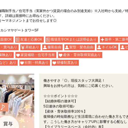
舗職制手当／住宅手当（実家外かつ賃貸の場合のみ別途支給）※入社時から支給／
す。詳細は面接時にお尋ねください。
り〜マネジメントまでお任せします◎
タカシマヤゲートタワー5F
b面接OK
友達と応募OK
職場見学OKまたは説明会あり
新卒・第二新
・賞与あり
昇給あり
服装自由
髪型・髪色自由
ネイルOK
保険あり
家賃補助・住宅手当有
産休・育休取得実績あり
など）あり
社割・特典あり
研修制度あり
働きやすさ「◎」現役スタッフ大満足！
興味をお持ちの方は、気軽にご応募ください。
☆☆☆ポイント☆☆☆
【結婚休暇の連休可】
5日連休の取得可能♪
【産休・育休取得率100％】
復帰後の時短勤務など生活環境に合わせた働き方もで
す。こうした働き方がキャリアUPに影響する心配なし
【ライブラリースペース（会社内）有】