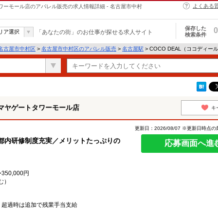
よくある
タワーモール店のアパレル販売の求人情報詳細 - 名古屋市中村
保存した
0
リア選択
「あなたの街」のお仕事が探せる求人サイト
検索条件
名古屋市中村区
>
名古屋市中村区のアパレル販売
>
名古屋駅
> COCO DEAL（ココデ
シマヤゲートタワーモール店
キ
更新日：2026/08/07 ※更新日時点
・都内研修制度充実／メリットたっぷりの
応募画面へ進
50,000円
む）
、超過時は追加で残業手当支給