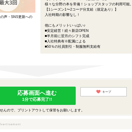
様々な分野の本を常備！ショップスタッフの利用可能
【1シーズン1〜2コーデ分支給（規定あり）】
入社時期の影響なし！
の声・SNS更新への
他にもメリットいっぱい♪
■安定経営！続々新店OPEN
■半月前に翌月のシフト完成
■入社特典有※配属による
■50％の社員割引・制服無料支給有
応募画面へ進む
キープ
1分で応募完了!!
せんので、プリントアウトして保管をお願いします。