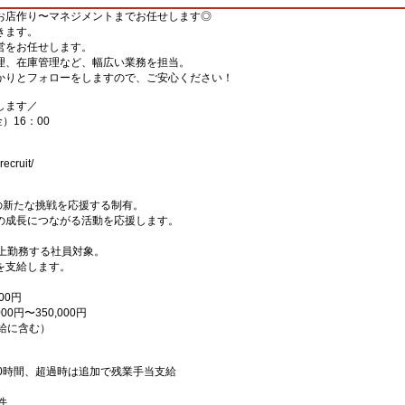
お店作り〜マネジメントまでお任せします◎
きます。
営をお任せします。
理、在庫管理など、幅広い業務を担当。
かりとフォローをしますので、ご安心ください！
します／
金）16：00
ecruit/
の新たな挑戦を応援する制有。
の成長につながる活動を応援します。
上勤務する社員対象。
を支給します。
00円
0円〜350,000円
月給に含む）
0時間、超過時は追加で残業手当支給
件