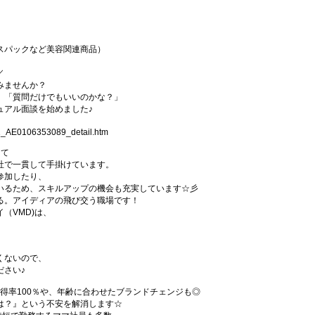
スパックなど美容関連商品）
／
みませんか？
」「質問だけでもいいのかな？」
ュアル面談を始めました♪
01_AE0106353089_detail.htm
して
社で一貫して手掛けています。
参加したり、
いるため、スキルアップの機会も充実しています☆彡
る。アイディアの飛び交う職場です！
（VMD)は、
。
くないので、
ださい♪
得率100％や、年齢に合わせたブランドチェンジも◎
は？』という不安を解消します☆