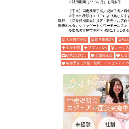
※試用期間（2〜3ヶ月）も同条件
【手当】固定残業手当／資格手当／店
※手当の種類はエリアにより異なりま
職種
【店長候補募集】接客・販売・お店作
勤務地
≪タカシマヤゲートタワーモール店≫
愛知県名古屋市中村区 名駅1丁目1-3 
入社日応相談
即日勤務OK
We
学歴不問
ブランクOK
ボーナス
残業ほぼなし
交通費支給
社会
各種手当（家族・役職・インセンティブ