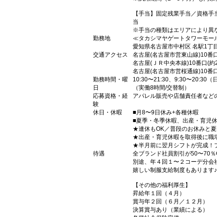
【手当】固定残業手当／資格手
当
※手当の種類はエリアにより異
勤務地
≪タカシマヤゲートタワーモー
愛知県名古屋市中村区 名駅1丁目
交通アクセス
名古屋(名古屋市営東山線)10番口
名古屋(ＪＲ中央本線)10番口(約2
名古屋(名古屋市営桜通線)10番口
勤務時間・曜
10:30〜21:30、9:30〜20:30
日
（実働8時間/交替制）
応募資格・経
アパレル販売や店舗責任者など
験
休日・休暇
■月8〜9日休み+各種休暇
■夏季・冬季休暇、出産・育児
★連休もOK／普段のお休みと
★出産・育児休暇を取得後に職
★半月前に翌月シフトが完成！
待遇
全ブランド社員割引が50〜70％
別途、年４回１〜２コーデ分会
嬉しい制服支給制度もあります
【その他の福利厚生】
昇給年１回（４月）
賞与年２回（６月／１２月）
決算賞与あり（業績による）