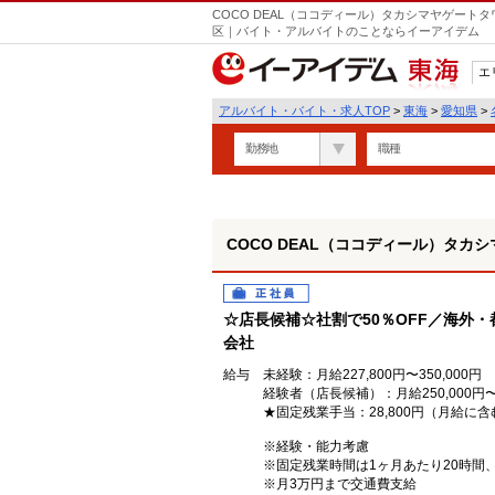
COCO DEAL（ココディール）タカシマヤゲート
区｜バイト・アルバイトのことならイーアイデム
エ
東海
アルバイト・バイト・求人TOP
>
東海
>
愛知県
>
勤務地
職種
COCO DEAL（ココディール）タカ
正社員
☆店長候補☆社割で50％OFF／海外
会社
給与
未経験：月給227,800円〜350,000円
経験者（店長候補）：月給250,000円〜3
★固定残業手当：28,800円（月給に含
※経験・能力考慮
※固定残業時間は1ヶ月あたり20時間
※月3万円まで交通費支給