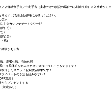
当／店舗職制手当／住宅手当（実家外かつ賃貸の場合のみ別途支給）※入社時から
なります。詳細は面接時にお尋ねください。
ル店≫
1-3 タカシマヤゲートタワー5F
(約1分)
分)
(約1分)
（日・祝）
の経験がある方
休暇、慶弔休暇、有給休暇
夏季・冬季休暇を組み合わせて旅行に行くこともできます！
場復帰したスタッフも多数活躍中です！
プライベートの予定も組みやすい！
OFF適用！
社からプレゼントする
♪（規定あり）