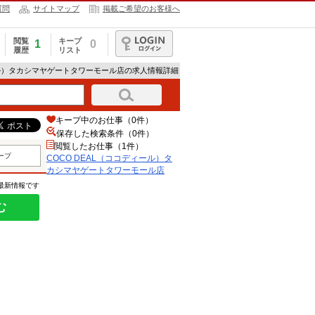
質問
サイトマップ
掲載ご希望のお客様へ
閲覧
キープ
1
0
履歴
リスト
ログイン
ィール）タカシマヤゲートタワーモール店の求人情報詳細
キープ中のお仕事（0件）
保存した検索条件（
0
件）
閲覧したお仕事（1件）
ープ
COCO DEAL（ココディール）タ
カシマヤゲートタワーモール店
の最新情報です
む