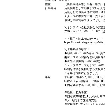
職種
【店長候補募集】接客・販売・
仕事内容
店長候補として勤務していただ
店長としてお店全体の管理・運
スタッフの教育や予算・売上管
最初は本社営業スタッフがしっ
＼オンライン会社説明会を実施
7/30（木）13：00 ／ 8/7（
＼＊採用＊Instagramページ／
https://www.instagram.com/aiia_r
＼永年勤続表彰有／
◆勤続5年・15年の節目に社員
趣味・スキル習得など社員自身
◆海外研修実施（2025年度）
ショップスタッフとして10年以
特別な体験を後押しする支援金
※今年は韓国に行きました
給与
未経験：月給227,800円〜350,0
経験者（店長候補）：月給250,00
★固定残業手当：28,800円（
※経験・能力考慮
※固定残業時間は1ヶ月あたり2
※月3万円まで交通費支給
※試用期間（2〜3ヶ月）も同条