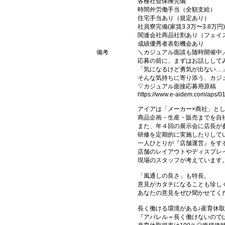
各種社会保険完備
時間外労働手当（全額支給）
住宅手当あり（規定あり）
社員寮完備(家賃3.3万〜3.8万円)
関連会社商品社割あり（フェイ
成績優秀者表彰機会あり
備考
＼カジュアル面談も随時開催中
応募の前に、まずはお話しして
「気になるけど勇気が出ない…
そんな気持ちに寄り添う、カジ
▽カジュアル面接応募用原稿
https://www.e-aidem.com/aps/
アイアは「メーカー×商社」と
商品企画・生産・販売までを自
また、年４回の展示会に店長が
研修を定期的に実施したりして
一人ひとりが『店舗運営』をす
店舗のレイアウトやディスプレイ
現場のスタッフが考えています
「風通しの良さ」も特長。
意見がカタチになることも珍し
あなたの意見をぜひ聞かせてく
長く働ける環境がある♪産育休取
『アパレル＝長く働けないので