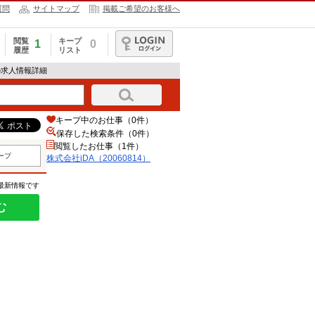
質問
サイトマップ
掲載ご希望のお客様へ
閲覧
キープ
1
0
履歴
リスト
ログイン
）の求人情報詳細
キープ中のお仕事（0件）
保存した検索条件（
0
件）
閲覧したお仕事（1件）
ープ
株式会社iDA（20060814）
の最新情報です
む