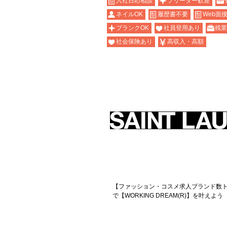
入社日応相談
フリーター歓迎
ネイルOK
履歴書不要
Web面接
ブランクOK
社員登用あり
残業
社会保険あり
高収入・高額
【ファッション・コスメ求人ブランド数ト
で【WORKING DREAM(R)】を叶えよう