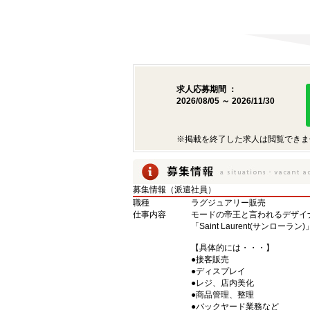
求人応募期間 ：
2026/08/05 ～ 2026/11/30
※掲載を終了した求人は閲覧できま
募集情報（派遣社員）
職種
ラグジュアリー販売
仕事内容
モードの帝王と言われるデザイ
「Saint Laurent(サンロー
【具体的には・・・】
●接客販売
●ディスプレイ
●レジ、店内美化
●商品管理、整理
●バックヤード業務など