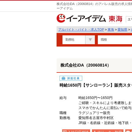
株式会社iDA（20060814）のアパレル販売の求
ーアイデム
エ
東海
アルバイト・バイト・求人TOP
>
東海
>
愛知県
>
勤務地
職種
株式会社iDA（20060814）
派遣社員
時給1650円【サンローラン】販売スタ
給与
時給1650円〜1650円
ご経験・スキルにより考慮致しま
スマホでかんたんに前払いで給与
職種
ラグジュアリー販売
勤務地
愛知県名古屋市中村区
JR線・名鉄線・近鉄線・地下鉄