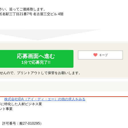
さい。追ってご連絡致します。
名駅三丁目21番7号 名古屋三交ビル 4階
応募画面へ進む
キープ
1分で応募完了!!
せんので、プリントアウトして保管をお願いします。
株式会社iDA（アイ・ディ・エー）の他の求人をみる
ン業界に特化した人材ビジネス業
ント事業
可番号：般27-010295）