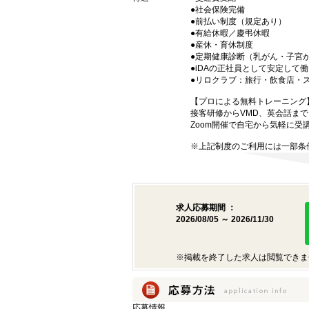
●社会保険完備
●前払い制度（規定あり）
●有給休暇／慶弔休暇
●産休・育休制度
●定期健康診断（乳がん・子宮
●iDAの正社員として安定して
●リロクラブ：旅行・飲食店・
【プロによる無料トレーニング
接客研修からVMD、英会話ま
Zoom開催で自宅から気軽に受
※上記制度のご利用には一部条
求人応募期間 ：
2026/08/05 ～ 2026/11/30
※掲載を終了した求人は閲覧できま
応募情報