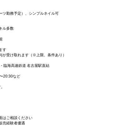
ーツ勤務予定）、シンプルネイル可
キル多数
能
ます
与が受け取れます（※上限、条件あり）
・臨海高速鉄道 名古屋駅直結
〜20:30など
す。
面はご相談ください
販売経験者優遇