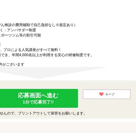
がん検診の費用補助で自己負担なし※規定あり）
働く：アンバサダー制度
スポーツジム等の割引可能
】
で、プロによる人気講座がすべて無料！
講でき、年間4,000名以上が利用する安心の研修制度です。
件がございます
応募画面へ進む
キープ
1分で応募完了!!
せんので、プリントアウトして保管をお願いします。