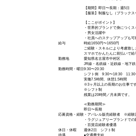
【期間】即日〜長期：週5日
【服装】制服なし（ブラックス
【ここがポイント】
・世界的ブランドで身につくス
・男女活躍中
・社員へのステップアップも可
給与
時給1650円〜1650円
ご経験・スキルにより考慮致し
スマホでかんたんに前払いで給
勤務地
愛知県名古屋市中村区
JR線・名鉄線・近鉄線・地下鉄
勤務時間・曜日
9:30〜20:30
シフト例 9:30〜18:30 11:30
実働7.5時間、休憩1.5時間
※3ヶ月以上の長期のお仕事で
※シフト制
残業は20時間／月未満です。
≪勤務期間≫
即日〜長期
応募資格・経験
・アパレル販売経験者 ※経験
・ラグジュアリーブランドでの
・百貨店経験者優遇
休日・休暇
週休2日 シフト制
待遇
●交通費支給