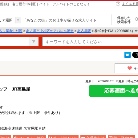
よくある
人情報詳細 - 名古屋市中村区｜バイト・アルバイトのことならイ
保存した
0
リア選択
「あなたの街」のお仕事が探せる求人サイト
検索条件
名古屋市中村区
>
名古屋市中村区のアパレル販売
>
名古屋駅
> 株式会社iDA（20060814
キ
更新日：2026/08/05 ※更新日時点
ッフ JR高島屋
応募画面へ進
す
が受け取れます（※上限、条件あり）
・臨海高速鉄道 名古屋駅直結