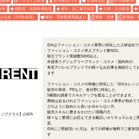
登録制
フルタイム歓迎
給与前払いOK
交通費支給
即日勤務OK
OK
経験者・有資格者歓迎
新卒・第二新卒歓迎
主婦・主夫歓迎
少なめ（月20h未満）
産休・育休取得実績あり
禁煙・分煙
駅直結・
iDAはファッション・コスメ業界に特化した人材会社
ファッション・コスメ求人ブランド数NO1、
取引ブランド実績数5000以上。
外資系ラグジュアリーブランド・コスメ・国内外の
有名アパレルブランドでの様々なお仕事を御紹介して
ます
ファッション・コスメの研修に特化した「iDAカレッ
販売や美容、PRなど、各分野に特化した
5種類の講座でスキルアップを図ることができます。
興味はあるけれどファッション・コスメ業界が初めて
どのように始めたら良いか分からない方、
販売スキルに磨きをかけたい現職の方、
ップクラス】のiDA
様々なご要望にお応えできる幅広いカリキュラムをご
意。
iDAにご登録頂いた方は、全ての研修が無料でご参加
す