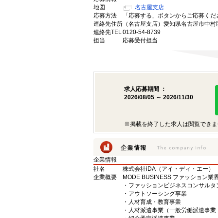
地図
名古屋支店
応募方法
「応募する」ボタンからご応募くだ
連絡先住所
（名古屋支店）愛知県名古屋市中村区
連絡先TEL
0120-54-8739
担当
応募受付担当
求人応募期間 ：
2026/08/05 ～ 2026/11/30
※掲載を終了した求人は閲覧できま
企業情報
社名
株式会社iDA（アイ・ディ・エー）
企業概要
MODE BUSINESS ファッショ
・ファッションビジネスコンサルタ
・アウトソーシング事業
・人材育成・教育事業
・人材派遣事業（一般労働派遣事業 許