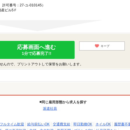
可番号：27-ユ-010145）
興産ビル5Ｆ
応募画面へ進む
キープ
1分で応募完了!!
せんので、プリントアウトして保管をお願いします。
同じ雇用形態から求人を探す
派遣社員
フルタイム歓迎
給与前払いOK
交通費支給
即日勤務OK
ネイルOK
履歴書不