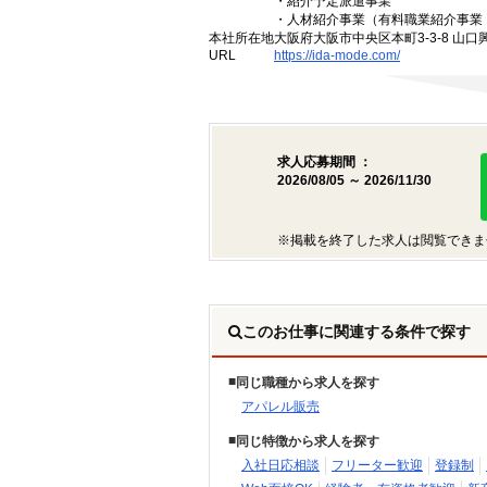
・紹介予定派遣事業
・人材紹介事業（有料職業紹介事業 許
本社所在地
大阪府大阪市中央区本町3-3-8 山口
URL
https://ida-mode.com/
求人応募期間 ：
2026/08/05 ～ 2026/11/30
※掲載を終了した求人は閲覧できま
このお仕事に関連する条件で探す
同じ職種から求人を探す
アパレル販売
同じ特徴から求人を探す
入社日応相談
フリーター歓迎
登録制