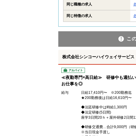
同じ職種の求人
同じ特徴の求人
こ
株式会社シンコーハイウェイサービス
アルバイト
≪夜勤専門×高日給≫ 研修中も週払い
お仕事を◎
給与
日給17,410円〜 ※200勤務迄
★200勤務後は日給16,610円〜
◆法廷研修中は時給1,300円
◆法定研修(5日間)
座学3日間20ｈ＋屋外研修2日間1
◆研修交通費…合計9,000円（研修1
※当日現金手渡し