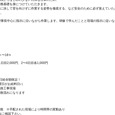
業務基礎を身につけていただきます。
側に決して背を向けずに作業する姿勢を徹底する、など安全のために必ず覚えていた
す。
で隊長中心に指示に沿いながら作業します。研修で学んだことと現場の指示に従いな
ｈ〜18ｈ
目2,000円、2〜4日目各1,000円
%日給全額保証！
曜日がお給料日♪）
道路工事現場
解散流れになります
解散 ※手配された現場により時間帯の変動あり
等はご相談下さい。