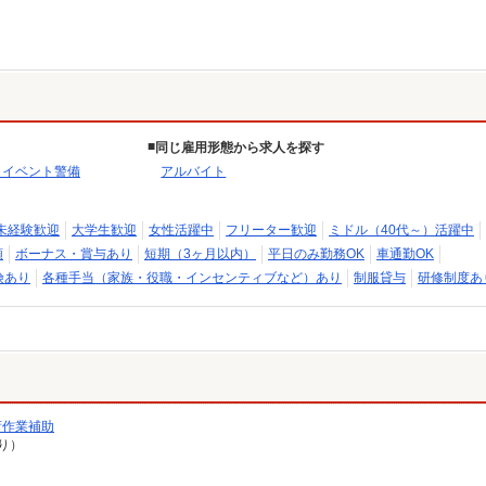
同じ雇用形態から求人を探す
・イベント警備
アルバイト
未経験歓迎
大学生歓迎
女性活躍中
フリーター歓迎
ミドル（40代～）活躍中
額
ボーナス・賞与あり
短期（3ヶ月以内）
平日のみ勤務OK
車通勤OK
険あり
各種手当（家族・役職・インセンティブなど）あり
制服貸与
研修制度あ
荷作業補助
り）