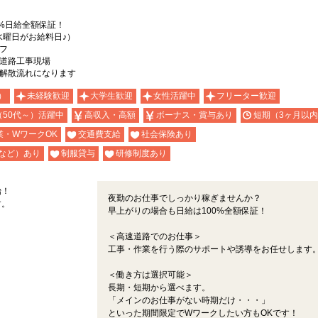
0%日給全額保証！
水曜日がお給料日♪）
フ
道路工事現場
解散流れになります
）
未経験歓迎
大学生歓迎
女性活躍中
フリーター歓迎
（50代～）活躍中
高収入・高額
ボーナス・賞与あり
短期（3ヶ月以
業・WワークOK
交通費支給
社会保険あり
など）あり
制服貸与
研修制度あり
始！
夜勤のお仕事でしっかり稼ぎませんか？
す。
早上がりの場合も日給は100%全額保証！
＜高速道路でのお仕事＞
工事・作業を行う際のサポートや誘導をお任せします
＜働き方は選択可能＞
長期・短期から選べます。
「メインのお仕事がない時期だけ・・・」
といった期間限定でWワークしたい方もOKです！