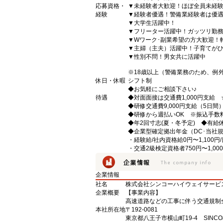
応募資格・
▼未経験者大歓迎！ほぼ全員未経
経験
▼経験者優遇！警備業経験者は優
▼大学生活躍中！
▼フリーター活躍中！ガッツリ勤
▼Wワーク･副業希望の方大歓迎！
▼主婦（主夫）活躍中！子育てが
▼性別不問！男女共に活躍中
※18歳以上（警備業務のため、例
休日・休暇
シフト制
◆お気軽にご相談下さい♪
待遇
◆対面面接は交通費1,000円支給
◆研修交通費9,000円支給（5日
◆研修から週払いOK ※振込手数
◆年2回寸志(夏・冬予定) ◆有給
◆企業型確定拠出年金（DC･当社
・経験給/社内資格給0円〜1,100円
・交通2級検定資格者750円〜1,000
企業情報
社名
株式会社シンコーハイウェイサービ
企業概要
【事業内容】
高速道路などの工事に伴う交通規制
本社所在地
〒192-0081
東京都八王子市横山町19-4 SINC