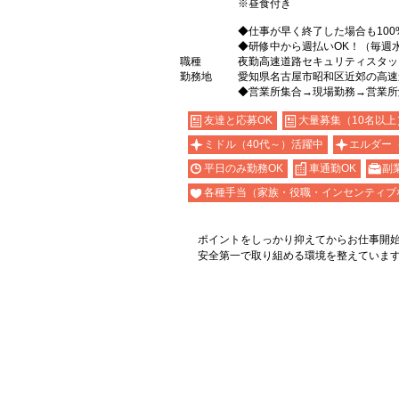
※昼食付き
◆仕事が早く終了した場合も10
◆研修中から週払いOK！（毎週
職種
夜勤高速道路セキュリティスタッ
勤務地
愛知県名古屋市昭和区近郊の高速
◆営業所集合→現場勤務→営業所
友達と応募OK
大量募集（10名以上
ミドル（40代～）活躍中
エルダー
平日のみ勤務OK
車通勤OK
副
各種手当（家族・役職・インセンティブ
ポイントをしっかり抑えてからお仕事開
安全第一で取り組める環境を整えていま