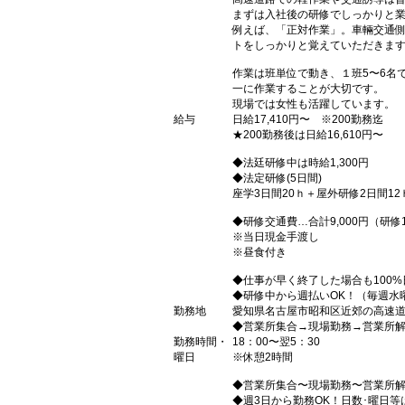
まずは入社後の研修でしっかりと
例えば、「正対作業」。車輛交通
トをしっかりと覚えていただきま
作業は班単位で動き、１班5〜6名
一に作業することが大切です。
現場では女性も活躍しています。
給与
日給17,410円〜 ※200勤務迄
★200勤務後は日給16,610円〜
◆法廷研修中は時給1,300円
◆法定研修(5日間)
座学3日間20ｈ＋屋外研修2日間12
◆研修交通費…合計9,000円（研修1日
※当日現金手渡し
※昼食付き
◆仕事が早く終了した場合も100
◆研修中から週払いOK！（毎週水
勤務地
愛知県名古屋市昭和区近郊の高速
◆営業所集合→現場勤務→営業所
勤務時間・
18：00〜翌5：30
曜日
※休憩2時間
◆営業所集合〜現場勤務〜営業所
◆週3日から勤務OK！日数･曜日