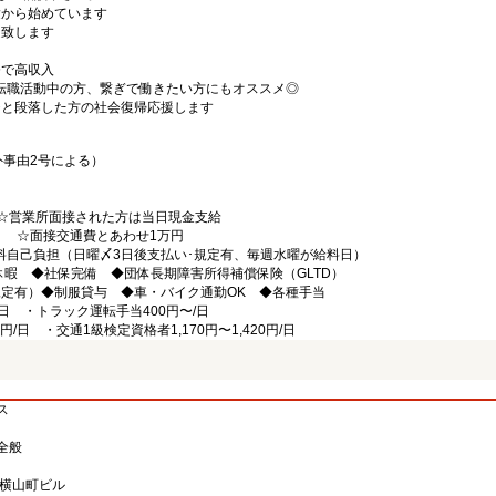
験から始めています
遇致します
務で高収入
転職活動中の方、繋ぎで働きたい方にもオススメ◎
ひと段落した方の社会復帰応援します
外事由2号による）
 ☆営業所面接された方は当日現金支給
間） ☆面接交通費とあわせ1万円
料自己負担（日曜〆3日後支払い･規定有、毎週水曜が給料日）
休暇 ◆社保完備 ◆団体長期障害所得補償保険（GLTD）
規定有）◆制服貸与 ◆車・バイク通勤OK ◆各種手当
/日 ・トラック運転手当400円〜/日
円/日 ・交通1級検定資格者1,170円〜1,420円/日
ス
全般
O横山町ビル