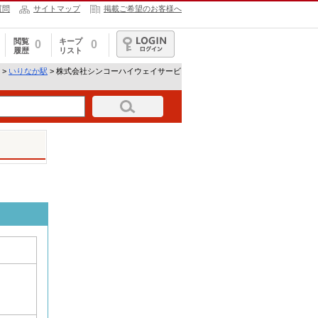
質問
サイトマップ
掲載ご希望のお客様へ
閲覧
キープ
0
0
履歴
リスト
ログイン
>
いりなか駅
> 株式会社シンコーハイウェイサービ