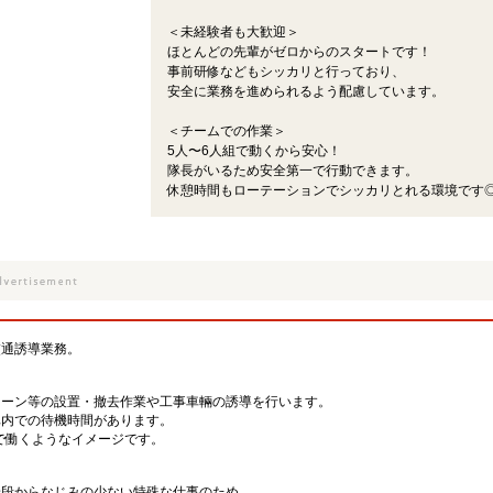
＜未経験者も大歓迎＞
ほとんどの先輩がゼロからのスタートです！
事前研修などもシッカリと行っており、
安全に業務を進められるよう配慮しています。
＜チームでの作業＞
5人〜6人組で動くから安心！
隊長がいるため安全第一で行動できます。
休憩時間もローテーションでシッカリとれる環境です
フ
交通誘導業務。
コーン等の設置・撤去作業や工事車輛の誘導を行います。
車内での待機時間があります。
間で働くようなイメージです。
普段からなじみの少ない特殊な仕事のため、