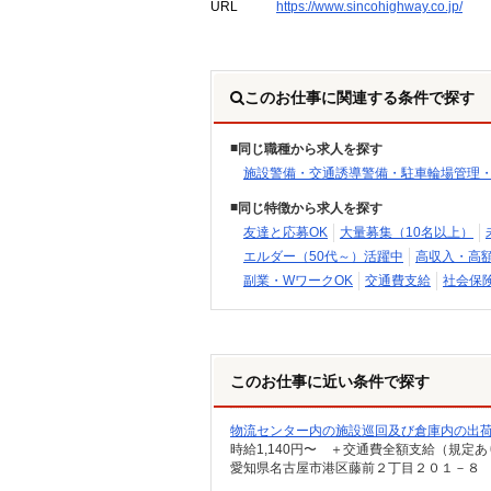
URL
https://www.sincohighway.co.jp/
このお仕事に関連する条件で探す
同じ職種から求人を探す
施設警備・交通誘導警備・駐車輪場管理
同じ特徴から求人を探す
友達と応募OK
大量募集（10名以上）
エルダー（50代～）活躍中
高収入・高
副業・WワークOK
交通費支給
社会保
このお仕事に近い条件で探す
物流センター内の施設巡回及び倉庫内の出
時給1,140円〜 ＋交通費全額支給（規定あ
愛知県名古屋市港区藤前２丁目２０１－８