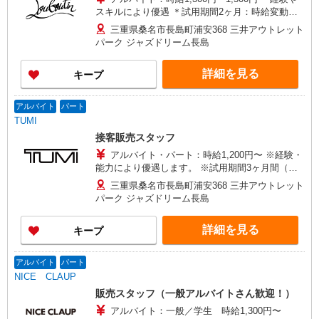
スキルにより優遇 ＊試用期間2ヶ月：時給変動な
し パートタイム：時給1,200円〜 ＊扶養内勤務、
三重県桑名市長島町浦安368 三井アウトレット
時短勤務、学生の方など ＊研修期間2ヶ月：時給
パーク ジャズドリーム長島
変動なし
詳細を見る
キープ
アルバイト
パート
TUMI
接客販売スタッフ
アルバイト・パート：時給1,200円〜 ※経験・
能力により優遇します。 ※試用期間3ヶ月間（条
件変更無し） ※入社お祝金 20,000円（試用期間
三重県桑名市長島町浦安368 三井アウトレット
終了後支給） ※予算達成インセンティブ 月／
パーク ジャズドリーム長島
15,000円
詳細を見る
キープ
アルバイト
パート
NICE CLAUP
販売スタッフ（一般アルバイトさん歓迎！）
アルバイト：一般／学生 時給1,300円〜