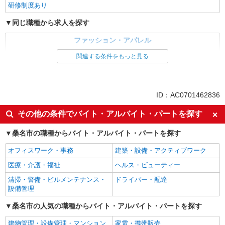
を考慮の上、決定します
研修制度あり
パーク ジャズドリーム長島
同じ職種から求人を探す
詳細を見る
キープ
ファッション・アパレル
アルバイト
アパレル販売
関連する条件をもっと見る
gallarda galante
同じ特徴から求人を探す
販売スタッフ
アルバイト： ［1］販売スタッフ 土日どちら
未経験歓迎
交通費支給
か必ず出勤（フルタイム） 土日のみもOK 時給
ID：AC0701462836
1,400円〜 ［2］販売スタッフ 時短勤務、平日のみ
三重県桑名市長島町浦安368 三井アウトレット
もOK 時給1,350円〜 ［3］作業・レジスタッフ 時
その他の条件でバイト・アルバイト・パートを探す
パーク ジャズドリーム長島
短勤務OK 週2日〜OK 平日のみOK 時給1,250円〜
＊交通費は最大15,000円／月まで支給
桑名市の職種からバイト・アルバイト・パートを探す
詳細を見る
キープ
オフィスワーク・事務
建築・設備・アクティブワーク
正社員
医療・介護・福祉
ヘルス・ビューティー
トッズ
清掃・警備・ビルメンテナンス・
ドライバー・配達
セールスアソシエイト（販売員）
設備管理
正社員：年俸制3,000,000円〜（12分割で毎月
支給／月額250,000円〜） ※経験、能力を考慮し
桑名市の人気の職種からバイト・アルバイト・パートを探す
応相談
三重県桑名市長島町浦安368 三井アウトレット
建物管理・設備管理・マンション
家電・携帯販売