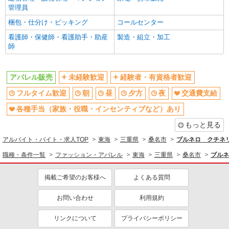
パーク ジャズドリーム長島
管理員
梱包・仕分け・ピッキング
コールセンター
詳細を見る
キープ
看護師・保健師・看護助手・助産
製造・組立・加工
師
アルバイト
パート
契約社員
UGG
シューズブランドの販売スタッフ
アパレル販売
未経験歓迎
経験者・有資格者歓迎
契約社員：時給1,300円 週20時間以上勤務
（社会保険加入） アルバイト・パート：時給
フルタイム歓迎
朝
昼
夕方
夜
交通費支給
1,100円 週20時間未満勤務
三重県桑名市長島町浦安368 三井アウトレッ
各種手当（家族・役職・インセンティブなど）あり
トパーク ジャズドリーム長島
もっと見る
詳細を見る
キープ
アルバイト・バイト・求人TOP
東海
三重県
桑名市
ブルネロ クチネ
職種・条件一覧
ファッション・アパレル
東海
三重県
桑名市
ブルネ
アルバイト
パート
印
掲載ご希望のお客様へ
よくある質問
アパレル販売スタッフ
アルバイト・パート： レギュラー／時給1,200
お問い合わせ
利用規約
円 学生／時給1,100円 ※経験・能力により優遇し
ます。
三重県桑名市長島町浦安368 三井アウトレット
リンクについて
プライバシーポリシー
パーク ジャズドリーム長島