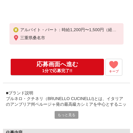
アルバイト・パート：時給1,200円〜1,500円（経験
・能力による）
三重県桑名市
※入社後3か月は契約アルバイト。
※契約アルバイト時給は正規アルバイト時給と同額
支給。
応募画面へ進む
1分で応募完了!!
キープ
■ブランド説明
ブルネロ・クチネリ（BRUNELLO CUCINELLI)とは、イタリア
のアンブリア州ペルージャ発の最高級カシミアを中心とするニッ
トウェアブランド。
もっと見る
1978年、実業家のブルネロ・クチネリ氏によって創立された。
中世の建物が残る田舎町「ソロメオ村」で生み出されるカラーカ
シミアは世界中で多くの名声を得ている。
仕事内容