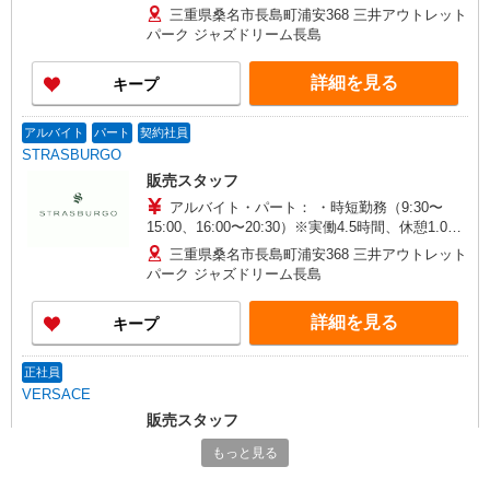
三重県桑名市長島町浦安368 三井アウトレット
パーク ジャズドリーム長島
詳細を見る
キープ
アルバイト
パート
契約社員
STRASBURGO
販売スタッフ
アルバイト・パート： ・時短勤務（9:30〜
15:00、16:00〜20:30）※実働4.5時間、休憩1.0時
間 ※実働4.0時間、休憩0.5時間 時給1,200円〜
三重県桑名市長島町浦安368 三井アウトレット
・フルタイム（9:30〜18:30、11:30〜20:30）※実
パーク ジャズドリーム長島
働7.5時間、休憩1.5時間 週2日勤務 1,300円 週4
日勤務 1,400円 週5日勤務 日給11,000円〜 ［契
詳細を見る
キープ
約社員］月給200,000円〜（※店長候補 300,000
円〜 経験考慮の上決定します） ※時短勤務、フ
ルタイム、出勤日数に応じて時給が異なります。
正社員
VERSACE
販売スタッフ
正社員：月給230,000円〜 ※経験・能力により
もっと見る
優遇します。