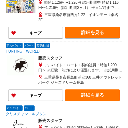
時給1,126円〜1,226円 試用期間中 時給1,116
円〜1,216円（試用期間2ヶ月） 平日17時まで 時
給1,126円 平日17〜20時まで 時給1,176円 平日20
三重県桑名市新西方1-22 イオンモール桑名
時〜 時給1,176円 日・祝17時まで 時給1,226円
2F
日・祝17〜20時まで 時給1,226円 日・祝20時〜 時
給1,226円 ※資格・経験による
詳細を見る
キープ
アルバイト
パート
契約社員
HUNTING WORLD
販売スタッフ
アルバイト・パート・契約社員：時給1,200
円〜 ※経験・能力により優遇します。 ※試用期間
（1ヶ月間）：時給1,200円〜
三重県桑名市長島町浦安368 三井アウトレット
パーク ジャズドリーム長島
詳細を見る
キープ
アルバイト
パート
クリスチャン ルブタン
販売スタッフ
アルバイト：時給1,300円〜1,500円 ＊経験や