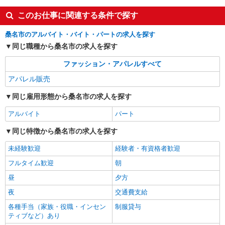
三重県桑名市長島町浦安368 三井アウトレット
パーク ジャズドリーム長島
このお仕事に関連する条件で探す
詳細を見る
キープ
桑名市のアルバイト・バイト・パートの求人を探す
同じ職種から桑名市の求人を探す
アルバイト
契約社員
ファッション・アパレルすべて
G-SHOCK OUTLET
販売スタッフ
アパレル販売
契約社員：月給195,000円〜 ◆昇給あり 入社
同じ雇用形態から桑名市の求人を探す
時の給与額は経験・能力を考慮し当社規定により
判断いたします。 ※試用期間（3ヶ月）も同額
三重県桑名市長島町浦安368 三井アウトレット
アルバイト
パート
の月給を支給します。 ◆残業手当100％支給（※
パーク ジャズドリーム長島
上記金額には残業代は含んでおりません） 残業
同じ特徴から桑名市の求人を探す
代は1分単位で支給します。 ◆昇給・賞与 ・昇給
詳細を見る
キープ
／年1回（4月） ・賞与／年2回（6月／12月） ※
未経験歓迎
経験者・有資格者歓迎
年間：3.0ヶ月〜4.0ヶ月分（昨年度実績） ◆支払
い方法：月1回 アルバイト：時給1,375円 ◆残業手
フルタイム歓迎
朝
パート
契約社員
当100％支給（※上記金額には残業代は含んでおり
TOMORROWLAND
昼
夕方
ません） 残業代は1分単位で支給します。
アパレル販売（メンズ・レディース）
夜
交通費支給
■契約社員：月給210,000円以上、残業手当別
各種手当（家族・役職・インセン
制服貸与
途支給 ※経験・能力を考慮の上、決定します ■パ
ティブなど）あり
ート・アルバイト：時給1,250円〜 ※経験・能力
三重県桑名市長島町浦安368 三井アウトレット