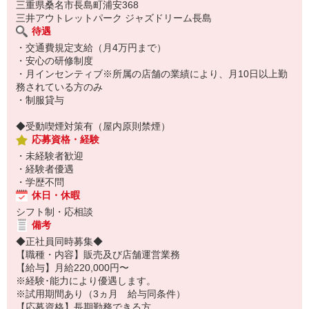
三重県桑名市長島町浦安368
三井アウトレットパーク ジャズドリーム長島
待遇
・交通費規定支給（月4万円まで）
・安心の研修制度
・月インセンティブ※所属の店舗の業績により、月10日以上勤
務されている方のみ
・制服貸与
◆受動喫煙対策有（屋内原則禁煙）
応募資格・経験
・未経験者歓迎
・経験者優遇
・学歴不問
休日・休暇
シフト制・応相談
備考
◆正社員同時募集◆
【職種・内容】販売及び店舗運営業務
【給与】月給220,000円〜
※経験･能力により優遇します。
※試用期間あり（3ヵ月 給与同条件）
【応募資格】長期勤務できる方