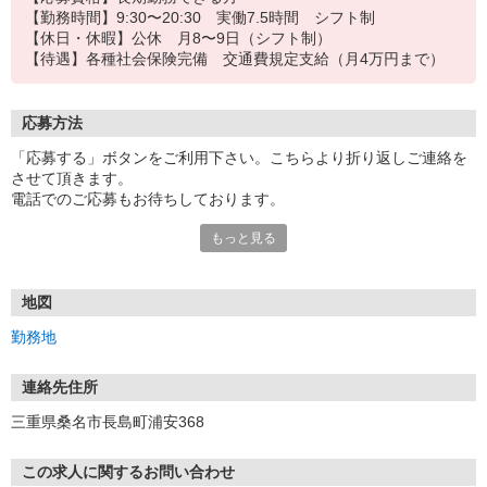
【勤務時間】9:30〜20:30 実働7.5時間 シフト制
【休日・休暇】公休 月8〜9日（シフト制）
【待遇】各種社会保険完備 交通費規定支給（月4万円まで）
応募方法
「応募する」ボタンをご利用下さい。こちらより折り返しご連絡を
させて頂きます。
電話でのご応募もお待ちしております。
もっと見る
【ご提供いただいた個人情報の取扱い】
採用選考及び結果等の通知・連絡の為に利用します。
その他の利用目的又は法令等に基づく要請の範囲を超えた利用はし
ません。
地図
勤務地
連絡先住所
三重県桑名市長島町浦安368
この求人に関するお問い合わせ