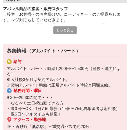
アパレル商品の接客・販売スタッフ
・接客：お客様へのお声掛けや、コーディネートのご提案をしま
す。レジ対応もしていただきます。
・ディスプレイ：商品の整理や、メインとなる展示を変更します。
もっと見る
・掃除：お客様がいないタイミングで簡単な掃除を行います。
・商品整理：バックヤードのカウントや、発注整理を行います。
募集情報（アルバイト・パート）
給与
アルバイト・パート：時給1,200円〜1,500円（経験・能力によ
る）
※入社後3か月は契約アルバイト。
※契約アルバイト時給は正規アルバイト時給と同額支給。
勤務時間・曜日
9:30〜20:30の間で・・・
・なるべく土日祝出勤できる方
・週3日〜OK・1日7.5h勤務（1日6〜7h勤務希望者は応相談）
・週5日〜フルタイムも歓迎！
アクセス・勤務地
JR・近鉄線「桑名駅」三重交通バスで約20分