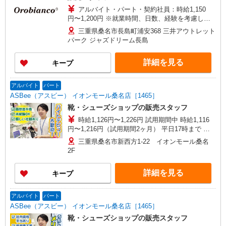
アルバイト・パート・契約社員：時給1,150
円〜1,200円 ※就業時間、日数、経験を考慮して
時給決定 ※随時昇給アリ ※交通費全額支給
三重県桑名市長島町浦安368 三井アウトレット
パーク ジャズドリーム長島
詳細を見る
キープ
アルバイト
パート
ASBee（アスビー） イオンモール桑名店［1465］
靴・シューズショップの販売スタッフ
時給1,126円〜1,226円 試用期間中 時給1,116
円〜1,216円（試用期間2ヶ月） 平日17時まで 時
給1,126円 平日17〜20時まで 時給1,176円 平日20
三重県桑名市新西方1-22 イオンモール桑名
時〜 時給1,176円 日・祝17時まで 時給1,226円
2F
日・祝17〜20時まで 時給1,226円 日・祝20時〜 時
給1,226円 ※資格・経験による
詳細を見る
キープ
アルバイト
パート
ASBee（アスビー） イオンモール桑名店［1465］
靴・シューズショップの販売スタッフ