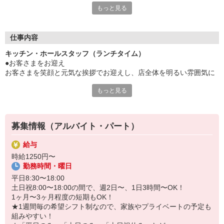
もっと見る
【働くあなたの食を支える3つのサポート】
①家族食堂制度
15歳以下のお子さまがいる従業員を対象に専用カードを支給！
仕事内容
お子さま1人あたり最大月1万円分がチャージされます。
キッチン・ホールスタッフ（ランチタイム）
（制度の詳細については面接時にご確認ください）
●お客さまをお迎え
②1食120円で800円分食べられるまかない有
お客さまを笑顔と元気な挨拶でお迎えし、店全体を明るい雰囲気に
③お得な従業員割引有
します。
トリドールグループ系列店で最大25％引き！
もっと見る
テイクアウト注文のお伺いや、お渡しもあります。
ご家族やご友人も一緒に利用できます！
平日は近くでお勤めの方や、
土日はご家族連れのお客さまが多くいらっしゃいます。
募集情報（アルバイト・パート）
地元の常連さんも多く、ほっこりとした雰囲気！
給与
●うどんの調理補助
時給1250円〜
メニューやサイズ、「冷たい/温かい」などご注文を伺い
勤務時間・曜日
うどんを茹でたり、盛り付けます。
テイクアウト注文の調理もあります。
平日8:30〜18:00
土日祝8:00〜18:00の間で、週2日〜、1日3時間〜OK！
●天ぷら・おむすびの調理
1ヶ月〜3ヶ月程度の短期もOK！
レシピ通りに調理・盛り付けて、
★1週間毎の希望シフト制なので、家族やプライベートの予定も
完成したらカウンターに並べます。
組みやすい！