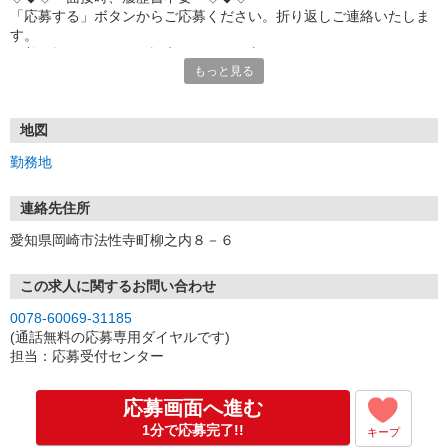
「応募する」ボタンからご応募ください。折り返しご連絡いたしま
す。
※着信拒否・ドメイン設定されている方は、
もっと見る
「toridoll-recruit.com」からのメールを受信できるよう設定をお願い
いたします。
※iCloudメールアドレス（＠icloud.com等）は
面接ご案内のメールが届かない可能性がございますため、
地図
その他のアドレスをご入力いただくようお願いいたします。
勤務地
【スマホで簡単！面接予約機能あり！】
お電話でのご応募も大歓迎！
連絡先住所
(10:00〜17:00/土日祝も受付中)
愛知県岡崎市法性寺町柳之内８－６
【スピード採用実施中！】
最短翌日面接も！面接は30分程度。
この求人に関するお問い合わせ
友達同士の応募もOK！
0078-60069-31185
(店舗NO.110365)
(通話無料の応募専用ダイヤルです)
担当：応募受付センター
応募画面へ進む
1分で応募完了!!
キープ