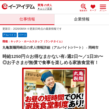
東海
の求人
▼エリア変更
仕事情報
企業情報
更新日：2026/08/04 ※更新日時点の最新情報です
アルバイト
パート
職種：キッチン・ホールスタッフ（ランチタイム）
丸亀製麺岡崎店の求人情報詳細（アルバイト/パート） - 岡崎市
時給1250円☆お得なまかない有♪週2日〜／1日3h〜
◎お子さまが無償で食事を楽しめる家族食堂有！