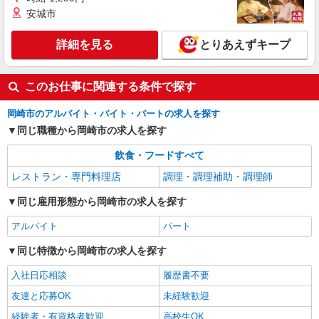
すき家の店舗スタッフ（接客・調理・清掃な
安城市
ど）
時給1,538円
詳細を見る
とりあえずキープ
愛知県岡崎市法性寺町柳ノ内36-1
詳細を見る
キープ
このお仕事に関連する条件で探す
岡崎市のアルバイト・バイト・パートの求人を探す
パート
ツクイ岡崎大樹寺（デイサービス）
同じ職種から岡崎市の求人を探す
デイサービス 調理スタッフ（ミールケアクル
飲食・フードすべて
ー）
レストラン・専門料理店
調理・調理補助・調理師
時給1,140円〜1,470円 ★土日祝日は時給100円
アップ！ ※給与幅は資格・経験等による
同じ雇用形態から岡崎市の求人を探す
愛知県岡崎市大樹寺3-4-9
アルバイト
パート
詳細を見る
キープ
同じ特徴から岡崎市の求人を探す
アルバイト
パート
入社日応相談
履歴書不要
なか卯 岡崎大西店
友達と応募OK
未経験歓迎
接客・調理スタッフ（簡単な接客・調理・清
掃・など）
経験者・有資格者歓迎
高校生OK