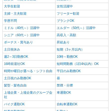
時給1450円
大学生歓迎
女性活躍中
愛知県岡崎市大西2-16-1
主婦・主夫歓迎
フリーター歓迎
学歴不問
ブランクOK
詳細を見る
キープ
ミドル（40代～）活躍中
エルダー（50代～）活躍中
パート
シニア（60代～）活躍中
高収入・高額
ツクイ岡崎むつな（デイサービス）
ボーナス・賞与あり
昇給あり
デイサービス 調理スタッフ（ミールケアクル
ー）
土日祝休み
短期（3ヶ月以内）
時給1,140円〜1,477円 ★土日祝日は時給100円
週2～3日勤務OK
10時～勤務OK
アップ！ ※給与幅は資格・経験等による
16時前退社OK
短時間勤務（1日4h以内）OK
愛知県岡崎市六名3-2-7
時間や曜日が選べる・シフト自由
平日のみ勤務OK
詳細を見る
キープ
土日祝のみ勤務OK
昼
髪型・髪色自由
禁煙・分煙
アルバイト
パート
上場企業・上場企業のグループ会
車通勤OK
すき家 248号岡崎岩津店
社
すき家の店舗スタッフ（接客・調理・清掃な
ど）
バイク通勤OK
自転車通勤OK
時給1,180円 ※22:00〜翌5:00：時給1,475円 ※