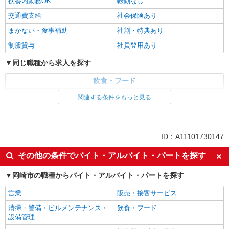
扶養内勤務OK
転勤なし
高校生時給1,150円 ※早朝手当（5:00〜9:00）時給
交通費支給
＋150円
社会保険あり
愛知県岡崎市岩津町字新城107-7
まかない・食事補助
社割・特典あり
詳細を見る
キープ
制服貸与
社員登用あり
同じ職種から求人を探す
アルバイト
パート
すき家 1国岡崎栄町店
飲食・フード
すき家の店舗スタッフ（接客・調理・清掃な
レストラン・専門料理店
調理・調理補助・調理師
ど）
関連する条件をもっと見る
時給1,500円
同じ特徴から求人を探す
愛知県岡崎市栄町5-2-1
未経験歓迎
高校生OK
ID：A11101730147
詳細を見る
キープ
大学生歓迎
ミドル（40代～）活躍中
その他の条件でバイト・アルバイト・パートを探す
ボーナス・賞与あり
土日祝休み
アルバイト
パート
岡崎市の職種からバイト・アルバイト・パートを探す
短期（3ヶ月以内）
週2～3日勤務OK
焼肉の和民 東岡崎駅前店
焼肉店 週末スタッフ
短時間勤務（1日4h以内）OK
上場企業・上場企業のグループ会
営業
販売・接客サービス
社
時給1,140円以上 高校生 時給1,140円以上 深夜
清掃・警備・ビルメンテナンス・
飲食・フード
時給1,425円以上 研修 時給1,140円 高校生研修 時
車通勤OK
扶養内勤務OK
設備管理
給1,140円 深夜研修 時給1,425円 ※交通費規定支
焼肉の和民 東岡崎駅前店 愛知県岡崎市明大