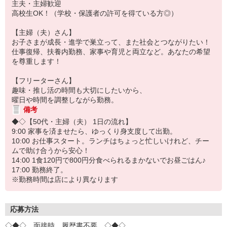
主夫・主婦歓迎
高校生OK！（学校・保護者の許可を得ている方◎）
【主婦（夫）さん】
お子さまが成長・進学で巣立って、また社会とつながりたい！
仕事復帰、扶養内勤務、家事や育児と両立など。あなたの希望
を尊重します！
【フリーターさん】
趣味・推し活の時間も大切にしたいから、
曜日や時間を調整しながら勤務。
備考
◆◇【50代・主婦（夫） 1日の流れ】
9:00 家事を済ませたら、ゆっくり身支度して出勤。
10:00 お仕事スタート。ランチはちょっと忙しいけれど、チー
ムで助け合うから安心！
14:00 1食120円で800円分食べられるまかないでお昼ごはん♪
17:00 勤務終了。
※勤務時間は店により異なります
応募方法
◇◆◇ 面接時、履歴書不要 ◇◆◇