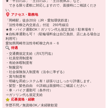
★「平日のみ」「土日のみ」「土日祝休み」など、
●レジ業務
できる限り柔軟に対応しますので、面接時にご相談くださ
自動釣銭機導入店もあるので、お会計もスムーズ。
い。
アクセス・勤務地
●洗い場/店内清掃
「岡崎駅」徒歩20分（JR・愛知環状鉄道）
お客さまが返却口にお持ちくださったお皿・おぼんを洗います。
「法性寺柳之内交差点」付近 293号線沿
食洗器を使って効率よく作業！手荒れの不安もナシ！
★車・バイク通勤OK！ガソリン代も規定支給！駐車場有！
★自転車通勤も可！（駐輪場料金は自己負担、店にある場合は
利用可）
愛知県岡崎市法性寺町柳之内８－６
待遇
・交通費規定支給（月5万円迄）
・社員登用制度有
・有給休暇制度有
・制服貸与
・社会保険加入制度有（法令に準ずる）
・賞与制度有
・明確な昇給システム有！頑張りはしっかり評価します。
・髪型・髪色自由 ※詳細は面接時にご確認ください
・車・バイク通勤可（条件付）
⇒ガソリン代も規定支給
応募資格・経験
学歴不問／無資格OK／未経験歓迎