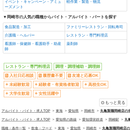
交通費支給
社会保険あり
給
イベント・キャンペーン・アミュ
軽作業・製造・物流
寺本町4-11 えきまえPENビル1階
ーズメント
まかない・食事補助
社員登用あり
詳細を見る
キープ
岡崎市の人気の職種からバイト・アルバイト・パートを探す
食品製造・加工
ファミリーレストラン・回転寿司
アルバイト
パート
ピザハット 竜美ヶ丘店
介護職・ヘルパー
レストラン・専門料理店
未経験OK！ピザハットピザメイクスタッフ
看護師・保健師・看護助手・助産
薬剤師
（インストア）
師
時給1,170円以上 平日 時給1,170円以上 土日・
祝日 時給1,170円以上 高校生 時給1,170円以上
レストラン・専門料理店
調理・調理補助・調理師
愛知県岡崎市竜美南1丁目1-33
入社日応相談
履歴書不要
友達と応募OK
詳細を見る
キープ
未経験歓迎
経験者・有資格者歓迎
高校生OK
アルバイト
大学生歓迎
パート
女性活躍中
なか卯 1国岡崎矢作店
もっと見る
接客・調理スタッフ（簡単な接客・調理・清
アルバイト・バイト・求人TOP
掃・など）
東海
愛知県
岡崎市
丸亀製麺岡崎店の
時給1450円
アルバイト・バイト・求人TOP
愛知県の路線
愛知環状鉄道
岡崎駅
丸
愛知県岡崎市矢作町字西林寺36-7
職種・条件一覧
飲食・フード
東海
愛知県
岡崎市
丸亀製麺岡崎店の