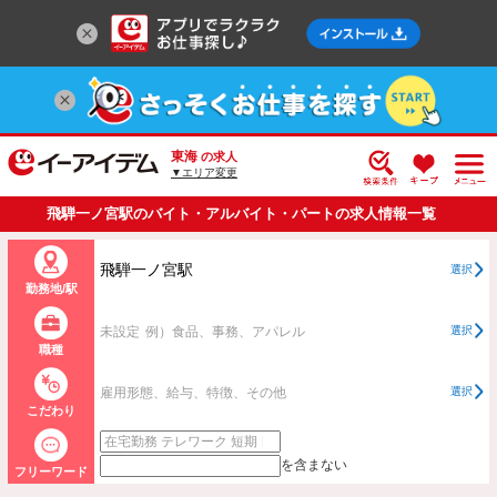
東海
の求人
▼エリア変更
飛騨一ノ宮駅のバイト・アルバイト・パートの求人情報一覧
飛騨一ノ宮駅
選択
勤務地/駅
未設定
例）食品、事務、アパレル
選択
職種
雇用形態、給与、特徴、その他
選択
こだわり
を含まない
フリーワード