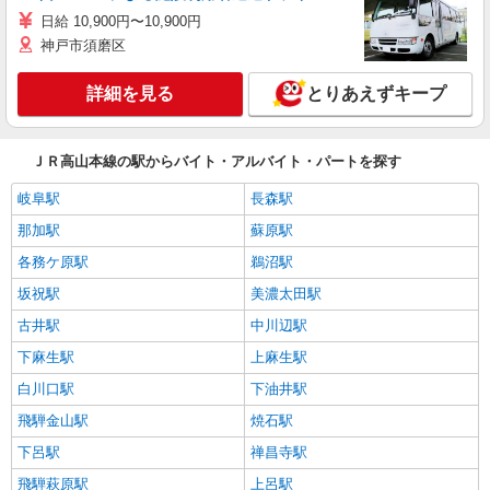
日給 10,900円〜10,900円
神戸市須磨区
詳細を見る
とりあえずキープ
ＪＲ高山本線の駅からバイト・アルバイト・パートを探す
岐阜駅
長森駅
那加駅
蘇原駅
各務ケ原駅
鵜沼駅
坂祝駅
美濃太田駅
古井駅
中川辺駅
下麻生駅
上麻生駅
白川口駅
下油井駅
飛騨金山駅
焼石駅
下呂駅
禅昌寺駅
飛騨萩原駅
上呂駅