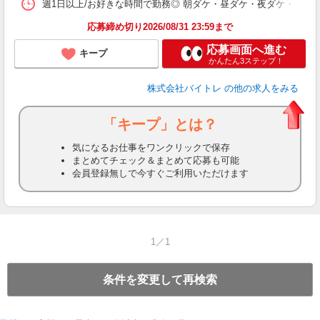
髪
週1日以上/お好きな時間で勤務◎ 朝ダケ・昼ダケ・夜ダケ・夜勤など、 ご自
応募締め切り2026/08/31 23:59まで
応募画面へ進む
キープ
かんたん3ステップ！
株式会社バイトレ
の他の求人をみる
「キープ」とは？
気になるお仕事をワンクリックで保存
まとめてチェック＆まとめて応募も可能
会員登録無しで今すぐご利用いただけます
1／1
条件を変更して再検索