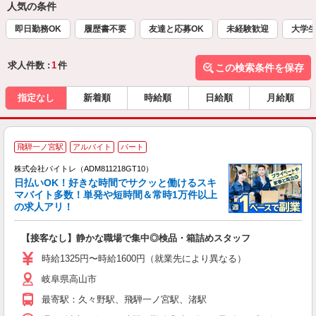
人気の条件
即日勤務OK
履歴書不要
友達と応募OK
未経験歓迎
大学
求人件数 :
1
件
この検索条件を保存
指定なし
新着順
時給順
日給順
月給順
飛騨一ノ宮駅
アルバイト
パート
株式会社バイトレ（ADM811218GT10）
く
日払いOK！好きな時間でサクッと働けるスキ
マバイト多数！単発や短時間＆常時1万件以上
☆
の求人アリ！
験
【接客なし】静かな職場で集中◎検品・箱詰めスタッフ
即
活
時給1325円〜時給1600円（就業先により異なる）
（
岐阜県高山市
短
K
最寄駅：久々野駅、飛騨一ノ宮駅、渚駅
日