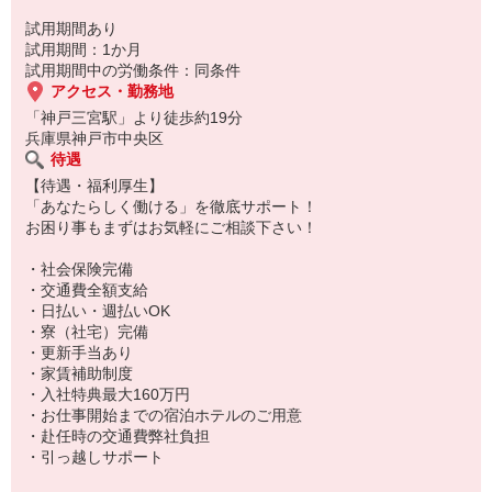
・鍵付き個人ロッカー完備
試用期間あり
▼一緒に働く社員について
試用期間：1か月
試用期間中の労働条件：同条件
【20代】約40％
アクセス・勤務地
【30代】約31％
「神戸三宮駅」より徒歩約19分
【40代】約29％
兵庫県神戸市中央区
スタッフの平均年齢は35.8歳。
待遇
若手中心に活躍
【待遇・福利厚生】
いただいている職場です！
「あなたらしく働ける」を徹底サポート！
※以外の年代の方も活躍中！
お困り事もまずはお気軽にご相談下さい！
【男女比】
・社会保険完備
男性5割：女性5割
・交通費全額支給
・日払い・週払いOK
・寮（社宅）完備
・更新手当あり
・家賃補助制度
・入社特典最大160万円
・お仕事開始までの宿泊ホテルのご用意
・赴任時の交通費弊社負担
・引っ越しサポート