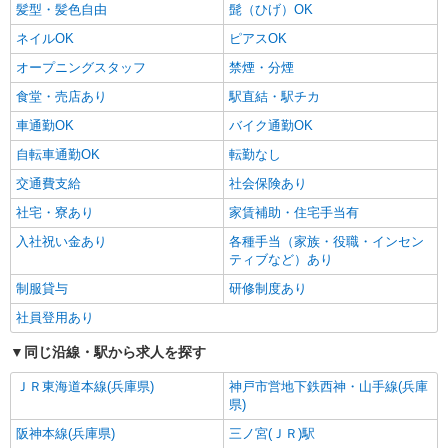
髪型・髪色自由
髭（ひげ）OK
ネイルOK
ピアスOK
オープニングスタッフ
禁煙・分煙
食堂・売店あり
駅直結・駅チカ
車通勤OK
バイク通勤OK
自転車通勤OK
転勤なし
交通費支給
社会保険あり
社宅・寮あり
家賃補助・住宅手当有
入社祝い金あり
各種手当（家族・役職・インセン
ティブなど）あり
制服貸与
研修制度あり
社員登用あり
同じ沿線・駅から求人を探す
ＪＲ東海道本線(兵庫県)
神戸市営地下鉄西神・山手線(兵庫
県)
阪神本線(兵庫県)
三ノ宮(ＪＲ)駅