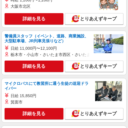
時給 1,200円〜1,200円
派遣社員
大阪市北区
LAPI-Staff株式会社 関西エリア/軽作業
ギフト商品のシール貼り、仕分け
詳細を見る
とりあえずキープ
時給1,400円以上＋交通費全額支給 ※夜勤は時
給1,750円以上（深夜手当含む） ◆月収例
246,400円 （日勤シフト10時〜19時 週5日勤務の
警備員スタッフ（イベント、道路、商業施設、
兵庫県神戸市中央区 ★上記以外にも多数派遣
場合） 時給1,400円×8h×22日勤務
大型駐車場、JR列車見張りなど）
先有
日給 11,000円〜12,100円
詳細を見る
キープ
栃木市・小山市・さいたま市西区・さいたま市岩槻区・久喜市・
詳細を見る
とりあえずキープ
派遣社員
LAPI-Staff株式会社 関西エリア/軽作業
おもちゃ・玩具の袋詰め・検品など
マイクロバスにて教習所に通う生徒の送迎ドラ
時給1,400円以上＋交通費全額支給 ※夜勤は時
イバー
給1,750円以上（深夜手当含む） ◆月収例
日給 15,850円
246,400円 （日勤シフト10時〜19時 週5日勤務の
兵庫県神戸市中央区 ★上記以外にも多数派遣
場合） 時給1,400円×8h×22日勤務
箕面市
先有
詳細を見る
とりあえずキープ
詳細を見る
キープ