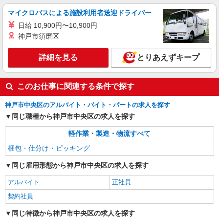
マイクロバスによる施設利用者送迎ドライバー
派遣社員
日給 10,900円〜10,900円
LAPI-Staff株式会社 関西エリア/軽作業
神戸市須磨区
製菓用品のシール貼り、仕分け、梱包
時給1,400円以上＋交通費全額支給 ※夜勤は時
詳細を見る
とりあえずキープ
給1,750円以上（深夜手当含む） ◆月収例
246,400円 （日勤シフト10時〜19時 週5日勤務の
兵庫県神戸市中央区 ★上記以外にも多数派遣
場合） 時給1,400円×8h×22日勤務
先有
このお仕事に関連する条件で探す
詳細を見る
神戸市中央区のアルバイト・バイト・パートの求人を探す
キープ
同じ職種から神戸市中央区の求人を探す
軽作業・製造・物流すべて
梱包・仕分け・ピッキング
同じ雇用形態から神戸市中央区の求人を探す
アルバイト
正社員
契約社員
同じ特徴から神戸市中央区の求人を探す