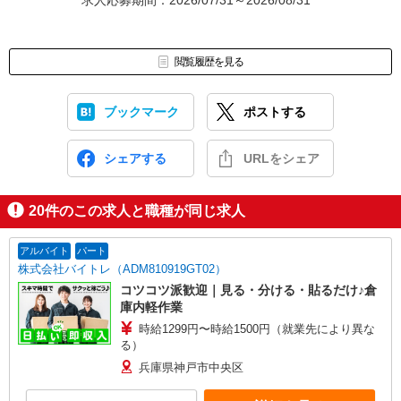
求人応募期間：2026/07/31～2026/08/31
閲覧履歴を見る
ブックマーク
ポストする
シェアする
URLをシェア
20
件のこの求人と職種が同じ求人
アルバイト
パート
株式会社バイトレ（ADM810919GT02）
コツコツ派歓迎｜見る・分ける・貼るだけ♪倉
庫内軽作業
時給1299円〜時給1500円（就業先により異な
る）
兵庫県神戸市中央区