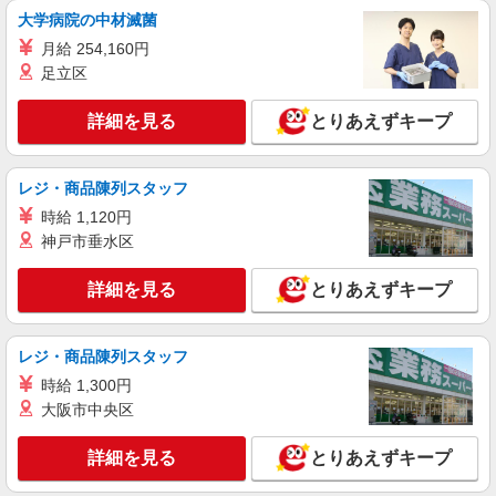
派遣社員
大学病院の中材滅菌
LAPI-Staff株式会社 関西エリア/軽作業
月給 254,160円
おもちゃ・玩具などの仕分け・シール貼り・梱
足立区
包
時給1,750円以上（深夜手当含む）＋交通費全
詳細を見る
とりあえずキープ
額支給 ◆月収例 308,000円 （夜勤シフト 21時〜
翌6時 週5日勤務の場合） 時給1,750円×8h×22日勤
兵庫県神戸市中央区 ★上記以外にも多数派遣
務
先有
レジ・商品陳列スタッフ
時給 1,120円
詳細を見る
キープ
神戸市垂水区
派遣社員
詳細を見る
とりあえずキープ
LAPI-Staff株式会社 関西エリア/軽作業
おもちゃ・玩具などの仕分け・シール貼り・梱
包
レジ・商品陳列スタッフ
時給1,750円以上（深夜手当含む）＋交通費全
時給 1,300円
額支給 ◆月収例 308,000円 （夜勤シフト 21時〜
大阪市中央区
翌6時 週5日勤務の場合） 時給1,750円×8h×22日勤
兵庫県神戸市中央区 ★上記以外にも多数派遣
務
先有
詳細を見る
とりあえずキープ
詳細を見る
キープ