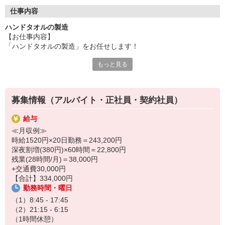
仕事内容
ハンドタオルの製造
【お仕事内容】
「ハンドタオルの製造」をお任せします！
もっと見る
《具体的に言うと、、、》
・部品や材料などを機械にセットする
・機械のボタンやパネルを操作
募集情報（アルバイト・正社員・契約社員）
・製品が出てきたら取り出す
・ドライバーを使用してネジを付けていく
給与
・手順書通りに部材を繋げていく（簡単◎）
≪月収例≫
このようなお仕事です！
時給1520円×20日勤務＝243,200円
深夜割増(380円)×60時間＝22,800円
手順さえ覚えたら誰でも出来る簡単作業
残業(28時間/月)＝38,000円
スキルや経験なども必要ありません
+交通費30,000円
必要なのは集中力とコツコツ作業の忍耐力のみ◎
【合計】334,000円
勤務時間・曜日
▼職場の雰囲気
・清掃が行き届いたキレイな職場
（1）8:45 - 17:45
・食堂・売店あり！
（2）21:15 - 6:15
→300〜400円でお腹いっぱい
（1時間休憩）