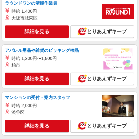
派遣社員
ラウンドワンの清掃作業員
LAPI-Staff株式会社 関西エリア/軽作業
時給 1,400円
ギフト・ゲーム等のシール貼り・包装・仕分け
大阪市城東区
時給1,750円以上（深夜手当含む）＋交通費全
額支給 ◆月収例 308,000円 （夜勤シフト 21時〜
詳細を見る
とりあえずキープ
翌6時 週5日勤務の場合） 時給1,750円×8h×22日勤
兵庫県神戸市中央区 ★上記以外にも多数派遣
務
先有
アパレル用品や雑貨のピッキング検品
詳細を見る
キープ
時給 1,200円〜1,500円
柏市
派遣社員
LAPI-Staff株式会社 関西エリア/軽作業
詳細を見る
とりあえずキープ
おもちゃ・玩具などの仕分け・シール貼り・梱
包
時給1,750円以上（深夜手当含む）＋交通費全
マンションの受付・案内スタッフ
額支給 ◆月収例 308,000円 （夜勤シフト 21時〜
時給 2,000円
翌6時 週5日勤務の場合） 時給1,750円×8h×22日勤
兵庫県神戸市中央区 ★上記以外にも多数派遣
渋谷区
務
先有
詳細を見る
とりあえずキープ
詳細を見る
キープ