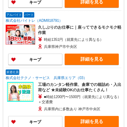
詳細を見る
キープ
アルバイト
パート
株式会社バイトレ（ADM818791）
久しぶりのお仕事に｜座ってできるモクモク軽
作業
時給1351円（就業先により異なる）
兵庫県神戸市中央区
詳細を見る
キープ
派遣社員
株式会社テクノ・サービス 兵庫県エリア（03）
工場のカンタン軽作業、倉庫での箱詰め・入出
荷など ★未経験OKのお仕事たくさん！
■時給1200円〜1500円（就業先により異なる）
＋交通費
兵庫県内に多数あり 神戸市中央区
詳細を見る
キープ