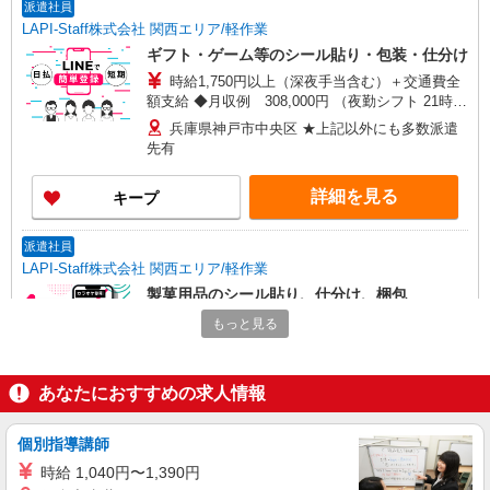
派遣社員
LAPI-Staff株式会社 関西エリア/軽作業
ギフト・ゲーム等のシール貼り・包装・仕分け
時給1,750円以上（深夜手当含む）＋交通費全
額支給 ◆月収例 308,000円 （夜勤シフト 21時〜
翌6時 週5日勤務の場合） 時給1,750円×8h×22日勤
兵庫県神戸市中央区 ★上記以外にも多数派遣
務
先有
詳細を見る
キープ
派遣社員
LAPI-Staff株式会社 関西エリア/軽作業
製菓用品のシール貼り、仕分け、梱包
時給1,400円以上＋交通費全額支給 ※夜勤は時
もっと見る
給1,750円以上（深夜手当含む） ◆月収例
246,400円 （日勤シフト10時〜19時 週5日勤務の
兵庫県神戸市中央区 ★上記以外にも多数派遣
場合） 時給1,400円×8h×22日勤務
先有
あなたにおすすめの求人情報
詳細を見る
キープ
個別指導講師
時給 1,040円〜1,390円
派遣社員