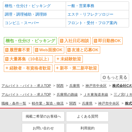
ボーナス・賞与あり
昇給あり
梱包・仕分け・ピッキング
一般・営業事務
日払い
週払い
調理・調理補助・調理師
エステ・リフレクソロジー
完全週休2日制
年間休日120日以上
コンビニ・スーパー
フロント・受付・フロア案内
短期（3ヶ月以内）
時間固定シフト制
フルタイム歓迎
早朝
梱包・仕分け・ピッキング
入社日応相談
即日勤務OK
朝
昼
履歴書不要
Web面接OK
友達と応募OK
夕方
夜
大量募集（10名以上）
未経験歓迎
深夜
服装自由
経験者・有資格者歓迎
新卒・第二新卒歓迎
髪型・髪色自由
髭（ひげ）OK
もっと見る
ネイルOK
ピアスOK
アルバイト・バイト・求人TOP
関西
兵庫県
神戸市中央区
株式会社CA
オープニングスタッフ
禁煙・分煙
アルバイト・バイト・求人TOP
兵庫県の路線
ＪＲ東海道本線
三ノ宮(ＪＲ
食堂・売店あり
駅直結・駅チカ
職種・条件一覧
軽作業・製造・物流
関西
兵庫県
神戸市中央区
株式
車通勤OK
バイク通勤OK
自転車通勤OK
転勤なし
掲載ご希望のお客様へ
よくある質問
交通費支給
社会保険あり
お問い合わせ
利用規約
社宅・寮あり
家賃補助・住宅手当有