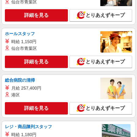
仙台市青葉区
LAPI-Staff株式会社 関西エリア/軽作業
ギフト商品のシール貼り、仕分け
詳細を見る
とりあえずキープ
時給1,400円以上＋交通費全額支給 ※夜勤は時
給1,750円以上（深夜手当含む） ◆月収例
246,400円 （日勤シフト10時〜19時 週5日勤務の
兵庫県神戸市中央区 ★上記以外にも多数派遣
ホールスタッフ
場合） 時給1,400円×8h×22日勤務
先有
時給 1,150円
仙台市青葉区
詳細を見る
キープ
詳細を見る
とりあえずキープ
派遣社員
LAPI-Staff株式会社 関西エリア/軽作業
ギフト商品のシール貼り、仕分け
総合病院の清掃
時給1,400円以上＋交通費全額支給 ※夜勤は時
月給 257,400円
給1,750円以上（深夜手当含む） ◆月収例
港区
246,400円 （日勤シフト10時〜19時 週5日勤務の
兵庫県神戸市中央区 ★上記以外にも多数派遣
場合） 時給1,400円×8h×22日勤務
先有
詳細を見る
とりあえずキープ
詳細を見る
キープ
レジ・商品陳列スタッフ
派遣社員
時給 1,180円