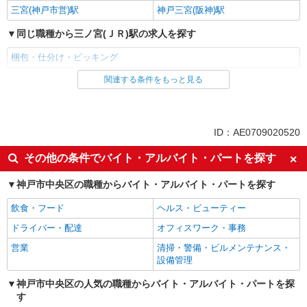
三宮(神戸市営)駅
神戸三宮(阪神)駅
同じ職種から三ノ宮(ＪＲ)駅の求人を探す
梱包・仕分け・ピッキング
関連する条件をもっと見る
同じ雇用形態から三ノ宮(ＪＲ)駅の求人を探す
アルバイト
正社員
契約社員
ID：AE0709020520
同じ特徴から三ノ宮(ＪＲ)駅の求人を探す
その他の条件でバイト・アルバイト・パートを探す
入社日応相談
即日勤務OK
神戸市中央区の職種からバイト・アルバイト・パートを探す
履歴書不要
Web面接OK
飲食・フード
ヘルス・ビューティー
友達と応募OK
大量募集（10名以上）
ドライバー・配達
オフィスワーク・事務
未経験歓迎
経験者・有資格者歓迎
営業
清掃・警備・ビルメンテナンス・
新卒・第二新卒歓迎
フリーター歓迎
設備管理
学歴不問
ブランクOK
神戸市中央区の人気の職種からバイト・アルバイト・パートを探
ミドル（40代～）活躍中
高収入・高額
す