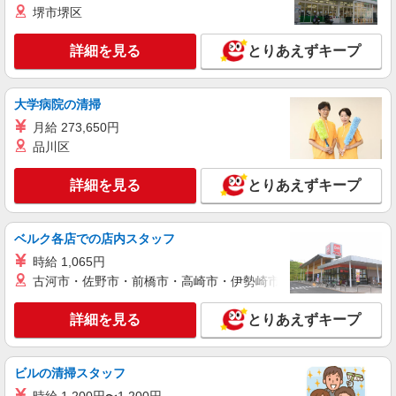
LAPI-Staff株式会社 関西エリア/軽作業
堺市堺区
おもちゃ・玩具などの仕分け・シール貼り・梱
包
詳細を見る
とりあえずキープ
時給1,750円以上（深夜手当含む）＋交通費全
額支給 ◆月収例 308,000円 （夜勤シフト 21時〜
翌6時 週5日勤務の場合） 時給1,750円×8h×22日勤
兵庫県神戸市中央区 ★上記以外にも多数派遣
大学病院の清掃
務
先有
月給 273,650円
品川区
詳細を見る
キープ
詳細を見る
とりあえずキープ
派遣社員
LAPI-Staff株式会社 関西エリア/軽作業
おもちゃ・玩具などの仕分け・シール貼り・梱
ベルク各店での店内スタッフ
包
時給 1,065円
時給1,750円以上（深夜手当含む）＋交通費全
古河市・佐野市・前橋市・高崎市・伊勢崎市・太田市・館林市・
額支給 ◆月収例 308,000円 （夜勤シフト 21時〜
翌6時 週5日勤務の場合） 時給1,750円×8h×22日勤
兵庫県神戸市中央区 ★上記以外にも多数派遣
詳細を見る
とりあえずキープ
務
先有
詳細を見る
キープ
ビルの清掃スタッフ