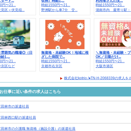
タート...
収例）時給1,...
利用者さんの支...
0円〜21...
時給1550円〜21...
時給1550円〜21...
見区＜伏見稲...
野洲駅から車7分 交...
湖南市内 最寄り駅：..
な雰囲気の職場◎（日
無資格・未経験OK！地域に根
＼無資格・未経験・ブ
1,...
ざした病院で...
OK／日勤だけ...
0円〜21...
時給1550円〜21...
時給1550円〜21...
中京区など
京都市右京区
大阪市港区
株式会社kotrio /●TN-H-2068339の求
8339のお仕事に近い条件の求人はこちら
富田林市の派遣社員
富田林西口駅の派遣社員
富田林市の介護職 無資格（施設介護）の派遣社員