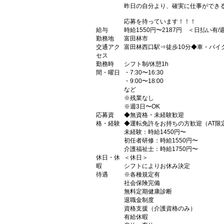
昨日の自分より、確実に仕事ができ
応募を待っています！！！
給与
時給1550円〜2187円 ＜日払い有
勤務地
富田林市
交通アク
富田林西口駅⇒徒歩10分◆車・バイ
セス
勤務時
シフト制/休憩1h
間・曜日
・7:30〜16:30
・9:00〜18:00
など
※残業なし
※週3日〜OK
応募資
◆無資格・未経験歓迎
格・経験
◆運転免許をお持ちの方歓迎（AT限
未経験：時給1450円〜
初任者研修：時給1550円〜
介護福祉士：時給1750円〜
休日・休
＜休日＞
暇
シフトによりお休み決定
待遇
※各種規定有
社会保険完備
無料定期健康診断
退職金制度
資格支援（介護資格のみ）
有給休暇