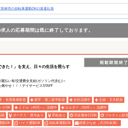
富田林市の自転車通勤OKの派遣社員
の求人の応募期間は既に終了しております。
できた！」を支え、日々の生活を照らす
有/週払い有/交通費全支給(ガソリン代含む)＞
燃やせ！！！デイサービスSTAFF
者・有資格者歓迎
新卒・第二新卒歓迎
女性活躍中
主婦・主夫歓迎
ンクOK
ミドル（40代～）活躍中
エルダー（50代～）活躍中
高額
ボーナス・賞与あり
昇給あり
完全週休2日制
フルタイム歓
通勤OK
バイク通勤OK
自転車通勤OK
残業少なめ（月20h未満）