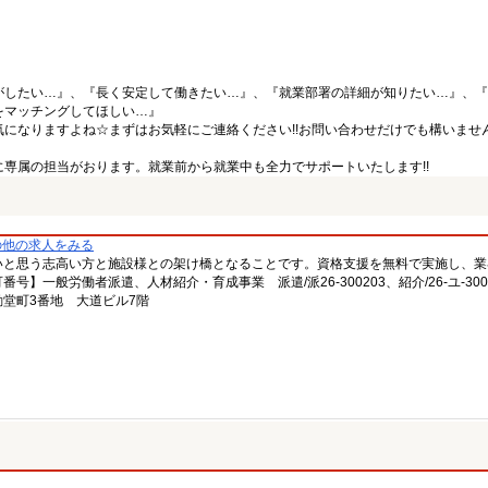
がしたい…』、『長く安定して働きたい…』、『就業部署の詳細が知りたい…』、『
をマッチングしてほしい…』
になりますよね☆まずはお気軽にご連絡ください!!お問い合わせだけでも構いません
専属の担当がおります。就業前から就業中も全力でサポートいたします!!
の他の求人をみる
いと思う志高い方と施設様との架け橋となることです。資格支援を無料で実施し、業
一般労働者派遣、人材紹介・育成事業 派遣/派26-300203、紹介/26-ユ-300
堂町3番地 大道ビル7階