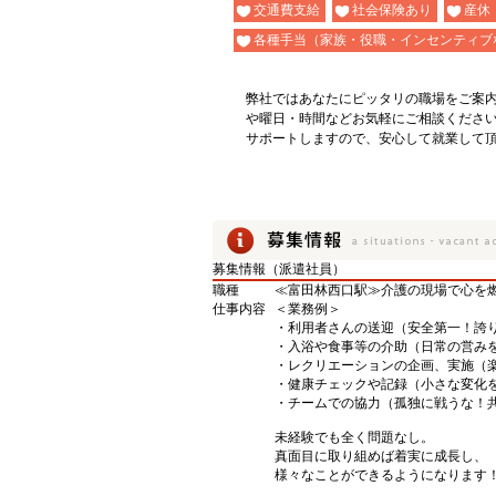
交通費支給
社会保険あり
産休
各種手当（家族・役職・インセンティブ
弊社ではあなたにピッタリの職場をご案
や曜日・時間などお気軽にご相談くださ
サポートしますので、安心して就業して
募集情報（派遣社員）
職種
≪富田林西口駅≫介護の現場で心を燃
仕事内容
＜業務例＞
・利用者さんの送迎（安全第一！誇
・入浴や食事等の介助（日常の営み
・レクリエーションの企画、実施（
・健康チェックや記録（小さな変化
・チームでの協力（孤独に戦うな！
未経験でも全く問題なし。
真面目に取り組めば着実に成長し、
様々なことができるようになります