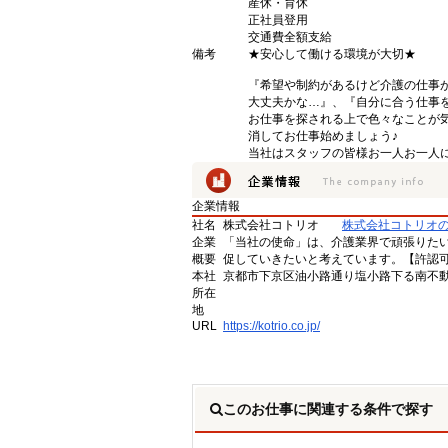
産休・育休
正社員登用
交通費全額支給
備考
★安心して働ける環境が大切★
『希望や制約があるけど介護の仕事
大丈夫かな…』、『自分に合う仕事
お仕事を探される上で色々なことが気
消してお仕事始めましょう♪
当社はスタッフの皆様お一人お一人に
企業情報
社名
株式会社コトリオ
株式会社コトリオ
企業
「当社の使命」は、介護業界で頑張りた
概要
促していきたいと考えています。【許認可番号】
本社
京都市下京区油小路通り塩小路下る南不動
所在
地
URL
https://kotrio.co.jp/
このお仕事に関連する条件で探す