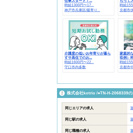
仕事スタート！...
らってス
時給1300円〜17...
時給155
神戸市兵庫区/最寄り...
京都市伏
介護度の低いお年寄りが暮ら
家庭的
すサ高住でのお...
収例）時給
時給1600円〜22...
時給155
守口市内多数
京都市
株式会社kotrio /●TN-H-206
同じエリアの求人
同じ駅の求人
同じ職種の求人