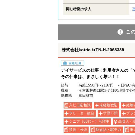
同じ特徴の求人
こ
株式会社kotrio /●TN-H-2068339
派遣社員
デイサービスの仕事！利用者さんの「
その仕事は、まさしく尊い！！
給与
時給1550円〜2187円 ＜日払い
職種
≪富田林西口駅≫介護の現場で心を
勤務地
富田林市
入社日応相談
未経験歓迎
経験
フリーター歓迎
学歴不問
ブラ
シニア（60代～）活躍中
高収入・
禁煙・分煙
駅直結・駅チカ
車