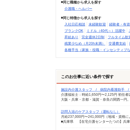
同じ職種から求人を探す
介護職・ヘルパー
同じ特徴から求人を探す
入社日応相談
未経験歓迎
経験者・有資
ブランクOK
ミドル（40代～）活躍中
昇給あり
完全週休2日制
フルタイム歓
残業少なめ（月20h未満）
交通費支給
各種手当（家族・役職・インセンティブ
このお仕事に近い条件で探す
施設内介護スタッフ / 病院内看護助手 
大阪・兵庫・京都・滋賀・奈良の関西一円。
訪問入浴のケアスタッフ（運転なし）