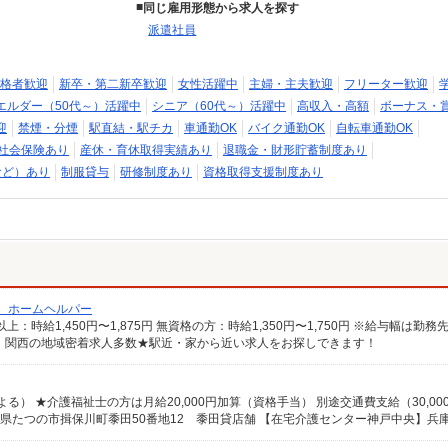
同じ雇用形態から求人を探す
派遣社員
格者歓迎
新卒・第二新卒歓迎
女性活躍中
主婦・主夫歓迎
フリーター歓迎
エルダー（50代～）活躍中
シニア（60代～）活躍中
高収入・高額
ボーナス・
迎
禁煙・分煙
駅直結・駅チカ
車通勤OK
バイク通勤OK
自転車通勤OK
社会保険あり
産休・育休取得実績あり
退職金・財形貯蓄制度あり
など）あり
制服貸与
研修制度あり
資格取得支援制度あり
/ ホームヘルパー
 関西の地域密着求人多数★駅近・家から近い求人をお探しできます！