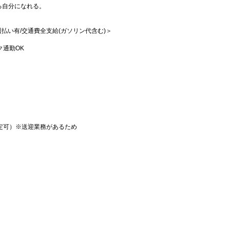
る自分になれる。
/週払い有/交通費全支給(ガソリン代含む)＞
ク通勤OK
定可）※送迎業務があるため