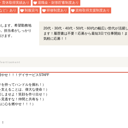
・育休取得実績あり
退職金・財形貯蓄制度あり
など）あり
制服貸与
研修制度あり
資格取得支援制度あり
内します。希望勤務地
20代・30代・40代・50代・60代の幅広い世代が活躍
い。担当者がしっかり
ます！履歴書は不要！応募から最短3日で仕事開始！ま
頂けます。
気軽に応募！！
やせ！！！デイサービスSTAFF
りを持ってハンドルを握れ！）
を支えることは、偉大な使命！）
楽しませよ！笑顔を作り出せ！）
を見逃すな！仲間と共有を！）
共に心を燃やせ！！！）
！！