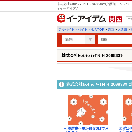
株式会社kotrio /●TN-H-2068339の介護職
らイーアイデム
エ
関西
アルバイト・バイト・求人TOP
>
関西
>
大阪府
>
勤務地
職種
株式会社kotrio /●TN-H-2068339
株式会社kotrio /●TN-H-206
≪履歴書不要≫最短3日でお
まずは