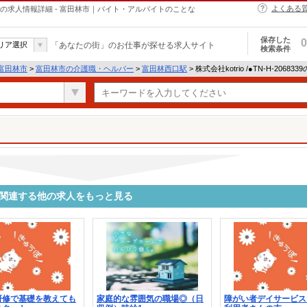
よくある
・ヘルパーの求人情報詳細 - 富田林市｜バイト・アルバイトのことな
保存した
0
リア選択
「あなたの街」のお仕事が探せる求人サイト
検索条件
富田林市
>
富田林市の介護職・ヘルパー
>
富田林西口駅
> 株式会社kotrio /●TN-H-2068
8339に関連する他の求人をもっと見る
研修で基礎を教えても
家庭的な雰囲気の職場◎（日
障がい者デイサービス