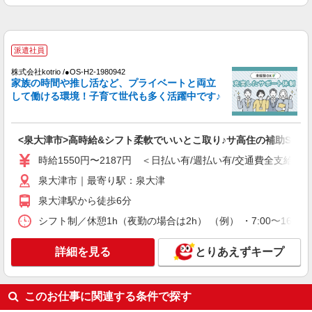
通費全支給(ガソリン代含む)＞
泉大津市｜最寄り駅：泉大津
派遣社員
詳細を見る
キープ
株式会社kotrio /●OS-H2-1980942
家族の時間や推し活など、プライベートと両立
派遣社員
して働ける環境！子育て世代も多く活躍中です♪
株式会社kotrio /●OS-H2-2011883
≪泉大津駅≫夜勤なし！未経験・ブランクOK
のデイスタッフ
<泉大津市>高時給&シフト柔軟でいいとこ取り♪サ高住の補助STAF
時給1550円〜2187円 ＜日払い有/週払い有/交
時給1550円〜2187円 ＜日払い有/週払い有/交通費全支給(ガ
通費全支給(ガソリン代含む)＞
泉大津市｜最寄り駅：泉大津
泉大津市｜最寄り駅：泉大津
泉大津駅から徒歩6分
詳細を見る
キープ
シフト制／休憩1h（夜勤の場合は2h） （例） ・7:00〜16:00 ・
派遣社員
詳細を見る
とりあえずキープ
株式会社kotrio /●OS-H2-2067068
泉大津駅≫家庭的でこぢんまりしたグルホ＊家
事サポートなど
このお仕事に関連する条件で探す
時給1550円〜2187円 ＜日払い有/週払い有/交