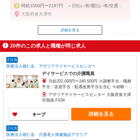
時給1550円〜2187円 ＜日払い有/週払い有/交通費
全支給(ガソリン代含む)＞
大阪府泉大津市
詳細を見る
ID：AE0708991159
20
件のこの求人と職種が同じ求人
掲載期間終了
正社員
医療法人穂仁会 アザリアデイサービスセンター
デイサービスでの介護職員
月給202,000円〜240,500円 ※調整手当・職務
手当・送迎手当・処遇改善手当を含む ※経験・能
力による ※試用期間3ヵ月あり（同条件）
アザリアデイサービスセンター 大阪府泉大津
市我孫子634
詳細を見る
キープ
正社員
医療法人穂仁会 介護老人保健施設アザリア