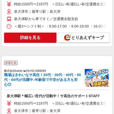
時給1550円〜2187円 ＜日払い有/週払い有/交通費全支給(ガ
時給1550円〜2187円 ＜日払い有/週払い有/交
通費全支給(ガソリン代含む)＞
泉大津市｜最寄り駅：泉大津
泉大津市｜最寄り駅：泉大津
泉大津駅から車ですぐ／交通費全額支給
＜週3〜シフト制＞ ・8:00-17:00 ・9:00-18:00 ・16:
詳細を見る
キープ
詳細を見る
とりあえずキープ
派遣社員
株式会社kotrio /●OS-H2-2009812
毎日通うのが楽しみになる＊ホテルのような美
しいサ高住のSTAFF
時給1550円〜2187円 ＜日払い有/週払い有/交
派遣社員
通費全支給(ガソリン代含む)＞
株式会社kotrio /●OS-H2-2069293
泉大津市｜最寄り駅：泉大津
職場はきれいなサ高住！20代・30代・40代・50
代・60代が活躍中♪年齢面で不安がある方も安
詳細を見る
キープ
心◎
派遣社員
泉大津駅＊幅広い世代が活動中！サ高住のサポートSTAFF
株式会社kotrio /●OS-H2-2086428
時給1550円〜2187円 ＜日払い有/週払い有/交通費全支給(ガ
＜泉大津市＞デイサービスSTAFF募集≪週3勤
務≫≪夕方退社≫
泉大津市｜最寄り駅：泉大津