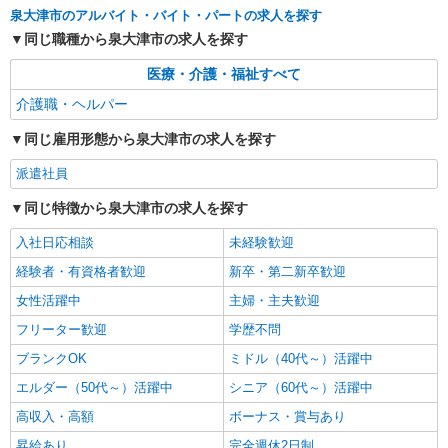
通費全支給(ガソリン代含む)＞
泉大津市のアルバイト・バイト・パートの求人を探す
泉大津市｜最寄り駅：泉大津
同じ職種から泉大津市の求人を探す
詳細を見る
キープ
医療・介護・福祉すべて
介護職・ヘルパー
派遣社員
株式会社kotrio /●OS-H2-1875395
同じ雇用形態から泉大津市の求人を探す
≪泉大津駅≫高収入＆負担少！高級シニアマン
派遣社員
ションの支援STAFF
時給1550円〜2187円 ＜日払い有/週払い有/交
同じ特徴から泉大津市の求人を探す
通費全支給(ガソリン代含む)＞
入社日応相談
未経験歓迎
泉大津市
経験者・有資格者歓迎
新卒・第二新卒歓迎
詳細を見る
キープ
女性活躍中
主婦・主夫歓迎
フリーター歓迎
学歴不問
派遣社員
株式会社kotrio /●OS-H2-2012153
ブランクOK
ミドル（40代～）活躍中
泉大津駅｜未経験でも大丈夫◎研修が手厚い有
エルダー（50代～）活躍中
シニア（60代～）活躍中
料住宅の介護♪
高収入・高額
ボーナス・賞与あり
時給1550円〜2187円 ＜日払い有/週払い有/交
通費全支給(ガソリン代含む)＞
昇給あり
完全週休2日制