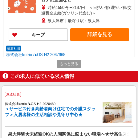
ロアの巡回など
時給1550円〜2187円 ＜日払い有/週払い有/交
通費全支給(ガソリン代含む)＞
泉大津市｜最寄り駅：泉大津
詳細を見る
キープ
派遣社員
株式会社kotrio /●OS-H2-2067968
泉大津駅｜まずは送迎業務で活躍しよう◎デイ
もっと見る
サービスSTAFF
時給1550円〜2187円 ＜日払い有/週払い有/交
この求人に似ている求人情報
通費全支給(ガソリン代含む)＞
泉大津市｜最寄り駅：泉大津
派遣社員
詳細を見る
キープ
株式会社kotrio /●OS-H2-2020460
＜サービス付き高齢者向け住宅での介護スタッ
フ＞入居者様の生活相談や見守り中心★
派遣社員
株式会社kotrio /●OS-H2-2051113
タイパ最強！希望の働き方が叶う有料住宅のス
泉大津駅★未経験OKの人間関係に悩まない職場へ★サ高住スタッ
タッフ★＠泉大津駅