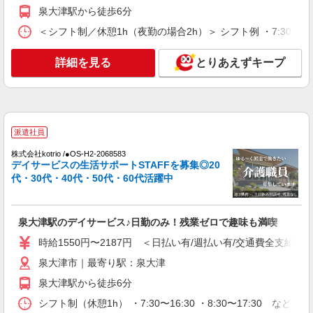
時給1550円〜2187円 ＜日払い有/週払い有/交
泉大津駅から徒歩6分
通費全支給(ガソリン代含む)＞
＜シフト制／休憩1h（夜勤の場合2h）＞ シフト例 ・7:30〜16:30
泉大津市｜最寄り駅：泉大津
詳細を見る
とりあえずキープ
詳細を見る
キープ
派遣社員
株式会社kotrio /●OS-H2-2009572
向かう先は、笑顔の待つ場所！デイサービスの
派遣社員
サポート＆送迎STAFF
株式会社kotrio /●OS-H2-2068583
時給1550円〜2187円 ＜日払い有/週払い有/交
デイサービスの生活サポートSTAFFを募集◎20
通費全支給(ガソリン代含む)＞
代・30代・40代・50代・60代活躍中
泉大津市｜最寄り駅：泉大津
詳細を見る
キープ
泉大津駅のデイサービス♪日勤のみ！残業ゼロで趣味も満喫
時給1550円〜2187円 ＜日払い有/週払い有/交通費全支給(ガ
派遣社員
泉大津市｜最寄り駅：泉大津
株式会社kotrio /●OS-H2-2067332
泉大津駅から徒歩6分
泉大津駅/未経験OK★誰かの支えになれる人
に！グルホの世話人♪
シフト制（休憩1h） ・7:30〜16:30 ・8:30〜17:30 など