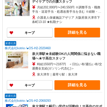
デイケアでの介護スタッフ
月給202,000円〜240,550円 ※調整手当・職務
手当・送迎手当・処遇改善手当を含む ※経験・能
力による ※残業代別途支給 ※試用期間3ヵ月あり
介護老人保健施設アザリア 大阪府泉大津市下
（同条件）
条町13-10 ★転勤ナシ
詳細を見る
キープ
派遣社員
株式会社kotrio /●OS-H2-2020460
泉大津駅★未経験OKの人間関係に悩まない職
場へ★サ高住スタッフ
時給1550円〜2187円 ＜日払い有/週払い有/交
通費全支給(ガソリン代含む)＞
泉大津市｜最寄り駅：泉大津
詳細を見る
キープ
派遣社員
株式会社kotrio /●OS-H2-2069293
泉大津駅＊幅広い世代が活動中！サ高住のサポ