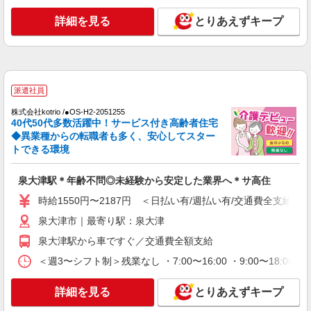
時給1550円〜2187円 ＜日払い有/週払い有/交
通費全支給(ガソリン代含む)＞
詳細を見る
とりあえずキープ
泉大津市｜最寄り駅：泉大津
詳細を見る
キープ
派遣社員
派遣社員
株式会社kotrio /●OS-H2-2010093
株式会社kotrio /●OS-H2-2051255
40代50代多数活躍中！サービス付き高齢者住宅
泉大津駅＊少人数グルホで利用者さんと家事や
◆異業種からの転職者も多く、安心してスター
掃除など♪日払いOK
トできる環境
時給1550円〜2187円 ＜日払い有/週払い有/交
通費全支給(ガソリン代含む)＞
泉大津駅＊年齢不問◎未経験から安定した業界へ＊サ高住
泉大津市｜最寄り駅：泉大津
時給1550円〜2187円 ＜日払い有/週払い有/交通費全支給(ガ
詳細を見る
キープ
泉大津市｜最寄り駅：泉大津
泉大津駅から車ですぐ／交通費全額支給
派遣社員
株式会社kotrio /●OS-H2-2028509
＜週3〜シフト制＞残業なし ・7:00〜16:00 ・9:00〜18:0
≪泉大津駅≫日勤のみ＆残業ナシ！お迎えに間
に合うデイサービス
詳細を見る
とりあえずキープ
時給1550円〜2187円 ＜日払い有/週払い有/交