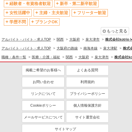
社会保険あり
産休・育休取得実績あり
経験者・有資格者歓迎
新卒・第二新卒歓迎
退職金・財形貯蓄制度あり
各種手当（家族・役職・インセン
女性活躍中
主婦・主夫歓迎
フリーター歓迎
ティブなど）あり
学歴不問
ブランクOK
制服貸与
研修制度あり
もっと見る
資格取得支援制度あり
アルバイト・バイト・求人TOP
関西
大阪府
泉大津市
株式会社kotrio 
同じ職種から求人を探す
アルバイト・バイト・求人TOP
大阪府の路線
南海本線
泉大津駅
株式会
医療・介護・福祉
職種・条件一覧
医療・介護・福祉
関西
大阪府
泉大津市
株式会社kot
介護職・ヘルパー
掲載ご希望のお客様へ
よくある質問
同じ特徴から求人を探す
未経験歓迎
お問い合わせ
ミドル（40代～）活躍中
利用規約
ボーナス・賞与あり
車通勤OK
リンクについて
プライバシーポリシー
交通費支給
社会保険あり
Cookieポリシー
個人情報保護方針
産休・育休取得実績あり
メールサービスについて
サイト運営会社
サイトマップ