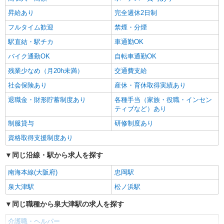
時給1550円〜2187円 ＜日払い有/週払い有/交
通費全支給(ガソリン代含む)＞
昇給あり
完全週休2日制
泉大津市｜最寄り駅：泉大津
フルタイム歓迎
禁煙・分煙
駅直結・駅チカ
車通勤OK
詳細を見る
キープ
バイク通勤OK
自転車通勤OK
残業少なめ（月20h未満）
交通費支給
社会保険あり
産休・育休取得実績あり
退職金・財形貯蓄制度あり
各種手当（家族・役職・インセン
ティブなど）あり
制服貸与
研修制度あり
資格取得支援制度あり
同じ沿線・駅から求人を探す
南海本線(大阪府)
忠岡駅
泉大津駅
松ノ浜駅
同じ職種から泉大津駅の求人を探す
介護職・ヘルパー