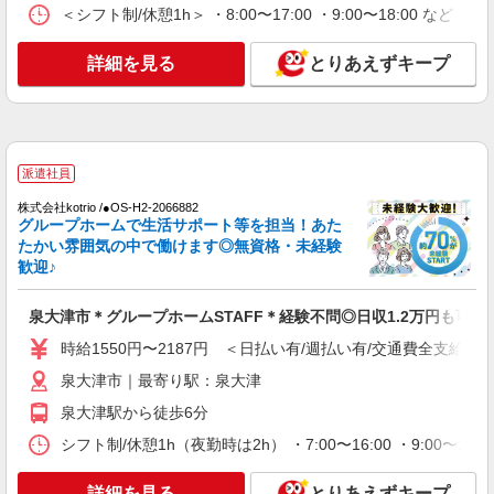
ションの支援STAFF
＜シフト制/休憩1h＞ ・8:00〜17:00 ・9:00〜18:00 など 
時給1550円〜2187円 ＜日払い有/週払い有/交
通費全支給(ガソリン代含む)＞
詳細を見る
とりあえずキープ
泉大津市
詳細を見る
キープ
派遣社員
派遣社員
株式会社kotrio /●OS-H2-2020460
株式会社kotrio /●OS-H2-2066882
泉大津駅★未経験OKの人間関係に悩まない職
グループホームで生活サポート等を担当！あた
場へ★サ高住スタッフ
たかい雰囲気の中で働けます◎無資格・未経験
歓迎♪
時給1550円〜2187円 ＜日払い有/週払い有/交
通費全支給(ガソリン代含む)＞
泉大津市＊グループホームSTAFF＊経験不問◎日収1.2万円も可
泉大津市｜最寄り駅：泉大津
時給1550円〜2187円 ＜日払い有/週払い有/交通費全支給(ガ
詳細を見る
キープ
泉大津市｜最寄り駅：泉大津
泉大津駅から徒歩6分
派遣社員
株式会社kotrio /●OS-H2-2051113
シフト制/休憩1h（夜勤時は2h） ・7:00〜16:00 ・9:00〜18:
タイパ最強！希望の働き方が叶う有料住宅のス
タッフ★＠泉大津駅
詳細を見る
とりあえずキープ