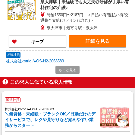
泉大津駅｜未経験でも大丈夫◎研修が手厚い有
料住宅の介護♪
時給1550円〜2187円 ＜日払い有/週払い有/交
通費全支給(ガソリン代含む)＞
泉大津市｜最寄り駅：泉大津
詳細を見る
キープ
派遣社員
株式会社kotrio /●OS-H2-2068583
泉大津駅のデイサービス♪日勤のみ！残業ゼロ
もっと見る
で趣味も満喫
時給1550円〜2187円 ＜日払い有/週払い有/交
この求人に似ている求人情報
通費全支給(ガソリン代含む)＞
泉大津市｜最寄り駅：泉大津
派遣社員
詳細を見る
キープ
株式会社kotrio /●OS-H2-2011883
＼無資格・未経験・ブランクOK／日勤だけのデ
イサービスで、レクや見守りなど始めやすい業
派遣社員
務からスタート
株式会社kotrio /●OS-H2-2067332
泉大津駅/未経験OK★誰かの支えになれる人