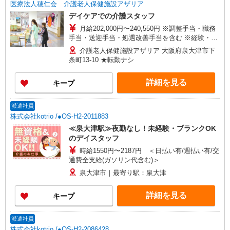
医療法人穂仁会 介護老人保健施設アザリア
デイケアでの介護スタッフ
月給202,000円〜240,550円 ※調整手当・職務
手当・送迎手当・処遇改善手当を含む ※経験・能
力による ※残業代別途支給 ※試用期間3ヵ月あり
介護老人保健施設アザリア 大阪府泉大津市下
（同条件）
条町13-10 ★転勤ナシ
詳細を見る
キープ
派遣社員
株式会社kotrio /●OS-H2-2011883
≪泉大津駅≫夜勤なし！未経験・ブランクOK
のデイスタッフ
時給1550円〜2187円 ＜日払い有/週払い有/交
通費全支給(ガソリン代含む)＞
泉大津市｜最寄り駅：泉大津
詳細を見る
キープ
派遣社員
株式会社kotrio /●OS-H2-2086428