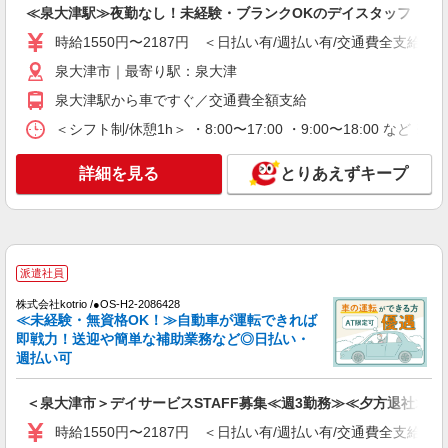
≪泉大津駅≫夜勤なし！未経験・ブランクOKのデイスタッフ
に！グルホの世話人♪
時給1550円〜2187円 ＜日払い有/週払い有/交通費全支給(ガ
時給1550円〜2187円 ＜日払い有/週払い有/交
通費全支給(ガソリン代含む)＞
泉大津市｜最寄り駅：泉大津
泉大津市｜最寄り駅：泉大津
泉大津駅から車ですぐ／交通費全額支給
詳細を見る
＜シフト制/休憩1h＞ ・8:00〜17:00 ・9:00〜18:00 など 
キープ
詳細を見る
とりあえずキープ
派遣社員
株式会社kotrio /●OS-H2-1905901
泉大津駅▼綺麗なサ高住で生活ケア▼清掃やフ
ロアの巡回など
時給1550円〜2187円 ＜日払い有/週払い有/交
派遣社員
通費全支給(ガソリン代含む)＞
泉大津市｜最寄り駅：泉大津
株式会社kotrio /●OS-H2-2086428
≪未経験・無資格OK！≫自動車が運転できれば
即戦力！送迎や簡単な補助業務など◎日払い・
詳細を見る
キープ
週払い可
派遣社員
＜泉大津市＞デイサービスSTAFF募集≪週3勤務≫≪夕方退社≫
株式会社kotrio /●OS-H2-2006257
時給1550円〜2187円 ＜日払い有/週払い有/交通費全支給(ガ
泉大津市＊グループホームSTAFF＊生活のサ