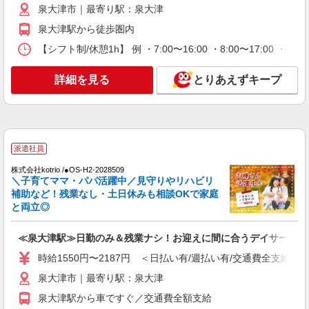
ポート業務を担当
泉大津市｜最寄り駅：泉大津
時給1550円〜2187円 ＜日払い有/週払い有/交
泉大津駅から徒歩圏内
通費全支給(ガソリン代含む)＞
【シフト制/休憩1h】 例 ・7:00〜16:00 ・8:00〜17:00 ・9:
泉大津市｜最寄り駅：泉大津
詳細を見る
とりあえずキープ
詳細を見る
キープ
派遣社員
株式会社kotrio /●OS-H2-2067068
泉大津駅≫家庭的でこぢんまりしたグルホ＊家
派遣社員
事サポートなど
株式会社kotrio /●OS-H2-2028509
時給1550円〜2187円 ＜日払い有/週払い有/交
＼子育てママ・パパ活躍中／見守りやリハビリ
通費全支給(ガソリン代含む)＞
補助など！残業なし・土日休みも相談OKで家庭
泉大津市｜最寄り駅：泉大津
と両立◎
詳細を見る
キープ
≪泉大津駅≫日勤のみ＆残業ナシ！お迎えに間に合うデイサービス
時給1550円〜2187円 ＜日払い有/週払い有/交通費全支給(ガ
派遣社員
泉大津市｜最寄り駅：泉大津
株式会社kotrio /●OS-H2-1875395
≪泉大津駅≫高収入＆負担少！高級シニアマン
泉大津駅から車ですぐ／交通費全額支給