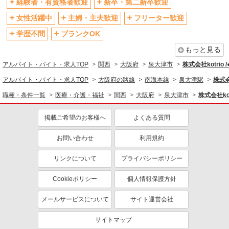
残業少なめ（月20h未満）
経験者・有資格者歓迎
新卒・第二新卒歓迎
交通費支給
社会保険あり
産休・育休取得実績あり
女性活躍中
主婦・主夫歓迎
フリーター歓迎
退職金・財形貯蓄制度あり
各種手当（家族・役職・インセン
学歴不問
ブランクOK
ティブなど）あり
もっと見る
制服貸与
研修制度あり
アルバイト・バイト・求人TOP
関西
大阪府
泉大津市
株式会社kotrio 
資格取得支援制度あり
アルバイト・バイト・求人TOP
大阪府の路線
南海本線
泉大津駅
株式会
同じ職種から求人を探す
職種・条件一覧
医療・介護・福祉
関西
大阪府
泉大津市
株式会社kot
医療・介護・福祉
掲載ご希望のお客様へ
よくある質問
介護職・ヘルパー
お問い合わせ
利用規約
同じ特徴から求人を探す
未経験歓迎
ミドル（40代～）活躍中
リンクについて
プライバシーポリシー
ボーナス・賞与あり
車通勤OK
Cookieポリシー
個人情報保護方針
交通費支給
社会保険あり
メールサービスについて
サイト運営会社
産休・育休取得実績あり
サイトマップ