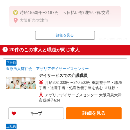
時給1550円〜2187円 ＜日払い有/週払い有/交通費
全支給(ガソリン代含む)＞
大阪府泉大津市
詳細を見る
ID：AE0708993253
20
件のこの求人と職種が同じ求人
掲載期間終了
正社員
医療法人穂仁会 アザリアデイサービスセンター
デイサービスでの介護職員
月給202,000円〜240,500円 ※調整手当・職務
手当・送迎手当・処遇改善手当を含む ※経験・能
力による ※試用期間3ヵ月あり（同条件）
アザリアデイサービスセンター 大阪府泉大津
市我孫子634
詳細を見る
キープ
正社員