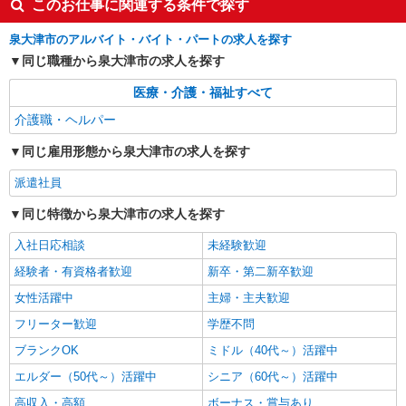
このお仕事に関連する条件で探す
時給1550円〜2187円 ＜日払い有/週払い有/交
通費全支給(ガソリン代含む)＞
泉大津市のアルバイト・バイト・パートの求人を探す
泉大津市｜最寄り駅：泉大津
同じ職種から泉大津市の求人を探す
詳細を見る
キープ
医療・介護・福祉すべて
介護職・ヘルパー
派遣社員
株式会社kotrio /●OS-H2-2051255
同じ雇用形態から泉大津市の求人を探す
泉大津駅＊年齢不問◎未経験から安定した業界
派遣社員
へ＊サ高住
時給1550円〜2187円 ＜日払い有/週払い有/交
同じ特徴から泉大津市の求人を探す
通費全支給(ガソリン代含む)＞
入社日応相談
未経験歓迎
泉大津市｜最寄り駅：泉大津
経験者・有資格者歓迎
新卒・第二新卒歓迎
詳細を見る
キープ
女性活躍中
主婦・主夫歓迎
フリーター歓迎
学歴不問
派遣社員
株式会社kotrio /●OS-H2-2009572
ブランクOK
ミドル（40代～）活躍中
向かう先は、笑顔の待つ場所！デイサービスの
エルダー（50代～）活躍中
シニア（60代～）活躍中
サポート＆送迎STAFF
高収入・高額
ボーナス・賞与あり