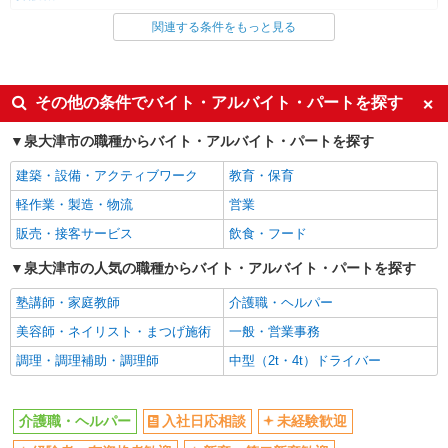
関連する条件をもっと見る
同じ雇用形態から泉大津駅の求人を探す
派遣社員
同じ特徴から泉大津駅の求人を探す
その他の条件でバイト・アルバイト・パートを探す
入社日応相談
未経験歓迎
泉大津市の職種からバイト・アルバイト・パートを探す
経験者・有資格者歓迎
新卒・第二新卒歓迎
建築・設備・アクティブワーク
教育・保育
女性活躍中
主婦・主夫歓迎
軽作業・製造・物流
営業
フリーター歓迎
学歴不問
販売・接客サービス
飲食・フード
ブランクOK
ミドル（40代～）活躍中
泉大津市の人気の職種からバイト・アルバイト・パートを探す
エルダー（50代～）活躍中
シニア（60代～）活躍中
塾講師・家庭教師
介護職・ヘルパー
高収入・高額
ボーナス・賞与あり
美容師・ネイリスト・まつげ施術
一般・営業事務
昇給あり
完全週休2日制
調理・調理補助・調理師
中型（2t・4t）ドライバー
フルタイム歓迎
禁煙・分煙
駅直結・駅チカ
車通勤OK
介護職・ヘルパー
入社日応相談
未経験歓迎
バイク通勤OK
自転車通勤OK