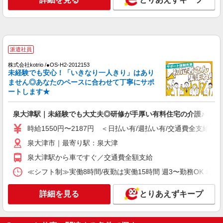
時給1550円〜2187円 ＜日払い有/週払い有/交
通費全支給(ガソリン代含む)＞
泉大津市｜最寄り駅：泉大津
派遣社員
詳細を見る
キープ
株式会社kotrio /●OS-H2-2012153
未経験でも安心！「いきなり一人きり」はあり
派遣社員
ません◎あなたのペースに合わせて丁寧にサポ
株式会社kotrio /●OS-H2-2069293
ートします★
泉大津駅＊幅広い世代が活動中！サ高住のサポ
ートSTAFF
泉大津駅｜未経験でも大丈夫◎研修が手厚い有料住宅の介護♪
時給1550円〜2187円 ＜日払い有/週払い有/交
通費全支給(ガソリン代含む)＞
時給1550円〜2187円 ＜日払い有/週払い有/交通費全支給(ガ
泉大津市｜最寄り駅：泉大津
泉大津市｜最寄り駅：泉大津
泉大津駅から車ですぐ／交通費全額支給
詳細を見る
キープ
≪シフト制≫実働8時間/夜勤は実働15時間 週3〜勤務OK 希望シフト制 
派遣社員
詳細を見る
とりあえずキープ
株式会社kotrio /●OS-H2-2068391
≪泉大津駅≫介護の現場で心を燃やせ！！！デ
イサービスSTAFF